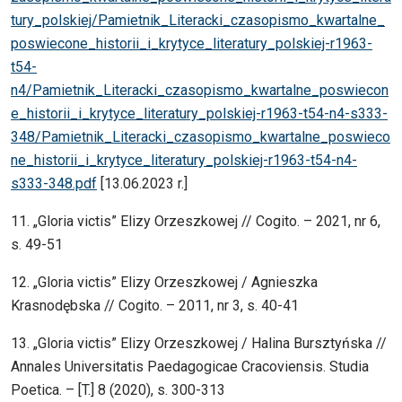
tury_polskiej/Pamietnik_Literacki_czasopismo_kwartalne_
poswiecone_historii_i_krytyce_literatury_polskiej-r1963-
t54-
n4/Pamietnik_Literacki_czasopismo_kwartalne_poswiecon
e_historii_i_krytyce_literatury_polskiej-r1963-t54-n4-s333-
348/Pamietnik_Literacki_czasopismo_kwartalne_poswieco
ne_historii_i_krytyce_literatury_polskiej-r1963-t54-n4-
s333-348.pdf
[13.06.2023 r.]
11. „Gloria victis” Elizy Orzeszkowej // Cogito. – 2021, nr 6,
s. 49-51
12. „Gloria victis” Elizy Orzeszkowej / Agnieszka
Krasnodębska // Cogito. – 2011, nr 3, s. 40-41
13. „Gloria victis” Elizy Orzeszkowej / Halina Bursztyńska //
Annales Universitatis Paedagogicae Cracoviensis. Studia
Poetica. – [T.] 8 (2020), s. 300-313