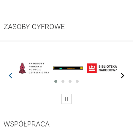
ZASOBY CYFROWE
prev
next
WSTRZYMAJ
WSPÓŁPRACA