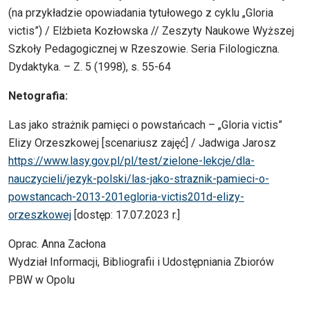
(na przykładzie opowiadania tytułowego z cyklu „Gloria
victis”) / Elżbieta Kozłowska // Zeszyty Naukowe Wyższej
Szkoły Pedagogicznej w Rzeszowie. Seria Filologiczna.
Dydaktyka. – Z. 5 (1998), s. 55-64
Netografia:
Las jako strażnik pamięci o powstańcach – „Gloria victis”
Elizy Orzeszkowej [scenariusz zajęć] / Jadwiga Jarosz
https://www.lasy.gov.pl/pl/test/zielone-lekcje/dla-
nauczycieli/jezyk-polski/las-jako-straznik-pamieci-o-
powstancach-2013-201egloria-victis201d-elizy-
orzeszkowej
[dostęp: 17.07.2023 r.]
Oprac. Anna Zacłona
Wydział Informacji, Bibliografii i Udostępniania Zbiorów
PBW w Opolu