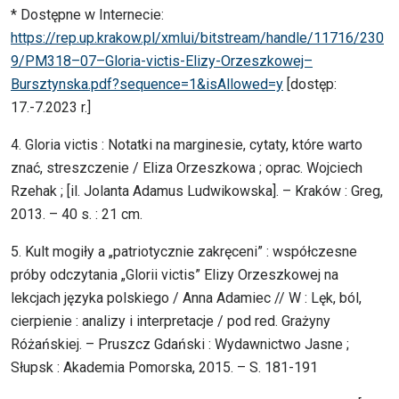
* Dostępne w Internecie:
https://rep.up.krakow.pl/xmlui/bitstream/handle/11716/230
9/PM318–07–Gloria-victis-Elizy-Orzeszkowej–
Bursztynska.pdf?sequence=1&isAllowed=y
[dostęp:
17.-7.2023 r.]
4. Gloria victis : Notatki na marginesie, cytaty, które warto
znać, streszczenie / Eliza Orzeszkowa ; oprac. Wojciech
Rzehak ; [il. Jolanta Adamus Ludwikowska]. – Kraków : Greg,
2013. – 40 s. : 21 cm.
5. Kult mogiły a „patriotycznie zakręceni” : współczesne
próby odczytania „Glorii victis” Elizy Orzeszkowej na
lekcjach języka polskiego / Anna Adamiec // W : Lęk, ból,
cierpienie : analizy i interpretacje / pod red. Grażyny
Różańskiej. – Pruszcz Gdański : Wydawnictwo Jasne ;
Słupsk : Akademia Pomorska, 2015. – S. 181-191