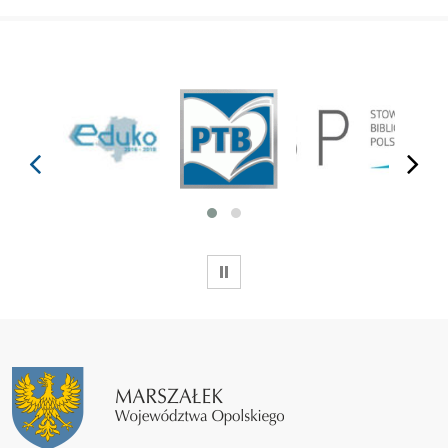
prev
next
WSTRZYMAJ