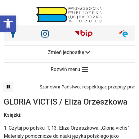
Przejdź do treści
Otwórz pasek narzędzi
Nasze media społecznościowe i inne
Facebook
Instagram
Main Navigation
Zmień jednostkę
Rozwiń menu
Szanowni Państwo, respektując przepisy prawa i m
GLORIA VICTIS / Eliza Orzeszkowa
Książki:
1. Czytaj po polsku. T. 13: Eliza Orzeszkowa: „Gloria victis”.
Materiały pomocnicze do nauki języka polskiego jako