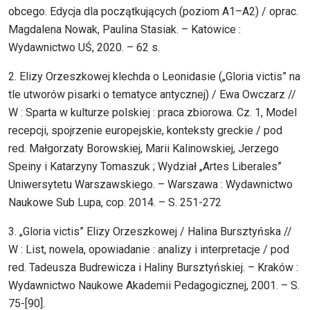
obcego. Edycja dla początkujących (poziom A1–A2) / oprac.
Magdalena Nowak, Paulina Stasiak. – Katowice :
Wydawnictwo UŚ, 2020. – 62 s.
2. Elizy Orzeszkowej klechda o Leonidasie („Gloria victis” na
tle utworów pisarki o tematyce antycznej) / Ewa Owczarz //
W : Sparta w kulturze polskiej : praca zbiorowa. Cz. 1, Model
recepcji, spojrzenie europejskie, konteksty greckie / pod
red. Małgorzaty Borowskiej, Marii Kalinowskiej, Jerzego
Speiny i Katarzyny Tomaszuk ; Wydział „Artes Liberales”
Uniwersytetu Warszawskiego. – Warszawa : Wydawnictwo
Naukowe Sub Lupa, cop. 2014. – S. 251-272
3. „Gloria victis” Elizy Orzeszkowej / Halina Bursztyńska //
W : List, nowela, opowiadanie : analizy i interpretacje / pod
red. Tadeusza Budrewicza i Haliny Bursztyńskiej. – Kraków :
Wydawnictwo Naukowe Akademii Pedagogicznej, 2001. – S.
75-[90].