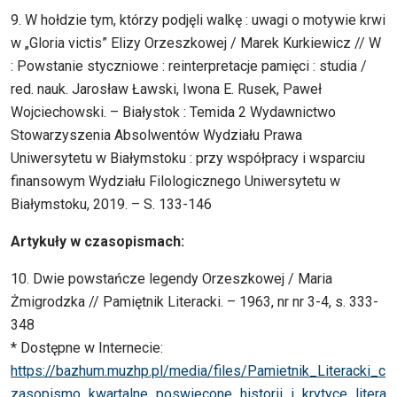
9. W hołdzie tym, którzy podjęli walkę : uwagi o motywie krwi
w „Gloria victis” Elizy Orzeszkowej / Marek Kurkiewicz // W
: Powstanie styczniowe : reinterpretacje pamięci : studia /
red. nauk. Jarosław Ławski, Iwona E. Rusek, Paweł
Wojciechowski. – Białystok : Temida 2 Wydawnictwo
Stowarzyszenia Absolwentów Wydziału Prawa
Uniwersytetu w Białymstoku : przy współpracy i wsparciu
finansowym Wydziału Filologicznego Uniwersytetu w
Białymstoku, 2019. – S. 133-146
Artykuły w czasopismach:
10. Dwie powstańcze legendy Orzeszkowej / Maria
Żmigrodzka // Pamiętnik Literacki. – 1963, nr nr 3-4, s. 333-
348
* Dostępne w Internecie:
https://bazhum.muzhp.pl/media/files/Pamietnik_Literacki_c
zasopismo_kwartalne_poswiecone_historii_i_krytyce_litera