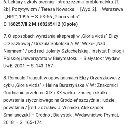
6. Lektury szkoły średniej : streszczenia, problematyka. [T.
2b], Pozytywizm / Teresa Nowacka. – [Wyd. 2]. – Warszawa
: „NRT”, 1995. – S. 53-56 „Gloria victis”
C 168257/II 2 M 168265/II 2 (Opole)
7. O sposobach wyrażania ekspresji w „Gloria victis” Elizy
Orzeszkowej / Urszula Sokólska // W : Wokół „Nad
Niemnem” / pod red. Jolanty Sztachelskiej ; Instytut Filologii
Polskiej Uniwersytetu w Białymstoku. – Białystok : Wydaw.
UwB, 2001. – S. 143-157
8. Romuald Traugutt w opowiadaniach Elizy Orzeszkowej z
cyklu „Gloria victis” / Halina Bursztyńska // W : Znakomici
Grodnianie przełomu XIX i XX wieku : zasięg i skutki
powstania styczniowego na Grodzieńszczyźnie : ludzie
powstania / [red. Zdzisław J. Winnicki, Aleksander
Smalianczuk]. – Grodno ; Białystok : Wydawnictwo Prymat,
2018. – S. 165-174