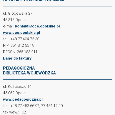
ul. Głogowska 27
45-315 Opole
e-mail:
kontakt@oce.opolskie.pl
www.oce.opolskie.pl
tel.: +48 77 404 75 30
NIP: 754 312 55 19
REGON: 365 183 911
Dane do faktury
PEDAGOGICZNA
BIBLIOTEKA WOJEWÓDZKA
ul. Kościuszki 14
45-062 Opole
www.pedagogiczna.pl
tel.: +48 77 453 66 92, 77 454 12 40
fax wew.: 102