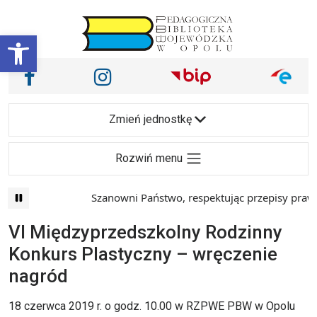
Przejdź do treści
Otwórz pasek narzędzi
Nasze media społecznościowe i inne
Facebook
Instagram
Main Navigation
Zmień jednostkę
Rozwiń menu
Szanowni Państwo, respektując przepisy prawa i m
VI Międzyprzedszkolny Rodzinny
Konkurs Plastyczny – wręczenie
nagród
18 czerwca 2019 r. o godz. 10.00 w RZPWE PBW w Opolu