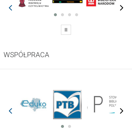
prev
next
WSTRZYMAJ
WSPÓŁPRACA
prev
next