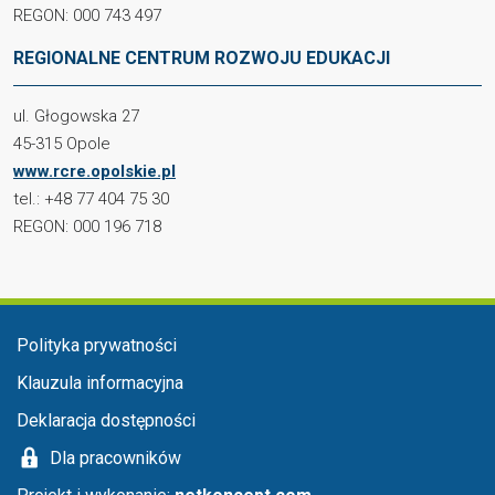
REGON: 000 743 497
REGIONALNE CENTRUM ROZWOJU EDUKACJI
ul. Głogowska 27
45-315 Opole
www.rcre.opolskie.pl
tel.: +48 77 404 75 30
REGON: 000 196 718
Menu stopka
Polityka prywatności
Klauzula informacyjna
Deklaracja dostępności
Dla pracowników