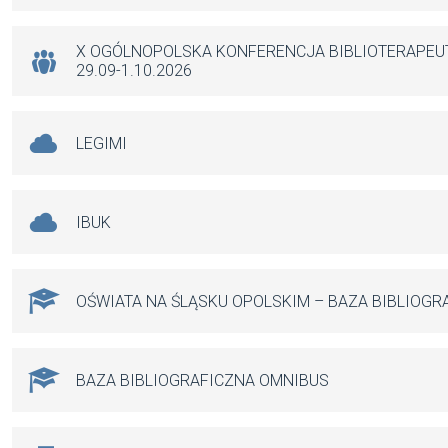
o
p
er
k
p
X OGÓLNOPOLSKA KONFERENCJA BIBLIOTERAPE
29.09-1.10.2026
LEGIMI
IBUK
OŚWIATA NA ŚLĄSKU OPOLSKIM – BAZA BIBLIOGR
BAZA BIBLIOGRAFICZNA OMNIBUS