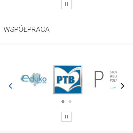
WSTRZYMAJ
WSPÓŁPRACA
prev
next
WSTRZYMAJ