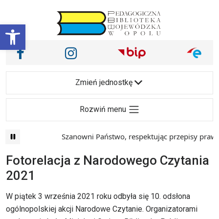
Przejdź do treści
Otwórz pasek narzędzi
Nasze media społecznościowe i inne
Facebook
Instagram
Main Navigation
Zmień jednostkę
Rozwiń menu
Szanowni Państwo, respektując przepisy prawa i 
Fotorelacja z Narodowego Czytania
2021
W piątek 3 września 2021 roku odbyła się 10. odsłona
ogólnopolskiej akcji Narodowe Czytanie. Organizatorami