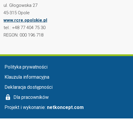
ul. Głogowska 27
45-315 Opole
www.rcre.opolskie.pl
tel.: +48 77 404 75 30
REGON: 000 196 718
Menu stopka
Polityka prywatności
Klauzula informacyjna
Deklaracja dostępności
Dla pracowników
Projekt i wykonanie:
netkoncept.com