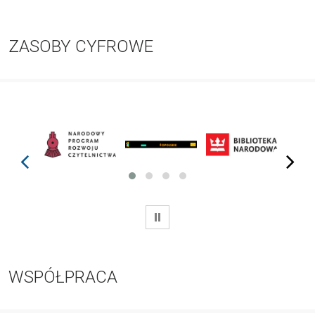
ZASOBY CYFROWE
prev
next
WSTRZYMAJ
WSPÓŁPRACA