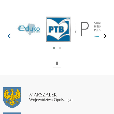
prev
next
WSTRZYMAJ