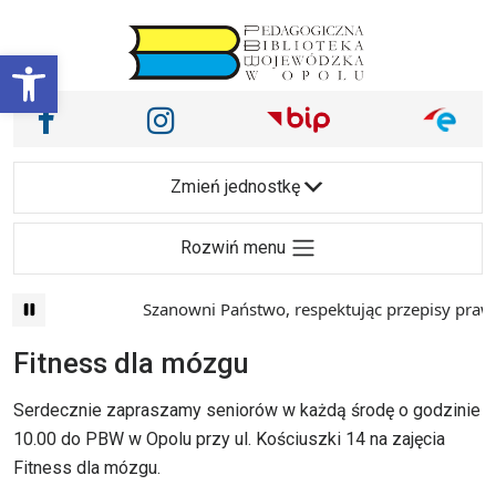
Przejdź do treści
Otwórz pasek narzędzi
Nasze media społecznościowe i inne
Facebook
Instagram
Main Navigation
Zmień jednostkę
Rozwiń menu
Szanowni Państwo, respektując przepisy prawa 
Fitness dla mózgu
Serdecznie zapraszamy seniorów w każdą środę o godzinie
10.00 do PBW w Opolu przy ul. Kościuszki 14 na zajęcia
Fitness dla mózgu.