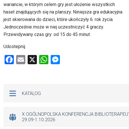
wariancie, w którym celem gry jest ułożenie wszystkich
haseł znajdujących się na planszy. Niniejsza gra edukacyjna
jest skierowana do dzieci, które ukończyły 6. rok życia.
Jednocześnie może w niej uczestniczyć 4 graczy.
Przewidywany czas gry: od 15 do 45 minut.
Udostepnij:
F
E
X
W
M
a
m
h
es
ce
ail
at
se
b
s
n
Na skróty
KATALOG
o
A
g
o
p
er
k
p
X OGÓLNOPOLSKA KONFERENCJA BIBLIOTERAPE
29.09-1.10.2026