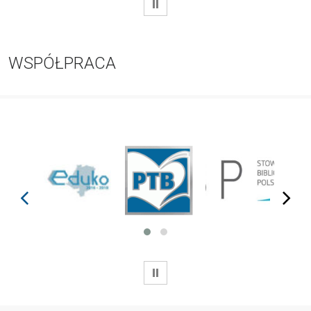
WSTRZYMAJ
WSPÓŁPRACA
prev
next
WSTRZYMAJ