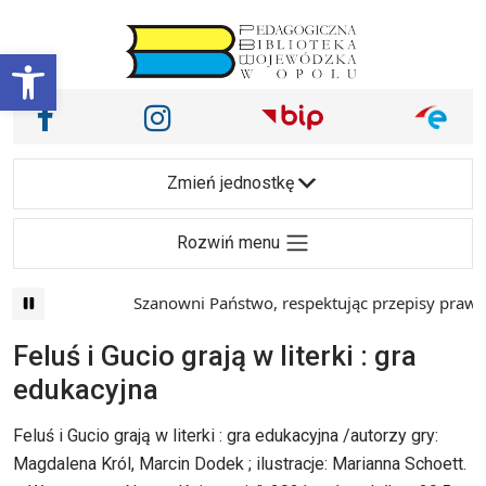
Przejdź do treści
Otwórz pasek narzędzi
Nasze media społecznościowe i inne
Facebook
Instagram
Main Navigation
Zmień jednostkę
Rozwiń menu
Szanowni Państwo, respektując przepisy prawa i
Feluś i Gucio grają w literki : gra
edukacyjna
Feluś i Gucio grają w literki : gra edukacyjna /autorzy gry:
Magdalena Król, Marcin Dodek ; ilustracje: Marianna Schoett.