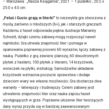
– Warszawa : „Nasza Księgarnia”, 2021. – 1 pudełko ; 20.5 x
25.0 x 4.0 cm
„
Feluś i Gucio grają w literki”
to niezwykła gra stworzona z
myślą zarówno o młodszych (6+), jak i starszych graczach.
Każdemu z haseł odpowiada piękna ilustracja Marianny
Schoett, dzięki czemu zabawę mogą rozpocząć nawet
najmłodsi. Gra utrwala znajomość liter i pomaga w
opanowaniu poprawnej pisowni 60 wyrazów, łączy zabawę z
nauką. Pudełko z grą zawiera: planszę, 60 dwustronnych
płytek z hasłami, 100 płytek z literami, 14 krzyżówek,
woreczek na płytki, instrukcję. Samodzielne układanie
krzyżówek wzmacnia poczucie sprawstwa i dodaje
dzieciom wiary we własne możliwości. Gra dostarcza dwa
warianty – łatwiejszy i trudniejszy. Celem zabawy jest
utrwalenie znajomości liter oraz nauka zapisu haseł
występujących w grze. Poprawne ułożenie liter tworzących
dany wyraz przyda się w bardziej zaawansowanym