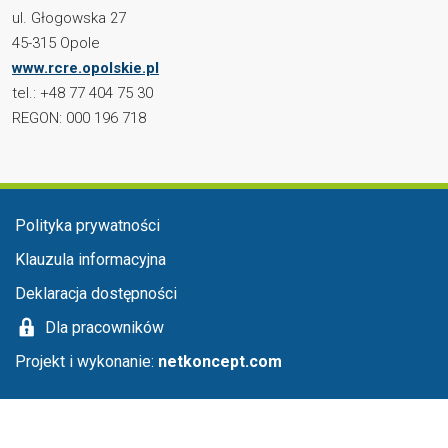
ul. Głogowska 27
45-315 Opole
www.rcre.opolskie.pl
tel.: +48 77 404 75 30
REGON: 000 196 718
Menu stopka
Polityka prywatności
Klauzula informacyjna
Deklaracja dostępności
Dla pracowników
Projekt i wykonanie:
netkoncept.com