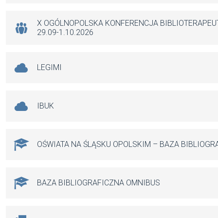
o
p
er
k
p
X OGÓLNOPOLSKA KONFERENCJA BIBLIOTERAPE
29.09-1.10.2026
LEGIMI
IBUK
OŚWIATA NA ŚLĄSKU OPOLSKIM – BAZA BIBLIOGR
BAZA BIBLIOGRAFICZNA OMNIBUS