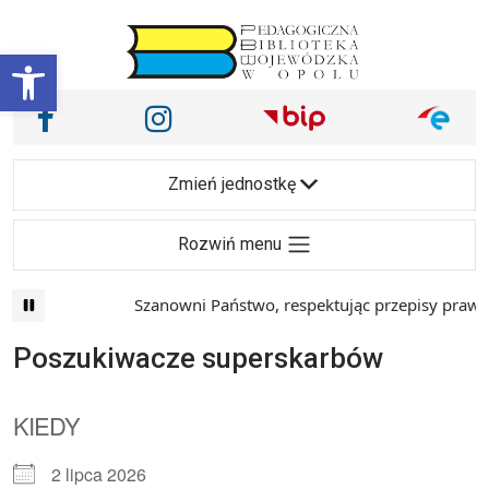
Przejdź do treści
Otwórz pasek narzędzi
Nasze media społecznościowe i inne
Facebook
Instagram
Main Navigation
Zmień jednostkę
Rozwiń menu
Szanowni Państwo, respektując przepisy prawa i
Poszukiwacze superskarbów
KIEDY
2 lipca 2026