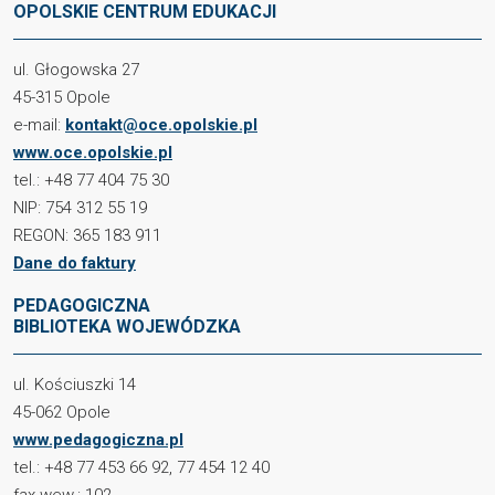
OPOLSKIE CENTRUM EDUKACJI
ul. Głogowska 27
45-315 Opole
e-mail:
kontakt@oce.opolskie.pl
www.oce.opolskie.pl
tel.: +48 77 404 75 30
NIP: 754 312 55 19
REGON: 365 183 911
Dane do faktury
PEDAGOGICZNA
BIBLIOTEKA WOJEWÓDZKA
ul. Kościuszki 14
45-062 Opole
www.pedagogiczna.pl
tel.: +48 77 453 66 92, 77 454 12 40