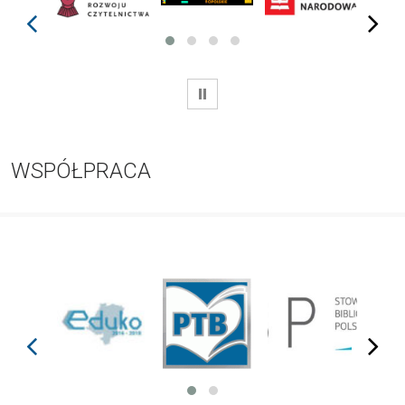
prev
next
WSTRZYMAJ
WSPÓŁPRACA
prev
next