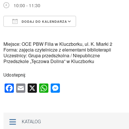
10:00 - 11:30
DODAJ DO KALENDARZA
Pobierz ICS
Kalendarz Google
Miejsce: OCE PBW Filia w Kluczborku, ul. K. Miarki 2
Forma: zajęcia czytelnicze z elementami biblioterapii
Uczestnicy: Grupa przedszkolna / Niepubliczne
Przedszkole „Tęczowa Dolina” w Kluczborku
Udostepnij:
F
E
X
W
M
a
m
h
es
ce
ail
at
se
b
s
n
Na skróty
KATALOG
o
A
g