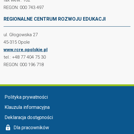
fax wew.: 102
REGON: 000 743 497
REGIONALNE CENTRUM ROZWOJU EDUKACJI
ul. Głogowska 27
45-315 Opole
www.rcre.opolskie.pl
tel.: +48 77 404 75 30
REGON: 000 196 718
Menu stopka
Polityka prywatności
Klauzula informacyjna
Deklaracja dostępności
Dla pracowników