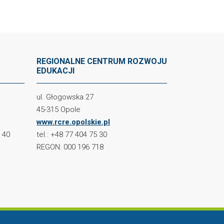
REGIONALNE CENTRUM ROZWOJU
EDUKACJI
ul. Głogowska 27
45-315 Opole
www.rcre.opolskie.pl
2 40
tel.: +48 77 404 75 30
REGON: 000 196 718