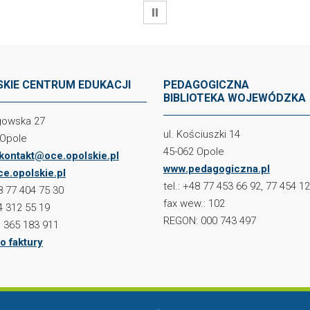
WSTRZYMAJ
KIE CENTRUM EDUKACJI
PEDAGOGICZNA
BIBLIOTEKA WOJEWÓDZKA
ogowska 27
ul. Kościuszki 14
 Opole
45-062 Opole
kontakt@oce.opolskie.pl
www.pedagogiczna.pl
e.opolskie.pl
tel.: +48 77 453 66 92, 77 454 1
48 77 404 75 30
fax wew.: 102
4 312 55 19
REGON: 000 743 497
 365 183 911
o faktury