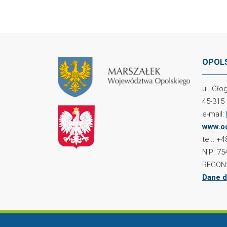
OPOLS
ul. Gł
45-315
e-mail:
www.oc
tel.: +
NIP: 75
REGON:
Dane d