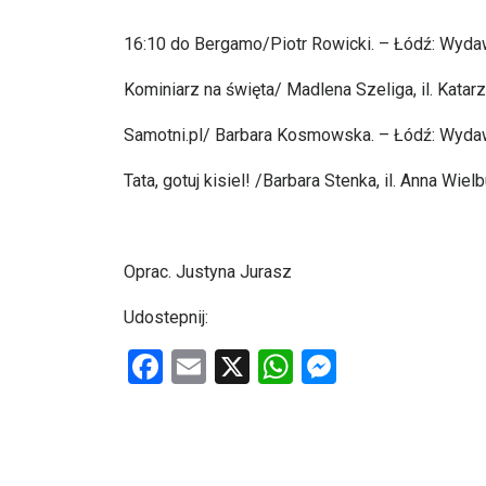
16:10 do Bergamo/Piotr Rowicki. – Łódź: Wydawn
Kominiarz na święta/ Madlena Szeliga, il. Katar
Samotni.pl/ Barbara Kosmowska. – Łódź: Wydawn
Tata, gotuj kisiel! /Barbara Stenka, il. Anna Wie
Oprac. Justyna Jurasz
Udostepnij:
F
E
X
W
M
a
m
h
es
ce
ail
at
se
b
s
n