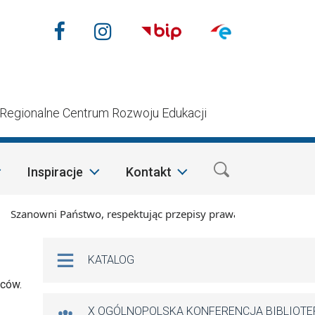
Nasze media społecznościow
Facebook
Instagram
n
Regionalne Centrum Rozwoju Edukacji
Inspiracje
Kontakt
anowni Państwo, respektując przepisy prawa i mając na względ
Na skróty
KATALOG
iców.
X OGÓLNOPOLSKA KONFERENCJA BIBLIOT