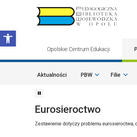
Przejdź do treści
Otwórz pasek narzędzi
Opolskie Centrum Edukacji
P
Aktualności
PBW
Filie
Eurosieroctwo
Zestawienie dotyczy problemu eurosieroctwa, c