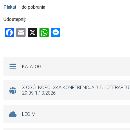
Plakat
– do pobrania
Udostepnij:
F
E
X
W
M
a
m
h
es
ce
ail
at
se
b
s
n
Na skróty
KATALOG
o
A
g
o
p
er
k
p
X OGÓLNOPOLSKA KONFERENCJA BIBLIOTERAPE
29.09-1.10.2026
LEGIMI