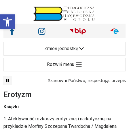
Przejdź do treści
Otwórz pasek narzędzi
Nasze media społecznościowe i inne
Facebook
Instagram
Main Navigation
Zmień jednostkę
Rozwiń menu
Szanowni Państwo, respektując przepisy prawa i
Erotyzm
Książki:
1. Afektywność rozkoszy erotycznej i narkotycznej na
przykładzie Morfiny Szczepana Twardocha / Magdalena