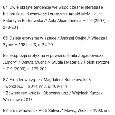
84. Dwie skrajne tendencje we współczesnej literaturze
białoruskiej : duchowość i erotyzm / Arnold McMillin ; tł.
Katarzyna Bortnowska // Acta Albaruthenica. – T. 6 (2007), s.
218-231
85. Dzieje erotyzmu w sztuce / Andrzej Osęka // Wiedza i
Życie. – 1982, nr 3, s. 24-29
86. Eksplozja erotyzmu w powieści Emila Zegadłowicza
„Zmory” / Danuta Mucha // Studia i Materiały Polonistyczne.
– T. 9 (2009), s. 179-201
87. Eros ledwo zipie / Magdalena Boczkowska //
Twórczość. – 2014, nr 3, s. 109-111
* Zawiera rec. książki: Obscenariusz / Wojciech Kuczok. –
Warszawa, 2013
88. Eros w noweli / Piotr Salwa // Mówią Wieki. – 1993, nr 6,