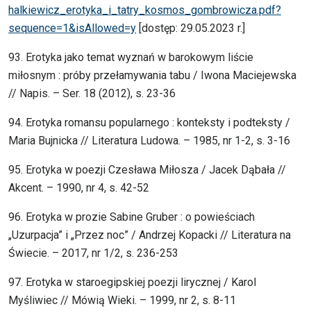
halkiewicz_erotyka_i_tatry_kosmos_gombrowicza.pdf?
sequence=1&isAllowed=y
[dostęp: 29.05.2023 r.]
93. Erotyka jako temat wyznań w barokowym liście
miłosnym : próby przełamywania tabu / Iwona Maciejewska
// Napis. – Ser. 18 (2012), s. 23-36
94. Erotyka romansu popularnego : konteksty i podteksty /
Maria Bujnicka // Literatura Ludowa. – 1985, nr 1-2, s. 3-16
95. Erotyka w poezji Czesława Miłosza / Jacek Dąbała //
Akcent. – 1990, nr 4, s. 42-52
96. Erotyka w prozie Sabine Gruber : o powieściach
„Uzurpacja” i „Przez noc” / Andrzej Kopacki // Literatura na
Świecie. – 2017, nr 1/2, s. 236-253
97. Erotyka w staroegipskiej poezji lirycznej / Karol
Myśliwiec // Mówią Wieki. – 1999, nr 2, s. 8-11