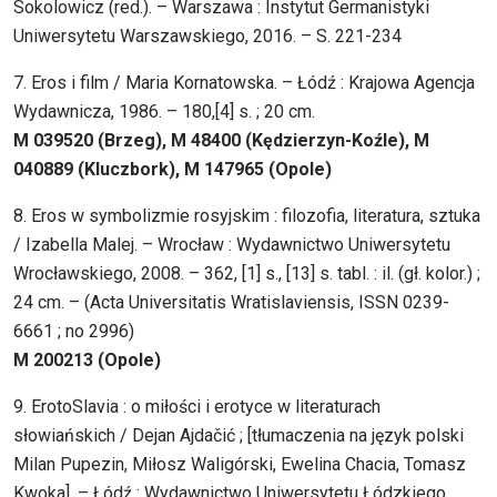
Sokolowicz (red.). – Warszawa : Instytut Germanistyki
Uniwersytetu Warszawskiego, 2016. – S. 221-234
7. Eros i film / Maria Kornatowska. – Łódź : Krajowa Agencja
Wydawnicza, 1986. – 180,[4] s. ; 20 cm.
M 039520 (Brzeg), M 48400 (Kędzierzyn-Koźle), M
040889 (Kluczbork), M 147965 (Opole)
8. Eros w symbolizmie rosyjskim : filozofia, literatura, sztuka
/ Izabella Malej. – Wrocław : Wydawnictwo Uniwersytetu
Wrocławskiego, 2008. – 362, [1] s., [13] s. tabl. : il. (gł. kolor.) ;
24 cm. – (Acta Universitatis Wratislaviensis, ISSN 0239-
6661 ; no 2996)
M 200213 (Opole)
9. ErotoSlavia : o miłości i erotyce w literaturach
słowiańskich / Dejan Ajdačić ; [tłumaczenia na język polski
Milan Pupezin, Miłosz Waligórski, Ewelina Chacia, Tomasz
Kwoka]. – Łódź : Wydawnictwo Uniwersytetu Łódzkiego,