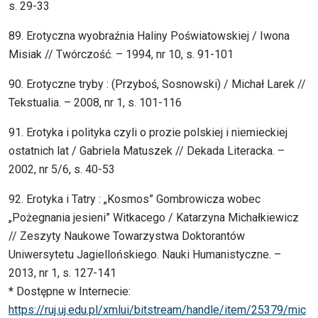
s. 29-33
89. Erotyczna wyobraźnia Haliny Poświatowskiej / Iwona
Misiak // Twórczość. – 1994, nr 10, s. 91-101
90. Erotyczne tryby : (Przyboś, Sosnowski) / Michał Larek //
Tekstualia. – 2008, nr 1, s. 101-116
91. Erotyka i polityka czyli o prozie polskiej i niemieckiej
ostatnich lat / Gabriela Matuszek // Dekada Literacka. –
2002, nr 5/6, s. 40-53
92. Erotyka i Tatry : „Kosmos” Gombrowicza wobec
„Pożegnania jesieni” Witkacego / Katarzyna Michałkiewicz
// Zeszyty Naukowe Towarzystwa Doktorantów
Uniwersytetu Jagiellońskiego. Nauki Humanistyczne. –
2013, nr 1, s. 127-141
* Dostępne w Internecie:
https://ruj.uj.edu.pl/xmlui/bitstream/handle/item/25379/mic