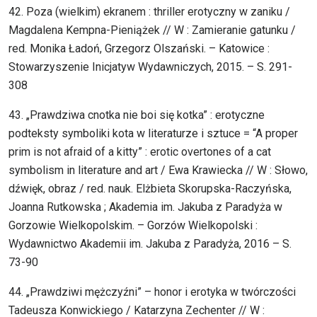
42. Poza (wielkim) ekranem : thriller erotyczny w zaniku /
Magdalena Kempna-Pieniążek // W : Zamieranie gatunku /
red. Monika Ładoń, Grzegorz Olszański. – Katowice :
Stowarzyszenie Inicjatyw Wydawniczych, 2015. – S. 291-
308
43. „Prawdziwa cnotka nie boi się kotka” : erotyczne
podteksty symboliki kota w literaturze i sztuce = “A proper
prim is not afraid of a kitty” : erotic overtones of a cat
symbolism in literature and art / Ewa Krawiecka // W : Słowo,
dźwięk, obraz / red. nauk. Elżbieta Skorupska-Raczyńska,
Joanna Rutkowska ; Akademia im. Jakuba z Paradyża w
Gorzowie Wielkopolskim. – Gorzów Wielkopolski :
Wydawnictwo Akademii im. Jakuba z Paradyża, 2016 – S.
73-90
44. „Prawdziwi mężczyźni” – honor i erotyka w twórczości
Tadeusza Konwickiego / Katarzyna Zechenter // W :