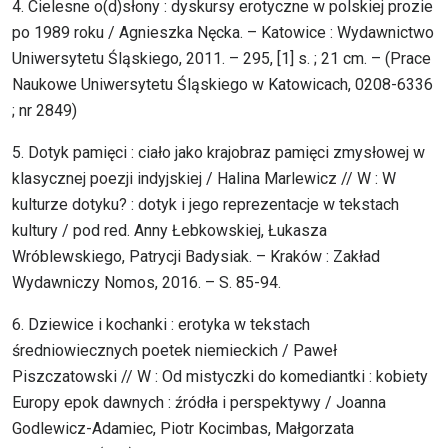
4. Cielesne o(d)słony : dyskursy erotyczne w polskiej prozie
po 1989 roku / Agnieszka Nęcka. – Katowice : Wydawnictwo
Uniwersytetu Śląskiego, 2011. – 295, [1] s. ; 21 cm. – (Prace
Naukowe Uniwersytetu Śląskiego w Katowicach, 0208-6336
; nr 2849)
5. Dotyk pamięci : ciało jako krajobraz pamięci zmysłowej w
klasycznej poezji indyjskiej / Halina Marlewicz // W : W
kulturze dotyku? : dotyk i jego reprezentacje w tekstach
kultury / pod red. Anny Łebkowskiej, Łukasza
Wróblewskiego, Patrycji Badysiak. – Kraków : Zakład
Wydawniczy Nomos, 2016. – S. 85-94.
6. Dziewice i kochanki : erotyka w tekstach
średniowiecznych poetek niemieckich / Paweł
Piszczatowski // W : Od mistyczki do komediantki : kobiety
Europy epok dawnych : źródła i perspektywy / Joanna
Godlewicz-Adamiec, Piotr Kocimbas, Małgorzata