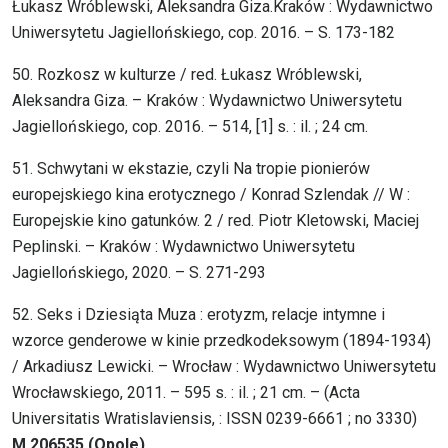
Łukasz Wróblewski, Aleksandra Giza.Kraków : Wydawnictwo
Uniwersytetu Jagiellońskiego, cop. 2016. – S. 173-182
50. Rozkosz w kulturze / red. Łukasz Wróblewski,
Aleksandra Giza. – Kraków : Wydawnictwo Uniwersytetu
Jagiellońskiego, cop. 2016. – 514, [1] s. : il. ; 24 cm.
51. Schwytani w ekstazie, czyli Na tropie pionierów
europejskiego kina erotycznego / Konrad Szlendak // W :
Europejskie kino gatunków. 2 / red. Piotr Kletowski, Maciej
Peplinski. – Kraków : Wydawnictwo Uniwersytetu
Jagiellońskiego, 2020. – S. 271-293
52. Seks i Dziesiąta Muza : erotyzm, relacje intymne i
wzorce genderowe w kinie przedkodeksowym (1894-1934)
/ Arkadiusz Lewicki. – Wrocław : Wydawnictwo Uniwersytetu
Wrocławskiego, 2011. – 595 s. : il. ; 21 cm. – (Acta
Universitatis Wratislaviensis, : ISSN 0239-6661 ; no 3330)
M 206535 (Opole)