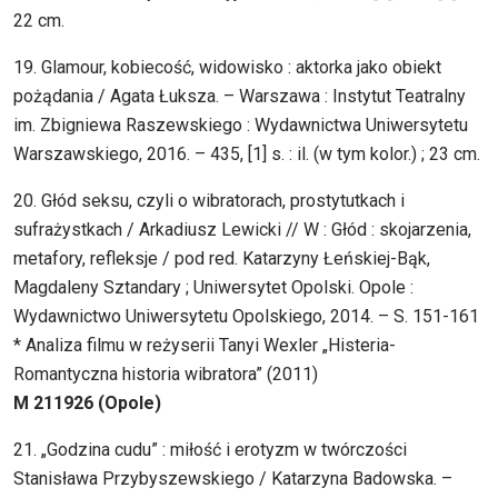
22 cm.
19. Glamour, kobiecość, widowisko : aktorka jako obiekt
pożądania / Agata Łuksza. – Warszawa : Instytut Teatralny
im. Zbigniewa Raszewskiego : Wydawnictwa Uniwersytetu
Warszawskiego, 2016. – 435, [1] s. : il. (w tym kolor.) ; 23 cm.
20. Głód seksu, czyli o wibratorach, prostytutkach i
sufrażystkach / Arkadiusz Lewicki // W : Głód : skojarzenia,
metafory, refleksje / pod red. Katarzyny Łeńskiej-Bąk,
Magdaleny Sztandary ; Uniwersytet Opolski. Opole :
Wydawnictwo Uniwersytetu Opolskiego, 2014. – S. 151-161
* Analiza filmu w reżyserii Tanyi Wexler „Histeria-
Romantyczna historia wibratora” (2011)
M 211926 (Opole)
21. „Godzina cudu” : miłość i erotyzm w twórczości
Stanisława Przybyszewskiego / Katarzyna Badowska. –