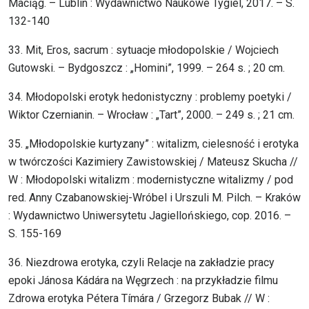
Maciąg. – Lublin : Wydawnictwo Naukowe Tygiel, 2017. – S.
132-140
33. Mit, Eros, sacrum : sytuacje młodopolskie / Wojciech
Gutowski. – Bydgoszcz : „Homini”, 1999. – 264 s. ; 20 cm.
34. Młodopolski erotyk hedonistyczny : problemy poetyki /
Wiktor Czernianin. – Wrocław : „Tart”, 2000. – 249 s. ; 21 cm.
35. „Młodopolskie kurtyzany” : witalizm, cielesność i erotyka
w twórczości Kazimiery Zawistowskiej / Mateusz Skucha //
W : Młodopolski witalizm : modernistyczne witalizmy / pod
red. Anny Czabanowskiej-Wróbel i Urszuli M. Pilch. – Kraków
: Wydawnictwo Uniwersytetu Jagiellońskiego, cop. 2016. –
S. 155-169
36. Niezdrowa erotyka, czyli Relacje na zakładzie pracy
epoki Jánosa Kádára na Węgrzech : na przykładzie filmu
Zdrowa erotyka Pétera Tímára / Grzegorz Bubak // W :