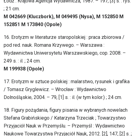
Łódź : Krajowa Agencja Wydawnicza, 1987. – 197, [3] s. : rys.
; 21 cm.
M 042669 (Kluczbork), M 049495 (Nysa), M 152850 M
152851 M 173840 (Opole)
16. Erotyzm w literaturze staropolskiej : praca zbiorowa /
pod red. nauk. Romana Krzywego. – Warszawa :
Wydawnictwa Uniwersytetu Warszawskiego, cop. 2008. –
249 s. : il. ; 24 cm.
M 199938 (Opole)
17. Erotyzm w sztuce polskiej : malarstwo, rysunek i grafika
/ Tomasz Gryglewicz. – Wrocław : Wydawnictwo
Dolnośląskie, 2004. – 79, [1] s. : il. (w tym kolor.) ; 24 cm.
18. Figury pożądania, figury pisania w wybranych nowelach
Stefana Grabińskiego / Katarzyna Trzeciak ; Towarzystwo
Przyjaciół Nauk w Przemyślu. – Przemyśl : Wydawnictwo
Naukowe Towarzystwa Przyjaciół Nauk, 2012. [2], 147, [2] s. ;