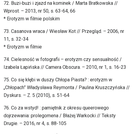
72. Buzi-buzi i zjazd na kominek / Marta Bratkowska //
Wprost. – 2013, nr 50, s. 63-64, 66
* Erotyzm w filmie polskim
73. Casanova wraca / Wiesław Kot // Przegląd. – 2006, nr
11, s. 32-34
* Erotyzm w filmie
74. Cielesność w fotografii – erotyzm czy sensualność /
Izabela Łapińska // Camera Obscura. – 2010, nr 1, s. 16-23
75. Co się kłębi w duszy Chłopa Piasta? : erotyzm w
„Chłopach” Władysława Reymonta / Paulina Kruszczyńska //
Dyskurs. – Z. 5 (2010), s. 51-64
76. Co za wstyd! : pamiętnik z okresu queerowego
dojrzewania: prolegomena / Błażej Warkocki // Teksty
Drugie. – 2016, nr 4, s. 88-105