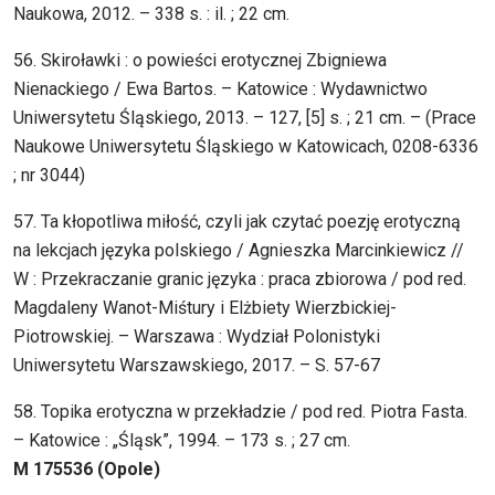
Naukowa, 2012. – 338 s. : il. ; 22 cm.
56. Skiroławki : o powieści erotycznej Zbigniewa
Nienackiego / Ewa Bartos. – Katowice : Wydawnictwo
Uniwersytetu Śląskiego, 2013. – 127, [5] s. ; 21 cm. – (Prace
Naukowe Uniwersytetu Śląskiego w Katowicach, 0208-6336
; nr 3044)
57. Ta kłopotliwa miłość, czyli jak czytać poezję erotyczną
na lekcjach języka polskiego / Agnieszka Marcinkiewicz //
W : Przekraczanie granic języka : praca zbiorowa / pod red.
Magdaleny Wanot-Miśtury i Elżbiety Wierzbickiej-
Piotrowskiej. – Warszawa : Wydział Polonistyki
Uniwersytetu Warszawskiego, 2017. – S. 57-67
58. Topika erotyczna w przekładzie / pod red. Piotra Fasta.
– Katowice : „Śląsk”, 1994. – 173 s. ; 27 cm.
M 175536 (Opole)