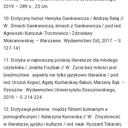
2019. – 289 s. ; 25 cm.
10. Erotyczny humor Henryka Sienkiewicza / Andrzej Rataj //
W : Śmiech Sienkiewicza, śmiech z Sienkiewicza / pod red.
Agnieszki Kuniczuk-Trzcinowicz i Zdzisławy
Mokranowskiej. – Warszawa : Wydawnictwo DiG, 2017. – S.
127-141
11. Erotyka w najnowszej polskiej literaturze dla młodego
czytelnika / Jolanta Fiszbak // W : Życie bez miłości jest
(nie)możliwe : aspekty nie tylko językowo-literackie / pod
red. Urszuli Kopeć, Agaty Kucharskiej-Babuli, Marzeny Bąk. –
Rzeszów : Wydawnictwo Uniwersytetu Rzeszowskiego,
2019. – S. 214-224
12. Erotyzacja jedzenia : między filmem kulinarnym a
pornograficznym / Katarzyna Kurowska // W : Zmysłowość
w literaturze, języku i kulturze / red. nauk. Ryszard Tokarski,