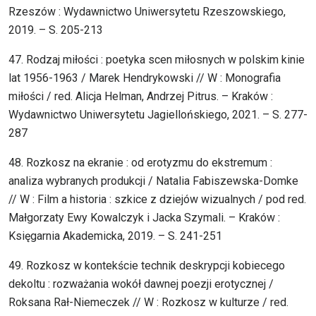
Rzeszów : Wydawnictwo Uniwersytetu Rzeszowskiego,
2019. – S. 205-213
47. Rodzaj miłości : poetyka scen miłosnych w polskim kinie
lat 1956-1963 / Marek Hendrykowski // W : Monografia
miłości / red. Alicja Helman, Andrzej Pitrus. – Kraków :
Wydawnictwo Uniwersytetu Jagiellońskiego, 2021. – S. 277-
287
48. Rozkosz na ekranie : od erotyzmu do ekstremum :
analiza wybranych produkcji / Natalia Fabiszewska-Domke
// W : Film a historia : szkice z dziejów wizualnych / pod red.
Małgorzaty Ewy Kowalczyk i Jacka Szymali. – Kraków :
Księgarnia Akademicka, 2019. – S. 241-251
49. Rozkosz w kontekście technik deskrypcji kobiecego
dekoltu : rozważania wokół dawnej poezji erotycznej /
Roksana Rał-Niemeczek // W : Rozkosz w kulturze / red.