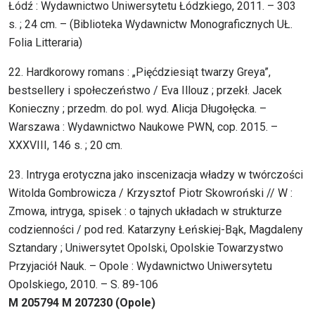
Łódź : Wydawnictwo Uniwersytetu Łódzkiego, 2011. – 303
s. ; 24 cm. – (Biblioteka Wydawnictw Monograficznych UŁ.
Folia Litteraria)
22. Hardkorowy romans : „Pięćdziesiąt twarzy Greya”,
bestsellery i społeczeństwo / Eva Illouz ; przekł. Jacek
Konieczny ; przedm. do pol. wyd. Alicja Długołęcka. –
Warszawa : Wydawnictwo Naukowe PWN, cop. 2015. –
XXXVIII, 146 s. ; 20 cm.
23. Intryga erotyczna jako inscenizacja władzy w twórczości
Witolda Gombrowicza / Krzysztof Piotr Skowroński // W :
Zmowa, intryga, spisek : o tajnych układach w strukturze
codzienności / pod red. Katarzyny Łeńskiej-Bąk, Magdaleny
Sztandary ; Uniwersytet Opolski, Opolskie Towarzystwo
Przyjaciół Nauk. – Opole : Wydawnictwo Uniwersytetu
Opolskiego, 2010. – S. 89-106
M 205794 M 207230 (Opole)