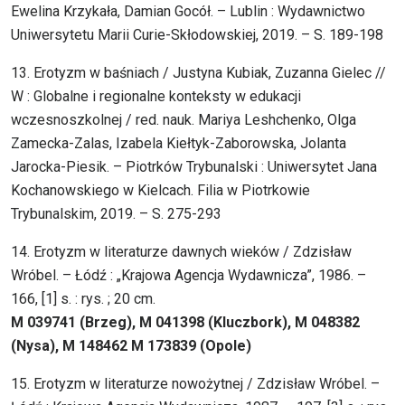
Ewelina Krzykała, Damian Gocół. – Lublin : Wydawnictwo
Uniwersytetu Marii Curie-Skłodowskiej, 2019. – S. 189-198
13. Erotyzm w baśniach / Justyna Kubiak, Zuzanna Gielec //
W : Globalne i regionalne konteksty w edukacji
wczesnoszkolnej / red. nauk. Mariya Leshchenko, Olga
Zamecka-Zalas, Izabela Kiełtyk-Zaborowska, Jolanta
Jarocka-Piesik. – Piotrków Trybunalski : Uniwersytet Jana
Kochanowskiego w Kielcach. Filia w Piotrkowie
Trybunalskim, 2019. – S. 275-293
14. Erotyzm w literaturze dawnych wieków / Zdzisław
Wróbel. – Łódź : „Krajowa Agencja Wydawnicza”, 1986. –
166, [1] s. : rys. ; 20 cm.
M 039741 (Brzeg), M 041398 (Kluczbork), M 048382
(Nysa), M 148462 M 173839 (Opole)
15. Erotyzm w literaturze nowożytnej / Zdzisław Wróbel. –