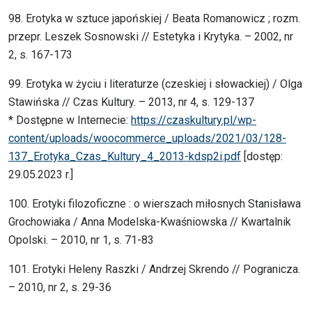
98. Erotyka w sztuce japońskiej / Beata Romanowicz ; rozm.
przepr. Leszek Sosnowski // Estetyka i Krytyka. – 2002, nr
2, s. 167-173
99. Erotyka w życiu i literaturze (czeskiej i słowackiej) / Olga
Stawińska // Czas Kultury. – 2013, nr 4, s. 129-137
* Dostępne w Internecie:
https://czaskultury.pl/wp-
content/uploads/woocommerce_uploads/2021/03/128-
137_Erotyka_Czas_Kultury_4_2013-kdsp2i.pdf
[dostęp:
29.05.2023 r.]
100. Erotyki filozoficzne : o wierszach miłosnych Stanisława
Grochowiaka / Anna Modelska-Kwaśniowska // Kwartalnik
Opolski. – 2010, nr 1, s. 71-83
101. Erotyki Heleny Raszki / Andrzej Skrendo // Pogranicza.
– 2010, nr 2, s. 29-36