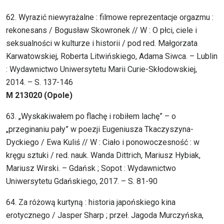
62. Wyrazić niewyrażalne : filmowe reprezentacje orgazmu :
rekonesans / Bogusław Skowronek // W : O płci, ciele i
seksualności w kulturze i historii / pod red. Małgorzata
Karwatowskiej, Roberta Litwińskiego, Adama Siwca. – Lublin
: Wydawnictwo Uniwersytetu Marii Curie-Skłodowskiej,
2014. – S. 137-146
M 213020 (Opole)
63. „Wyskakiwałem po flachę i robiłem lachę” – o
„przeginaniu pały” w poezji Eugeniusza Tkaczyszyna-
Dyckiego / Ewa Kuliś // W : Ciało i ponowoczesność : w
kręgu sztuki / red. nauk. Wanda Dittrich, Mariusz Hybiak,
Mariusz Wirski. – Gdańsk ; Sopot : Wydawnictwo
Uniwersytetu Gdańskiego, 2017. – S. 81-90
64. Za różową kurtyną : historia japońskiego kina
erotycznego / Jasper Sharp ; przeł. Jagoda Murczyńska,