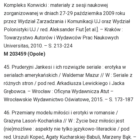
Kompleks Konwicki : materiały z sesji naukowej
zorganizowanej w dniach 27-29 października 2009 roku
przez Wydział Zarzadzania i Komunikacji UJ oraz Wydział
Polonistyki UJ / red. Aleksander Fiut [et al.]. – Kraków :
Towarzystwo Autorów i Wydawców Prac Naukowych
Universitas, 2010. – S. 213-224
M 203459 (Opole)
45. Pruderyjni Jankesi i ich rozwiązłe seriale : erotyka w
serialach amerykańskich / Waldemar Mazur // W : Seriale z
różnych stron / pod red. Arkadiusza Lewickiego i Jacka
Grębowca. – Wrocław : Oficyna Wydawnicza Atut –
Wrocławskie Wydawnictwo Oświatowe, 2015. – S. 173-187
46. Przemiany modelu miłości i erotyki w romansie /
Grażyna Lasoń-Kochańska // W : Życie bez miłości jest
(nie)możliwe : aspekty nie tylko językowo-literackie / pod
red. Urszuli Kopeć, Agaty Kucharskiej-Babuli, Marzeny Bąk. –