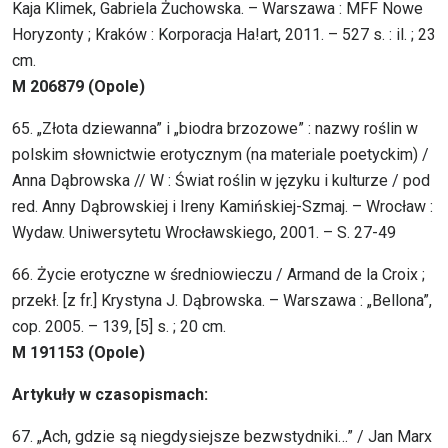
Kaja Klimek, Gabriela Żuchowska. – Warszawa : MFF Nowe
Horyzonty ; Kraków : Korporacja Ha!art, 2011. – 527 s. : il. ; 23
cm.
M 206879 (Opole)
65. „Złota dziewanna” i „biodra brzozowe” : nazwy roślin w
polskim słownictwie erotycznym (na materiale poetyckim) /
Anna Dąbrowska // W : Świat roślin w języku i kulturze / pod
red. Anny Dąbrowskiej i Ireny Kamińskiej-Szmaj. – Wrocław :
Wydaw. Uniwersytetu Wrocławskiego, 2001. – S. 27-49
66. Życie erotyczne w średniowieczu / Armand de la Croix ;
przekł. [z fr.] Krystyna J. Dąbrowska. – Warszawa : „Bellona”,
cop. 2005. – 139, [5] s. ; 20 cm.
M 191153 (Opole)
Artykuły w czasopismach:
67. „Ach, gdzie są niegdysiejsze bezwstydniki…” / Jan Marx