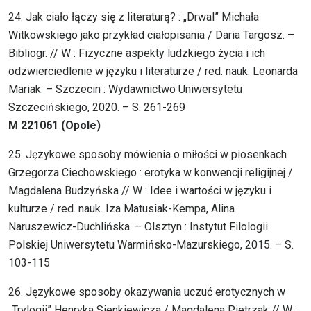
24. Jak ciało łączy się z literaturą? : „Drwal” Michała
Witkowskiego jako przykład ciałopisania / Daria Targosz. –
Bibliogr. // W : Fizyczne aspekty ludzkiego życia i ich
odzwierciedlenie w języku i literaturze / red. nauk. Leonarda
Mariak. – Szczecin : Wydawnictwo Uniwersytetu
Szczecińskiego, 2020. – S. 261-269
M 221061 (Opole)
25. Językowe sposoby mówienia o miłości w piosenkach
Grzegorza Ciechowskiego : erotyka w konwencji religijnej /
Magdalena Budzyńska // W : Idee i wartości w języku i
kulturze / red. nauk. Iza Matusiak-Kempa, Alina
Naruszewicz-Duchlińska. – Olsztyn : Instytut Filologii
Polskiej Uniwersytetu Warmińsko-Mazurskiego, 2015. – S.
103-115
26. Językowe sposoby okazywania uczuć erotycznych w
„Trylogii” Henryka Sienkiewicza / Magdalena Pietrzak // W :