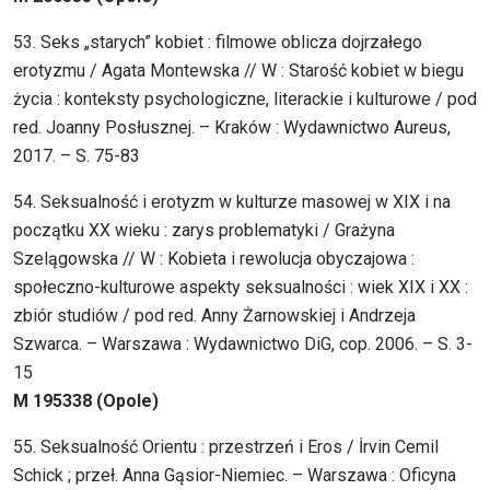
53. Seks „starych” kobiet : filmowe oblicza dojrzałego
erotyzmu / Agata Montewska // W : Starość kobiet w biegu
życia : konteksty psychologiczne, literackie i kulturowe / pod
red. Joanny Posłusznej. – Kraków : Wydawnictwo Aureus,
2017. – S. 75-83
54. Seksualność i erotyzm w kulturze masowej w XIX i na
początku XX wieku : zarys problematyki / Grażyna
Szelągowska // W : Kobieta i rewolucja obyczajowa :
społeczno-kulturowe aspekty seksualności : wiek XIX i XX :
zbiór studiów / pod red. Anny Żarnowskiej i Andrzeja
Szwarca. – Warszawa : Wydawnictwo DiG, cop. 2006. – S. 3-
15
M 195338 (Opole)
55. Seksualność Orientu : przestrzeń i Eros / İrvin Cemil
Schick ; przeł. Anna Gąsior-Niemiec. – Warszawa : Oficyna