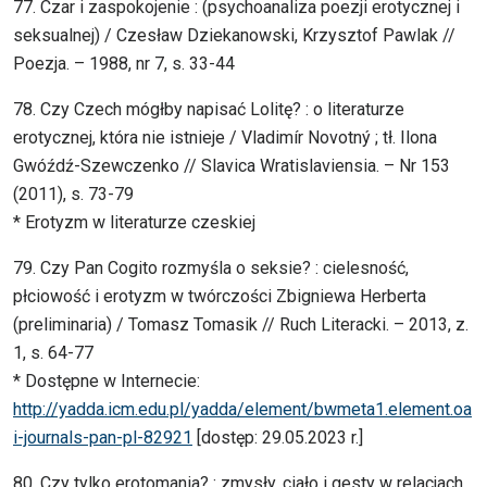
77. Czar i zaspokojenie : (psychoanaliza poezji erotycznej i
seksualnej) / Czesław Dziekanowski, Krzysztof Pawlak //
Poezja. – 1988, nr 7, s. 33-44
78. Czy Czech mógłby napisać Lolitę? : o literaturze
erotycznej, która nie istnieje / Vladimír Novotný ; tł. Ilona
Gwóźdź-Szewczenko // Slavica Wratislaviensia. – Nr 153
(2011), s. 73-79
* Erotyzm w literaturze czeskiej
79. Czy Pan Cogito rozmyśla o seksie? : cielesność,
płciowość i erotyzm w twórczości Zbigniewa Herberta
(preliminaria) / Tomasz Tomasik // Ruch Literacki. – 2013, z.
1, s. 64-77
* Dostępne w Internecie:
http://yadda.icm.edu.pl/yadda/element/bwmeta1.element.oa
i-journals-pan-pl-82921
[dostęp: 29.05.2023 r.]
80. Czy tylko erotomania? : zmysły, ciało i gesty w relacjach