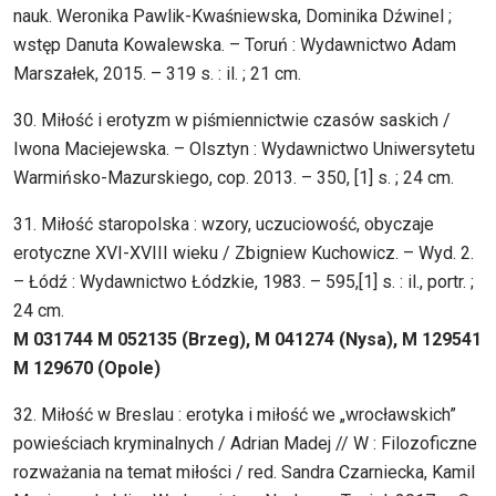
nauk. Weronika Pawlik-Kwaśniewska, Dominika Dźwinel ;
wstęp Danuta Kowalewska. – Toruń : Wydawnictwo Adam
Marszałek, 2015. – 319 s. : il. ; 21 cm.
30. Miłość i erotyzm w piśmiennictwie czasów saskich /
Iwona Maciejewska. – Olsztyn : Wydawnictwo Uniwersytetu
Warmińsko-Mazurskiego, cop. 2013. – 350, [1] s. ; 24 cm.
31. Miłość staropolska : wzory, uczuciowość, obyczaje
erotyczne XVI-XVIII wieku / Zbigniew Kuchowicz. – Wyd. 2.
– Łódź : Wydawnictwo Łódzkie, 1983. – 595,[1] s. : il., portr. ;
24 cm.
M 031744 M 052135 (Brzeg), M 041274 (Nysa), M 129541
M 129670 (Opole)
32. Miłość w Breslau : erotyka i miłość we „wrocławskich”
powieściach kryminalnych / Adrian Madej // W : Filozoficzne
rozważania na temat miłości / red. Sandra Czarniecka, Kamil