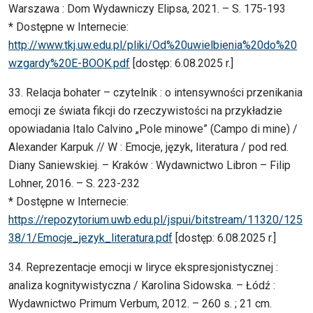
Warszawa : Dom Wydawniczy Elipsa, 2021. – S. 175-193
* Dostępne w Internecie:
http://www.tkj.uw.edu.pl/pliki/Od%20uwielbienia%20do%20
wzgardy%20E-BOOK.pdf
[dostęp: 6.08.2025 r.]
33. Relacja bohater – czytelnik : o intensywności przenikania
emocji ze świata fikcji do rzeczywistości na przykładzie
opowiadania Italo Calvino „Pole minowe” (Campo di mine) /
Alexander Karpuk // W : Emocje, język, literatura / pod red.
Diany Saniewskiej. – Kraków : Wydawnictwo Libron – Filip
Lohner, 2016. – S. 223-232
* Dostępne w Internecie:
https://repozytorium.uwb.edu.pl/jspui/bitstream/11320/125
38/1/Emocje_jezyk_literatura.pdf
[dostęp: 6.08.2025 r.]
34. Reprezentacje emocji w liryce ekspresjonistycznej :
analiza kognitywistyczna / Karolina Sidowska. – Łódź :
Wydawnictwo Primum Verbum, 2012. – 260 s. ; 21 cm.