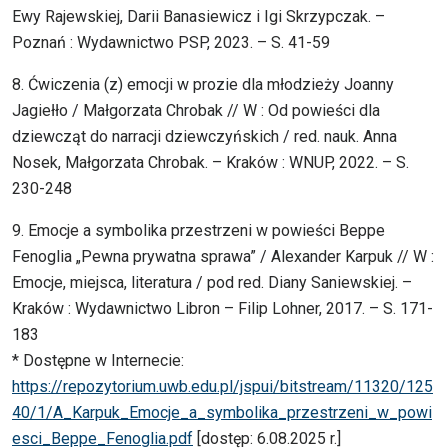
Ewy Rajewskiej, Darii Banasiewicz i Igi Skrzypczak. –
Poznań : Wydawnictwo PSP, 2023. – S. 41-59
8. Ćwiczenia (z) emocji w prozie dla młodzieży Joanny
Jagiełło / Małgorzata Chrobak // W : Od powieści dla
dziewcząt do narracji dziewczyńskich / red. nauk. Anna
Nosek, Małgorzata Chrobak. – Kraków : WNUP, 2022. – S.
230-248
9. Emocje a symbolika przestrzeni w powieści Beppe
Fenoglia „Pewna prywatna sprawa” / Alexander Karpuk // W :
Emocje, miejsca, literatura / pod red. Diany Saniewskiej. –
Kraków : Wydawnictwo Libron – Filip Lohner, 2017. – S. 171-
183
* Dostępne w Internecie:
https://repozytorium.uwb.edu.pl/jspui/bitstream/11320/125
40/1/A_Karpuk_Emocje_a_symbolika_przestrzeni_w_powi
esci_Beppe_Fenoglia.pdf
[dostęp: 6.08.2025 r.]