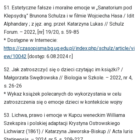
51. Estetyczne fałsze i moralne emocje w „Sanatorium pod
Klepsydrą” Brunona Schulza i w filmie Wojciecha Hasa / Idit
Alphandary ; z jęz. ang. przeł. Katarzyna Lukas // Schulz
Forum. – 2022, [nr] 19/20, s. 59-85
* Dostępne w Internecie:
https://czasopisma.bg.ug.edu.pl/index.php/schulz/article/vi
ew/10042
[dostęp: 6.08.2024 r.]
52. Jak zatroszczyć się o dzieci czytając im książki? /
Małgorzata Swędrowska // Biologia w Szkole. – 2022, nr 4,
s. 26-26
* Wykaz książek polecanych do wykorzystania w celu
zatroszczenia się o emocje dzieci w kontekście wojny
53. Lichwa, prawo i emocje w Kupcu weneckim Williama
Szekspira i polskiej adaptacji Krystyna Ostrowskiego
Lichwiarz (1861) / Katarzyna Jaworska-Biskup // Acta Iuris
Stetinensis. – 2024, nr 5, s. 209-227