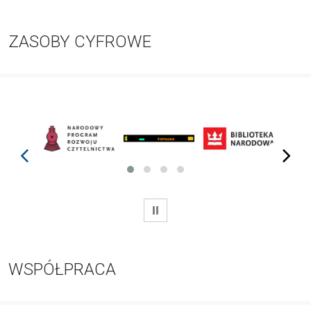
ZASOBY CYFROWE
prev
next
WSTRZYMAJ
WSPÓŁPRACA