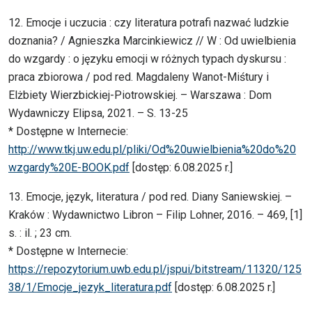
12. Emocje i uczucia : czy literatura potrafi nazwać ludzkie
doznania? / Agnieszka Marcinkiewicz // W : Od uwielbienia
do wzgardy : o języku emocji w różnych typach dyskursu :
praca zbiorowa / pod red. Magdaleny Wanot-Miśtury i
Elżbiety Wierzbickiej-Piotrowskiej. – Warszawa : Dom
Wydawniczy Elipsa, 2021. – S. 13-25
* Dostępne w Internecie:
http://www.tkj.uw.edu.pl/pliki/Od%20uwielbienia%20do%20
wzgardy%20E-BOOK.pdf
[dostęp: 6.08.2025 r.]
13. Emocje, język, literatura / pod red. Diany Saniewskiej. –
Kraków : Wydawnictwo Libron – Filip Lohner, 2016. – 469, [1]
s. : il. ; 23 cm.
* Dostępne w Internecie:
https://repozytorium.uwb.edu.pl/jspui/bitstream/11320/125
38/1/Emocje_jezyk_literatura.pdf
[dostęp: 6.08.2025 r.]