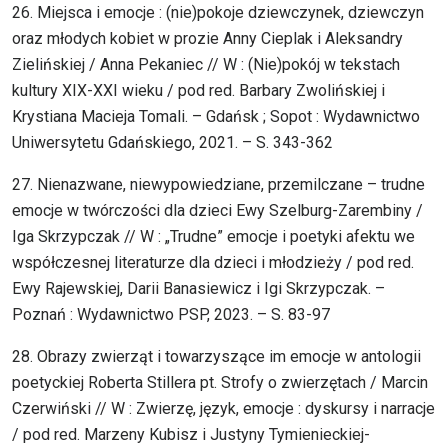
26. Miejsca i emocje : (nie)pokoje dziewczynek, dziewczyn
oraz młodych kobiet w prozie Anny Cieplak i Aleksandry
Zielińskiej / Anna Pekaniec // W : (Nie)pokój w tekstach
kultury XIX-XXI wieku / pod red. Barbary Zwolińskiej i
Krystiana Macieja Tomali. – Gdańsk ; Sopot : Wydawnictwo
Uniwersytetu Gdańskiego, 2021. – S. 343-362
27. Nienazwane, niewypowiedziane, przemilczane – trudne
emocje w twórczości dla dzieci Ewy Szelburg-Zarembiny /
Iga Skrzypczak // W : „Trudne” emocje i poetyki afektu we
współczesnej literaturze dla dzieci i młodzieży / pod red.
Ewy Rajewskiej, Darii Banasiewicz i Igi Skrzypczak. –
Poznań : Wydawnictwo PSP, 2023. – S. 83-97
28. Obrazy zwierząt i towarzyszące im emocje w antologii
poetyckiej Roberta Stillera pt. Strofy o zwierzętach / Marcin
Czerwiński // W : Zwierzę, język, emocje : dyskursy i narracje
/ pod red. Marzeny Kubisz i Justyny Tymienieckiej-