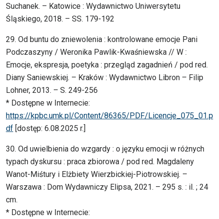
Suchanek. – Katowice : Wydawnictwo Uniwersytetu
Śląskiego, 2018. – SS. 179-192
29. Od buntu do zniewolenia : kontrolowane emocje Pani
Podczaszyny / Weronika Pawlik-Kwaśniewska // W :
Emocje, ekspresja, poetyka : przegląd zagadnień / pod red.
Diany Saniewskiej. – Kraków : Wydawnictwo Libron – Filip
Lohner, 2013. – S. 249-256
* Dostępne w Internecie:
https://kpbc.umk.pl/Content/86365/PDF/Licencje_075_01.p
df
[dostęp: 6.08.2025 r.]
30. Od uwielbienia do wzgardy : o języku emocji w różnych
typach dyskursu : praca zbiorowa / pod red. Magdaleny
Wanot-Miśtury i Elżbiety Wierzbickiej-Piotrowskiej. –
Warszawa : Dom Wydawniczy Elipsa, 2021. – 295 s. : il. ; 24
cm.
* Dostępne w Internecie: