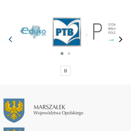
prev
next
WSTRZYMAJ