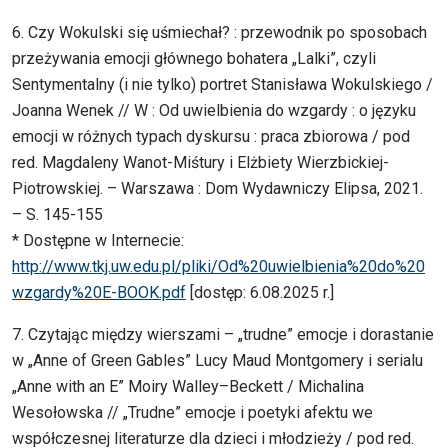
6. Czy Wokulski się uśmiechał? : przewodnik po sposobach
przeżywania emocji głównego bohatera „Lalki”, czyli
Sentymentalny (i nie tylko) portret Stanisława Wokulskiego /
Joanna Wenek // W : Od uwielbienia do wzgardy : o języku
emocji w różnych typach dyskursu : praca zbiorowa / pod
red. Magdaleny Wanot-Miśtury i Elżbiety Wierzbickiej-
Piotrowskiej. – Warszawa : Dom Wydawniczy Elipsa, 2021.
– S. 145-155
* Dostępne w Internecie:
http://www.tkj.uw.edu.pl/pliki/Od%20uwielbienia%20do%20
wzgardy%20E-BOOK.pdf
[dostęp: 6.08.2025 r.]
7. Czytając między wierszami – „trudne” emocje i dorastanie
w „Anne of Green Gables” Lucy Maud Montgomery i serialu
„Anne with an E” Moiry Walley–Beckett / Michalina
Wesołowska // „Trudne” emocje i poetyki afektu we
współczesnej literaturze dla dzieci i młodzieży / pod red.