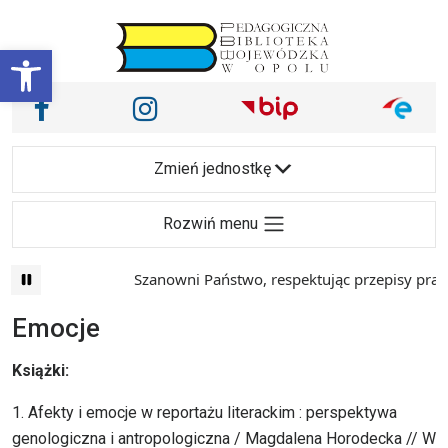
Przejdź do treści
Otwórz pasek narzędzi
Nasze media społecznościowe i inne
Facebook
Instagram
Main Navigation
Zmień jednostkę
Rozwiń menu
Szanowni Państwo, respektując przepisy prawa i maj
Emocje
Książki:
1. Afekty i emocje w reportażu literackim : perspektywa
genologiczna i antropologiczna / Magdalena Horodecka // W