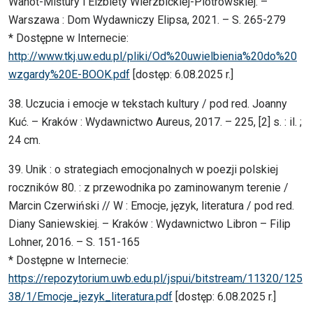
Wanot-Miśtury i Elżbiety Wierzbickiej-Piotrowskiej. –
Warszawa : Dom Wydawniczy Elipsa, 2021. – S. 265-279
* Dostępne w Internecie:
http://www.tkj.uw.edu.pl/pliki/Od%20uwielbienia%20do%20
wzgardy%20E-BOOK.pdf
[dostęp: 6.08.2025 r.]
38. Uczucia i emocje w tekstach kultury / pod red. Joanny
Kuć. – Kraków : Wydawnictwo Aureus, 2017. – 225, [2] s. : il. ;
24 cm.
39. Unik : o strategiach emocjonalnych w poezji polskiej
roczników 80. : z przewodnika po zaminowanym terenie /
Marcin Czerwiński // W : Emocje, język, literatura / pod red.
Diany Saniewskiej. – Kraków : Wydawnictwo Libron – Filip
Lohner, 2016. – S. 151-165
* Dostępne w Internecie:
https://repozytorium.uwb.edu.pl/jspui/bitstream/11320/125
38/1/Emocje_jezyk_literatura.pdf
[dostęp: 6.08.2025 r.]