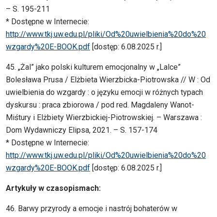
– S. 195-211
* Dostępne w Internecie:
http://www.tkj.uw.edu.pl/pliki/Od%20uwielbienia%20do%20
wzgardy%20E-BOOK.pdf
[dostęp: 6.08.2025 r.]
45. „Żal” jako polski kulturem emocjonalny w „Lalce”
Bolesława Prusa / Elżbieta Wierzbicka-Piotrowska // W : Od
uwielbienia do wzgardy : o języku emocji w różnych typach
dyskursu : praca zbiorowa / pod red. Magdaleny Wanot-
Miśtury i Elżbiety Wierzbickiej-Piotrowskiej. – Warszawa :
Dom Wydawniczy Elipsa, 2021. – S. 157-174
* Dostępne w Internecie:
http://www.tkj.uw.edu.pl/pliki/Od%20uwielbienia%20do%20
wzgardy%20E-BOOK.pdf
[dostęp: 6.08.2025 r.]
Artykuły w czasopismach:
46. Barwy przyrody a emocje i nastrój bohaterów w