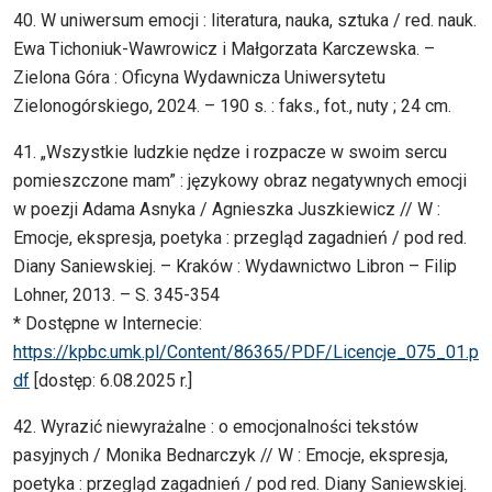
40. W uniwersum emocji : literatura, nauka, sztuka / red. nauk.
Ewa Tichoniuk-Wawrowicz i Małgorzata Karczewska. –
Zielona Góra : Oficyna Wydawnicza Uniwersytetu
Zielonogórskiego, 2024. – 190 s. : faks., fot., nuty ; 24 cm.
41. „Wszystkie ludzkie nędze i rozpacze w swoim sercu
pomieszczone mam” : językowy obraz negatywnych emocji
w poezji Adama Asnyka / Agnieszka Juszkiewicz // W :
Emocje, ekspresja, poetyka : przegląd zagadnień / pod red.
Diany Saniewskiej. – Kraków : Wydawnictwo Libron – Filip
Lohner, 2013. – S. 345-354
* Dostępne w Internecie:
https://kpbc.umk.pl/Content/86365/PDF/Licencje_075_01.p
df
[dostęp: 6.08.2025 r.]
42. Wyrazić niewyrażalne : o emocjonalności tekstów
pasyjnych / Monika Bednarczyk // W : Emocje, ekspresja,
poetyka : przegląd zagadnień / pod red. Diany Saniewskiej.