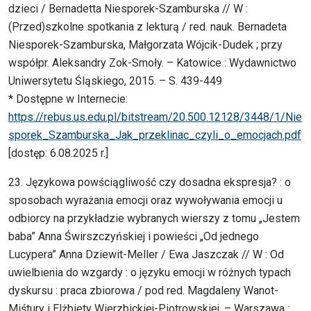
dzieci / Bernadetta Niesporek-Szamburska // W :
(Przed)szkolne spotkania z lekturą / red. nauk. Bernadeta
Niesporek-Szamburska, Małgorzata Wójcik-Dudek ; przy
współpr. Aleksandry Zok-Smoły. – Katowice : Wydawnictwo
Uniwersytetu Śląskiego, 2015. – S. 439-449
* Dostępne w Internecie:
https://rebus.us.edu.pl/bitstream/20.500.12128/3448/1/Nie
sporek_Szamburska_Jak_przeklinac_czyli_o_emocjach.pdf
[dostęp: 6.08.2025 r.]
23. Językowa powściągliwość czy dosadna ekspresja? : o
sposobach wyrażania emocji oraz wywoływania emocji u
odbiorcy na przykładzie wybranych wierszy z tomu „Jestem
baba” Anna Świrszczyńskiej i powieści „Od jednego
Lucypera” Anna Dziewit-Meller / Ewa Jaszczak // W : Od
uwielbienia do wzgardy : o języku emocji w różnych typach
dyskursu : praca zbiorowa / pod red. Magdaleny Wanot-
Miśtury i Elżbiety Wierzbickiej-Piotrowskiej. – Warszawa :