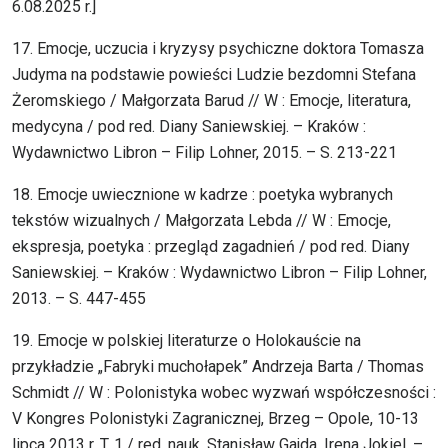
6.08.2025 r.]
17. Emocje, uczucia i kryzysy psychiczne doktora Tomasza
Judyma na podstawie powieści Ludzie bezdomni Stefana
Żeromskiego / Małgorzata Barud // W : Emocje, literatura,
medycyna / pod red. Diany Saniewskiej. – Kraków :
Wydawnictwo Libron – Filip Lohner, 2015. – S. 213-221
18. Emocje uwiecznione w kadrze : poetyka wybranych
tekstów wizualnych / Małgorzata Lebda // W : Emocje,
ekspresja, poetyka : przegląd zagadnień / pod red. Diany
Saniewskiej. – Kraków : Wydawnictwo Libron – Filip Lohner,
2013. – S. 447-455
19. Emocje w polskiej literaturze o Holokauście na
przykładzie „Fabryki muchołapek” Andrzeja Barta / Thomas
Schmidt // W : Polonistyka wobec wyzwań współczesności :
V Kongres Polonistyki Zagranicznej, Brzeg – Opole, 10-13
lipca 2013 r. T. 1 / red. nauk. Stanisław Gajda, Irena Jokiel. –