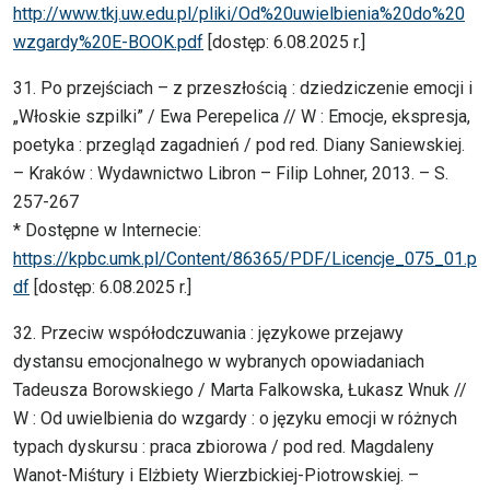
http://www.tkj.uw.edu.pl/pliki/Od%20uwielbienia%20do%20
wzgardy%20E-BOOK.pdf
[dostęp: 6.08.2025 r.]
31. Po przejściach – z przeszłością : dziedziczenie emocji i
„Włoskie szpilki” / Ewa Perepelica // W : Emocje, ekspresja,
poetyka : przegląd zagadnień / pod red. Diany Saniewskiej.
– Kraków : Wydawnictwo Libron – Filip Lohner, 2013. – S.
257-267
* Dostępne w Internecie:
https://kpbc.umk.pl/Content/86365/PDF/Licencje_075_01.p
df
[dostęp: 6.08.2025 r.]
32. Przeciw współodczuwania : językowe przejawy
dystansu emocjonalnego w wybranych opowiadaniach
Tadeusza Borowskiego / Marta Falkowska, Łukasz Wnuk //
W : Od uwielbienia do wzgardy : o języku emocji w różnych
typach dyskursu : praca zbiorowa / pod red. Magdaleny
Wanot-Miśtury i Elżbiety Wierzbickiej-Piotrowskiej. –