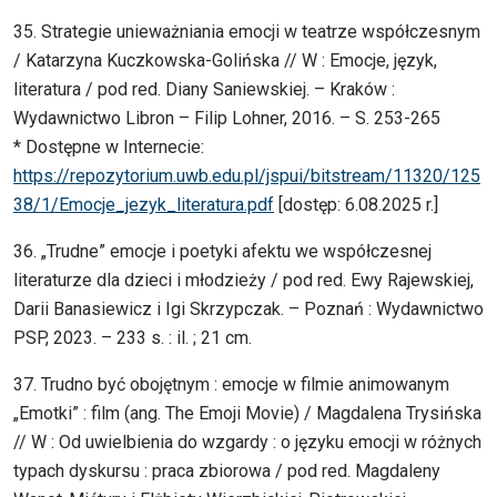
35. Strategie unieważniania emocji w teatrze współczesnym
/ Katarzyna Kuczkowska-Golińska // W : Emocje, język,
literatura / pod red. Diany Saniewskiej. – Kraków :
Wydawnictwo Libron – Filip Lohner, 2016. – S. 253-265
* Dostępne w Internecie:
https://repozytorium.uwb.edu.pl/jspui/bitstream/11320/125
38/1/Emocje_jezyk_literatura.pdf
[dostęp: 6.08.2025 r.]
36. „Trudne” emocje i poetyki afektu we współczesnej
literaturze dla dzieci i młodzieży / pod red. Ewy Rajewskiej,
Darii Banasiewicz i Igi Skrzypczak. – Poznań : Wydawnictwo
PSP, 2023. – 233 s. : il. ; 21 cm.
37. Trudno być obojętnym : emocje w filmie animowanym
„Emotki” : film (ang. The Emoji Movie) / Magdalena Trysińska
// W : Od uwielbienia do wzgardy : o języku emocji w różnych
typach dyskursu : praca zbiorowa / pod red. Magdaleny