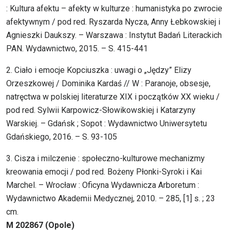
: Kultura afektu – afekty w kulturze : humanistyka po zwrocie
afektywnym / pod red. Ryszarda Nycza, Anny Łebkowskiej i
Agnieszki Daukszy. – Warszawa : Instytut Badań Literackich
PAN. Wydawnictwo, 2015. – S. 415-441
2. Ciało i emocje Kopciuszka : uwagi o „Jędzy” Elizy
Orzeszkowej / Dominika Kardaś // W : Paranoje, obsesje,
natręctwa w polskiej literaturze XIX i początków XX wieku /
pod red. Sylwii Karpowicz-Słowikowskiej i Katarzyny
Warskiej. – Gdańsk ; Sopot : Wydawnictwo Uniwersytetu
Gdańskiego, 2016. – S. 93-105
3. Cisza i milczenie : społeczno-kulturowe mechanizmy
kreowania emocji / pod red. Bożeny Płonki-Syroki i Kai
Marchel. – Wrocław : Oficyna Wydawnicza Arboretum :
Wydawnictwo Akademii Medycznej, 2010. – 285, [1] s. ; 23
cm.
M 202867 (Opole)