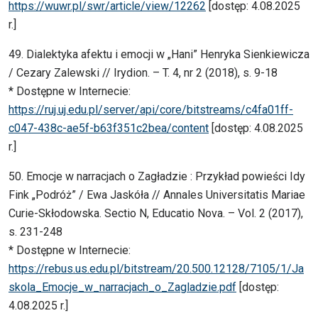
https://wuwr.pl/swr/article/view/12262
[dostęp: 4.08.2025
r.]
49. Dialektyka afektu i emocji w „Hani” Henryka Sienkiewicza
/ Cezary Zalewski // Irydion. – T. 4, nr 2 (2018), s. 9-18
* Dostępne w Internecie:
https://ruj.uj.edu.pl/server/api/core/bitstreams/c4fa01ff-
c047-438c-ae5f-b63f351c2bea/content
[dostęp: 4.08.2025
r.]
50. Emocje w narracjach o Zagładzie : Przykład powieści Idy
Fink „Podróż” / Ewa Jaskóła // Annales Universitatis Mariae
Curie-Skłodowska. Sectio N, Educatio Nova. – Vol. 2 (2017),
s. 231-248
* Dostępne w Internecie:
https://rebus.us.edu.pl/bitstream/20.500.12128/7105/1/Ja
skola_Emocje_w_narracjach_o_Zagladzie.pdf
[dostęp:
4.08.2025 r.]