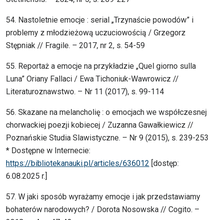
54. Nastoletnie emocje : serial „Trzynaście powodów” i
problemy z młodzieżową uczuciowością / Grzegorz
Stępniak // Fragile. – 2017, nr 2, s. 54-59
55. Reportaż a emocje na przykładzie „Quel giorno sulla
Luna” Oriany Fallaci / Ewa Tichoniuk-Wawrowicz //
Literaturoznawstwo. – Nr 11 (2017), s. 99-114
56. Skazane na melancholię : o emocjach we współczesnej
chorwackiej poezji kobiecej / Zuzanna Gawałkiewicz //
Poznańskie Studia Slawistyczne. – Nr 9 (2015), s. 239-253
* Dostępne w Internecie:
https://bibliotekanauki.pl/articles/636012
[dostęp:
6.08.2025 r.]
57. W jaki sposób wyrażamy emocje i jak przedstawiamy
bohaterów narodowych? / Dorota Nosowska // Cogito. –