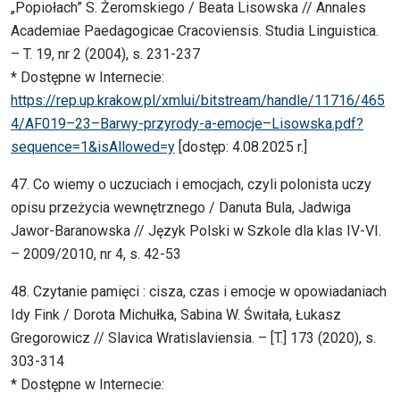
„Popiołach” S. Żeromskiego / Beata Lisowska // Annales
Academiae Paedagogicae Cracoviensis. Studia Linguistica.
– T. 19, nr 2 (2004), s. 231-237
* Dostępne w Internecie:
https://rep.up.krakow.pl/xmlui/bitstream/handle/11716/465
4/AF019–23–Barwy-przyrody-a-emocje–Lisowska.pdf?
sequence=1&isAllowed=y
[dostęp: 4.08.2025 r.]
47. Co wiemy o uczuciach i emocjach, czyli polonista uczy
opisu przeżycia wewnętrznego / Danuta Bula, Jadwiga
Jawor-Baranowska // Język Polski w Szkole dla klas IV-VI.
– 2009/2010, nr 4, s. 42-53
48. Czytanie pamięci : cisza, czas i emocje w opowiadaniach
Idy Fink / Dorota Michułka, Sabina W. Świtała, Łukasz
Gregorowicz // Slavica Wratislaviensia. – [T.] 173 (2020), s.
303-314
* Dostępne w Internecie: