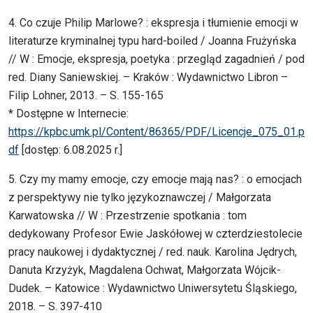
4. Co czuje Philip Marlowe? : ekspresja i tłumienie emocji w
literaturze kryminalnej typu hard-boiled / Joanna Frużyńska
// W : Emocje, ekspresja, poetyka : przegląd zagadnień / pod
red. Diany Saniewskiej. – Kraków : Wydawnictwo Libron –
Filip Lohner, 2013. – S. 155-165
* Dostępne w Internecie:
https://kpbc.umk.pl/Content/86365/PDF/Licencje_075_01.p
df
[dostęp: 6.08.2025 r.]
5. Czy my mamy emocje, czy emocje mają nas? : o emocjach
z perspektywy nie tylko językoznawczej / Małgorzata
Karwatowska // W : Przestrzenie spotkania : tom
dedykowany Profesor Ewie Jaskółowej w czterdziestolecie
pracy naukowej i dydaktycznej / red. nauk. Karolina Jędrych,
Danuta Krzyżyk, Magdalena Ochwat, Małgorzata Wójcik-
Dudek. – Katowice : Wydawnictwo Uniwersytetu Śląskiego,
2018. – S. 397-410