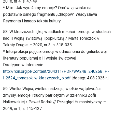
2018, nr 4, s. 47-49
* M.in.: Jak wyrażamy emocje? Omów zjawisko na
podstawie danego fragmentu „Chłopów” Władysława
Reymonta i innego tekstu kultury;
58. W kleszczach lęku, w sidłach miłości : emocje w studiach
nad II wojną światową i popkulturą / Marta Tomczok //
Teksty Drugie. – 2020, nr 3, s. 318-335
* Interpretacja pojęcia emocji w odniesieniu do gatunkowej
literatury popularnej o II wojnie światowej
Dostępne w Internecie:
http://rcin.org.pl/Content/204311/PDF/WA248_240268_P-
I-2524_tomczok-w-kleszczach_o.pdf
[dostęp: 4.08.2025 r.]
59. Wielka Wojna, wielkie nadzieje, wielkie wątpliwości :
zmysły, emocje i trudny patriotyzm w dzienniku Zofii
Nałkowskiej / Paweł Rodak // Przegląd Humanistyczny. –
2019, nr 1, s. 115-127