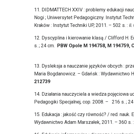
11.
DIDMATTECH XXIV : problemy edukacji nauczy
Nogi ; Uniwersytet Pedagogiczny. Instytut Techn
Kraków : Instytut Techniki UP, 2011. – 502 s. : il. 
12.
Dyscyplina i kierowanie klasą / Clifford 
s. ; 24 cm.
PBW Opole M 194758, M 194759, C 
13.
Dysleksja a nauczanie języków obcych : prz
Maria Bogdanowicz. – Gdańsk : Wydawnictwo Harm
212739
14.
Działania nauczyciela a wiedza pojęciowa 
Pedagogiki Specjalnej, cop. 2008. – 216 s. ; 24
15.
Edukacja : jakość czy równość? / red. nauk.
Wydawnictwo Adam Marszałek, 2011. – 360 s. : i