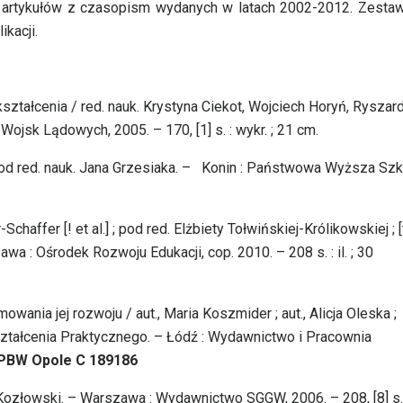
 artykułów z czasopism wydanych w latach 2002-2012. Zestaw
likacji.
ształcenia / red. nauk. Krystyna Ciekot, Wojciech Horyń, Ryszar
ojsk Lądowych, 2005. – 170, [1] s. : wykr. ; 21 cm.
 pod red. nauk. Jana Grzesiaka. – Konin : Państwowa Wyższa Szk
affer [! et al.] ; pod red. Elżbiety Tołwińskiej-Królikowskiej ; [t
a : Ośrodek Rozwoju Edukacji, cop. 2010. – 208 s. : il. ; 30
wania jej rozwoju / aut., Maria Koszmider ; aut., Alicja Oleska ;
ztałcenia Praktycznego. – Łódź : Wydawnictwo i Pracownia
PBW Opole C 189186
Kozłowski. – Warszawa : Wydawnictwo SGGW, 2006. – 208, [8] s.