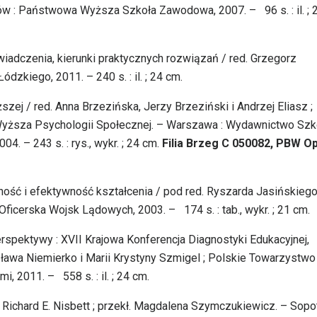
 : Państwowa Wyższa Szkoła Zawodowa, 2007. – 96 s. : il. ; 
świadczenia, kierunki praktycznych rozwiązań / red. Grzegorz
dzkiego, 2011. – 240 s. : il. ; 24 cm.
zej / red. Anna Brzezińska, Jerzy Brzeziński i Andrzej Eliasz ;
Wyższa Psychologii Społecznej. – Warszawa : Wydawnictwo Szk
. – 243 s. : rys., wykr. ; 24 cm.
Filia Brzeg C 050082,
PBW Op
ność i efektywność kształcenia / pod red. Ryszarda Jasińskiego
ficerska Wojsk Lądowych, 2003. – 174 s. : tab., wykr. ; 21 cm.
erspektywy : XVII Krajowa Konferencja Diagnostyki Edukacyjnej,
sława Niemierko i Marii Krystyny Szmigel ; Polskie Towarzystwo
, 2011. – 558 s. : il. ; 24 cm.
/ Richard E. Nisbett ; przekł. Magdalena Szymczukiewicz. – Sopot