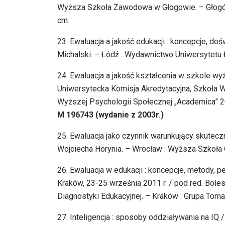
Wyższa Szkoła Zawodowa w Głogowie. – Głogów
cm.
23.
Ewaluacja a jakość edukacji : koncepcje, do
Michalski. – Łódź : Wydawnictwo Uniwersytetu Łó
24.
Ewaluacja a jakość kształcenia w szkole wyżs
Uniwersytecka Komisja Akredytacyjna, Szkoła 
Wyższej Psychologii Społecznej „Academica” 2004
M 196743 (wydanie z 2003r.)
25.
Ewaluacja jako czynnik warunkujący skutecz
Wojciecha Horynia. – Wrocław : Wyższa Szkoła O
26.
Ewaluacja w edukacji : koncepcje, metody, p
Kraków, 23-25 września 2011 r. / pod red. Bole
Diagnostyki Edukacyjnej. – Kraków : Grupa Tomami
27.
Inteligencja : sposoby oddziaływania na IQ 