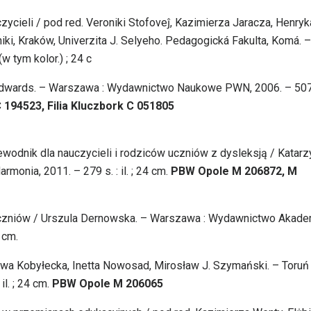
cieli / pod red. Veroniki Stofoveĵ, Kazimierza Jaracza, Henryk
iki, Kraków, Univerzita J. Selyeho. Pedagogická Fakulta, Komá. –
(w tym kolor.) ; 24 c
H. Edwards. – Warszawa : Wydawnictwo Naukowe PWN, 2006. – 507
194523, Filia Kluczbork C 051805
ewodnik dla nauczycieli i rodziców uczniów z dysleksją / Katarz
onia, 2011. – 279 s. : il. ; 24 cm.
PBW Opole M 206872, M
uczniów / Urszula Dernowska. – Warszawa : Wydawnictwo Akade
 cm.
 Ewa Kobyłecka, Inetta Nowosad, Mirosław J. Szymański. – Toruń 
l. ; 24 cm.
PBW Opole M 206065