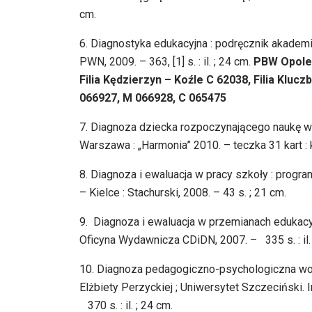
cm.
6.
Diagnostyka edukacyjna : podręcznik akade
PWN, 2009. – 363, [1] s. : il. ; 24 cm.
PBW Opole 
Filia Kędzierzyn – Koźle C 62038, Filia Kluc
066927, M 066928, C 065475
7.
Diagnoza dziecka rozpoczynającego naukę w kl
Warszawa : „Harmonia” 2010. – teczka 31 kart : 
8.
Diagnoza i ewaluacja w pracy szkoły : progr
– Kielce : Stachurski, 2008. – 43 s. ; 21 cm.
9.
Diagnoza i ewaluacja w przemianach edukacyj
Oficyna Wydawnicza CDiDN, 2007. – 335 s. : il. 
10.
Diagnoza pedagogiczno-psychologiczna wob
Elżbiety Perzyckiej ; Uniwersytet Szczeciński.
370 s. : il. ; 24 cm.