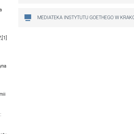
a
MEDIATEKA INSTYTUTU GOETHEGO W KRAK
,[1]
yna
mii
: