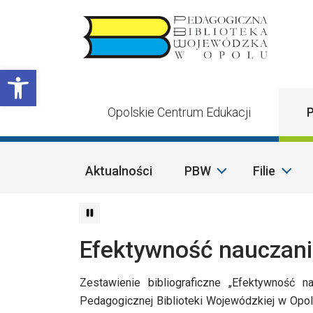
Przejdź do treści
Otwórz pasek narzędzi
Opolskie Centrum Edukacji
P
Aktualności
PBW
Filie
Efektywność nauczan
Zestawienie bibliograficzne „Efektywność 
Pedagogicznej Biblioteki Wojewódzkiej w Opol