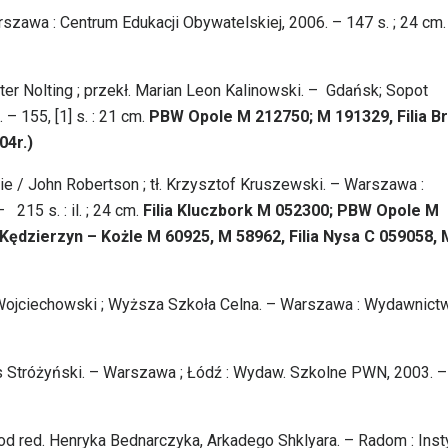
arszawa : Centrum Edukacji Obywatelskiej, 2006. – 147 s. ; 24 cm
r Nolting ; przekł. Marian Leon Kalinowski. – Gdańsk; Sopot
 155, [1] s. : 21 cm.
PBW Opole
M 212750; M 191329, Filia B
04r.)
ie / John Robertson ; tł. Krzysztof Kruszewski. – Warszawa :
215 s. : il. ; 24 cm.
Filia Kluczbork M 052300; PBW Opole M
 Kędzierzyn – Kożle M 60925, M 58962, Filia Nysa C 059058, 
 Wojciechowski ; Wyższa Szkoła Celna. – Warszawa : Wydawnict
s Stróżyński. – Warszawa ; Łódź : Wydaw. Szkolne PWN, 2003. –
d red. Henryka Bednarczyka, Arkadego Shklyara. – Radom : Inst