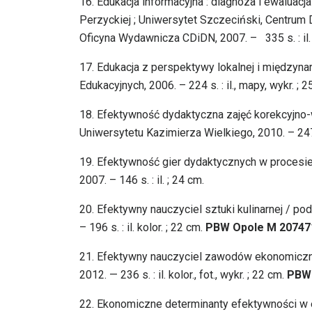
16.
Edukacja informacyjna : diagnoza i ewaluacj
Perzyckiej ; Uniwersytet Szczeciński, Centrum 
Oficyna Wydawnicza CDiDN, 2007. – 335 s. : il. 
17.
Edukacja z perspektywy lokalnej i międzyna
Edukacyjnych, 2006. – 224 s. : il., mapy, wykr. ; 
18.
Efektywność dydaktyczna zajęć korekcyjn
Uniwersytetu Kazimierza Wielkiego, 2010. – 247, 
19.
Efektywność gier dydaktycznych w procesie 
2007. – 146 s. : il. ; 24 cm.
20.
Efektywny nauczyciel sztuki kulinarnej / pod
– 196 s. : il. kolor. ; 22 cm.
PBW Opole M
20747
21.
Efektywny nauczyciel zawodów ekonomicznych
2012. — 236 s. : il. kolor., fot., wykr. ; 22 cm.
PBW
22.
Ekonomiczne determinanty efektywności w e