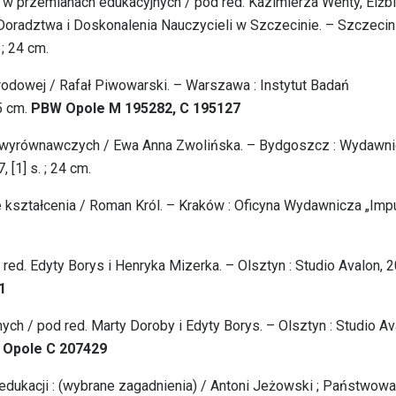
a w przemianach edukacyjnych / pod red. Kazimierza Wenty, Elżb
Doradztwa i Doskonalenia Nauczycieli w Szczecinie. – Szczecin 
; 24 cm.
rodowej / Rafał Piwowarski. – Warszawa : Instytut Badań
25 cm.
PBW Opole M 195282, C 195127
o-wyrównawczych / Ewa Anna Zwolińska. – Bydgoszcz : Wydawn
[1] s. ; 24 cm.
kształcenia / Roman Król. – Kraków : Oficyna Wydawnicza „Impu
 red. Edyty Borys i Henryka Mizerka. – Olsztyn : Studio Avalon, 
1
 / pod red. Marty Doroby i Edyty Borys. – Olsztyn : Studio Av
 Opole
C 207429
dukacji : (wybrane zagadnienia) / Antoni Jeżowski ; Państwowa