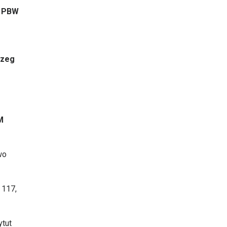
.
PBW
rzeg
M
wo
 117,
ytut