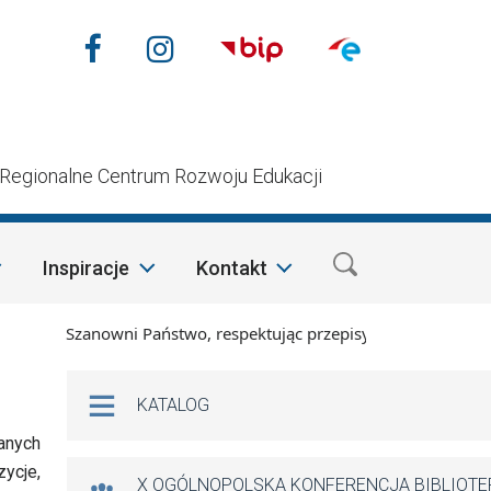
Nasze media społecznościow
Facebook
Instagram
n
Regionalne Centrum Rozwoju Edukacji
Inspiracje
Kontakt
Szanowni Państwo, respektując przepisy prawa i mając na wzg
Na skróty
KATALOG
anych
ycje,
X OGÓLNOPOLSKA KONFERENCJA BIBLIOT