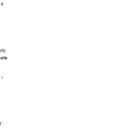
24
oły
ole
 i
 :