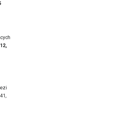
5
acych
12,
nezi
141,