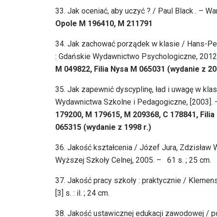
33.
Jak oceniać, aby uczyć ? / Paul Black . – W
Opole M 196410, M 211791
34. Jak zachować porządek w klasie / Hans-Pete
: Gdańskie Wydawnictwo Psychologiczne, 2012. –
M 049822, Filia Nysa M 065031 (wydanie z 20
35.
Jak zapewnić dyscyplinę, ład i uwagę w klas
Wydawnictwa Szkolne i Pedagogiczne, [2003]. – 
179200, M 179615, M 209368, C 178841, Filia
065315 (wydanie z 1998 r.)
36.
Jakość kształcenia / Józef Jura, Zdzisław
Wyższej Szkoły Celnej, 2005. – 61 s. ; 25 cm.
37.
Jakość pracy szkoły : praktycznie / Klemen
[3] s. : il. ; 24 cm.
38.
Jakość ustawicznej edukacji zawodowej / po