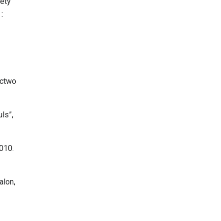
iety
:
ictwo
ls”,
2010.
alon,