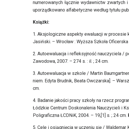
numerowanych łącznie wydawnictw zwartych i
uporządkowano alfabetyczne według tytułu pub
Książki:
1.
Aksjologiczne aspekty ewaluacji w procesie k
Jasiński. – Wrocław : Wyższa Szkoła Oficerska W
2.
Autoewaluacja i refleksyjność nauczyciela /
Zawodowa, 2007. – 274 s. : il. ; 24 cm.
3.
Autoewaluacja w szkole / Martin Baumgartner-Sch
niem. Edyta Brudnik, Beata Owczarska]. – Warszaw
cm.
4.
Badanie jakości pracy szkoły na rzecz programo
Łódzkie Centrum Doskonalenia Nauczycieli i Ks
Poligraficzna ŁCDNiK, 2004. – 19,[1] s. ; 24 cm.
5.
Cele i osiągnięcia w uczeniu się / Waldemar 