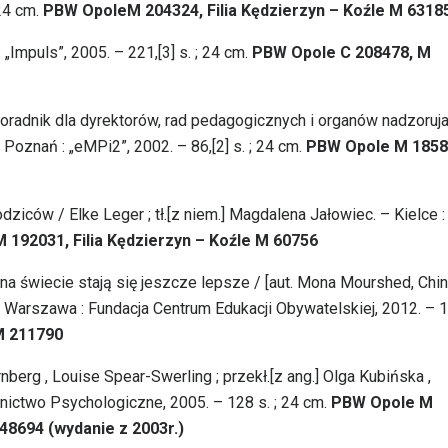
 24 cm.
PBW OpoleM 204324, Filia Kędzierzyn – Koźle M 6318
 „Impuls”, 2005. – 221,[3] s. ; 24 cm.
PBW Opole C 208478, M
poradnik dla dyrektorów, rad pedagogicznych i organów nadzoruj
Poznań : „eMPi2”, 2002. – 86,[2] s. ; 24 cm.
PBW Opole M 1858
odziców / Elke Leger ; tł.[z niem.] Magdalena Jałowiec. – Kielce :
 192031, Filia Kędzierzyn – Koźle M 60756
na świecie stają się jeszcze lepsze / [aut. Mona Mourshed, Chi
. – Warszawa : Fundacja Centrum Edukacji Obywatelskiej, 2012. – 
M 211790
nberg , Louise Spear-Swerling ; przekł.[z ang.] Olga Kubińska ,
ictwo Psychologiczne, 2005. – 128 s. ; 24 cm.
PBW Opole M
48694 (wydanie z 2003r.)