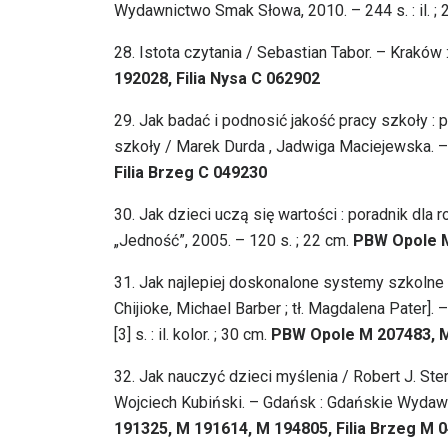
Wydawnictwo Smak Słowa, 2010. – 244 s. : il. ;
28.
Istota czytania / Sebastian Tabor. – Kraków :
192028, Filia Nysa C 062902
29.
Jak badać i podnosić jakość pracy szkoły : 
szkoły / Marek Durda , Jadwiga Maciejewska. – 
Filia Brzeg C 049230
30.
Jak dzieci uczą się wartości : poradnik dla r
„Jedność”, 2005. – 120 s. ; 22 cm.
PBW Opole M
31.
Jak najlepiej doskonalone systemy szkolne 
Chijioke, Michael Barber ; tł. Magdalena Pater]
[3] s. : il. kolor. ; 30 cm.
PBW Opole M 207483, 
32.
Jak nauczyć dzieci myślenia / Robert J. Ster
Wojciech Kubiński. – Gdańsk : Gdańskie Wydawn
191325, M 191614, M 194805, Filia Brzeg M 0