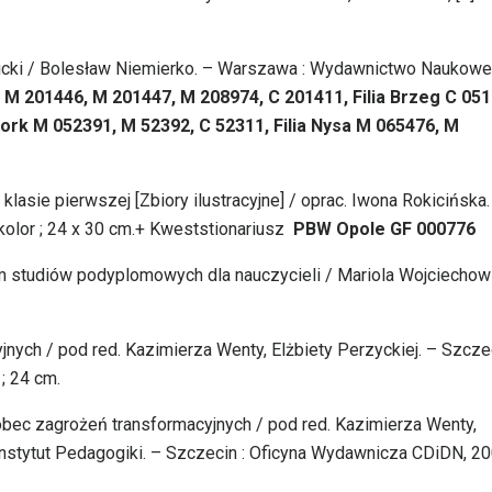
micki / Bolesław Niemierko. – Warszawa : Wydawnictwo Naukowe
M 201446, M 201447, M 208974, C 201411, Filia Brzeg C 051
zbork M 052391, M 52392, C 52311, Filia Nysa M 065476, M
asie pierwszej [Zbiory ilustracyjne] / oprac. Iwona Rokicińska.
kolor ; 24 x 30 cm.+ Kweststionariusz
PBW Opole GF 000776
am studiów podyplomowych dla nauczycieli / Mariola Wojciechow
nych / pod red. Kazimierza Wenty, Elżbiety Perzyckiej. – Szczec
; 24 cm.
ec zagrożeń transformacyjnych / pod red. Kazimierza Wenty,
 Instytut Pedagogiki. – Szczecin : Oficyna Wydawnicza CDiDN, 20