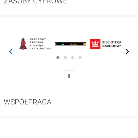
ZASOBY CYFROWE
prev
next
WSTRZYMAJ
WSPÓŁPRACA