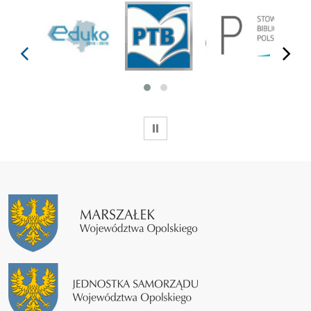
prev
next
WSTRZYMAJ