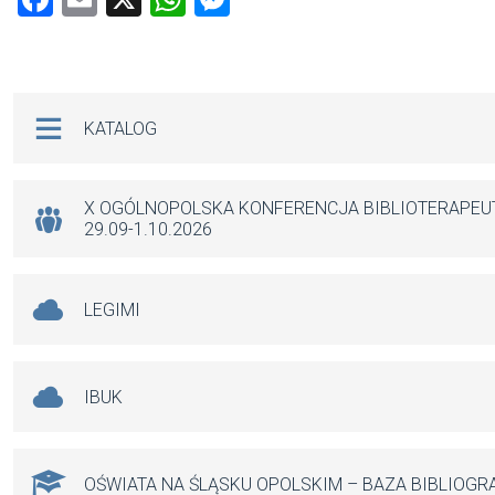
a
m
h
es
ce
ail
at
se
b
s
n
Na skróty
KATALOG
o
A
g
o
p
er
k
p
X OGÓLNOPOLSKA KONFERENCJA BIBLIOTERAPE
29.09-1.10.2026
LEGIMI
IBUK
OŚWIATA NA ŚLĄSKU OPOLSKIM – BAZA BIBLIOGR