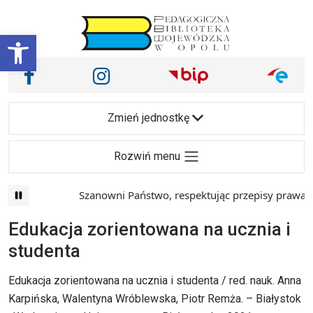
Przejdź do treści
Otwórz pasek narzędzi
Nasze media społecznościowe i inne
Facebook
Instagram
Main Navigation
Zmień jednostkę
Rozwiń menu
Szanowni Państwo, respektując przepisy prawa i 
Edukacja zorientowana na ucznia i
studenta
Edukacja zorientowana na ucznia i studenta / red. nauk. Anna
Karpińska, Walentyna Wróblewska, Piotr Remża. – Białystok