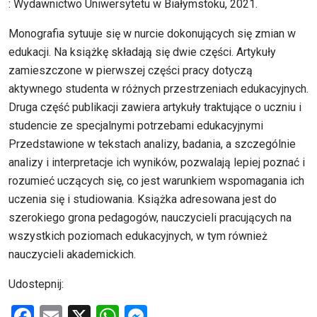
: Wydawnictwo Uniwersytetu w Białymstoku, 2021.
Monografia sytuuje się w nurcie dokonujących się zmian w
edukacji. Na książkę składają się dwie części. Artykuły
zamieszczone w pierwszej części pracy dotyczą
aktywnego studenta w różnych przestrzeniach edukacyjnych.
Druga część publikacji zawiera artykuły traktujące o uczniu i
studencie ze specjalnymi potrzebami edukacyjnymi
Przedstawione w tekstach analizy, badania, a szczególnie
analizy i interpretacje ich wyników, pozwalają lepiej poznać i
rozumieć uczących się, co jest warunkiem wspomagania ich
uczenia się i studiowania. Książka adresowana jest do
szerokiego grona pedagogów, nauczycieli pracujących na
wszystkich poziomach edukacyjnych, w tym również
nauczycieli akademickich.
Udostepnij:
F
E
X
W
M