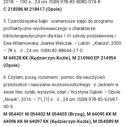
2018. – 190 s. ; 24 cm. ISBN 978-83-8080-074-8
C 218386 M 218417 (Opole)
5. Czarodziejskie bajki : scenariusze zajęć do programu
profilaktyczno-wychowawczego o charakterze
biblioterapeutycznym dla klas I-III szkoły podstawowej /
Ewa Wilamowska, Joanna Walczak. – Lublin : „Klanza”, 2005.
– 78 s. : il. ; 24 cm. ISBN 83-88644-27-0
M 64528 KK (Kędzierzyn-Koźle), M 214960 EP 214954
(Opole)
6. Czytam, piszę, rozumiem : pomoc dla nauczycieli
przedszkoli i nauczania wczesnoszkolnego : z Jackiem w
świat liter, sylab, wyrazów, zdań / Krystyna Dąbek. – Opole :
„Nowik”, 2016. – 71, [1] s. : il. ; 24 cm. ISBN 978-83-62687-
90-9
M 054401 M 054402 M 054403 (Brzeg), M 64095 KK M
64096 KK M 64097 KK (Kędzierzyn-Koźle), M 054089 M