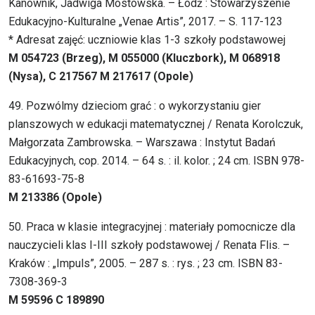
Kanownik, Jadwiga Mostowska. – Łódź : Stowarzyszenie
Edukacyjno-Kulturalne „Venae Artis”, 2017. – S. 117-123
* Adresat zajęć: uczniowie klas 1-3 szkoły podstawowej
M 054723 (Brzeg), M 055000 (Kluczbork), M 068918
(Nysa), C 217567 M 217617 (Opole)
49. Pozwólmy dzieciom grać : o wykorzystaniu gier
planszowych w edukacji matematycznej / Renata Korolczuk,
Małgorzata Zambrowska. – Warszawa : Instytut Badań
Edukacyjnych, cop. 2014. – 64 s. : il. kolor. ; 24 cm. ISBN 978-
83-61693-75-8
M 213386 (Opole)
50. Praca w klasie integracyjnej : materiały pomocnicze dla
nauczycieli klas I-III szkoły podstawowej / Renata Flis. –
Kraków : „Impuls”, 2005. – 287 s. : rys. ; 23 cm. ISBN 83-
7308-369-3
M 59596 C 189890