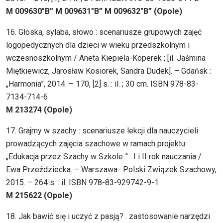
M 009630″B” M 009631″B” M 009632″B” (Opole)
16. Głoska, sylaba, słowo : scenariusze grupowych zajęć
logopedycznych dla dzieci w wieku przedszkolnym i
wczesnoszkolnym / Aneta Kiepiela-Koperek ; [il. Jaśmina
Miętkiewicz, Jarosław Kosiorek, Sandra Dudek]. – Gdańsk :
„Harmonia”, 2014. – 170, [2] s. : il. ; 30 cm. ISBN 978-83-
7134-714-6
M 213274 (Opole)
17. Grajmy w szachy : scenariusze lekcji dla nauczycieli
prowadzących zajęcia szachowe w ramach projektu
„Edukacja przez Szachy w Szkole ” : I i II rok nauczania /
Ewa Przeździecka. – Warszawa : Polski Związek Szachowy,
2015. – 264 s. : il. ISBN 978-83-929742-9-1
M 215622 (Opole)
18. Jak bawić się i uczyć z pasją? : zastosowanie narzędzi