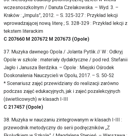
wczesnoszkolnym / Danuta Czelakowska. – Wyd. 3. –
Kraków : „Impuls”, 2012. – S. 325-327 : Przykład lekcji
wprowadzającej nową literę ; S. 328-329 : Przykład lekcji z
tekstem literackim
C 207660 M 207672 M 207673 (Opole)
37. Muzyka dawnego Opola / Jolanta Pytlik // W : Odkryj
Opole w szkole : materiały dydaktyczne / pod red. Stefanii
Jagło i Janusza Berdzika. – Opole : Miejski Ośrodek
Doskonalenia Nauczycieli w Opolu, 2017. – S. 50-52
* Scenariusz zajęć przewidziany do realizacji zarówno
podczas zajęć edukacyjnych, jak i zajeć pozalekcyjnych
(świetlicowych) w klasach I-III
C 217457 (Opole)
38. Muzyka w nauczaniu zintegrowanym w klasach I-III :
przewodnik metodyczny do serii podręczników „Z
Ekoludkiem w Szkole” / Magdalena Stępień. – Warszawa :