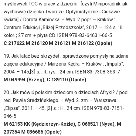
myślowych TOC w pracy z dziećmi : [czyli Miniporadnik jak
wychować dziecko Twórcze, Optymistyczne i Ciekawe
świata] / Dorota Kamińska. – Wyd. 2 popr. – Kraków :
Centrum Edukacji „Bliżej Przedszkola”, 2017. – 124 s. : il.
kolor. ; 27 cm. + płyta CD. ISBN 978-83-64631-66-5
C 217622 M 216120 M 216121 M 216122 (Opole)
19. Jak latać bez skrzydeł : sprawdzone pomysły na udane
zajęcia edukacyjne / Marzena Kędra. – Kraków : „Impuls”,
2004. – 145,[3] s. : il., rys. ; 24 cm. ISBN 83-7308-353-7
M 049994 (Brzeg), C 189110 (Opole)
20. Jak mówić polskim dzieciom o dzieciach Afryki? / pod
red. Pawła Średzińskiego. – Wyd. 2. zm. – Warszawa :
„Elipsa”, 2011. – 45, [2] s. : il. ; 24 cm. ISBN 978-83-7151-
046-5
M 62153 KK (Kędzierzyn-Koźle), C 066521 (Nysa), M
207354 M 036686 (Opole)