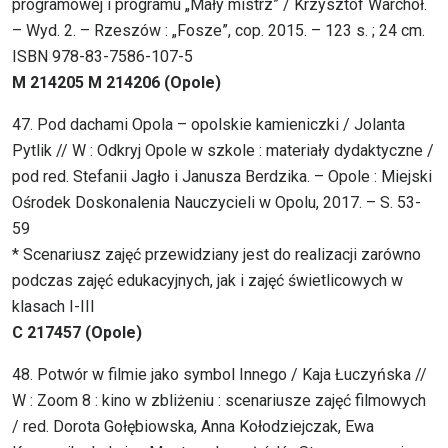
programowej i programu „Mały mistrz” / Krzysztof Warchoł.
– Wyd. 2. – Rzeszów : „Fosze”, cop. 2015. – 123 s. ; 24 cm.
ISBN 978-83-7586-107-5
M 214205 M 214206 (Opole)
47. Pod dachami Opola – opolskie kamieniczki / Jolanta
Pytlik // W : Odkryj Opole w szkole : materiały dydaktyczne /
pod red. Stefanii Jagło i Janusza Berdzika. – Opole : Miejski
Ośrodek Doskonalenia Nauczycieli w Opolu, 2017. – S. 53-
59
* Scenariusz zajęć przewidziany jest do realizacji zarówno
podczas zajęć edukacyjnych, jak i zajęć świetlicowych w
klasach I-III
C 217457 (Opole)
48. Potwór w filmie jako symbol Innego / Kaja Łuczyńska //
W : Zoom 8 : kino w zbliżeniu : scenariusze zajęć filmowych
/ red. Dorota Gołębiowska, Anna Kołodziejczak, Ewa