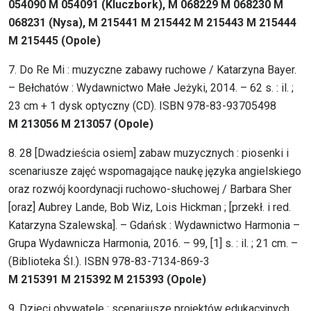
054090 M 054091 (Kluczbork), M 068229 M 068230 M
068231 (Nysa), M 215441 M 215442 M 215443 M 215444
M 215445 (Opole)
7. Do Re Mi : muzyczne zabawy ruchowe / Katarzyna Bayer.
– Bełchatów : Wydawnictwo Małe Jeżyki, 2014. – 62 s. : il. ;
23 cm + 1 dysk optyczny (CD). ISBN 978-83-93705498
M 213056 M 213057 (Opole)
8. 28 [Dwadzieścia osiem] zabaw muzycznych : piosenki i
scenariusze zajęć wspomagające naukę języka angielskiego
oraz rozwój koordynacji ruchowo-słuchowej / Barbara Sher
[oraz] Aubrey Lande, Bob Wiz, Lois Hickman ; [przekł. i red.
Katarzyna Szalewska]. – Gdańsk : Wydawnictwo Harmonia –
Grupa Wydawnicza Harmonia, 2016. – 99, [1] s. : il. ; 21 cm. –
(Biblioteka ŚI.). ISBN 978-83-7134-869-3
M 215391 M 215392 M 215393 (Opole)
9. Dzieci obywatele : scenariusze projektów edukacyjnych