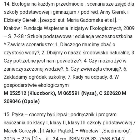
14. Ekologia na każdym przedmiocie : scenariusze zajęć dla
szkoły podstawowej i gimnazjum / pod red. Anny Gierek i
Elżbiety Gierek ; [zespół aut. Maria Gadomska et al.]. –
Kraków : Fundacja Wspierania Inicjatyw Ekologicznych, 2009.
– S. 7-28 : Szkoła podstawowa : edukacja wczesnoszkolna
* Zawiera scenariusze: 1. Dlaczego musimy dbać o
czystość wody?; 2. Dbajmy o nasze środowisko naturalne; 3.
Czy potrzebne jest nam powietrze?; 4. Czy można żyć w
zanieczyszczonej wodzie?; 5. Czy zwierzęta chorują?; 6.
Zakładamy ogródek szkolny; 7. Rady na odpady; 8. W
gospodarstwie ekologicznym
M 052512 (Kluczbork), M 065591 (Nysa), C 202620 M
209046 (Opole)
15. Etyka – chcemy być lepsi : podręcznik i program
nauczania do klasy I, klasy II, klasy III szkoły podstawowej /
Marek Gorczyk ; [il. Artur Piątek]. – Wrocław : „Siedmioróg”,
2015. – 215, [1] s. : il. ; 24 cm. ISBN 978-83-7568-614-2