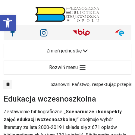
Przejdź do treści
Otwórz pasek narzędzi
Nasze media społecznościowe i inne
Facebook
Instagram
Main Navigation
Zmień jednostkę
Rozwiń menu
Szanowni Państwo, respektując przepisy prawa i
Edukacja wczesnoszkolna
Zestawienie bibliograficzne
„Scenariusze i konspekty
zajęć edukacji wczesnoszkolnej”
obejmuje wybór
literatury za lata 2000-2019 i składa się z 671 opisów