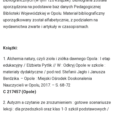
bibliograficznych (w tym 120 książek). Bibliografia została
sporządzona na podstawie baz danych Pedagogicznej
Biblioteki Wojewódzkiej w Opolu. Materiał bibliograficzny
uporządkowany został alfabetycznie, z podziałem na
wydawnictwa zwarte i artykuły w czasopismach.
Książki:
1. Alchemia natury, czyli zioła i ziółka dawnego Opola : I etap
edukacyjny / Elżbieta Pytlik // W : Odkryj Opole w szkole :
materiały dydaktyczne / pod red. Stefanii Jagło i Janusza
Berdzika. – Opole : Miejski Ośrodek Doskonalenia
Nauczycieli w Opolu, 2017. – S. 68-72
C 217457 (Opole)
2. Autyzm a czytanie ze zrozumieniem : gotowe scenariusze
lekcji : dla przedszkoli oraz klas 1-3 szkół podstawowych /