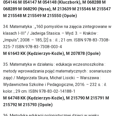
054146 M 054147 M 054148 (Kluczbork), M 068288 M
068289 M 068290 (Nysa), M 213639 M 215546 M 215547
M 215548 M 215549 M 215550 (Opole)
34. Matematyka : „160 pomysłów na zajęcia zintegrowane w
klasach I-III” / Jadwiga Stasica. – Wyd. 3. – Kraków :
„Impuls”, 2008. – 185, [2] s. : il. ; 21 cm. ISBN 978-83-7308-
325-7 ISBN 978-83-7308-003-4
M 61643 KK (Kędzierzyn-Koźle), M 207878 (Opole)
35. Matematyka w działaniu : edukacja wczesnoszkolna :
metody wprowadzania pojęć matematycznych : scenariusze
zajęć / Małgorzata Skura, Michał Lisicki. – Warszawa :
Wydawnictwa Szkolne i Pedagogiczne, 2016. – 232 s. : il.
kolor. ; 29 cm. ISBN 978-83-02-14188-1
M 64748 KK (Kędzierzyn-Koźle), M 215790 M 215791 M
215792 M 215793 (Opole)
36. Metodyka edukacji polonistycznej dzieci w wieku