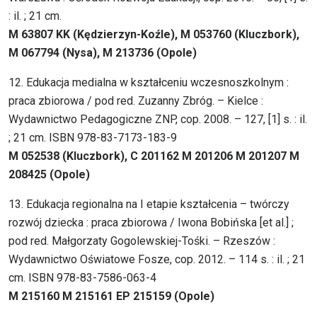
: il. ; 21 cm.
M 63807 KK (Kędzierzyn-Koźle), M 053760 (Kluczbork),
M 067794 (Nysa), M 213736 (Opole)
12. Edukacja medialna w kształceniu wczesnoszkolnym :
praca zbiorowa / pod red. Zuzanny Zbróg. – Kielce :
Wydawnictwo Pedagogiczne ZNP, cop. 2008. – 127, [1] s. : il.
; 21 cm. ISBN 978-83-7173-183-9
M 052538 (Kluczbork), C 201162 M 201206 M 201207 M
208425 (Opole)
13. Edukacja regionalna na I etapie kształcenia – twórczy
rozwój dziecka : praca zbiorowa / Iwona Bobińska [et al.] ;
pod red. Małgorzaty Gogolewskiej-Tośki. – Rzeszów :
Wydawnictwo Oświatowe Fosze, cop. 2012. – 114 s. : il. ; 21
cm. ISBN 978-83-7586-063-4
M 215160 M 215161 EP 215159 (Opole)