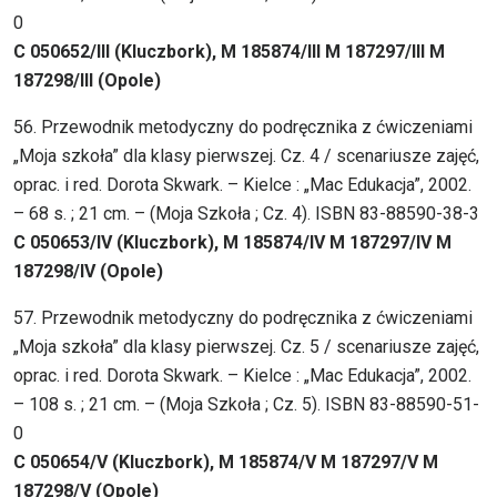
0
C 050652/III (Kluczbork), M 185874/III M 187297/III M
187298/III (Opole)
56. Przewodnik metodyczny do podręcznika z ćwiczeniami
„Moja szkoła” dla klasy pierwszej. Cz. 4 / scenariusze zajęć,
oprac. i red. Dorota Skwark. – Kielce : „Mac Edukacja”, 2002.
– 68 s. ; 21 cm. – (Moja Szkoła ; Cz. 4). ISBN 83-88590-38-3
C 050653/IV (Kluczbork), M 185874/IV M 187297/IV M
187298/IV (Opole)
57. Przewodnik metodyczny do podręcznika z ćwiczeniami
„Moja szkoła” dla klasy pierwszej. Cz. 5 / scenariusze zajęć,
oprac. i red. Dorota Skwark. – Kielce : „Mac Edukacja”, 2002.
– 108 s. ; 21 cm. – (Moja Szkoła ; Cz. 5). ISBN 83-88590-51-
0
C 050654/V (Kluczbork), M 185874/V M 187297/V M
187298/V (Opole)