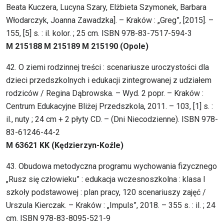
Beata Kuczera, Lucyna Szary, Elżbieta Szymonek, Barbara
Włodarczyk, Joanna Zawadzka]. – Kraków : „Greg”, [2015]. –
155, [5] s. : il. kolor. ; 25 cm. ISBN 978-83-7517-594-3
M 215188 M 215189 M 215190 (Opole)
42. O ziemi rodzinnej treści : scenariusze uroczystości dla
dzieci przedszkolnych i edukacji zintegrowanej z udziałem
rodziców / Regina Dąbrowska. – Wyd. 2 popr. – Kraków :
Centrum Edukacyjne Bliżej Przedszkola, 2011. – 103, [1] s. :
il., nuty ; 24 cm + 2 płyty CD. – (Dni Niecodzienne). ISBN 978-
83-61246-44-2
M 63621 KK (Kędzierzyn-Koźle)
43. Obudowa metodyczna programu wychowania fizycznego
„Rusz się człowieku” : edukacja wczesnoszkolna : klasa I
szkoły podstawowej : plan pracy, 120 scenariuszy zajęć /
Urszula Kierczak. – Kraków : „Impuls”, 2018. – 355 s. : il. ; 24
cm. ISBN 978-83-8095-521-9