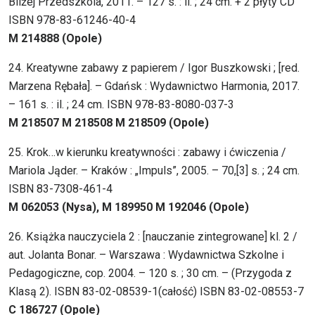
Bliżej Przedszkola, 2011. – 127 s. : il. ; 24 cm. + 2 płyty CD
ISBN 978-83-61246-40-4
M 214888 (Opole)
24. Kreatywne zabawy z papierem / Igor Buszkowski ; [red.
Marzena Rębała]. – Gdańsk : Wydawnictwo Harmonia, 2017.
– 161 s. : il. ; 24 cm. ISBN 978-83-8080-037-3
M 218507 M 218508 M 218509 (Opole)
25. Krok…w kierunku kreatywności : zabawy i ćwiczenia /
Mariola Jąder. – Kraków : „Impuls”, 2005. – 70,[3] s. ; 24 cm.
ISBN 83-7308-461-4
M 062053 (Nysa), M 189950 M 192046 (Opole)
26. Książka nauczyciela 2 : [nauczanie zintegrowane] kl. 2 /
aut. Jolanta Bonar. – Warszawa : Wydawnictwa Szkolne i
Pedagogiczne, cop. 2004. – 120 s. ; 30 cm. – (Przygoda z
Klasą 2). ISBN 83-02-08539-1(całość) ISBN 83-02-08553-7
C 186727 (Opole)