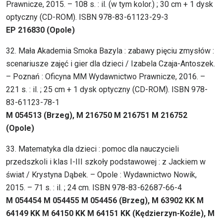
Prawnicze, 2015. – 108 s. : il. (w tym kolor.) ; 30 cm + 1 dysk
optyczny (CD-ROM). ISBN 978-83-61123-29-3
EP 216830 (Opole)
32. Mała Akademia Smoka Bazyla : zabawy pięciu zmysłów :
scenariusze zajęć i gier dla dzieci / Izabela Czaja-Antoszek.
– Poznań : Oficyna MM Wydawnictwo Prawnicze, 2016. –
221 s. : il. ; 25 cm + 1 dysk optyczny (CD-ROM). ISBN 978-
83-61123-78-1
M 054513 (Brzeg), M 216750 M 216751 M 216752
(Opole)
33. Matematyka dla dzieci : pomoc dla nauczycieli
przedszkoli i klas I-III szkoły podstawowej : z Jackiem w
świat / Krystyna Dąbek. – Opole : Wydawnictwo Nowik,
2015. – 71 s. : il. ; 24 cm. ISBN 978-83-62687-66-4
M 054454 M 054455 M 054456 (Brzeg), M 63902 KK M
64149 KK M 64150 KK M 64151 KK (Kędzierzyn-Koźle), M