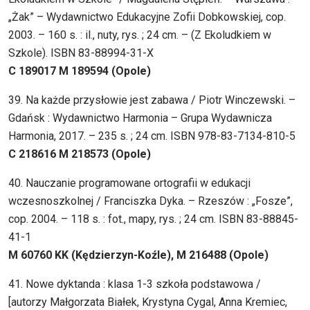
„Żak” – Wydawnictwo Edukacyjne Zofii Dobkowskiej, cop.
2003. – 160 s. : il., nuty, rys. ; 24 cm. – (Z Ekoludkiem w
Szkole). ISBN 83-88994-31-X
C 189017 M 189594 (Opole)
39. Na każde przysłowie jest zabawa / Piotr Winczewski. –
Gdańsk : Wydawnictwo Harmonia – Grupa Wydawnicza
Harmonia, 2017. – 235 s. ; 24 cm. ISBN 978-83-7134-810-5
C 218616 M 218573 (Opole)
40. Nauczanie programowane ortografii w edukacji
wczesnoszkolnej / Franciszka Dyka. – Rzeszów : „Fosze”,
cop. 2004. – 118 s. : fot., mapy, rys. ; 24 cm. ISBN 83-88845-
41-1
M 60760 KK (Kędzierzyn-Koźle), M 216488 (Opole)
41. Nowe dyktanda : klasa 1-3 szkoła podstawowa /
[autorzy Małgorzata Białek, Krystyna Cygal, Anna Kremiec,