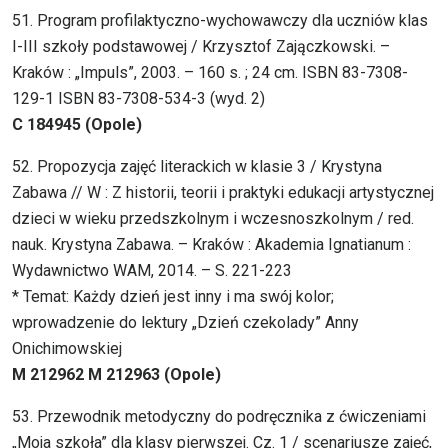
51. Program profilaktyczno-wychowawczy dla uczniów klas
I-III szkoły podstawowej / Krzysztof Zajączkowski. –
Kraków : „Impuls”, 2003. – 160 s. ; 24 cm. ISBN 83-7308-
129-1 ISBN 83-7308-534-3 (wyd. 2)
C 184945 (Opole)
52. Propozycja zajęć literackich w klasie 3 / Krystyna
Zabawa // W : Z historii, teorii i praktyki edukacji artystycznej
dzieci w wieku przedszkolnym i wczesnoszkolnym / red.
nauk. Krystyna Zabawa. – Kraków : Akademia Ignatianum :
Wydawnictwo WAM, 2014. – S. 221-223
* Temat: Każdy dzień jest inny i ma swój kolor;
wprowadzenie do lektury „Dzień czekolady” Anny
Onichimowskiej
M 212962 M 212963 (Opole)
53. Przewodnik metodyczny do podręcznika z ćwiczeniami
„Moja szkoła” dla klasy pierwszej. Cz. 1 / scenariusze zajęć,