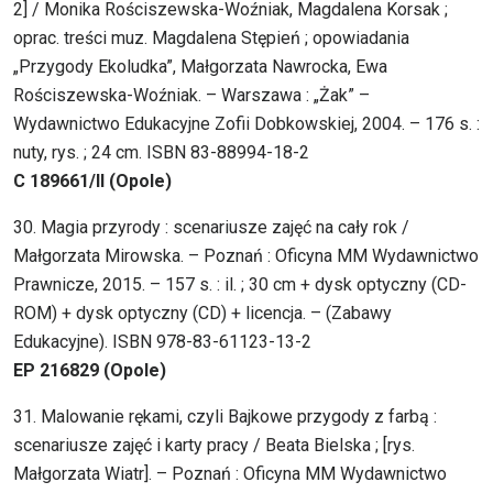
2] / Monika Rościszewska-Woźniak, Magdalena Korsak ;
oprac. treści muz. Magdalena Stępień ; opowiadania
„Przygody Ekoludka”, Małgorzata Nawrocka, Ewa
Rościszewska-Woźniak. – Warszawa : „Żak” –
Wydawnictwo Edukacyjne Zofii Dobkowskiej, 2004. – 176 s. :
nuty, rys. ; 24 cm. ISBN 83-88994-18-2
C 189661/II (Opole)
30. Magia przyrody : scenariusze zajęć na cały rok /
Małgorzata Mirowska. – Poznań : Oficyna MM Wydawnictwo
Prawnicze, 2015. – 157 s. : il. ; 30 cm + dysk optyczny (CD-
ROM) + dysk optyczny (CD) + licencja. – (Zabawy
Edukacyjne). ISBN 978-83-61123-13-2
EP 216829 (Opole)
31. Malowanie rękami, czyli Bajkowe przygody z farbą :
scenariusze zajęć i karty pracy / Beata Bielska ; [rys.
Małgorzata Wiatr]. – Poznań : Oficyna MM Wydawnictwo