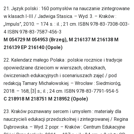
21. Język polski : 160 pomysłów na nauczanie zintegrowane
w klasach I-III / Jadwiga Stasica. – Wyd. 3. – Kraków :
„Impuls”, 2010. – 174 s. : il. ; 21 cm. ISBN 978-83-7308-003-
4 ISBN 978-83-7587-456-3
M 054729 M 054953 (Brzeg), M 216137 M 216138 M
216139 EP 216140 (Opole)
22. Kalendarz małego Polaka : polskie rocznice i tradycje
opowiedziane dzieciom w wierszach, obrazkach,
ćwiczeniach edukacyjnych i scenariuszach zajęć / pod
redakcją Tamary Michałowskiej. – Wrocław : Siedmioróg,
2018. – 168, [3] s.; il. ; 24 cm. ISBN 978-83-7791-954-5
C 218918 M 218751 M 218952 (Opole)
23. Kraków poznawany sercem i umysłem : materiały dla
nauczycieli edukacji przedszkolnej i zintegrowanej / Regina
Dąbrowska. – Wyd. 2 popr. – Kraków : Centrum Edukacyjne