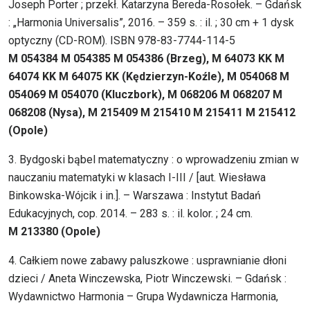
Joseph Porter ; przekł. Katarzyna Bereda-Rosołek. – Gdańsk
: „Harmonia Universalis”, 2016. – 359 s. : il. ; 30 cm + 1 dysk
optyczny (CD-ROM). ISBN 978-83-7744-114-5
M 054384 M 054385 M 054386 (Brzeg), M 64073 KK M
64074 KK M 64075 KK (Kędzierzyn-Koźle), M 054068 M
054069 M 054070 (Kluczbork), M 068206 M 068207 M
068208 (Nysa), M 215409 M 215410 M 215411 M 215412
(Opole)
3. Bydgoski bąbel matematyczny : o wprowadzeniu zmian w
nauczaniu matematyki w klasach I-III / [aut. Wiesława
Binkowska-Wójcik i in.]. – Warszawa : Instytut Badań
Edukacyjnych, cop. 2014. – 283 s. : il. kolor. ; 24 cm.
M 213380 (Opole)
4. Całkiem nowe zabawy paluszkowe : usprawnianie dłoni
dzieci / Aneta Winczewska, Piotr Winczewski. – Gdańsk :
Wydawnictwo Harmonia – Grupa Wydawnicza Harmonia,