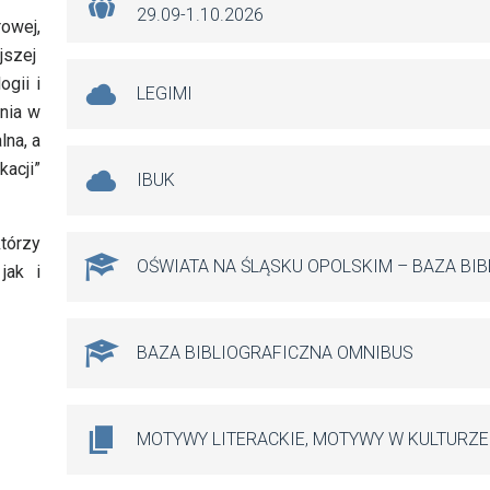
29.09-1.10.2026
rowej,
ejszej
gii i
LEGIMI
enia w
lna, a
acji”
IBUK
tórzy
OŚWIATA NA ŚLĄSKU OPOLSKIM – BAZA BI
jak i
BAZA BIBLIOGRAFICZNA OMNIBUS
MOTYWY LITERACKIE, MOTYWY W KULTURZE