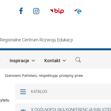
Nasze media społecznościow
Facebook
Instagram
n
Regionalne Centrum Rozwoju Edukacji
Inspiracje
Kontakt
zanowni Państwo, respektując przepisy prawa i mając na wzglę
Na skróty
KATALOG
ytetu
X OGÓLNOPOLSKA KONFERENCJA BIBLIOT