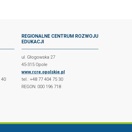
REGIONALNE CENTRUM ROZWOJU
EDUKACJI
ul. Głogowska 27
45-315 Opole
www.rcre.opolskie.pl
2 40
tel.: +48 77 404 75 30
REGON: 000 196 718