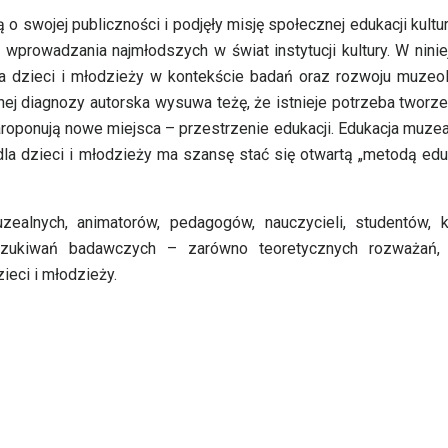
o swojej publiczności i podjęły misję społecznej edukacji kultu
 – wprowadzania najmłodszych w świat instytucji kultury. W nini
a dzieci i młodzieży w kontekście badań oraz rozwoju muzeolo
ej diagnozy autorska wysuwa teżę, że istnieje potrzeba tworz
roponują nowe miejsca – przestrzenie edukacji. Edukacja muzea
a dzieci i młodzieży ma szansę stać się otwartą „metodą eduk
alnych, animatorów, pedagogów, nauczycieli, studentów, k
szukiwań badawczych – zarówno teoretycznych rozważań, 
ieci i młodzieży.