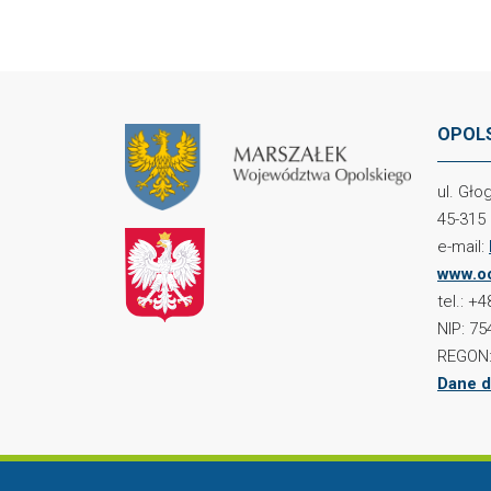
OPOLS
ul. Gł
45-315
e-mail:
www.oc
tel.: +
NIP: 75
REGON:
Dane d