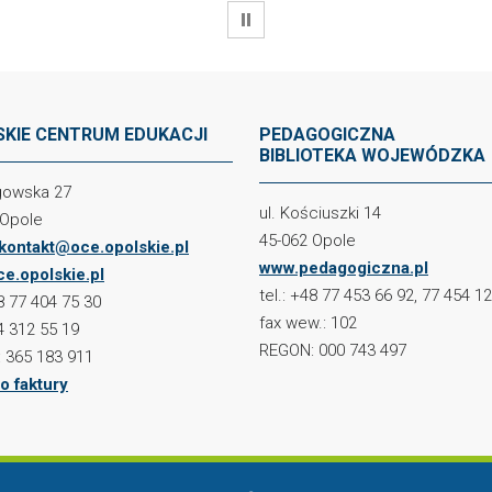
WSTRZYMAJ
KIE CENTRUM EDUKACJI
PEDAGOGICZNA
BIBLIOTEKA WOJEWÓDZKA
ogowska 27
ul. Kościuszki 14
 Opole
45-062 Opole
kontakt@oce.opolskie.pl
www.pedagogiczna.pl
e.opolskie.pl
tel.: +48 77 453 66 92, 77 454 1
48 77 404 75 30
fax wew.: 102
4 312 55 19
REGON: 000 743 497
 365 183 911
o faktury