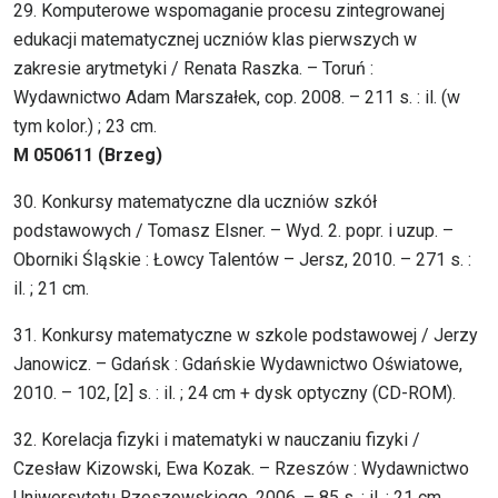
29. Komputerowe wspomaganie procesu zintegrowanej
edukacji matematycznej uczniów klas pierwszych w
zakresie arytmetyki / Renata Raszka. – Toruń :
Wydawnictwo Adam Marszałek, cop. 2008. – 211 s. : il. (w
tym kolor.) ; 23 cm.
M 050611 (Brzeg)
30. Konkursy matematyczne dla uczniów szkół
podstawowych / Tomasz Elsner. – Wyd. 2. popr. i uzup. –
Oborniki Śląskie : Łowcy Talentów – Jersz, 2010. – 271 s. :
il. ; 21 cm.
31. Konkursy matematyczne w szkole podstawowej / Jerzy
Janowicz. – Gdańsk : Gdańskie Wydawnictwo Oświatowe,
2010. – 102, [2] s. : il. ; 24 cm + dysk optyczny (CD-ROM).
32. Korelacja fizyki i matematyki w nauczaniu fizyki /
Czesław Kizowski, Ewa Kozak. – Rzeszów : Wydawnictwo
Uniwersytetu Rzeszowskiego, 2006. – 85 s. : il. ; 21 cm.