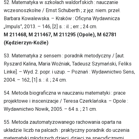
52. Matematyka w szkołach waldorfskich : nauczanie
wczesnoszkolne / Ernst Schuberth ; z jęz. niem. przeł.
Barbara Kowalewska. – Kraków : Oficyna Wydawnicza
„Impuls”, 2013. – 146, [2] s. : il. ; err. ; 24 cm.
M 211468, M 211467, M 211295 (Opole), M 62781
(Kędzierzyn-Koźle)
53. Matematyka z sensem : poradnik metodyczny / [aut.
Ryszard Kalina, Maria Woźniak, Tadeusz Szymański, Feliks
Linke]. – Wyd. 2. popr. i uzup. – Poznań : Wydawnictwo Sens,
2004. – 162, [1] s. : il. ; 24 cm.
54. Metoda biograficzna w nauczaniu matematyki : prace
projektowe i inscenizacje / Teresa Czerklańska. – Opole :
Wydawnictwo Nowik, 2005. – 64 s. ; 21 cm.
55. Metoda zautomatyzowanego rachowania oparta na
układzie liczb na palcach : praktyczny poradnik do uczenia
matematyki młodszych dzieci, dzieci ze specyficznymi