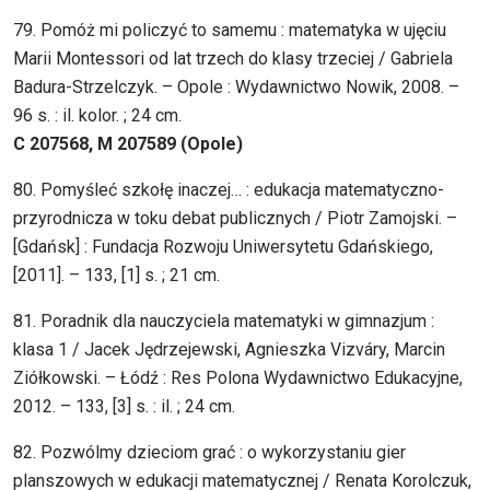
79. Pomóż mi policzyć to samemu : matematyka w ujęciu
Marii Montessori od lat trzech do klasy trzeciej / Gabriela
Badura-Strzelczyk. – Opole : Wydawnictwo Nowik, 2008. –
96 s. : il. kolor. ; 24 cm.
C 207568, M 207589 (Opole)
80. Pomyśleć szkołę inaczej… : edukacja matematyczno-
przyrodnicza w toku debat publicznych / Piotr Zamojski. –
[Gdańsk] : Fundacja Rozwoju Uniwersytetu Gdańskiego,
[2011]. – 133, [1] s. ; 21 cm.
81. Poradnik dla nauczyciela matematyki w gimnazjum :
klasa 1 / Jacek Jędrzejewski, Agnieszka Vizváry, Marcin
Ziółkowski. – Łódź : Res Polona Wydawnictwo Edukacyjne,
2012. – 133, [3] s. : il. ; 24 cm.
82. Pozwólmy dzieciom grać : o wykorzystaniu gier
planszowych w edukacji matematycznej / Renata Korolczuk,