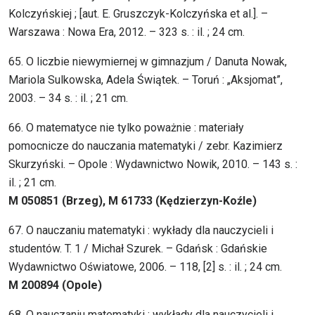
Kolczyńskiej ; [aut. E. Gruszczyk-Kolczyńska et al.]. –
Warszawa : Nowa Era, 2012. – 323 s. : il. ; 24 cm.
65. O liczbie niewymiernej w gimnazjum / Danuta Nowak,
Mariola Sulkowska, Adela Świątek. – Toruń : „Aksjomat”,
2003. – 34 s. : il. ; 21 cm.
66. O matematyce nie tylko poważnie : materiały
pomocnicze do nauczania matematyki / zebr. Kazimierz
Skurzyński. – Opole : Wydawnictwo Nowik, 2010. – 143 s. :
il. ; 21 cm.
M 050851 (Brzeg), M 61733 (Kędzierzyn-Koźle)
67. O nauczaniu matematyki : wykłady dla nauczycieli i
studentów. T. 1 / Michał Szurek. – Gdańsk : Gdańskie
Wydawnictwo Oświatowe, 2006. – 118, [2] s. : il. ; 24 cm.
M 200894 (Opole)
68. O nauczaniu matematyki : wykłady dla nauczycieli i