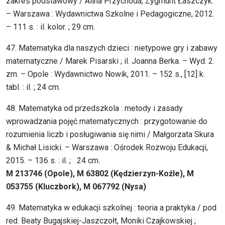
zakres podstawowy / Alina Przychoda, Zygmunt Łaszczyk.
– Warszawa : Wydawnictwa Szkolne i Pedagogiczne, 2012.
– 111 s. : il. kolor. ; 29 cm.
47. Matematyka dla naszych dzieci : nietypowe gry i zabawy
matematyczne / Marek Pisarski ; il. Joanna Berka. – Wyd. 2.
zm. – Opole : Wydawnictwo Nowik, 2011. – 152 s., [12] k.
tabl. : il. ; 24 cm.
48. Matematyka od przedszkola : metody i zasady
wprowadzania pojęć matematycznych : przygotowanie do
rozumienia liczb i posługiwania się nimi / Małgorzata Skura
& Michał Lisicki. – Warszawa : Ośrodek Rozwoju Edukacji,
2015. – 136 s. : il. ; 24 cm.
M 213746 (Opole), M 63802 (Kędzierzyn-Koźle), M
053755 (Kluczbork), M 067792 (Nysa)
49. Matematyka w edukacji szkolnej : teoria a praktyka / pod
red. Beaty Bugajskiej-Jaszczołt, Moniki Czajkowskiej ;