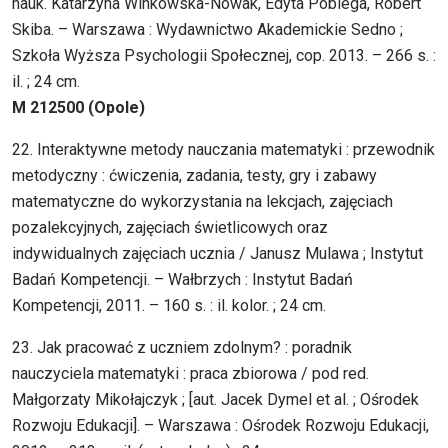
nauk. Katarzyna Winkowska-Nowak, Edyta Pobiega, Robert
Skiba. – Warszawa : Wydawnictwo Akademickie Sedno ;
Szkoła Wyższa Psychologii Społecznej, cop. 2013. – 266 s. :
il. ; 24 cm.
M 212500 (Opole)
22. Interaktywne metody nauczania matematyki : przewodnik
metodyczny : ćwiczenia, zadania, testy, gry i zabawy
matematyczne do wykorzystania na lekcjach, zajęciach
pozalekcyjnych, zajęciach świetlicowych oraz
indywidualnych zajęciach ucznia / Janusz Mulawa ; Instytut
Badań Kompetencji. – Wałbrzych : Instytut Badań
Kompetencji, 2011. – 160 s. : il. kolor. ; 24 cm.
23. Jak pracować z uczniem zdolnym? : poradnik
nauczyciela matematyki : praca zbiorowa / pod red.
Małgorzaty Mikołajczyk ; [aut. Jacek Dymel et al. ; Ośrodek
Rozwoju Edukacji]. – Warszawa : Ośrodek Rozwoju Edukacji,