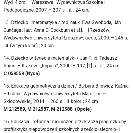
Wyd. 4 zm. – Warszawa : Wydawnictwa Szkolne i
Pedagogiczne, 2007. – 207 s. : il. ; 24 cm.
13. Dziecko i matematyka / red. nauk. Ewa Swoboda, Ján
Gunčaga ; [aut. Anne D. Cockburn et al.]. – [Rzeszów] :
Wydawnictwo Uniwersytetu Rzeszowskiego, 2009. – 246 s.
: il. (w tym kolor.) ; 23 cm.
14. Dziecko w świecie matematyki / Jan Filip, Tadeusz
Rams. – Kraków : „Impuls”, 2000. – 197, [1] s. : il. ; 24 cm.
C 059559 (Nysa)
15. Edukacja geometryczna dzieci / Barbara Bilewicz-Kuźnia.
– Lublin : Wydawnictwo Uniwersytetu Marii Curie-
Skłodowskiej, 2014. – 260 s. : il. kolor. ; 24 cm.
M 212589, M 212587, M 212588 (Opole)
16. Edukacja i reforma : mój uczeń przekracza próg szkolny :
profilaktyka niepowodzeń szkolnych sześcio-siedmio- i