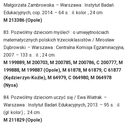
Małgorzata Zambrowska. – Warszawa : Instytut Badań
Edukacyjnych, cop. 2014. – 64 s. : il. kolor. ; 24 cm.
M 213386 (Opole)
83. Pozwólmy dzieciom myśleć! : o umiejętnościach
matematycznych polskich trzecioklasistów / Mirosław
Dąbrowski. – Warszawa : Centralna Komisja Egzaminacyjna,
2007. – 133 s. : il. ; 24 cm.
M 199889, M 200703, M 200785, M 200786, C 200777, M
199888, M 199887 (Opole), M 61878, M 61879, C 61877
(Kędzierzyn-Koźle), M 64979, C 064980, M 064978
(Nysa)
84. Pozwólmy dzieciom uczyć się / Ewa Wiatrak. –
Warszawa : Instytut Badań Edukacyjnych, 2013. – 95 s. : il.
(gł. kolor.) ; 24 cm.
M 211829 (Opole)