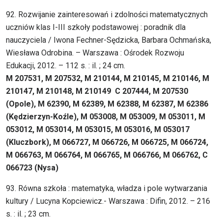
92. Rozwijanie zainteresowań i zdolności matematycznych
uczniów klas I-III szkoły podstawowej : poradnik dla
nauczyciela / Iwona Fechner-Sędzicka, Barbara Ochmańska,
Wiesława Odrobina. – Warszawa : Ośrodek Rozwoju
Edukacji, 2012. – 112 s. : il. ; 24 cm.
M 207531, M 207532, M 210144, M 210145, M 210146, M
210147, M 210148, M 210149 C 207444, M 207530
(Opole), M 62390, M 62389, M 62388, M 62387, M 62386
(Kędzierzyn-Koźle), M 053008, M 053009, M 053011, M
053012, M 053014, M 053015, M 053016, M 053017
(Kluczbork), M 066727, M 066726, M 066725, M 066724,
M 066763, M 066764, M 066765, M 066766, M 066762, C
066723 (Nysa)
93. Równa szkoła : matematyka, władza i pole wytwarzania
kultury / Lucyna Kopciewicz.- Warszawa : Difin, 2012. – 216
s. : il. ; 23 cm.