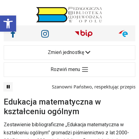
Przejdź do treści
Otwórz pasek narzędzi
Nasze media społecznościowe i inne
Facebook
Instagram
Main Navigation
Zmień jednostkę
Rozwiń menu
Szanowni Państwo, respektując przepisy prawa i
Edukacja matematyczna w
kształceniu ogólnym
Zestawienie bibliograficzne „Edukacja matematyczna w
kształceniu ogólnym” gromadzi piśmiennictwo z lat 2000-