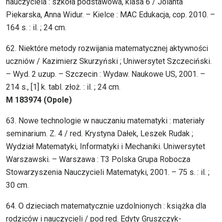
nauczyciela : szkoła podstawowa, klasa 6 / Jolanta
Piekarska, Anna Widur. – Kielce : MAC Edukacja, cop. 2010. –
164 s. : il. ; 24 cm.
62. Niektóre metody rozwijania matematycznej aktywności
uczniów / Kazimierz Skurzyński ; Uniwersytet Szczeciński.
– Wyd. 2 uzup. – Szczecin : Wydaw. Naukowe US, 2001. –
214 s., [1] k. tabl. złoż. : il. ; 24 cm.
M 183974 (Opole)
63. Nowe technologie w nauczaniu matematyki : materiały
seminarium. Z. 4 / red. Krystyna Dałek, Leszek Rudak ;
Wydział Matematyki, Informatyki i Mechaniki. Uniwersytet
Warszawski. – Warszawa : T3 Polska Grupa Robocza
Stowarzyszenia Nauczycieli Matematyki, 2001. – 75 s. : il. ;
30 cm.
64. O dzieciach matematycznie uzdolnionych : książka dla
rodziców i nauczycieli / pod red. Edyty Gruszczyk-