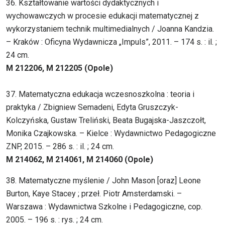
36. Kształtowanie wartości dydaktycznych i
wychowawczych w procesie edukacji matematycznej z
wykorzystaniem technik multimedialnych / Joanna Kandzia.
– Kraków : Oficyna Wydawnicza „Impuls”, 2011. – 174 s. : il. ;
24 cm.
M 212206, M 212205 (Opole)
37. Matematyczna edukacja wczesnoszkolna : teoria i
praktyka / Zbigniew Semadeni, Edyta Gruszczyk-
Kolczyńska, Gustaw Treliński, Beata Bugajska-Jaszczołt,
Monika Czajkowska. – Kielce : Wydawnictwo Pedagogiczne
ZNP, 2015. – 286 s. : il. ; 24 cm.
M 214062, M 214061, M 214060 (Opole)
38. Matematyczne myślenie / John Mason [oraz] Leone
Burton, Kaye Stacey ; przeł. Piotr Amsterdamski. –
Warszawa : Wydawnictwa Szkolne i Pedagogiczne, cop.
2005. – 196 s. : rys. ; 24 cm.