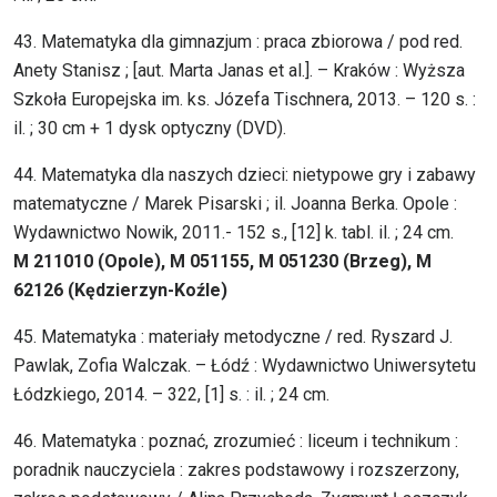
43. Matematyka dla gimnazjum : praca zbiorowa / pod red.
Anety Stanisz ; [aut. Marta Janas et al.]. – Kraków : Wyższa
Szkoła Europejska im. ks. Józefa Tischnera, 2013. – 120 s. :
il. ; 30 cm + 1 dysk optyczny (DVD).
44. Matematyka dla naszych dzieci: nietypowe gry i zabawy
matematyczne / Marek Pisarski ; il. Joanna Berka. Opole :
Wydawnictwo Nowik, 2011.- 152 s., [12] k. tabl. il. ; 24 cm.
M 211010 (Opole), M 051155, M 051230 (Brzeg), M
62126 (Kędzierzyn-Koźle)
45. Matematyka : materiały metodyczne / red. Ryszard J.
Pawlak, Zofia Walczak. – Łódź : Wydawnictwo Uniwersytetu
Łódzkiego, 2014. – 322, [1] s. : il. ; 24 cm.
46. Matematyka : poznać, zrozumieć : liceum i technikum :
poradnik nauczyciela : zakres podstawowy i rozszerzony,