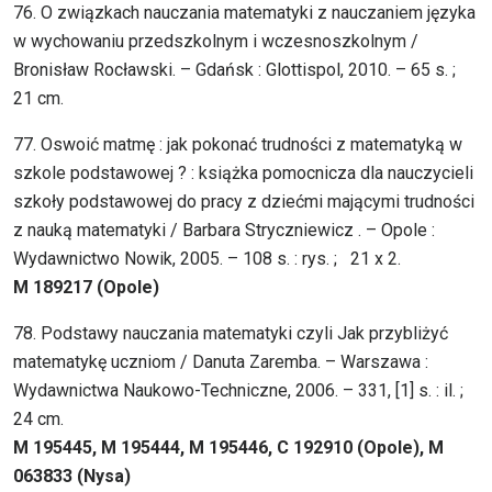
76. O związkach nauczania matematyki z nauczaniem języka
w wychowaniu przedszkolnym i wczesnoszkolnym /
Bronisław Rocławski. – Gdańsk : Glottispol, 2010. – 65 s. ;
21 cm.
77. Oswoić matmę : jak pokonać trudności z matematyką w
szkole podstawowej ? : książka pomocnicza dla nauczycieli
szkoły podstawowej do pracy z dziećmi mającymi trudności
z nauką matematyki / Barbara Stryczniewicz . – Opole :
Wydawnictwo Nowik, 2005. – 108 s. : rys. ; 21 x 2.
M 189217 (Opole)
78. Podstawy nauczania matematyki czyli Jak przybliżyć
matematykę uczniom / Danuta Zaremba. – Warszawa :
Wydawnictwa Naukowo-Techniczne, 2006. – 331, [1] s. : il. ;
24 cm.
M 195445, M 195444, M 195446, C 192910 (Opole), M
063833 (Nysa)