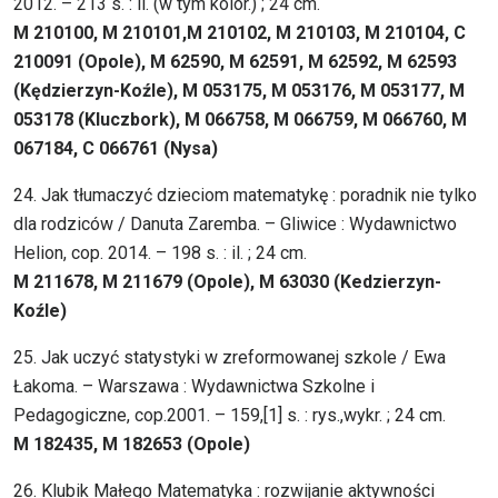
2012. – 213 s. : il. (w tym kolor.) ; 24 cm.
M 210100, M 210101,M 210102, M 210103, M 210104, C
210091 (Opole), M 62590, M 62591, M 62592, M 62593
(Kędzierzyn-Koźle), M 053175, M 053176, M 053177,
M
053178 (Kluczbork), M 066758, M 066759, M 066760, M
067184, C 066761 (Nysa)
24. Jak tłumaczyć dzieciom matematykę : poradnik nie tylko
dla rodziców / Danuta Zaremba. – Gliwice : Wydawnictwo
Helion, cop. 2014. – 198 s. : il. ; 24 cm.
M 211678, M 211679 (Opole), M 63030 (Kedzierzyn-
Koźle)
25. Jak uczyć statystyki w zreformowanej szkole / Ewa
Łakoma. – Warszawa : Wydawnictwa Szkolne i
Pedagogiczne, cop.2001. – 159,[1] s. : rys.,wykr. ; 24 cm.
M 182435, M 182653 (Opole)
26. Klubik Małego Matematyka : rozwijanie aktywności