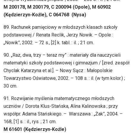
M 200178, M 200179, C 200094 (Opole), M 60902
(Kędzierzyn-Koźle), C 064768 (Nysa)
89. Rachunek pamięciowy w młodszych klasach szkoły
podstawowej / Renata Reclik, Jerzy Nowik. – Opole :
„Nowik”, 2002. – 72 s., [2] k. tabl. : il. ; 21 cm.
90. „Raz, dwa, trzy – teraz my” : materiały dla nauczycieli
matematyki szkoły podstawowej i gimnazjum / [zred. zespół
Chyclak Katarzyna et al.]. – Nowy Sącz : Małopolskie
Towarzystwo Oświatowe, 2002. – 108 s. : il. (w tym kolor.) ;
30 cm.
91. Rozwijanie myślenia matematycznego młodszych
uczniów / Dorota Klus-Stańska, Alina Kalinowska ; przy
współpr. Adama Stańskiego. – Warszawa : „Żak”, 2004. –
168, [1] s. : il., rys. ; 21 cm.
M 61601 (Kędzierzyn-Koźle)