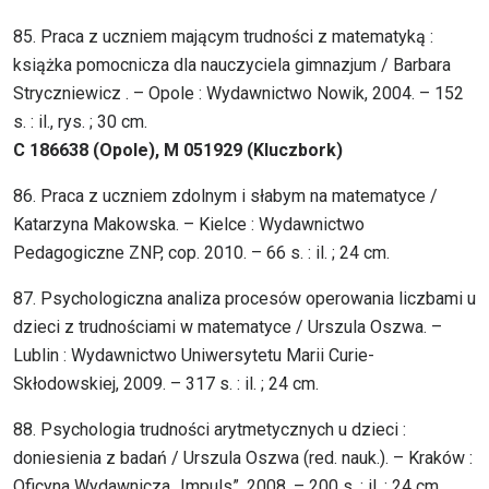
85. Praca z uczniem mającym trudności z matematyką :
książka pomocnicza dla nauczyciela gimnazjum / Barbara
Stryczniewicz . – Opole : Wydawnictwo Nowik, 2004. – 152
s. : il., rys. ; 30 cm.
C 186638 (Opole), M 051929 (Kluczbork)
86. Praca z uczniem zdolnym i słabym na matematyce /
Katarzyna Makowska. – Kielce : Wydawnictwo
Pedagogiczne ZNP, cop. 2010. – 66 s. : il. ; 24 cm.
87. Psychologiczna analiza procesów operowania liczbami u
dzieci z trudnościami w matematyce / Urszula Oszwa. –
Lublin : Wydawnictwo Uniwersytetu Marii Curie-
Skłodowskiej, 2009. – 317 s. : il. ; 24 cm.
88. Psychologia trudności arytmetycznych u dzieci :
doniesienia z badań / Urszula Oszwa (red. nauk.). – Kraków :
Oficyna Wydawnicza „Impuls”, 2008. – 200 s. : il. ; 24 cm.