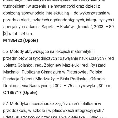
trudnościami w uczeniu się matematyki oraz dzieci z
obniżoną sprawnością intelektualną – do wykorzystania w
przedszkolach, szkołach ogólnodostępnych, integracyjnych i
specjalnych / Janina Sapeta. – Kraków : „Impuls”, 2003. – 89,
[3] s. : il. ; 24 cm.
M 186422 (Opole)
56. Metody aktywizujące na lekcjach matematyki i
przedmiotów przyrodniczych : oswajanie nauk ścisłych / red.
Jolanta Golanko ; red., Zbigniew Maziejuk ; red., Ryszard
Machnio ; Publiczne Gimnazjum w Platerowie ; Polska
Fundacja Dzieci i Młodzieży. – Biała Podlaska : Ośrodek
Doskonalenia Nauczycieli, 2002. – 76 s. : rys.,wykr. ; 30 cm.
C 186717 (Opole)
57. Metodyka i scenariusze zajęć z sześciolatkami w
przedszkolu, w szkole i w placówkach integracyjnych /
Edyta Gruszczyk-Kolczyńska, Ewa Zielińska. – Wyd. 6. –