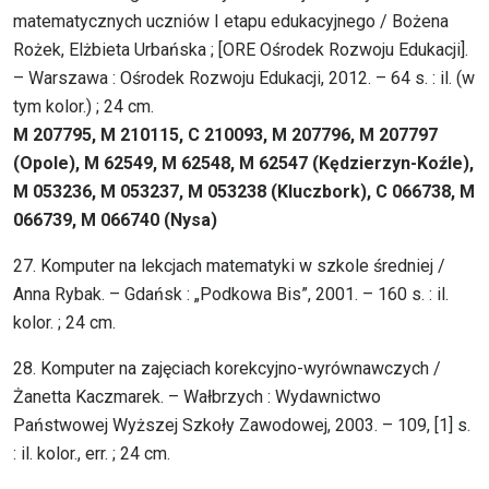
matematycznych uczniów I etapu edukacyjnego / Bożena
Rożek, Elżbieta Urbańska ; [ORE Ośrodek Rozwoju Edukacji].
– Warszawa : Ośrodek Rozwoju Edukacji, 2012. – 64 s. : il. (w
tym kolor.) ; 24 cm.
M 207795, M 210115, C 210093, M 207796, M 207797
(Opole), M 62549, M 62548,
M 62547 (Kędzierzyn-Koźle),
M 053236, M 053237, M 053238 (Kluczbork), C 066738, M
066739, M 066740 (Nysa)
27. Komputer na lekcjach matematyki w szkole średniej /
Anna Rybak. – Gdańsk : „Podkowa Bis”, 2001. – 160 s. : il.
kolor. ; 24 cm.
28. Komputer na zajęciach korekcyjno-wyrównawczych /
Żanetta Kaczmarek. – Wałbrzych : Wydawnictwo
Państwowej Wyższej Szkoły Zawodowej, 2003. – 109, [1] s.
: il. kolor., err. ; 24 cm.