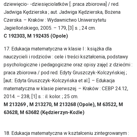
dziewięcio- -dziesięciolatków [: praca zbiorowa] / red.
Jadwiga Kędzierska ; aut. Jadwiga Kędzierska, Bożena
Czerska. – Kraków : Wydawnictwo Uniwersytetu
Jagiellońskiego, 2005. – 179, [3] s. ; 24 cm.
C 192303, M 192435 (Opole)
17. Edukacja matematyczna w klasie I : książka dla
nauczycieli i rodziców : cele i treści kształcenia, podstawy
psychologiczne i pedagogiczne oraz opisy zajęć z dziećmi :
praca zbiorowa / pod red. Edyty Gruszczyk-Kolczyńskiej ;
[aut.: Edyta Gruszczyk-Kolczyńska et al.]. – Edukacja
matematyczna w klasie pierwszej. – Kraków : CEBP 24.12,
2014. – 238, [1] s. : il. kolor. ; 25 cm.
M 213269 , M 213270, M 213268 (Opole), M 63522, M
63628, M 63682 (Kędzierzyn-Koźle)
18. Edukacja matematyczna w kształceniu zintegrowanym :