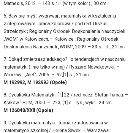
Mathesis, 2012. – 143 s. : il. (w tym kolor.) ; 30 cm.
6. Baw się, myśl, wygrywaj : matematyka w kształceniu
zintegrowanym : praca zbiorowa / pod red. Urszuli
Strzelczyk ; Regionalny Ośrodek Doskonalenia Nauczycieli
„WOM” w Katowicach. – Katowice : Regionalny Ośrodek
Doskonalenia Nauczycieli „WOM”, 2009. – 33 s. : il. ; 21 cm.
7. Dokąd zmierzasz edukacjo? : o tendencjach w nauczaniu
matematyki (i nie tylko w niej) / Ryszard Nowakowski. –
Wrocław : „Alef”, 2005. – 92,[1] s. ; 21 cm.
M 192992, M 192993 (Opole)
8. Dydaktyka Matematyki. [T.] 22 / red. nacz. Stefan Turnau. –
Kraków : PTM, 2000. – 223, [1] s. : rys., wykr. ; 24 cm.
M 126848/XXII (Opole)
9. Dydaktyka matematyki : teoria i zastosowania w
matematyce szkolnej / Helena Siwek. – Warszawa :