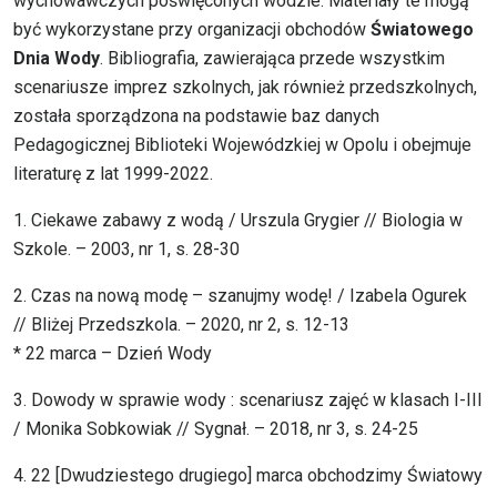
wychowawczych poświęconych wodzie. Materiały te mogą
być wykorzystane przy organizacji obchodów
Światowego
Dnia Wody
. Bibliografia, zawierająca przede wszystkim
scenariusze imprez szkolnych, jak również przedszkolnych,
została sporządzona na podstawie baz danych
Pedagogicznej Biblioteki Wojewódzkiej w Opolu i obejmuje
literaturę z lat 1999-2022.
1. Ciekawe zabawy z wodą / Urszula Grygier // Biologia w
Szkole. – 2003, nr 1, s. 28-30
2. Czas na nową modę – szanujmy wodę! / Izabela Ogurek
// Bliżej Przedszkola. – 2020, nr 2, s. 12-13
* 22 marca – Dzień Wody
3. Dowody w sprawie wody : scenariusz zajęć w klasach I-III
/ Monika Sobkowiak // Sygnał. – 2018, nr 3, s. 24-25
4. 22 [Dwudziestego drugiego] marca obchodzimy Światowy