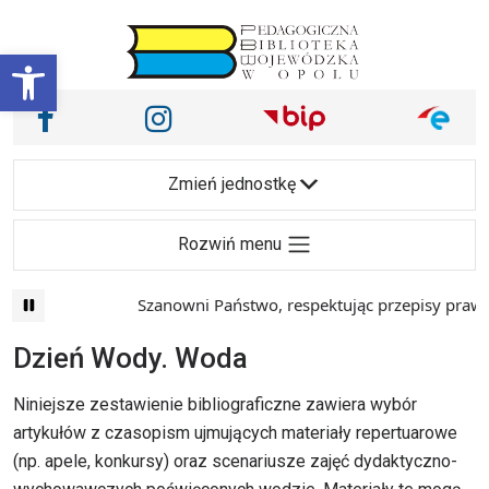
Przejdź do treści
Otwórz pasek narzędzi
Nasze media społecznościowe i inne
Facebook
Instagram
Main Navigation
Zmień jednostkę
Rozwiń menu
Szanowni Państwo, respektując przepisy prawa i m
Dzień Wody. Woda
Niniejsze zestawienie bibliograficzne zawiera wybór
artykułów z czasopism ujmujących materiały repertuarowe
(np. apele, konkursy) oraz scenariusze zajęć dydaktyczno-