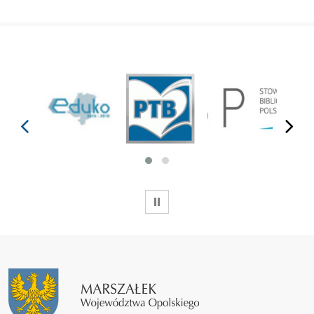
prev
next
WSTRZYMAJ