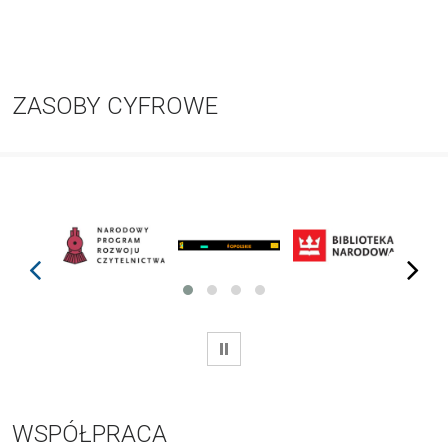
ZASOBY CYFROWE
prev
next
WSTRZYMAJ
WSPÓŁPRACA