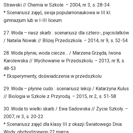
Strawski // Chemia w Szkole. – 2004, nr 3, s. 28-34
* Scenariusz zajęć, sesja popularnonaukowa w III kl.
gimnazjum lub w I-III liceum
27. Woda – nasz skarb : scenariusz dla cztero-, pięciolatków
/ Natalia Nowak // Bliżej Przedszkola. – 2014, nr 9, s. 52-54
28. Woda płynie, woda ciecze… / Marzena Grzęda, Iwona
Karolewska // Wychowanie w Przedszkolu. – 2013, nr 8, s.
48-53
* Eksperymenty, doświadczenia w przedszkolu
29. Woda – płynne cudo : scenariusz lekcji / Katarzyna Kulus
// Biologia w Szkole z Przyrodą. – 2015, nr 2, s. 51-58
30. Woda to wielki skarb / Ewa Sadowska // Życie Szkoły. –
2007, nr 3, s. 20-22
* Scenariusz zajęć dla klasy III z okazji Światowego Dnia
Wody, obchodzonego 22 marca