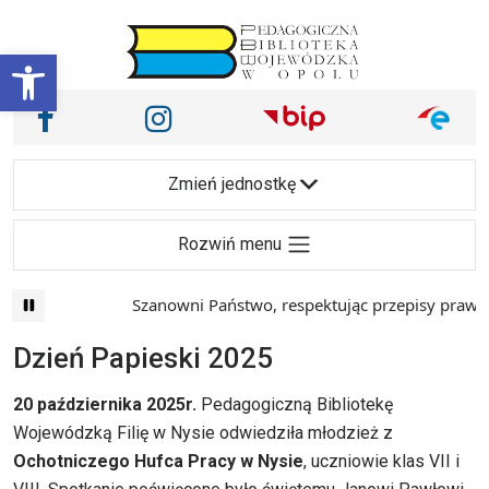
Przejdź do treści
Otwórz pasek narzędzi
Nasze media społecznościowe i inne
Facebook
Instagram
Main Navigation
Zmień jednostkę
Rozwiń menu
Szanowni Państwo, respektując przepisy prawa i 
Dzień Papieski 2025
20 października 2025r.
Pedagogiczną Bibliotekę
Wojewódzką Filię w Nysie odwiedziła młodzież z
Ochotniczego Hufca Pracy w Nysie
, uczniowie klas VII i