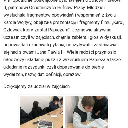
VIII. Spotkanie poświęcone było świętemu Janowi Pawłowi
II, patronowi Ochotniczych Hufców Pracy. Młodzież
wysłuchała fragmentów opowiadań i wspomnień z życia
Karola Wojtyły, obejrzała prezentację i fragmenty filmu „Karol,
Człowiek który został Papieżem”. Uczniowie aktywnie
uczestniczyli w zajęciach, chętnie zabierali głos w dyskusji,
odpowiadali i zadawali pytania, odczytywali i zastanawiali
się nad słowami Jana Pawła II. Wiele radości przyniosło
młodzieży układanie puzzli z wizerunkiem Papieża a także
układanie rozsypanki czyli dopasowanie do siebie
wydarzeń, nazw, dat, definicji, obrazów.
Dziękujemy za udział w zajęciach.