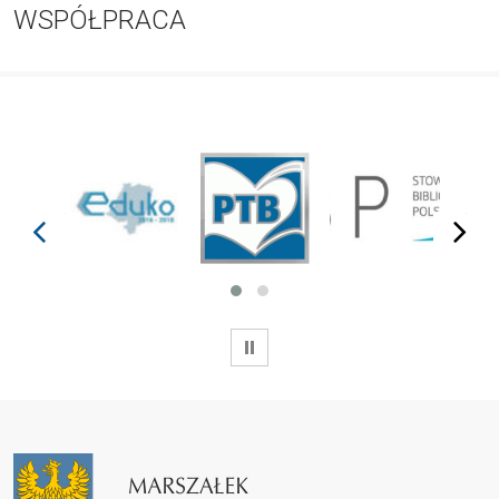
WSPÓŁPRACA
prev
next
WSTRZYMAJ