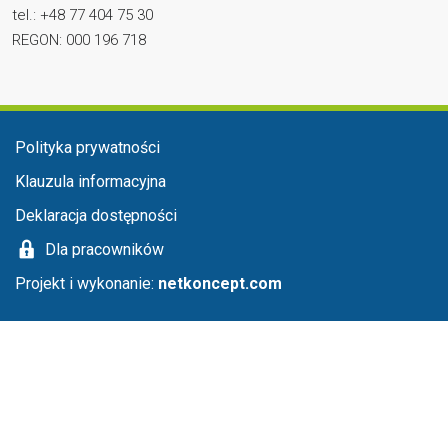
tel.: +48 77 404 75 30
REGON: 000 196 718
Menu stopka
Polityka prywatności
Klauzula informacyjna
Deklaracja dostępności
Dla pracowników
Projekt i wykonanie:
netkoncept.com