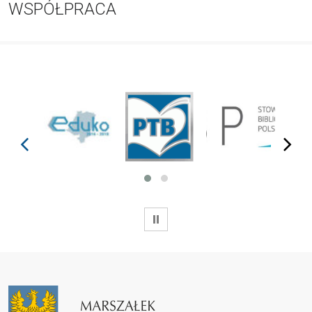
WSPÓŁPRACA
prev
next
WSTRZYMAJ