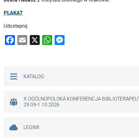
PLAKAT
Udostepnij:
F
E
X
W
M
a
m
h
es
ce
ail
at
se
b
s
n
Na skróty
KATALOG
o
A
g
o
p
er
k
p
X OGÓLNOPOLSKA KONFERENCJA BIBLIOTERAPE
29.09-1.10.2026
LEGIMI