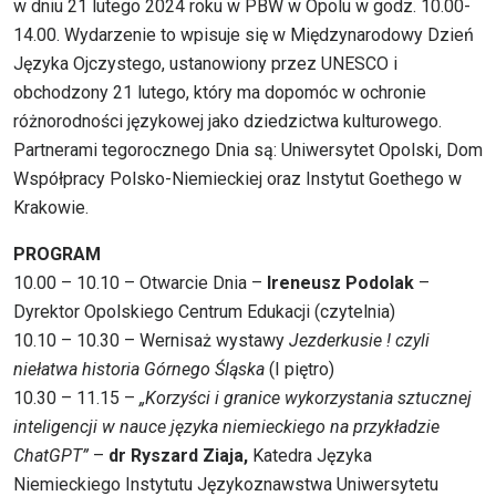
w dniu 21 lutego 2024 roku w PBW w Opolu w godz. 10.00-
14.00. Wydarzenie to wpisuje się w Międzynarodowy Dzień
Języka Ojczystego, ustanowiony przez UNESCO i
obchodzony 21 lutego, który ma dopomóc w ochronie
różnorodności językowej jako dziedzictwa kulturowego.
Partnerami tegorocznego Dnia są: Uniwersytet Opolski, Dom
Współpracy Polsko-Niemieckiej oraz Instytut Goethego w
Krakowie.
PROGRAM
10.00 – 10.10 – Otwarcie Dnia –
Ireneusz Podolak
–
Dyrektor Opolskiego Centrum Edukacji (czytelnia)
10.10 – 10.30 – Wernisaż wystawy
Jezderkusie ! czyli
niełatwa historia Górnego Śląska
(I piętro)
10.30 – 11.15 –
„Korzyści i granice wykorzystania sztucznej
inteligencji w nauce języka niemieckiego na przykładzie
ChatGPT”
–
dr Ryszard Ziaja,
Katedra Języka
Niemieckiego Instytutu Językoznawstwa Uniwersytetu