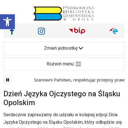
Przejdź do treści
Otwórz pasek narzędzi
Nasze media społecznościowe i inne
Facebook
Instagram
Main Navigation
Zmień jednostkę
Rozwiń menu
Szanowni Państwo, respektując przepisy prawa i 
Dzień Języka Ojczystego na Śląsku
Opolskim
Serdecznie zapraszamy do udziału w kolejnej edycji Dnia
Języka Ojczystego na Śląsku Opolskim, który odbędzie się