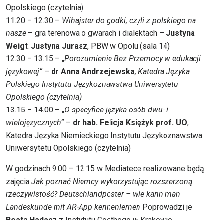
Opolskiego (czytelnia)
11.20 – 12.30 –
Wihajster do godki, czyli z polskiego na
nasze
– gra terenowa o gwarach i dialektach –
Justyna
Weigt
,
Justyna Jurasz
, PBW w Opolu (sala 14)
12.30 – 13.15 – „
Porozumienie Bez Przemocy w edukacji
językowej”
–
dr Anna Andrzejewska
, Katedra Języka
Polskiego Instytutu Językoznawstwa Uniwersytetu
Opolskiego (czytelnia)
13.15 – 14.00 – „
O specyfice języka osób dwu- i
wielojęzycznych”
–
dr hab. Felicja Księżyk prof. UO
,
Katedra Języka Niemieckiego Instytutu Językoznawstwa
Uniwersytetu Opolskiego (czytelnia)
W godzinach 9.00 – 12.15 w Mediatece realizowane będą
zajęcia
Jak poznać Niemcy wykorzystując rozszerzoną
rzeczywistość?
Deutschlandposter – wie kann man
Landeskunde mit AR-App kennenlernen
Poprowadzi je
Beata Hadasz
z Instytutu Goethego w Krakowie.