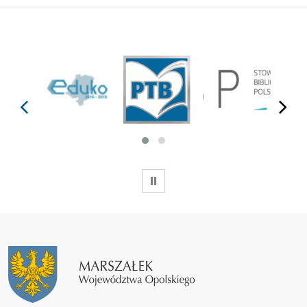
prev
next
WSTRZYMAJ