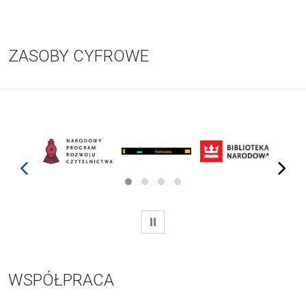
ZASOBY CYFROWE
prev
next
WSTRZYMAJ
WSPÓŁPRACA