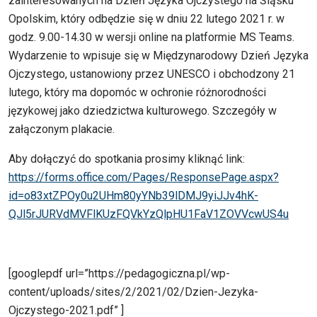
zainteresowanych na Dzień Języka Ojczystego na Śląsku
Opolskim, który odbędzie się w dniu 22 lutego 2021 r. w
godz. 9.00-14.30 w wersji online na platformie MS Teams.
Wydarzenie to wpisuje się w Międzynarodowy Dzień Języka
Ojczystego, ustanowiony przez UNESCO i obchodzony 21
lutego, który ma dopomóc w ochronie różnorodności
językowej jako dziedzictwa kulturowego. Szczegóły w
załączonym plakacie.
Aby dołączyć do spotkania prosimy kliknąć link:
https://forms.office.com/Pages/ResponsePage.aspx?
id=o83xtZPOy0u2UHm80yYNb39lDMJ9yiJJv4hK-
QJl5rJURVdMVFlKUzFQVkYzQlpHU1FaV1ZOVVcwUS4u
[googlepdf url=”https://pedagogiczna.pl/wp-
content/uploads/sites/2/2021/02/Dzien-Jezyka-
Ojczystego-2021.pdf” ]