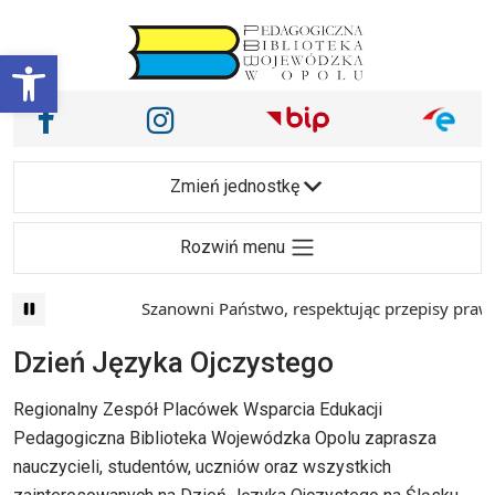
Przejdź do treści
Otwórz pasek narzędzi
Nasze media społecznościowe i inne
Facebook
Instagram
Main Navigation
Zmień jednostkę
Rozwiń menu
Szanowni Państwo, respektując przepisy prawa 
Dzień Języka Ojczystego
Regionalny Zespół Placówek Wsparcia Edukacji
Pedagogiczna Biblioteka Wojewódzka Opolu zaprasza
nauczycieli, studentów, uczniów oraz wszystkich