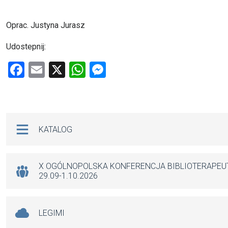
Oprac. Justyna Jurasz
Udostepnij:
F
E
X
W
M
a
m
h
es
ce
ail
at
se
b
s
n
Na skróty
KATALOG
o
A
g
o
p
er
k
p
X OGÓLNOPOLSKA KONFERENCJA BIBLIOTERAPE
29.09-1.10.2026
LEGIMI