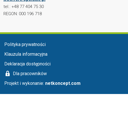
tel.: +48 77 404 75 30
REGON: 000 196 718
Menu stopka
Polityka prywatności
Klauzula informacyjna
Deklaracja dostępności
Dla pracowników
Projekt i wykonanie:
netkoncept.com