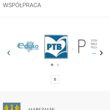
WSPÓŁPRACA
prev
next
WSTRZYMAJ