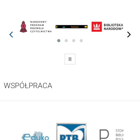
prev
next
WSTRZYMAJ
WSPÓŁPRACA