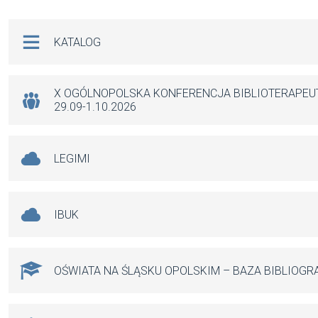
ce
ail
at
se
b
s
n
Na skróty
KATALOG
o
A
g
o
p
er
k
p
X OGÓLNOPOLSKA KONFERENCJA BIBLIOTERAPE
29.09-1.10.2026
LEGIMI
IBUK
OŚWIATA NA ŚLĄSKU OPOLSKIM – BAZA BIBLIOGR