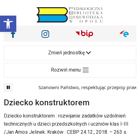
Przejdź do treści
Otwórz pasek narzędzi
Nasze media społecznościowe i inne
Facebook
Instagram
Main Navigation
Zmień jednostkę
Rozwiń menu
Szanowni Państwo, respektując przepisy prawa i
Dziecko konstruktorem
Dziecko konstruktorem : rozwijanie zadatków uzdolnień
technicznych u dzieci przedszkolnych i uczniów klas I-III
/Jan Amos Jelinek. Kraków : CEBP 24.12., 2018. – 263 s.