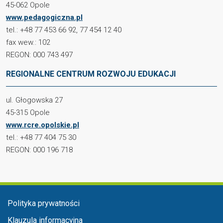
45-062 Opole
www.pedagogiczna.pl
tel.: +48 77 453 66 92, 77 454 12 40
fax wew.: 102
REGON: 000 743 497
REGIONALNE CENTRUM ROZWOJU EDUKACJI
ul. Głogowska 27
45-315 Opole
www.rcre.opolskie.pl
tel.: +48 77 404 75 30
REGON: 000 196 718
Menu stopka
Polityka prywatności
Klauzula informacyjna