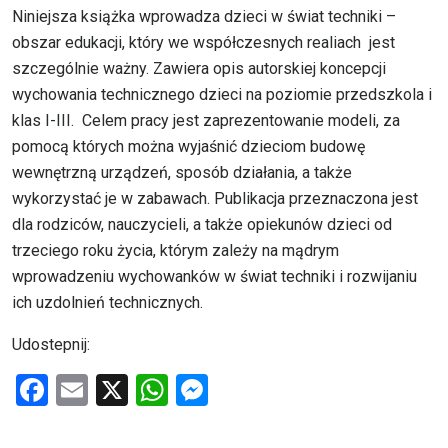
Niniejsza książka wprowadza dzieci w świat techniki –
obszar edukacji, który we współczesnych realiach jest
szczególnie ważny. Zawiera opis autorskiej koncepcji
wychowania technicznego dzieci na poziomie przedszkola i
klas I-III. Celem pracy jest zaprezentowanie modeli, za
pomocą których można wyjaśnić dzieciom budowę
wewnętrzną urządzeń, sposób działania, a także
wykorzystać je w zabawach. Publikacja przeznaczona jest
dla rodziców, nauczycieli, a także opiekunów dzieci od
trzeciego roku życia, którym zależy na mądrym
wprowadzeniu wychowanków w świat techniki i rozwijaniu
ich uzdolnień technicznych.
Udostepnij:
F
E
X
W
M
a
m
h
es