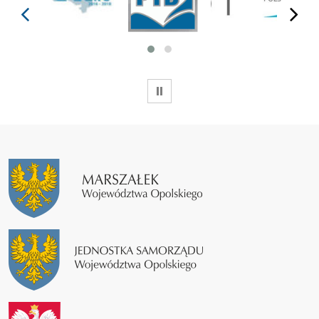
prev
next
WSTRZYMAJ