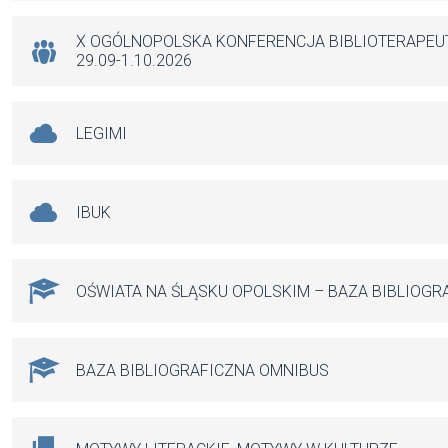
o
p
er
k
p
X OGÓLNOPOLSKA KONFERENCJA BIBLIOTERAPE
29.09-1.10.2026
LEGIMI
IBUK
OŚWIATA NA ŚLĄSKU OPOLSKIM – BAZA BIBLIOGR
BAZA BIBLIOGRAFICZNA OMNIBUS