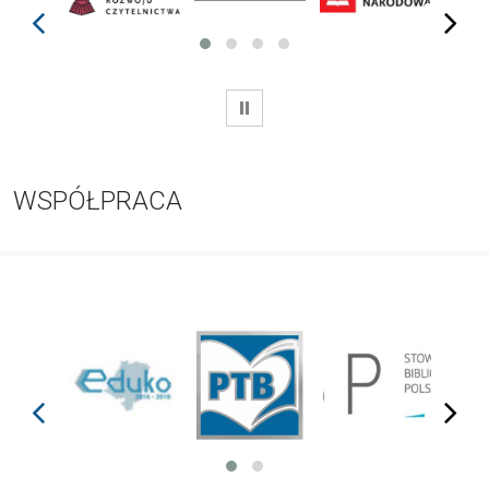
prev
next
WSTRZYMAJ
WSPÓŁPRACA
prev
next