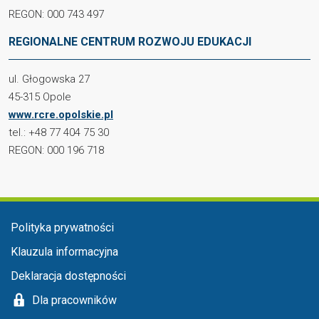
REGON: 000 743 497
REGIONALNE CENTRUM ROZWOJU EDUKACJI
ul. Głogowska 27
45-315 Opole
www.rcre.opolskie.pl
tel.: +48 77 404 75 30
REGON: 000 196 718
Menu stopka
Polityka prywatności
Klauzula informacyjna
Deklaracja dostępności
Dla pracowników