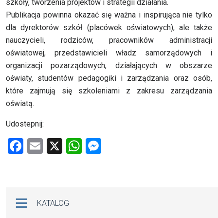
szkoły, tworzenia projektów i strategii działania.
Publikacja powinna okazać się ważna i inspirująca nie tylko
dla dyrektorów szkół (placówek oświatowych), ale także
nauczycieli, rodziców, pracowników administracji
oświatowej, przedstawicieli władz samorządowych i
organizacji pozarządowych, działających w obszarze
oświaty, studentów pedagogiki i zarządzania oraz osób,
które zajmują się szkoleniami z zakresu zarządzania
oświatą.
Udostepnij:
F
E
X
W
M
a
m
h
es
ce
ail
at
se
b
s
n
Na skróty
KATALOG
o
A
g