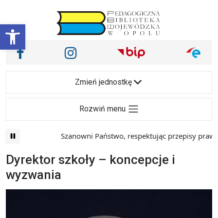
Przejdź do treści
Otwórz pasek narzędzi
Nasze media społecznościowe i inne
Facebook
Instagram
Main Navigation
Zmień jednostkę
Rozwiń menu
Szanowni Państwo, respektując przepisy prawa i
Dyrektor szkoły – koncepcje i
wyzwania