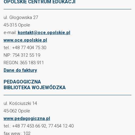
OPOLSKIE CENTRUM EDUKACJI
ul. Głogowska 27
45-315 Opole
e-mail:
kontakt@oce.opolskie.pl
www.oce.opolskie.pl
tel.: +48 77 404 75 30
NIP: 754 312 55 19
REGON: 365 183 911
Dane do faktury
PEDAGOGICZNA
BIBLIOTEKA WOJEWÓDZKA
ul. Kościuszki 14
45-062 Opole
www.pedagogiczna.pl
tel.: +48 77 453 66 92, 77 454 12 40
fax wew.: 102