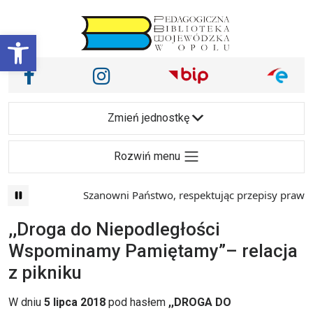
Przejdź do treści
Otwórz pasek narzędzi
Nasze media społecznościowe i inne
Facebook
Instagram
Main Navigation
Zmień jednostkę
Rozwiń menu
Szanowni Państwo, respektując przepisy prawa i ma
,,Droga do Niepodległości
Wspominamy Pamiętamy”– relacja
z pikniku
W dniu
5 lipca 2018
pod hasłem
,,DROGA DO