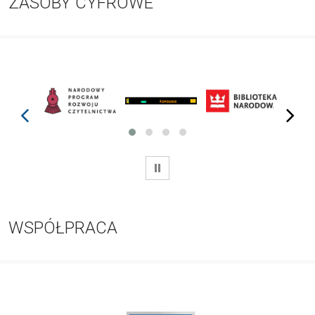
ZASOBY CYFROWE
prev
next
WSTRZYMAJ
WSPÓŁPRACA