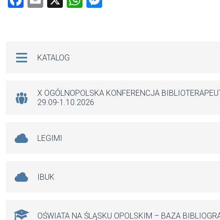
F
E
X
W
M
a
m
h
es
ce
ail
at
se
b
s
n
Na skróty
KATALOG
o
A
g
o
p
er
k
p
X OGÓLNOPOLSKA KONFERENCJA BIBLIOTERAPE
29.09-1.10.2026
LEGIMI
IBUK
OŚWIATA NA ŚLĄSKU OPOLSKIM – BAZA BIBLIOGR