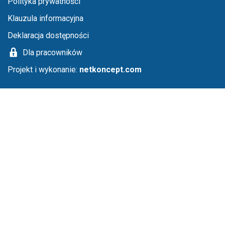
Menu stopka
Polityka prywatności
Klauzula informacyjna
Deklaracja dostępności
Dla pracowników
Projekt i wykonanie:
netkoncept.com