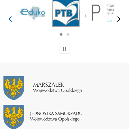
prev
next
WSTRZYMAJ