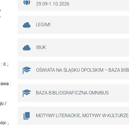
29.09-1.10.2026
h
w
LEGIMI
IBUK
il. ;
OŚWIATA NA ŚLĄSKU OPOLSKIM – BAZA BI
zawa :
BAZA BIBLIOGRAFICZNA OMNIBUS
ju /
MOTYWY LITERACKIE, MOTYWY W KULTURZE
or. ;