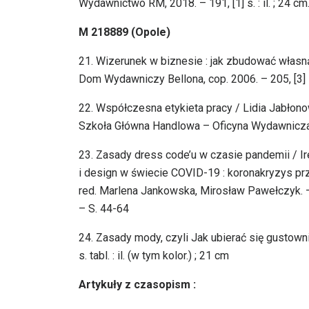
Wydawnictwo RM, 2018. – 191, [1] s. : il. ; 24 cm
M 218889 (Opole)
21. Wizerunek w biznesie : jak zbudować własn
Dom Wydawniczy Bellona, cop. 2006. – 205, [3] s. 
22. Współczesna etykieta pracy / Lidia Jabłono
Szkoła Główna Handlowa – Oficyna Wydawnicza, 20
23. Zasady dress code’u w czasie pandemii / 
i design w świecie COVID-19 : koronakryzys przy
red. Marlena Jankowska, Mirosław Pawełczyk. – 
– S. 44-64
24. Zasady mody, czyli Jak ubierać się gustowni
s. tabl. : il. (w tym kolor.) ; 21 cm
Artykuły z czasopism :