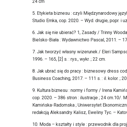
24 cm
5. Etykieta biznesu : czyli Międzynarodowy ję
Studio Emka, cop. 2020. – Wyd. drugie, popr. i uzup
6. Jak się nie ubierać? 1, Zasady / Trinny Wooda
Bielsko-Biała : Wydawnictwo Pascal, 2011. – 176 s
7. Jak tworzyć własny wizerunek / Eleri Sampson
1996. – 165, [2] s. : rys., wykr. ; 22 cm.
8. Jak ubrać się do pracy : biznesowy dress cod
Business Coaching, 2017. – 111 s. : il. kolor. ; 2
9. Kultura biznesu : normy i formy / Irena Kami
cop. 2020. – 386 stron : ilustracje ; 24 cm.10/.
Kamińska-Radomska ; Uniwersytet Ekonomiczny 
redakcją Aleksandry Kalisz, Eweliny Tyc. – Kat
10. Moda – kształty i style : przewodnik dla pro