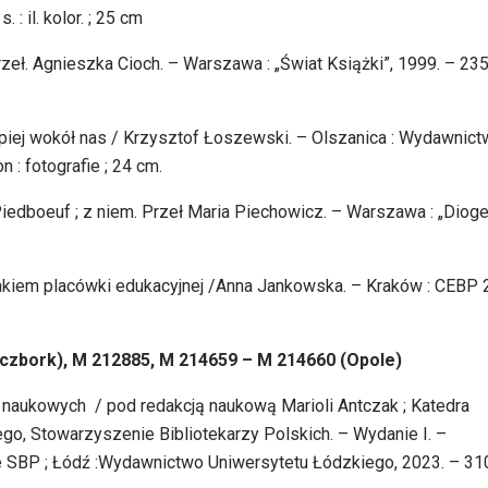
 il. kolor. ; 25 cm
rzeł. Agnieszka Cioch. – Warszawa : „Świat Książki”, 1999. – 235,
epiej wokół nas / Krzysztof Łoszewski. – Olszanica : Wydawnic
 : fotografie ; 24 cm.
. Piedboeuf ; z niem. Przeł Maria Piechowicz. – Warszawa : „Diog
nkiem placówki edukacyjnej /Anna Jankowska. – Kraków : CEBP 
uczbork), M 212885, M 214659 – M 214660 (Opole)
 naukowych / pod redakcją naukową Marioli Antczak ; Katedra
iego, Stowarzyszenie Bibliotekarzy Polskich. – Wydanie I. –
BP ; Łódź :Wydawnictwo Uniwersytetu Łódzkiego, 2023. – 310,