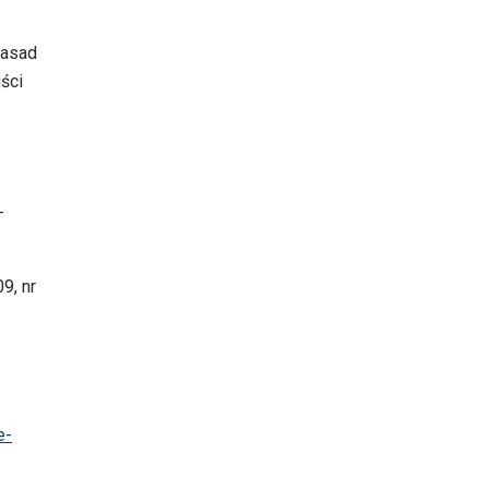
zasad
iści
-
9, nr
e-