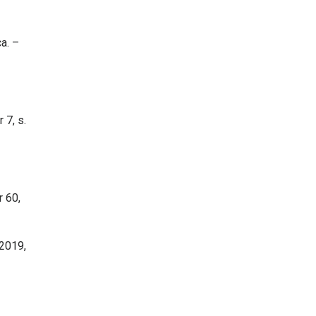
a. –
 7, s.
r 60,
 2019,