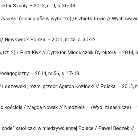
ktor Szkoły. – 2013, nr 9, s. 36-38
yciela : (bibliografia w wyborze) /Elżbieta Trojan // Wychowawc
// Newsweek Polska. – 2021, nr 43, s. 30-32
 Cz. 2) / Piotr Kłyk // Dyrektor. Miesięcznik Dyrektora. – 2014, nr
 Pedagogiczny. – 2014, nr 56, s. 17-18
f Łoszewski ; rozm. przepr. Agaton Koziński // Polska. – 2013, n
 do kościoła / Magda Nowak // Niedziela. – (Wyd. zasadnicze). –
ss code” katoliczki w międzywojennej Polsce / Paweł Beczek //