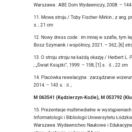
Warszawa : ABE Dom Wydawniczy, 2008. – 144 s. :
11. Mowa stroju / Toby Fischer-Mirkin ; z ang. p
s. ; 21 cm
12. Nowy dress code : im mniej w szafie, tym l
Bosz Szymanik i wspólnicy, 2021. – 362, [6] stron
13. O stroju stroju na każdą okazję / Herbert L
; „Świat Książki”, 1999. – 158, [1] s. : il. ; 22 cm
14. Placówka rewelacyjna : zarządzanie wizeru
2014. – 143 s. : il. ;
M 063541 (Kędzierzyn-Koźle), M 053792 (Kl
15. Prezentacje multimedialne w wystąpieniach
Informatologii i Bibliologii Uniwersytetu Łódzk
Warszawa :Wydawnictwo Naukowe i Edukacyjne S