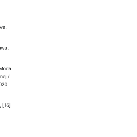
wa :
awa :
 Moda
nej /
020.
 [16]