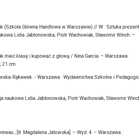
k (Szkoła Główna Handlowa w Warszawie) // W : Sztuka prezenta
a naukowa Lidia Jabłonowska, Piotr Wachowiak, Sławomir Winch. –
 Jak mieć klasę i kupować z głową / Nina Garcia. – Warszawa :
 ; 21 cm
łkowska-Rękawek .- Warszawa : Wydawnictwa Szkolne i Pedagogi
akcja naukowa Lidia Jabłonowska, Piotr Wachowiak, Sławomir Winc
nneau ; [tł. Magdalena Jatowska]. – Wyd. 4. – Warszawa :