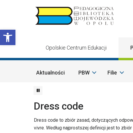
Przejdź do treści
Otwórz pasek narzędzi
Opolskie Centrum Edukacji
P
Aktualności
PBW
Filie
Dress code
Dress code to zbiór zasad, dotyczących odpowi
vivre. Według najprostszej definicji jest to zb