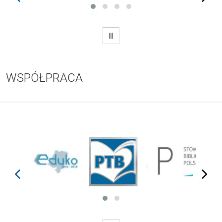
WSTRZYMAJ
WSPÓŁPRACA
prev
next