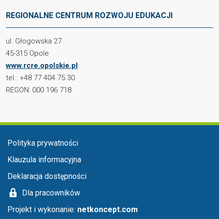
REGIONALNE CENTRUM ROZWOJU EDUKACJI
ul. Głogowska 27
45-315 Opole
www.rcre.opolskie.pl
tel.: +48 77 404 75 30
REGON: 000 196 718
Menu stopka
Polityka prywatności
Klauzula informacyjna
Deklaracja dostępności
Dla pracowników
Projekt i wykonanie:
netkoncept.com