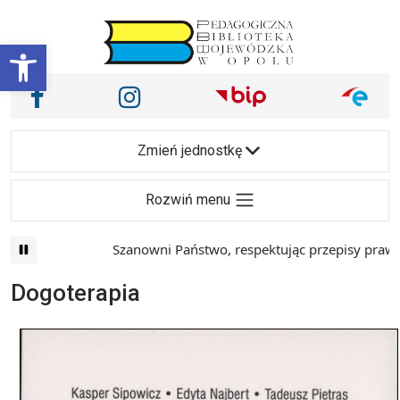
Przejdź do treści
Otwórz pasek narzędzi
Nasze media społecznościowe i inne
Facebook
Instagram
Main Navigation
Zmień jednostkę
Rozwiń menu
Szanowni Państwo, respektując przepisy prawa i 
Dogoterapia