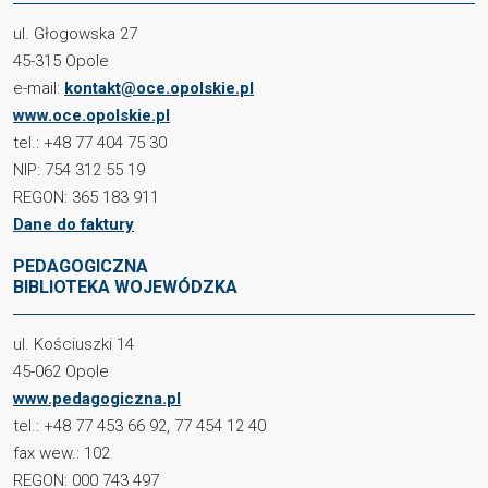
ul. Głogowska 27
45-315 Opole
e-mail:
kontakt@oce.opolskie.pl
www.oce.opolskie.pl
tel.: +48 77 404 75 30
NIP: 754 312 55 19
REGON: 365 183 911
Dane do faktury
PEDAGOGICZNA
BIBLIOTEKA WOJEWÓDZKA
ul. Kościuszki 14
45-062 Opole
www.pedagogiczna.pl
tel.: +48 77 453 66 92, 77 454 12 40
fax wew.: 102
REGON: 000 743 497