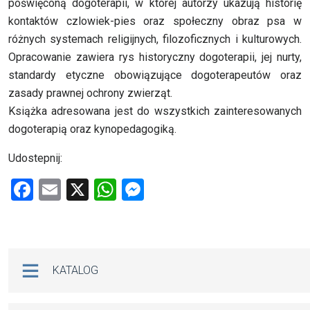
poświęconą dogoterapii, w której autorzy ukazują historię
kontaktów czlowiek-pies oraz społeczny obraz psa w
różnych systemach religijnych, filozoficznych i kulturowych.
Opracowanie zawiera rys historyczny dogoterapii, jej nurty,
standardy etyczne obowiązujące dogoterapeutów oraz
zasady prawnej ochrony zwierząt.
Książka adresowana jest do wszystkich zainteresowanych
dogoterapią oraz kynopedagogiką.
Udostepnij:
F
E
X
W
M
a
m
h
es
ce
ail
at
se
b
s
n
Na skróty
KATALOG
o
A
g
o
p
er