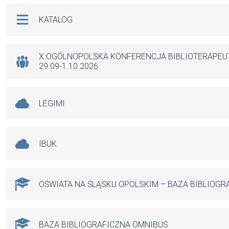
b
s
n
Na skróty
KATALOG
o
A
g
o
p
er
k
p
X OGÓLNOPOLSKA KONFERENCJA BIBLIOTERAPE
29.09-1.10.2026
LEGIMI
IBUK
OŚWIATA NA ŚLĄSKU OPOLSKIM – BAZA BIBLIOGR
BAZA BIBLIOGRAFICZNA OMNIBUS