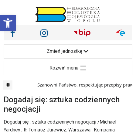
Przejdź do treści
Otwórz pasek narzędzi
Nasze media społecznościowe i inne
Facebook
Instagram
Main Navigation
Zmień jednostkę
Rozwiń menu
Szanowni Państwo, respektując przepisy prawa i
Dogadaj się: sztuka codziennych
negocjacji
Dogadaj się : sztuka codziennych negocjacji /Michael
Yardney ; tł. Tomasz Jurewicz. Warszawa : Kompania