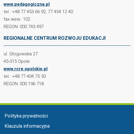
www.pedagogiczna.pl
tel.: +48 77 453 66 92, 77 454 12 40
fax wew.: 102
REGON: 000 743 497
REGIONALNE CENTRUM ROZWOJU EDUKACJI
ul. Głogowska 27
45-315 Opole
www.rcre.opolskie.pl
tel.: +48 77 404 75 30
REGON: 000 196 718
Menu stopka
Polityka prywatności
Klauzula informacyjna