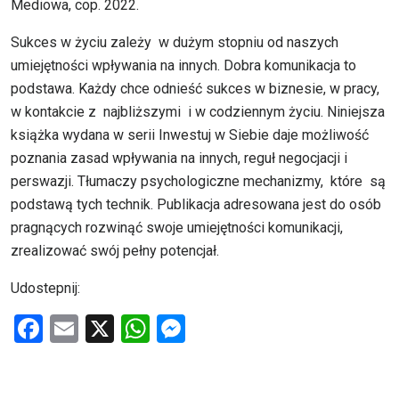
Mediowa, cop. 2022.
Sukces w życiu zależy w dużym stopniu od naszych
umiejętności wpływania na innych. Dobra komunikacja to
podstawa. Każdy chce odnieść sukces w biznesie, w pracy,
w kontakcie z najbliższymi i w codziennym życiu. Niniejsza
książka wydana w serii Inwestuj w Siebie daje możliwość
poznania zasad wpływania na innych, reguł negocjacji i
perswazji. Tłumaczy psychologiczne mechanizmy, które są
podstawą tych technik. Publikacja adresowana jest do osób
pragnących rozwinąć swoje umiejętności komunikacji,
zrealizować swój pełny potencjał.
Udostepnij:
F
E
X
W
M
a
m
h
es
ce
ail
at
se