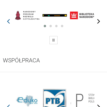
prev
next
WSTRZYMAJ
WSPÓŁPRACA
prev
next