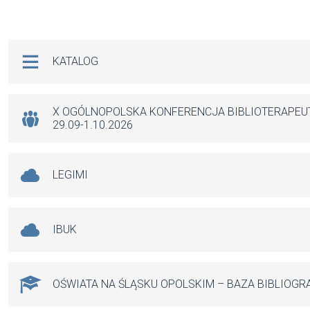
a
m
h
es
ce
ail
at
se
b
s
n
Na skróty
KATALOG
o
A
g
o
p
er
k
p
X OGÓLNOPOLSKA KONFERENCJA BIBLIOTERAPE
29.09-1.10.2026
LEGIMI
IBUK
OŚWIATA NA ŚLĄSKU OPOLSKIM – BAZA BIBLIOGR