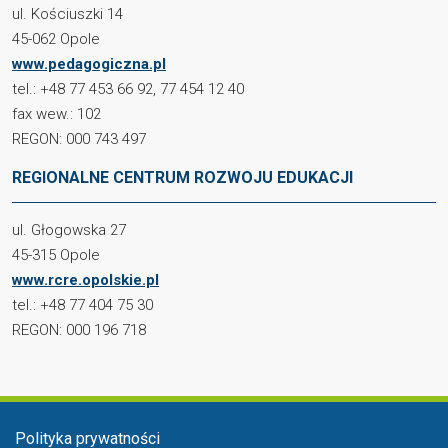
ul. Kościuszki 14
45-062 Opole
www.pedagogiczna.pl
tel.: +48 77 453 66 92, 77 454 12 40
fax wew.: 102
REGON: 000 743 497
REGIONALNE CENTRUM ROZWOJU EDUKACJI
ul. Głogowska 27
45-315 Opole
www.rcre.opolskie.pl
tel.: +48 77 404 75 30
REGON: 000 196 718
Menu stopka
Polityka prywatności