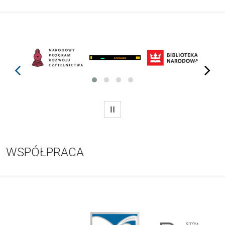
prev
next
WSTRZYMAJ
WSPÓŁPRACA