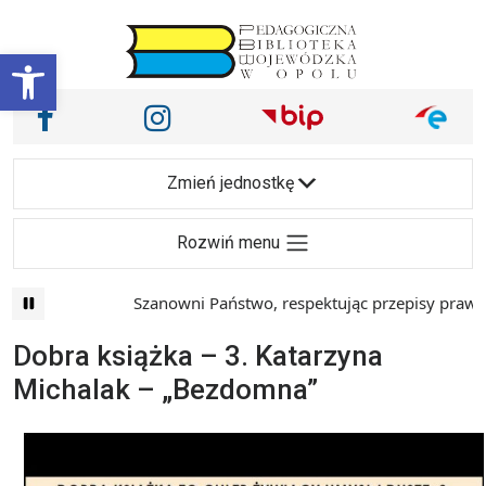
Przejdź do treści
Otwórz pasek narzędzi
Nasze media społecznościowe i inne
Facebook
Instagram
Main Navigation
Zmień jednostkę
Rozwiń menu
Szanowni Państwo, respektując przepisy prawa i m
Dobra książka – 3. Katarzyna
Michalak – „Bezdomna”