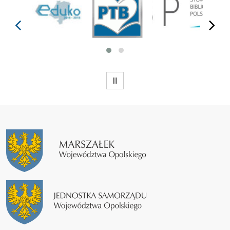
prev
next
WSTRZYMAJ