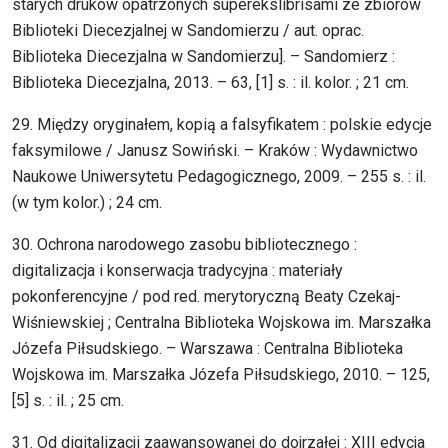
starych druków opatrzonych superekslibrisami ze zbiorów
Biblioteki Diecezjalnej w Sandomierzu / aut. oprac.
Biblioteka Diecezjalna w Sandomierzu]. – Sandomierz :
Biblioteka Diecezjalna, 2013. – 63, [1] s. : il. kolor. ; 21 cm.
29. Między oryginałem, kopią a falsyfikatem : polskie edycje
faksymilowe / Janusz Sowiński. – Kraków : Wydawnictwo
Naukowe Uniwersytetu Pedagogicznego, 2009. – 255 s. : il.
(w tym kolor.) ; 24 cm.
30. Ochrona narodowego zasobu bibliotecznego :
digitalizacja i konserwacja tradycyjna : materiały
pokonferencyjne / pod red. merytoryczną Beaty Czekaj-
Wiśniewskiej ; Centralna Biblioteka Wojskowa im. Marszałka
Józefa Piłsudskiego. – Warszawa : Centralna Biblioteka
Wojskowa im. Marszałka Józefa Piłsudskiego, 2010. – 125,
[5] s. : il. ; 25 cm.
31. Od digitalizacji zaawansowanej do dojrzałej : XIII edycja