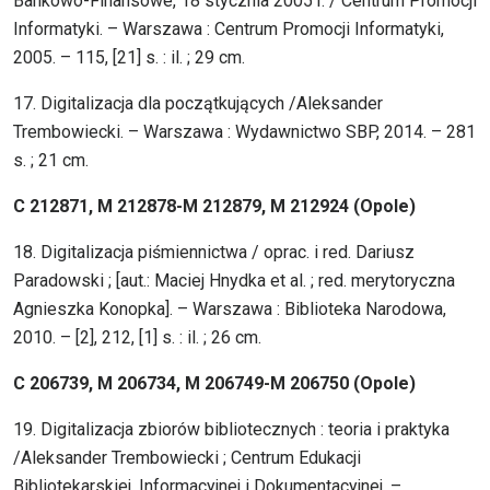
Bankowo-Finansowe, 18 stycznia 2005 r. / Centrum Promocji
Informatyki. – Warszawa : Centrum Promocji Informatyki,
2005. – 115, [21] s. : il. ; 29 cm.
17. Digitalizacja dla początkujących /Aleksander
Trembowiecki. – Warszawa : Wydawnictwo SBP, 2014. – 281
s. ; 21 cm.
C 212871, M 212878-M 212879, M 212924 (Opole)
18. Digitalizacja piśmiennictwa / oprac. i red. Dariusz
Paradowski ; [aut.: Maciej Hnydka et al. ; red. merytoryczna
Agnieszka Konopka]. – Warszawa : Biblioteka Narodowa,
2010. – [2], 212, [1] s. : il. ; 26 cm.
C 206739, M 206734, M 206749-M 206750 (Opole)
19. Digitalizacja zbiorów bibliotecznych : teoria i praktyka
/Aleksander Trembowiecki ; Centrum Edukacji
Bibliotekarskiej, Informacyjnej i Dokumentacyjnej. –