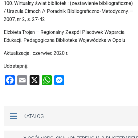
100. Wirtualny świat bibliotek : (zestawienie bibliograficzne)
/ Urszula Cimoch // Poradnik Bibliograficzno-Metodyczny. –
2007, nr 2, s. 27-42
Elżbieta Trojan – Regionalny Zespół Placówek Wsparcia
Edukacji. Pedagogiczna Biblioteka Wojewódzka w Opolu
Aktualizacja : czerwiec 2020 r.
Udostepnij:
F
E
X
W
M
a
m
h
es
ce
ail
at
se
b
s
n
Na skróty
KATALOG
o
A
g
o
p
er