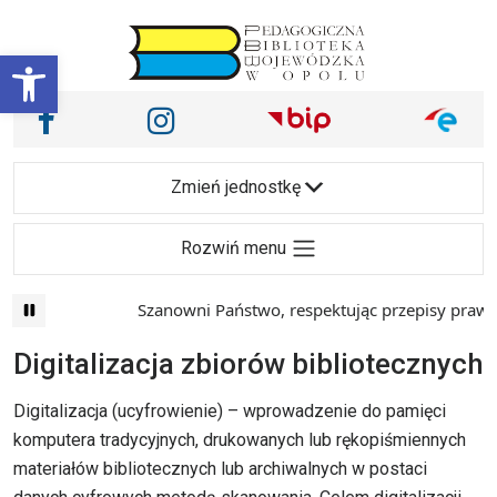
Przejdź do treści
Otwórz pasek narzędzi
Nasze media społecznościowe i inne
Facebook
Instagram
Main Navigation
Zmień jednostkę
Rozwiń menu
Szanowni Państwo, respektując przepisy prawa i mając
Digitalizacja zbiorów bibliotecznych
Digitalizacja (ucyfrowienie) – wprowadzenie do pamięci
komputera tradycyjnych, drukowanych lub rękopiśmiennych
materiałów bibliotecznych lub archiwalnych w postaci