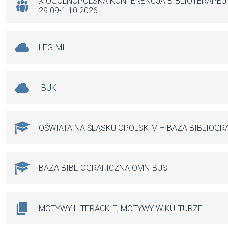
k
p
X OGÓLNOPOLSKA KONFERENCJA BIBLIOTERAPE
29.09-1.10.2026
LEGIMI
IBUK
OŚWIATA NA ŚLĄSKU OPOLSKIM – BAZA BIBLIOGR
BAZA BIBLIOGRAFICZNA OMNIBUS
MOTYWY LITERACKIE, MOTYWY W KULTURZE