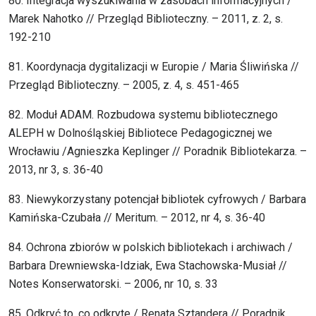
80. Integracja wyszukiwania w zasobach informacyjnych /
Marek Nahotko // Przegląd Biblioteczny. – 2011, z. 2, s.
192-210
81. Koordynacja dygitalizacji w Europie / Maria Śliwińska //
Przegląd Biblioteczny. – 2005, z. 4, s. 451-465
82. Moduł ADAM. Rozbudowa systemu bibliotecznego
ALEPH w Dolnośląskiej Bibliotece Pedagogicznej we
Wrocławiu /Agnieszka Keplinger // Poradnik Bibliotekarza. –
2013, nr 3, s. 36-40
83. Niewykorzystany potencjał bibliotek cyfrowych / Barbara
Kamińska-Czubała // Meritum. – 2012, nr 4, s. 36-40
84. Ochrona zbiorów w polskich bibliotekach i archiwach /
Barbara Drewniewska-Idziak, Ewa Stachowska-Musiał //
Notes Konserwatorski. – 2006, nr 10, s. 33
85. Odkryć to, co odkryte / Renata Sztandera // Poradnik