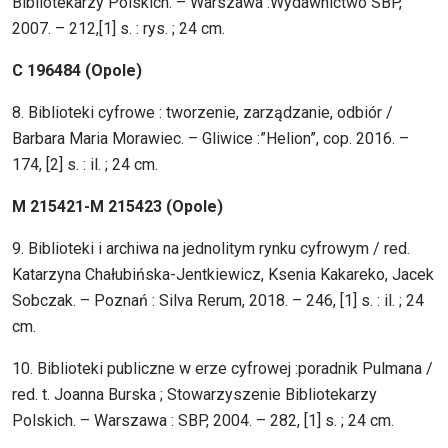
Bibliotekarzy Polskich. – Warszawa :Wydawnictwo SBP,
2007. – 212,[1] s. : rys. ; 24 cm.
C 196484 (Opole)
8. Biblioteki cyfrowe : tworzenie, zarządzanie, odbiór /
Barbara Maria Morawiec. – Gliwice :”Helion”, cop. 2016. –
174, [2] s. : il. ; 24 cm.
M 215421-M 215423 (Opole)
9. Biblioteki i archiwa na jednolitym rynku cyfrowym / red.
Katarzyna Chałubińska-Jentkiewicz, Ksenia Kakareko, Jacek
Sobczak. – Poznań : Silva Rerum, 2018. – 246, [1] s. : il. ; 24
cm.
10. Biblioteki publiczne w erze cyfrowej :poradnik Pulmana /
red. t. Joanna Burska ; Stowarzyszenie Bibliotekarzy
Polskich. – Warszawa : SBP, 2004. – 282, [1] s. ; 24 cm.