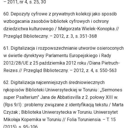
– 2011, nr 4, s. 25, 30
60. Depozyty cyfrowe z prywatnych kolekcji jako sposób
wzbogacania zasobów bibliotek cyfrowych i ochrony
dziedzictwa kulturowego / Małgorzata Wielek-Konopka //
Przegląd Biblioteczny. – 2012, z. 3, s. 351-368
61. Digitalizacja i rozpowszechnianie utworów osieroconych
w świetle dyrektywy Parlamentu Europejskiego i Rady
2012/28/UE z 25 października 2012 roku /Diana Pietruch-
Reizes // Przegląd Biblioteczny. – 2012, z. 4, s. 550-563
62. Digitalizacja najcenniejszych średniowiecznych
rękopisów Biblioteki Uniwersyteckiej w Toruniu : „Sermones
super Psalterium” Jana de Abbatisvilla z 2. połowy XIII w.
(Rps 9/I) : problemy związane z identyfikacją tekstu / Marta
Czyżak ; Biblioteka Uniwersytecka w Toruniu. Uniwersytet
Mikołaja Kopernika w Toruniu // Folia Toruniensia. – T. 15
(2015), s. 95-106