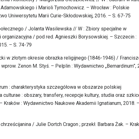
na Adamowskiego i Marioli Tymochowicz. – Wrocław : Polskie
o Uniwersytetu Marii Curie-Skłodowskiej, 2016. – S. 67-75
społecznego / Jolanta Wasilewska // W : Zbiory specjalne w
 organizacyjna / pod red. Agnieszki Borysowskiej. – Szczecin :
015. – S. 74-79
icki w złotym okresie obrazka religijnego (1846-1946) / Francis
; wprow. Zenon M. Styś. – Pelplin : Wydawnictwo „Bernardinum”, 
crum : charakterystyka szczegółowa w obszarze polskiej
culturae : obszary, transfery, recepcje kultury, studia oraz szkic
cz. – Kraków : Wydawnictwo Naukowe Akademii Ignatianum, 2018. –
hrześcijanina / Julie Dortch Cragon ; przekł. Barbara Żak. – Kra