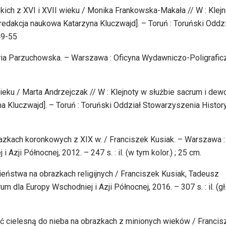
skich z XVI i XVII wieku / Monika Frankowska-Makała // W : Klej
 [redakcja naukowa Katarzyna Kluczwajd]. – Toruń : Toruński Oddz
49-55
ria Parzuchowska. – Warszawa : Oficyna Wydawniczo-Poligrafic
eku / Marta Andrzejczak // W : Klejnoty w służbie sacrum i dewoc
na Kluczwajd]. – Toruń : Toruński Oddział Stowarzyszenia Histo
razkach koronkowych z XIX w. / Franciszek Kusiak. – Warszawa :
zji Północnej, 2012. – 247 s. : il. (w tym kolor.) ; 25 cm.
ieństwa na obrazkach religijnych / Franciszek Kusiak, Tadeusz
 dla Europy Wschodniej i Azji Północnej, 2016. – 307 s. : il. (gł
ć cielesną do nieba na obrazkach z minionych wieków / Francis