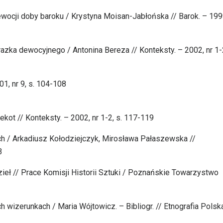
ocji doby baroku / Krystyna Moisan-Jabłońska // Barok. – 1999
ka dewocyjnego / Antonina Bereza // Konteksty. – 2002, nr 1-2
01, nr 9, s. 104-108
ekot // Konteksty. – 2002, nr 1-2, s. 117-119
nych / Arkadiusz Kołodziejczyk, Mirosława Pałaszewska //
3
eł // Prace Komisji Historii Sztuki / Poznańskie Towarzystwo
ch wizerunkach / Maria Wójtowicz. – Bibliogr. // Etnografia Polsk