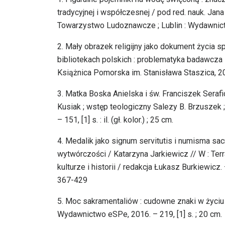
tradycyjnej i współczesnej / pod red. nauk. Ja
Towarzystwo Ludoznawcze ; Lublin : Wydawnictw
2. Mały obrazek religijny jako dokument życia 
bibliotekach polskich : problematyka badawcza i
Książnica Pomorska im. Stanisława Staszica, 2
3. Matka Boska Anielska i św. Franciszek Seraf
Kusiak ; wstęp teologiczny Salezy B. Brzuszek 
– 151, [1] s. : il. (gł. kolor.) ; 25 cm.
4. Medalik jako signum servitutis i numisma sa
wytwórczości / Katarzyna Jarkiewicz // W : Terra 
kulturze i historii / redakcja Łukasz Burkiewi
367-429
5. Moc sakramentaliów : cudowne znaki w życiu c
Wydawnictwo eSPe, 2016. – 219, [1] s. ; 20 cm.