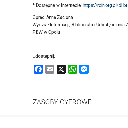
* Dostępne w Internecie:
https://rcin.org.pl/dl
Oprac. Anna Zacłona
Wydział Informacji, Bibliografii i Udostępniania
PBW w Opolu
Udostepnij:
F
E
X
W
M
a
m
h
es
ce
ail
at
se
b
s
n
ZASOBY CYFROWE
o
A
g
o
p
er
k
p