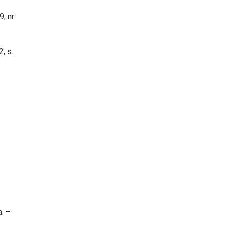
, nr
, s.
a. –