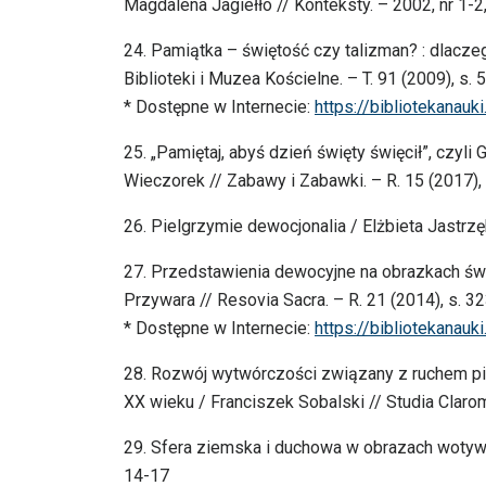
Magdalena Jagiełło // Konteksty. – 2002, nr 1-2
24. Pamiątka – świętość czy talizman? : dlacze
Biblioteki i Muzea Kościelne. – T. 91 (2009), s. 
* Dostępne w Internecie:
https://bibliotekanauk
25. „Pamiętaj, abyś dzień święty święcił”, czyli 
Wieczorek // Zabawy i Zabawki. – R. 15 (2017),
26. Pielgrzymie dewocjonalia / Elżbieta Jastrz
27. Przedstawienia dewocyjne na obrazkach świ
Przywara // Resovia Sacra. – R. 21 (2014), s. 3
* Dostępne w Internecie:
https://bibliotekanauk
28. Rozwój wytwórczości związany z ruchem p
XX wieku / Franciszek Sobalski // Studia Clarom
29. Sfera ziemska i duchowa w obrazach wotywnyc
14-17