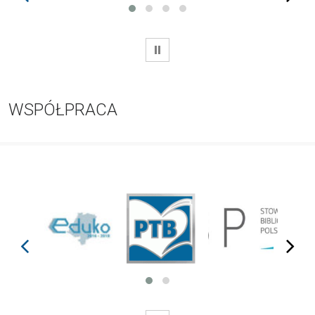
WSTRZYMAJ
WSPÓŁPRACA
prev
next