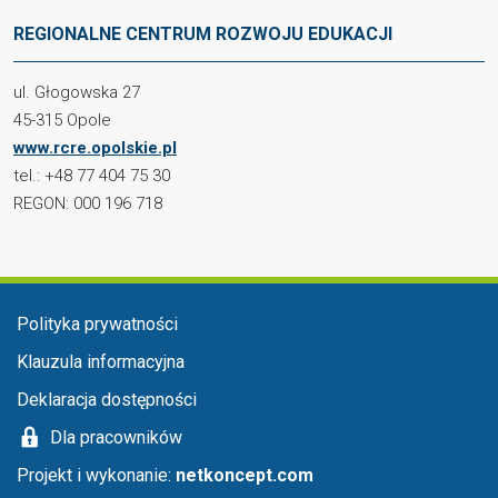
REGIONALNE CENTRUM ROZWOJU EDUKACJI
ul. Głogowska 27
45-315 Opole
www.rcre.opolskie.pl
tel.: +48 77 404 75 30
REGON: 000 196 718
Menu stopka
Polityka prywatności
Klauzula informacyjna
Deklaracja dostępności
Dla pracowników
Projekt i wykonanie:
netkoncept.com