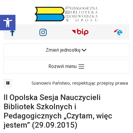
Przejdź do treści
Otwórz pasek narzędzi
Nasze media społecznościowe i inne
Facebook
Instagram
Main Navigation
Zmień jednostkę
Rozwiń menu
Szanowni Państwo, respektując przepisy prawa i ma
II Opolska Sesja Nauczycieli
Bibliotek Szkolnych i
Pedagogicznych „Czytam, więc
jestem” (29.09.2015)