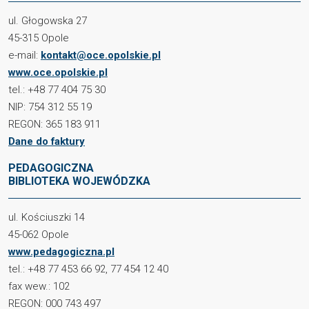
ul. Głogowska 27
45-315 Opole
e-mail:
kontakt@oce.opolskie.pl
www.oce.opolskie.pl
tel.: +48 77 404 75 30
NIP: 754 312 55 19
REGON: 365 183 911
Dane do faktury
PEDAGOGICZNA
BIBLIOTEKA WOJEWÓDZKA
ul. Kościuszki 14
45-062 Opole
www.pedagogiczna.pl
tel.: +48 77 453 66 92, 77 454 12 40
fax wew.: 102
REGON: 000 743 497