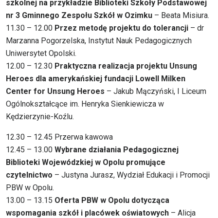
szkolnej na przykładzie Biblioteki Szkoły Podstawowej
nr 3 Gminnego Zespołu Szkół w Ozimku
– Beata Misiura.
11.30 – 12.00
Przez metodę projektu do tolerancji
– dr
Marzanna Pogorzelska, Instytut Nauk Pedagogicznych
Uniwersytet Opolski.
12.00 – 12.30
Praktyczna realizacja projektu Unsung
Heroes dla amerykańskiej fundacji Lowell Milken
Center for Unsung Heroes
– Jakub Mączyński, I Liceum
Ogólnokształcące im. Henryka Sienkiewicza w
Kędzierzynie-Koźlu.
12.30 – 12.45 Przerwa kawowa
12.45 – 13.00
Wybrane działania Pedagogicznej
Biblioteki Wojewódzkiej w Opolu promujące
czytelnictwo
– Justyna Jurasz, Wydział Edukacji i Promocji
PBW w Opolu.
13.00 – 13.15
Oferta PBW w Opolu dotycząca
wspomagania szkół i placówek oświatowych
– Alicja