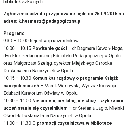
bibliotek szkolnych.
Zgłoszenia udziału przyjmowane będą do 25.09.2015 na
adres: k.hermasz@pedagogiczna.pl
Program:
9.30 – 10.00 Rejestracja uczestników.
10.00 – 10.15
Powitanie gości
– dr Dagmara Kawoń-Noga,
dyrektor Pedagogicznej Biblioteki Pedagogicznej w Opolu
oraz Małgorzata Szeląg, dyrektor Miejskiego Ośrodka
Doskonalenia Nauczycieli w Opolu.
10.15 – 10.30
Komunikat rządowy o programie Książki
naszych marzeń
– Marek Wąsowski, Wydział Rozwoju
Edukacji Kuratorium Oświaty w Opolu.
10.30 – 11.00
Nie umiem, nie lubię, nie chcę…czyli zanim
uczeń stanie się czytelnikiem
– dr Stefania Jagło, Miejski
Ośrodek Doskonalenia Nauczycieli w Opolu.
11.00 – 11.30
O promocji czytelnictwa w bibliotece