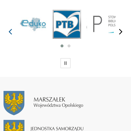
prev
next
WSTRZYMAJ