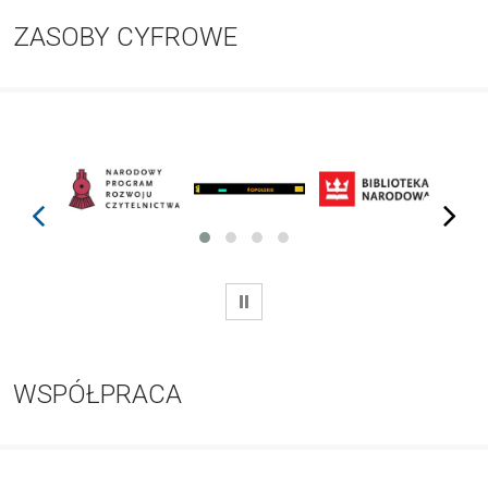
ZASOBY CYFROWE
prev
next
WSTRZYMAJ
WSPÓŁPRACA