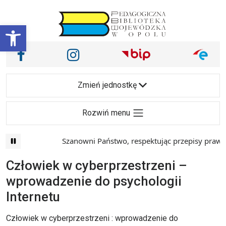
Przejdź do treści
Otwórz pasek narzędzi
Nasze media społecznościowe i inne
Facebook
Instagram
Main Navigation
Zmień jednostkę
Rozwiń menu
Szanowni Państwo, respektując przepisy prawa i
Człowiek w cyberprzestrzeni –
wprowadzenie do psychologii
Internetu
Człowiek w cyberprzestrzeni : wprowadzenie do