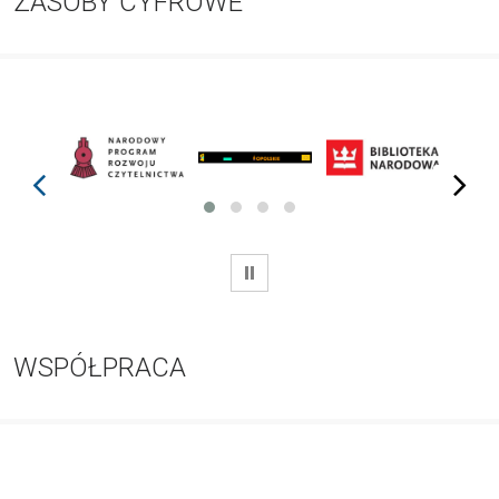
ZASOBY CYFROWE
prev
next
WSTRZYMAJ
WSPÓŁPRACA