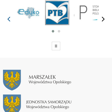
prev
next
WSTRZYMAJ