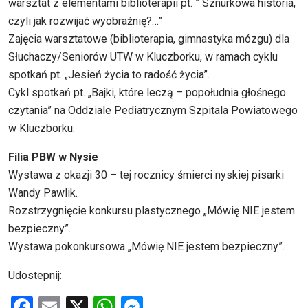
warsztat z elementami biblioterapii pt. ” Sznurkowa historia,
czyli jak rozwijać wyobraźnię?…”
Zajęcia warsztatowe (biblioterapia, gimnastyka mózgu) dla
Słuchaczy/Seniorów UTW w Kluczborku, w ramach cyklu
spotkań pt. „Jesień życia to radość życia”.
Cykl spotkań pt. „Bajki, które leczą – popołudnia głośnego
czytania” na Oddziale Pediatrycznym Szpitala Powiatowego
w Kluczborku.
Filia PBW w Nysie
Wystawa z okazji 30 – tej rocznicy śmierci nyskiej pisarki
Wandy Pawlik.
Rozstrzygnięcie konkursu plastycznego „Mówię NIE jestem
bezpieczny”.
Wystawa pokonkursowa „Mówię NIE jestem bezpieczny”.
Udostepnij:
F
E
X
W
M