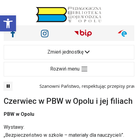
Przejdź do treści
Otwórz pasek narzędzi
Nasze media społecznościowe i inne
Facebook
Instagram
Main Navigation
Zmień jednostkę
Rozwiń menu
Szanowni Państwo, respektując przepisy prawa i
Czerwiec w PBW w Opolu i jej filiach
PBW w Opolu
Wystawy:
„Bezpieczeństwo w szkole – materiały dla nauczycieli”.