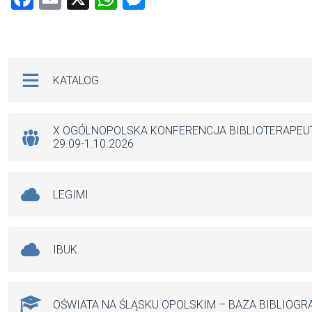
a
m
h
es
ce
ail
at
se
b
s
n
Na skróty
KATALOG
o
A
g
o
p
er
k
p
X OGÓLNOPOLSKA KONFERENCJA BIBLIOTERAPE
29.09-1.10.2026
LEGIMI
IBUK
OŚWIATA NA ŚLĄSKU OPOLSKIM – BAZA BIBLIOGR