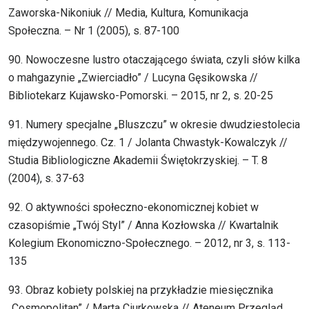
Zaworska-Nikoniuk // Media, Kultura, Komunikacja
Społeczna. – Nr 1 (2005), s. 87-100
90. Nowoczesne lustro otaczającego świata, czyli słów kilka
o mahgazynie „Zwierciadło” / Lucyna Gęsikowska //
Bibliotekarz Kujawsko-Pomorski. – 2015, nr 2, s. 20-25
91. Numery specjalne „Bluszczu” w okresie dwudziestolecia
międzywojennego. Cz. 1 / Jolanta Chwastyk-Kowalczyk //
Studia Bibliologiczne Akademii Świętokrzyskiej. – T. 8
(2004), s. 37-63
92. O aktywności społeczno-ekonomicznej kobiet w
czasopiśmie „Twój Styl” / Anna Kozłowska // Kwartalnik
Kolegium Ekonomiczno-Społecznego. – 2012, nr 3, s. 113-
135
93. Obraz kobiety polskiej na przykładzie miesięcznika
„Cosmopolitan” / Marta Ciurkowska // Ateneum Przegląd