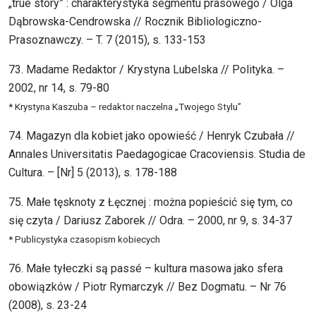
„true story” : charakterystyka segmentu prasowego / Olga
Dąbrowska-Cendrowska // Rocznik Bibliologiczno-
Prasoznawczy. – T. 7 (2015), s. 133-153
73. Madame Redaktor / Krystyna Lubelska // Polityka. –
2002, nr 14, s. 79-80
* Krystyna Kaszuba – redaktor naczelna „Twojego Stylu”
74. Magazyn dla kobiet jako opowieść / Henryk Czubała //
Annales Universitatis Paedagogicae Cracoviensis. Studia de
Cultura. – [Nr] 5 (2013), s. 178-188
75. Małe tęsknoty z Łęcznej : można popieścić się tym, co
się czyta / Dariusz Zaborek // Odra. – 2000, nr 9, s. 34-37
* Publicystyka czasopism kobiecych
76. Małe tyłeczki są passé – kultura masowa jako sfera
obowiązków / Piotr Rymarczyk // Bez Dogmatu. – Nr 76
(2008), s. 23-24