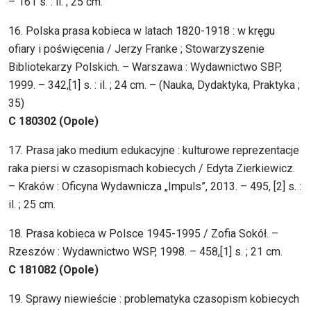
– 161 s. : il. ; 25 cm.
16. Polska prasa kobieca w latach 1820-1918 : w kręgu
ofiary i poświęcenia / Jerzy Franke ; Stowarzyszenie
Bibliotekarzy Polskich. – Warszawa : Wydawnictwo SBP,
1999. – 342,[1] s. : il. ; 24 cm. – (Nauka, Dydaktyka, Praktyka ;
35)
C 180302 (Opole)
17. Prasa jako medium edukacyjne : kulturowe reprezentacje
raka piersi w czasopismach kobiecych / Edyta Zierkiewicz.
– Kraków : Oficyna Wydawnicza „Impuls”, 2013. – 495, [2] s. :
il. ; 25 cm.
18. Prasa kobieca w Polsce 1945-1995 / Zofia Sokół. –
Rzeszów : Wydawnictwo WSP, 1998. – 458,[1] s. ; 21 cm.
C 181082 (Opole)
19. Sprawy niewieście : problematyka czasopism kobiecych