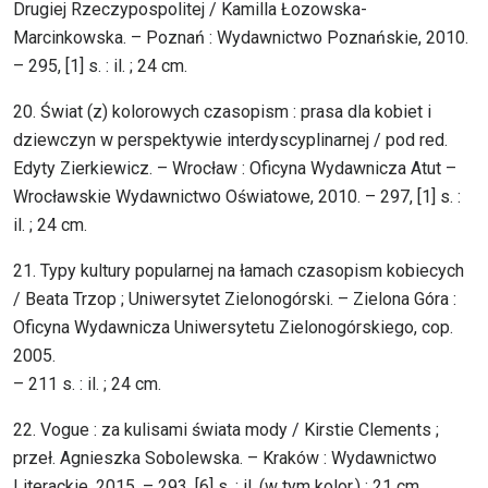
Drugiej Rzeczypospolitej / Kamilla Łozowska-
Marcinkowska. – Poznań : Wydawnictwo Poznańskie, 2010.
– 295, [1] s. : il. ; 24 cm.
20. Świat (z) kolorowych czasopism : prasa dla kobiet i
dziewczyn w perspektywie interdyscyplinarnej / pod red.
Edyty Zierkiewicz. – Wrocław : Oficyna Wydawnicza Atut –
Wrocławskie Wydawnictwo Oświatowe, 2010. – 297, [1] s. :
il. ; 24 cm.
21. Typy kultury popularnej na łamach czasopism kobiecych
/ Beata Trzop ; Uniwersytet Zielonogórski. – Zielona Góra :
Oficyna Wydawnicza Uniwersytetu Zielonogórskiego, cop.
2005.
– 211 s. : il. ; 24 cm.
22. Vogue : za kulisami świata mody / Kirstie Clements ;
przeł. Agnieszka Sobolewska. – Kraków : Wydawnictwo
Literackie, 2015. – 293, [6] s. : il. (w tym kolor.) ; 21 cm.