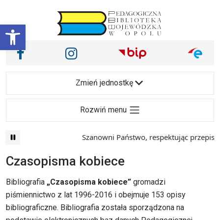
Przejdź do treści
Otwórz pasek narzędzi
Nasze media społecznościowe i inne
Facebook
Instagram
Main Navigation
Zmień jednostkę
Rozwiń menu
Szanowni Państwo, respektując przepisy prawa i
Czasopisma kobiece
Bibliografia
„Czasopisma kobiece”
gromadzi
piśmiennictwo z lat 1996-2016 i obejmuje 153 opisy
bibliograficzne. Bibliografia została sporządzona na