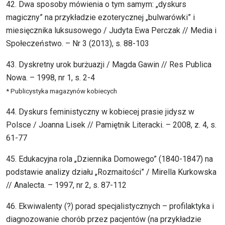
42. Dwa sposoby mówienia o tym samym: „dyskurs
magiczny” na przykładzie ezoterycznej „bulwarówki” i
miesięcznika luksusowego / Judyta Ewa Perczak // Media i
Społeczeństwo. – Nr 3 (2013), s. 88-103
43. Dyskretny urok burżuazji / Magda Gawin // Res Publica
Nowa. – 1998, nr 1, s. 2-4
* Publicystyka magazynów kobiecych
44. Dyskurs feministyczny w kobiecej prasie jidysz w
Polsce / Joanna Lisek // Pamiętnik Literacki. – 2008, z. 4, s.
61-77
45. Edukacyjna rola „Dziennika Domowego” (1840-1847) na
podstawie analizy działu „Rozmaitości” / Mirella Kurkowska
// Analecta. – 1997, nr 2, s. 87-112
46. Ekwiwalenty (?) porad specjalistycznych – profilaktyka i
diagnozowanie chorób przez pacjentów (na przykładzie