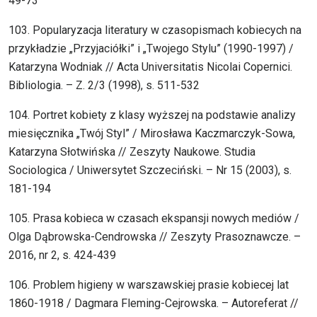
49-73
103. Popularyzacja literatury w czasopismach kobiecych na
przykładzie „Przyjaciółki” i „Twojego Stylu” (1990-1997) /
Katarzyna Wodniak // Acta Universitatis Nicolai Copernici.
Bibliologia. – Z. 2/3 (1998), s. 511-532
104. Portret kobiety z klasy wyższej na podstawie analizy
miesięcznika „Twój Styl” / Mirosława Kaczmarczyk-Sowa,
Katarzyna Słotwińska // Zeszyty Naukowe. Studia
Sociologica / Uniwersytet Szczeciński. – Nr 15 (2003), s.
181-194
105. Prasa kobieca w czasach ekspansji nowych mediów /
Olga Dąbrowska-Cendrowska // Zeszyty Prasoznawcze. –
2016, nr 2, s. 424-439
106. Problem higieny w warszawskiej prasie kobiecej lat
1860-1918 / Dagmara Fleming-Cejrowska. – Autoreferat //