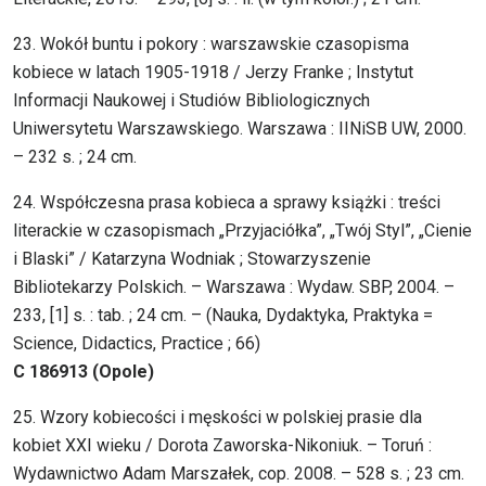
23. Wokół buntu i pokory : warszawskie czasopisma
kobiece w latach 1905-1918 / Jerzy Franke ; Instytut
Informacji Naukowej i Studiów Bibliologicznych
Uniwersytetu Warszawskiego. Warszawa : IINiSB UW, 2000.
– 232 s. ; 24 cm.
24. Współczesna prasa kobieca a sprawy książki : treści
literackie w czasopismach „Przyjaciółka”, „Twój Styl”, „Cienie
i Blaski” / Katarzyna Wodniak ; Stowarzyszenie
Bibliotekarzy Polskich. – Warszawa : Wydaw. SBP, 2004. –
233, [1] s. : tab. ; 24 cm. – (Nauka, Dydaktyka, Praktyka =
Science, Didactics, Practice ; 66)
C 186913 (Opole)
25. Wzory kobiecości i męskości w polskiej prasie dla
kobiet XXI wieku / Dorota Zaworska-Nikoniuk. – Toruń :
Wydawnictwo Adam Marszałek, cop. 2008. – 528 s. ; 23 cm.