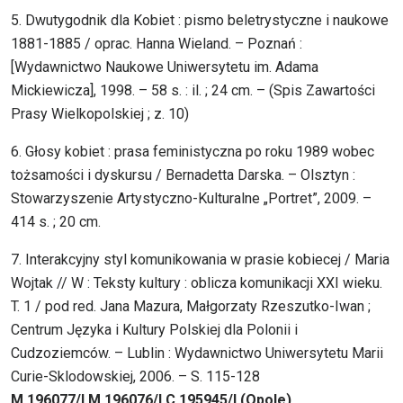
5. Dwutygodnik dla Kobiet : pismo beletrystyczne i naukowe
1881-1885 / oprac. Hanna Wieland. – Poznań :
[Wydawnictwo Naukowe Uniwersytetu im. Adama
Mickiewicza], 1998. – 58 s. : il. ; 24 cm. – (Spis Zawartości
Prasy Wielkopolskiej ; z. 10)
6. Głosy kobiet : prasa feministyczna po roku 1989 wobec
tożsamości i dyskursu / Bernadetta Darska. – Olsztyn :
Stowarzyszenie Artystyczno-Kulturalne „Portret”, 2009. –
414 s. ; 20 cm.
7. Interakcyjny styl komunikowania w prasie kobiecej / Maria
Wojtak // W : Teksty kultury : oblicza komunikacji XXI wieku.
T. 1 / pod red. Jana Mazura, Małgorzaty Rzeszutko-Iwan ;
Centrum Języka i Kultury Polskiej dla Polonii i
Cudzoziemców. – Lublin : Wydawnictwo Uniwersytetu Marii
Curie-Sklodowskiej, 2006. – S. 115-128
M 196077/I M 196076/I C 195945/I (Opole)