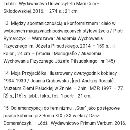
Lublin : Wydawnictwo Uniwersytetu Marii Curie-
Skłodowskiej, 2016. – 274 s. ; 21 cm.
13. Między spontanicznością a konformizmem : ciało w
wybranych magazynach poświęconych stylowi życia / Piotr
Rymarczyk. – Warszawa : Akademia Wychowania
Fizycznego im. Józefa Piłsudskiego, 2014. – 159 s. : il.
kolor. ; 24 cm. – (Studia i Monografie / Akademia
Wychowania Fizycznego Józefa Piłsudskiego ; nr 145)
14. Moja Przyjaciółka : ilustrowany dwutygodnik kobiecy
1934-1939 / Joanna Grabowska ; [red. Andrzej Rosiak] ;
Muzeum Ziemi Pałuckiej w Żninie. – Żnin : MZP, 1997. – 77,
[2] s., [16] s. tabl. : faks., fot., 1 portr. ; 21 cm.
15. Od emancypacji do feminizmu : „Ster” jako postępowe
pismo kobiece przełomu XIX i XX wieku / Daria
Domarańczyk. – Łódź : Wydawnictwo Primum Verbum, 2016.