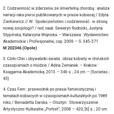
2. Codzienność w zderzeniu ze śmiertelną chorobą : analiza
narracji raka piersi publikowanych w prasie kobiecej / Edyta
Zierkiewicz // W : Społeczeństwo i codzienność : w stronę
nowej socjologii? / red. nauk. Seweryn Rudnicki, Justyna
Stypińska, Katarzyna Wojnicka. – Warszawa : Wydawnictwo
Akademickie i Profesjonalne, cop. 2009. – S. 345-371
M 202346 (Opole)
3. Córki Chin i obywatelki świata : obraz kobiety w chińskich
czasopismach o modzie / Adina Zemanek. – Kraków :
Księgarnia Akademicka, 2013. – 346 s. ; 24 cm. – (Societas ;
45)
4. Czas Fem : przewodnik po prasie feministycznej i
tematach kobiecych w czasopismach kulturalnych po 1989
roku / Bernadetta Darska. – Olsztyn : Stowarzyszenie
Artystyczno-Kulturalne „Portret”, 2008. – 420, [6] s. ; 20 cm