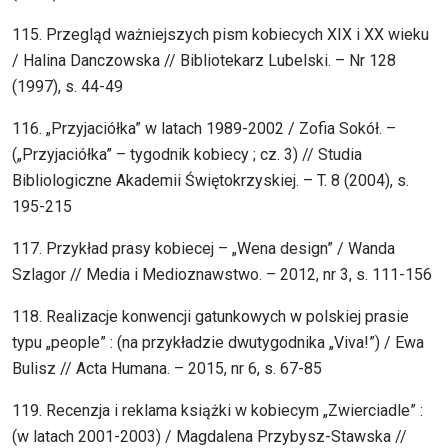
115. Przegląd ważniejszych pism kobiecych XIX i XX wieku
/ Halina Danczowska // Bibliotekarz Lubelski. – Nr 128
(1997), s. 44-49
116. „Przyjaciółka” w latach 1989-2002 / Zofia Sokół. –
(„Przyjaciółka” – tygodnik kobiecy ; cz. 3) // Studia
Bibliologiczne Akademii Świętokrzyskiej. – T. 8 (2004), s.
195-215
117. Przykład prasy kobiecej – „Wena design” / Wanda
Szlagor // Media i Medioznawstwo. – 2012, nr 3, s. 111-156
118. Realizacje konwencji gatunkowych w polskiej prasie
typu „people” : (na przykładzie dwutygodnika „Viva!”) / Ewa
Bulisz // Acta Humana. – 2015, nr 6, s. 67-85
119. Recenzja i reklama książki w kobiecym „Zwierciadle” :
(w latach 2001-2003) / Magdalena Przybysz-Stawska //