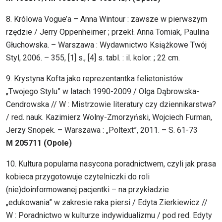
8. Królowa Vogue’a – Anna Wintour : zawsze w pierwszym
rzędzie / Jerry Oppenheimer ; przekł. Anna Tomiak, Paulina
Głuchowska. – Warszawa : Wydawnictwo Książkowe Twój
Styl, 2006. – 355, [1] s., [4] s. tabl. : il. kolor. ; 22 cm.
9. Krystyna Kofta jako reprezentantka felietonistów
„Twojego Stylu” w latach 1990-2009 / Olga Dąbrowska-
Cendrowska // W : Mistrzowie literatury czy dziennikarstwa?
/ red. nauk. Kazimierz Wolny-Zmorzyński, Wojciech Furman,
Jerzy Snopek. – Warszawa : „Poltext”, 2011. – S. 61-73
M 205711 (Opole)
10. Kultura popularna nasycona poradnictwem, czyli jak prasa
kobieca przygotowuje czytelniczki do roli
(nie)doinformowanej pacjentki – na przykładzie
„edukowania” w zakresie raka piersi / Edyta Zierkiewicz //
W : Poradnictwo w kulturze indywidualizmu / pod red. Edyty