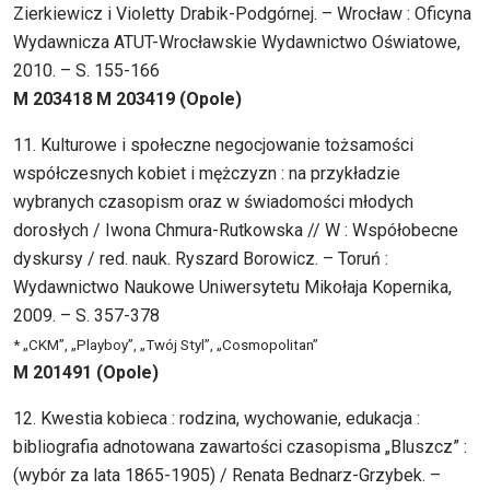
Zierkiewicz i Violetty Drabik-Podgórnej. – Wrocław : Oficyna
Wydawnicza ATUT-Wrocławskie Wydawnictwo Oświatowe,
2010. – S. 155-166
M 203418 M 203419 (Opole)
11. Kulturowe i społeczne negocjowanie tożsamości
współczesnych kobiet i mężczyzn : na przykładzie
wybranych czasopism oraz w świadomości młodych
dorosłych / Iwona Chmura-Rutkowska // W : Współobecne
dyskursy / red. nauk. Ryszard Borowicz. – Toruń :
Wydawnictwo Naukowe Uniwersytetu Mikołaja Kopernika,
2009. – S. 357-378
* „CKM”, „Playboy”, „Twój Styl”, „Cosmopolitan”
M 201491 (Opole)
12. Kwestia kobieca : rodzina, wychowanie, edukacja :
bibliografia adnotowana zawartości czasopisma „Bluszcz” :
(wybór za lata 1865-1905) / Renata Bednarz-Grzybek. –