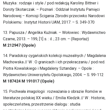
Muzyka : rodzaje i style / pod redakcją Karoliny Bittner i
Doroty Skotarczak. – Poznań : Oddział Instytutu Pamięci
Narodowej – Komisji Ścigania Zbrodni przeciwko Narodowi
Polskiemu : Instytut Historii UAM, 2017. – S. 349-370
13. Papusza / Angelika Kuźniak. – Wołowiec : Wydawnictwo
Czarne, 2013. – 199, [1] s. : il. ; 23 cm. – (Reportaż)
M 212947 (Opole)
14. Paradoksy cygańskich kolekcji muzealnych / Magdalena
Machowska // W : O granicach i ich przekraczaniu / pod red.
Piotra Kowalskiego i Magdaleny Sztandary. – Opole :
Wydawnictwo Uniwersytetu Opolskiego, 2004. – S. 99-112
M 187424 M 191017 (Opole)
15. Pochwała imagologii : rozważania o obrazie Romów w
literaturze polskiej XX wieku / Emilia Kledzik // W : Historie,
społeczeństwa, przestrzenie dialogu : studia