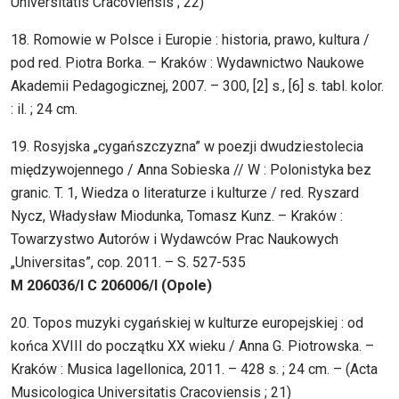
Universitatis Cracoviensis ; 22)
18. Romowie w Polsce i Europie : historia, prawo, kultura /
pod red. Piotra Borka. – Kraków : Wydawnictwo Naukowe
Akademii Pedagogicznej, 2007. – 300, [2] s., [6] s. tabl. kolor.
: il. ; 24 cm.
19. Rosyjska „cygańszczyzna” w poezji dwudziestolecia
międzywojennego / Anna Sobieska // W : Polonistyka bez
granic. T. 1, Wiedza o literaturze i kulturze / red. Ryszard
Nycz, Władysław Miodunka, Tomasz Kunz. – Kraków :
Towarzystwo Autorów i Wydawców Prac Naukowych
„Universitas”, cop. 2011. – S. 527-535
M 206036/I C 206006/I (Opole)
20. Topos muzyki cygańskiej w kulturze europejskiej : od
końca XVIII do początku XX wieku / Anna G. Piotrowska. –
Kraków : Musica Iagellonica, 2011. – 428 s. ; 24 cm. – (Acta
Musicologica Universitatis Cracoviensis ; 21)