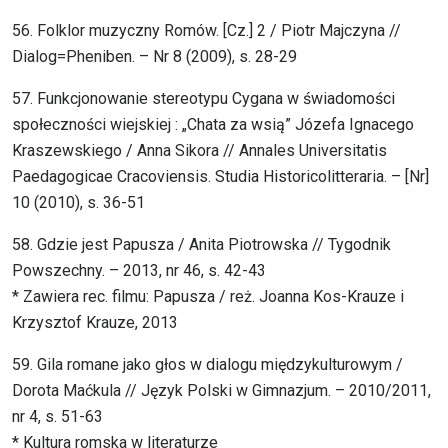
56. Folklor muzyczny Romów. [Cz.] 2 / Piotr Majczyna //
Dialog=Pheniben. – Nr 8 (2009), s. 28-29
57. Funkcjonowanie stereotypu Cygana w świadomości
społeczności wiejskiej : „Chata za wsią” Józefa Ignacego
Kraszewskiego / Anna Sikora // Annales Universitatis
Paedagogicae Cracoviensis. Studia Historicolitteraria. – [Nr]
10 (2010), s. 36-51
58. Gdzie jest Papusza / Anita Piotrowska // Tygodnik
Powszechny. – 2013, nr 46, s. 42-43
* Zawiera rec. filmu: Papusza / reż. Joanna Kos-Krauze i
Krzysztof Krauze, 2013
59. Gila romane jako głos w dialogu międzykulturowym /
Dorota Maćkula // Język Polski w Gimnazjum. – 2010/2011,
nr 4, s. 51-63
* Kultura romska w literaturze