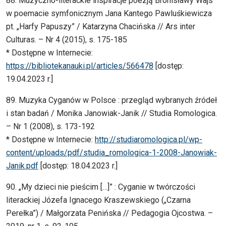
88. Muzyczno-literackie inspiracje poezją Bronisławy Wajs
w poemacie symfonicznym Jana Kantego Pawluśkiewicza
pt. „Harfy Papuszy” / Katarzyna Chacińska // Ars inter
Culturas. – Nr 4 (2015), s. 175-185
* Dostępne w Internecie:
https://bibliotekanauki.pl/articles/566478
[dostęp:
19.04.2023 r.]
89. Muzyka Cyganów w Polsce : przegląd wybranych źródeł
i stan badań / Monika Janowiak-Janik // Studia Romologica.
– Nr 1 (2008), s. 173-192
* Dostępne w Internecie:
http://studiaromologica.pl/wp-
content/uploads/pdf/studia_romologica-1-2008-Janowiak-
Janik.pdf
[dostęp: 18.04.2023 r.]
90. „My dzieci nie pieścim […]” : Cyganie w twórczości
literackiej Józefa Ignacego Kraszewskiego („Czarna
Perełka”) / Małgorzata Penińska // Pedagogia Ojcostwa. –