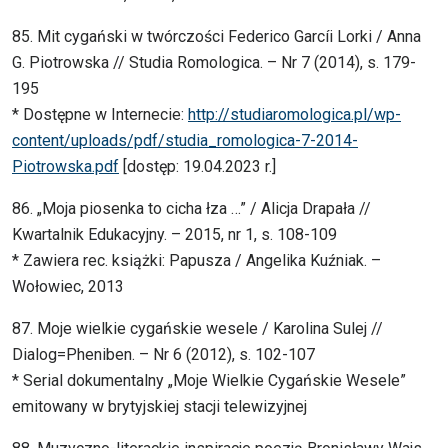
85. Mit cygański w twórczości Federico Garcíi Lorki / Anna
G. Piotrowska // Studia Romologica. – Nr 7 (2014), s. 179-
195
* Dostępne w Internecie:
http://studiaromologica.pl/wp-
content/uploads/pdf/studia_romologica-7-2014-
Piotrowska.pdf
[dostęp: 19.04.2023 r.]
86. „Moja piosenka to cicha łza …” / Alicja Drapała //
Kwartalnik Edukacyjny. – 2015, nr 1, s. 108-109
* Zawiera rec. książki: Papusza / Angelika Kuźniak. –
Wołowiec, 2013
87. Moje wielkie cygańskie wesele / Karolina Sulej //
Dialog=Pheniben. – Nr 6 (2012), s. 102-107
* Serial dokumentalny „Moje Wielkie Cygańskie Wesele”
emitowany w brytyjskiej stacji telewizyjnej