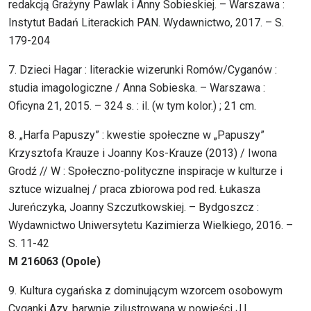
redakcją Grażyny Pawlak i Anny Sobieskiej. – Warszawa :
Instytut Badań Literackich PAN. Wydawnictwo, 2017. – S.
179-204
7. Dzieci Hagar : literackie wizerunki Romów/Cyganów :
studia imagologiczne / Anna Sobieska. – Warszawa :
Oficyna 21, 2015. – 324 s. : il. (w tym kolor.) ; 21 cm.
8. „Harfa Papuszy” : kwestie społeczne w „Papuszy”
Krzysztofa Krauze i Joanny Kos-Krauze (2013) / Iwona
Grodź // W : Społeczno-polityczne inspiracje w kulturze i
sztuce wizualnej / praca zbiorowa pod red. Łukasza
Jureńczyka, Joanny Szczutkowskiej. – Bydgoszcz :
Wydawnictwo Uniwersytetu Kazimierza Wielkiego, 2016. –
S. 11-42
M 216063 (Opole)
9. Kultura cygańska z dominującym wzorcem osobowym
Cyganki Azy, barwnie zilustrowana w powieści J.I.