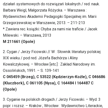
działań systemowych do rozwiązań lokalnych / red. nauk.
Barbara Weigl, Małgorzata Różycka. – Warszawa :
Wydawnictwo Akademii Pedagogiki Specjalnej im. Marii
Grzegorzewskiej w Warszawie, 2013. – 211-213
* Zawiera rec. książki: Chyba za nami nie traficie / Jacek
Milewski. – Warszawa, 2013
M 211661 (Opole)
2. Cygan / Jerzy Ficowski // W : Słownik literatury polskiej
XIX wieku / pod red. Józefa Bachórza i Aliny
Kowalczykowej. – Wrocław [etc.] : Zakład Narodowy im.
Ossolińskich, 1991. – S. 139-141
C 045459 (Brzeg), C 53522 (Kędzierzyn-Koźle), C 046686
(Kluczbork), C 061105 (Nysa), C 164484 I 164487 C
(Opole)
3. Cyganie na polskich drogach / Jerzy Ficowski. – Wyd. 3
popr. i rozsz. – Kraków ; Wrocław : Wydawnictwo Literackie,