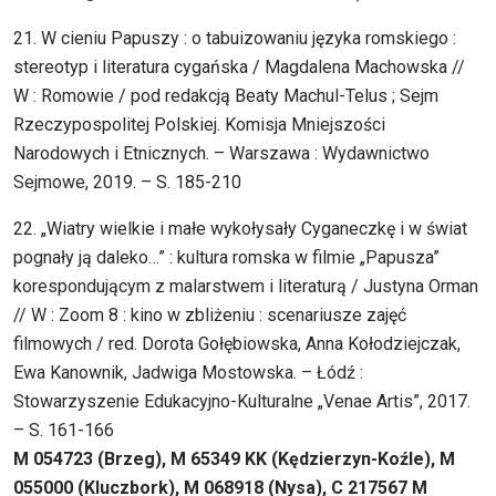
21. W cieniu Papuszy : o tabuizowaniu języka romskiego :
stereotyp i literatura cygańska / Magdalena Machowska //
W : Romowie / pod redakcją Beaty Machul-Telus ; Sejm
Rzeczypospolitej Polskiej. Komisja Mniejszości
Narodowych i Etnicznych. – Warszawa : Wydawnictwo
Sejmowe, 2019. – S. 185-210
22. „Wiatry wielkie i małe wykołysały Cyganeczkę i w świat
pognały ją daleko…” : kultura romska w filmie „Papusza”
korespondującym z malarstwem i literaturą / Justyna Orman
// W : Zoom 8 : kino w zbliżeniu : scenariusze zajęć
filmowych / red. Dorota Gołębiowska, Anna Kołodziejczak,
Ewa Kanownik, Jadwiga Mostowska. – Łódź :
Stowarzyszenie Edukacyjno-Kulturalne „Venae Artis”, 2017.
– S. 161-166
M 054723 (Brzeg), M 65349 KK (Kędzierzyn-Koźle), M
055000 (Kluczbork), M 068918 (Nysa), C 217567 M