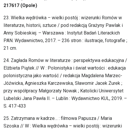
217617 (Opole)
23. Wielka wędrówka – wielki postój : wizerunki Romów w
literaturze, historii, sztuce / pod redakcją Grażyny Pawlak i
Anny Sobieskiej. – Warszawa : Instytut Badań Literackich
PAN. Wydawnictwo, 2017. – 236 stron : ilustracje, fotografie ;
21 cm.
24. Zagłada Romów w literaturze : perspektywa edukacyjna /
Elżbieta Piątek // W : Polonistyka i świat wartości : edukacja
polonistyczna jako wartość / redakcja Magdalena Marzec-
Jóźwicka, Agnieszka Karczewska, Sławomir Jacek Żurek ;
przy współpracy Małgorzaty Nowak ; Katolicki Uniwersytet
Lubelski Jana Pawła II. – Lublin : Wydawnictwo KUL, 2019. –
S. 417-433
25. Zatrzymana w kadrze… : filmowa Papusza / Maria
Szoska // W : Wielka wędrówka – wielki postój : wizerunki