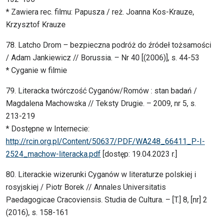
* Zawiera rec. filmu: Papusza / reż. Joanna Kos-Krauze,
Krzysztof Krauze
78. Latcho Drom – bezpieczna podróż do źródeł tożsamości
/ Adam Jankiewicz // Borussia. – Nr 40 [(2006)], s. 44-53
* Cyganie w filmie
79. Literacka twórczość Cyganów/Romów : stan badań /
Magdalena Machowska // Teksty Drugie. – 2009, nr 5, s.
213-219
* Dostępne w Internecie:
http://rcin.org.pl/Content/50637/PDF/WA248_66411_P-I-
2524_machow-literacka.pdf
[dostęp: 19.04.2023 r.]
80. Literackie wizerunki Cyganów w literaturze polskiej i
rosyjskiej / Piotr Borek // Annales Universitatis
Paedagogicae Cracoviensis. Studia de Cultura. – [T.] 8, [nr] 2
(2016), s. 158-161