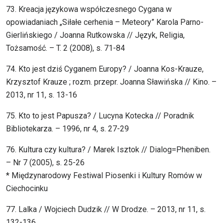
73. Kreacja językowa współczesnego Cygana w
opowiadaniach „Siłałe cerhenia – Meteory” Karola Parno-
Gierlińskiego / Joanna Rutkowska // Język, Religia,
Tożsamość. – T. 2 (2008), s. 71-84
74. Kto jest dziś Cyganem Europy? / Joanna Kos-Krauze,
Krzysztof Krauze ; rozm. przepr. Joanna Sławińska // Kino. –
2013, nr 11, s. 13-16
75. Kto to jest Papusza? / Lucyna Kotecka // Poradnik
Bibliotekarza. – 1996, nr 4, s. 27-29
76. Kultura czy kultura? / Marek Isztok // Dialog=Pheniben.
– Nr 7 (2005), s. 25-26
* Międzynarodowy Festiwal Piosenki i Kultury Romów w
Ciechocinku
77. Lalka / Wojciech Dudzik // W Drodze. – 2013, nr 11, s.
132-136