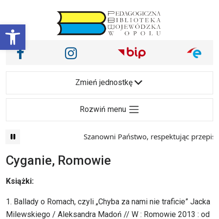
Przejdź do treści
Otwórz pasek narzędzi
Nasze media społecznościowe i inne
Facebook
Instagram
Main Navigation
Zmień jednostkę
Rozwiń menu
Szanowni Państwo, respektując przepisy prawa i
Cyganie, Romowie
Książki:
1. Ballady o Romach, czyli „Chyba za nami nie traficie” Jacka
Milewskiego / Aleksandra Madoń // W : Romowie 2013 : od