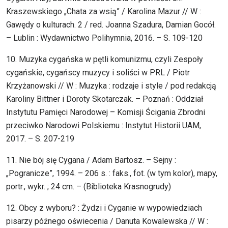
Kraszewskiego „Chata za wsią” / Karolina Mazur // W :
Gawędy o kulturach. 2 / red. Joanna Szadura, Damian Gocół.
– Lublin : Wydawnictwo Polihymnia, 2016. – S. 109-120
10. Muzyka cygańska w pętli komunizmu, czyli Zespoły
cygańskie, cygańscy muzycy i soliści w PRL / Piotr
Krzyżanowski // W : Muzyka : rodzaje i style / pod redakcją
Karoliny Bittner i Doroty Skotarczak. – Poznań : Oddział
Instytutu Pamięci Narodowej – Komisji Ścigania Zbrodni
przeciwko Narodowi Polskiemu : Instytut Historii UAM,
2017. – S. 207-219
11. Nie bój się Cygana / Adam Bartosz. – Sejny :
„Pogranicze”, 1994. – 206 s. : faks., fot. (w tym kolor), mapy,
portr., wykr. ; 24 cm. – (Biblioteka Krasnogrudy)
12. Obcy z wyboru? : Żydzi i Cyganie w wypowiedziach
pisarzy późnego oświecenia / Danuta Kowalewska // W :