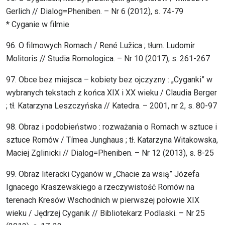
Gerlich // Dialog=Pheniben. – Nr 6 (2012), s. 74-79
* Cyganie w filmie
96. O filmowych Romach / René Lužica ; tłum. Ludomir
Molitoris // Studia Romologica. – Nr 10 (2017), s. 261-267
97. Obce bez miejsca – kobiety bez ojczyzny : „Cyganki” w
wybranych tekstach z końca XIX i XX wieku / Claudia Berger
; tł. Katarzyna Leszczyńska // Katedra. – 2001, nr 2, s. 80-97
98. Obraz i podobieństwo : rozważania o Romach w sztuce i
sztuce Romów / Tímea Junghaus ; tł. Katarzyna Witakowska,
Maciej Zglinicki // Dialog=Pheniben. – Nr 12 (2013), s. 8-25
99. Obraz literacki Cyganów w „Chacie za wsią” Józefa
Ignacego Kraszewskiego a rzeczywistość Romów na
terenach Kresów Wschodnich w pierwszej połowie XIX
wieku / Jędrzej Cyganik // Bibliotekarz Podlaski. – Nr 25