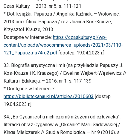
Czas Kultury. – 2013, nr 5, s. 111-121
* Dot. książki: Papusza / Angelika Kuźniak. – Wołowiec,
2013 oraz filmu: Papusza / reż. Joanna Kos-Krauze,
Krzysztof Krauze, 2013
Dostępne w Internecie:
https://czaskultury.pl/wp-
content/uploads/woocommerce_uploads/2021/03/110-
121_Papusza-u74ro2.pdf
[dostęp: 19.04.2023 r.]
33. Biografia artystyczna i mit (na przykładzie Papuszy J.
Kos-Krauze i K. Krauzego) / Ewelina Wejbert-Wąsiewicz //
Kultura i Edukacja. – 2016, nr 1, s. 117-139
* Dostępne w Internecie:
https://bibliotekanauki.pl/articles/2010603
[dostęp:
19.04.2023 r.]
34. „Bo Cygan jest u nich czemś niższem od człowieka” :
literacki obraz Cyganów w „Oksanie” Marii Sadowskiej /
Kinga Mielczarek // Studia Romologica. – Nr 9 (2016), s.