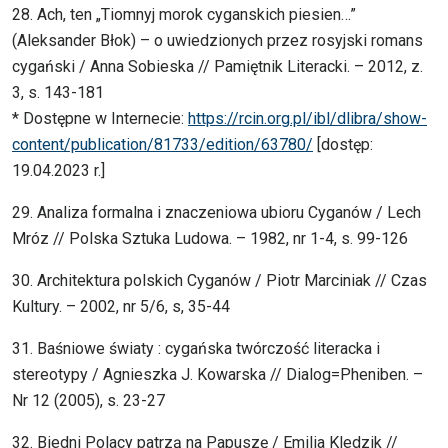
28. Ach, ten „Tiomnyj morok cyganskich piesien…”
(Aleksander Błok) – o uwiedzionych przez rosyjski romans
cygański / Anna Sobieska // Pamiętnik Literacki. – 2012, z.
3, s. 143-181
* Dostępne w Internecie:
https://rcin.org.pl/ibl/dlibra/show-
content/publication/81733/edition/63780/
[dostęp:
19.04.2023 r.]
29. Analiza formalna i znaczeniowa ubioru Cyganów / Lech
Mróz // Polska Sztuka Ludowa. – 1982, nr 1-4, s. 99-126
30. Architektura polskich Cyganów / Piotr Marciniak // Czas
Kultury. – 2002, nr 5/6, s, 35-44
31. Baśniowe światy : cygańska twórczość literacka i
stereotypy / Agnieszka J. Kowarska // Dialog=Pheniben. –
Nr 12 (2005), s. 23-27
32. Biedni Polacy patrzą na Papuszę / Emilia Kledzik //