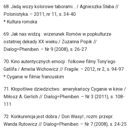
68. Jadą wozy kolorowe taborami… / Agnieszka Słaba //
Polonistyka. – 2011, nr 11, s. 34-40
* Kultura romska
69. Jak nas widzą : wizerunek Romów w popkulturze
ostatniej dekady XX wieku / Zuzanna Popik //
Dialog=Pheniben. – Nr 9 (2008), s. 26-27
70. Kino autentycznych emocji : folkowe filmy Tony’ego
Gatlifa / Amelia Wichowicz // Fragile. – 2012, nr 2, s. 94-97
* Cyganie w filmie francuskim
71. Kłopotliwe dziedzictwo : amerykańscy Cyganie w kinie /
Miłosz A. Gerlich // Dialog=Pheniben. – Nr 3 (2011), s. 108-
111
72. Konkurencja jest dobra / Don Wasyl ; rozm. przepr.
Wanda Rutowicz // Dialog=Pheniben. – Nr 7 (2008), s. 24-25