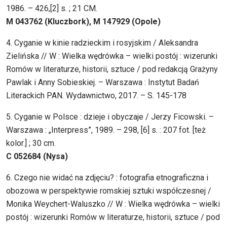
1986. – 426,[2] s. ; 21 CM.
M 043762 (Kluczbork), M 147929 (Opole)
4. Cyganie w kinie radzieckim i rosyjskim / Aleksandra
Zielińska // W : Wielka wędrówka – wielki postój : wizerunki
Romów w literaturze, historii, sztuce / pod redakcją Grażyny
Pawlak i Anny Sobieskiej. – Warszawa : Instytut Badań
Literackich PAN. Wydawnictwo, 2017. – S. 145-178
5. Cyganie w Polsce : dzieje i obyczaje / Jerzy Ficowski. –
Warszawa : „Interpress”, 1989. – 298, [6] s. : 207 fot. [też
kolor.] ; 30 cm.
C 052684 (Nysa)
6. Czego nie widać na zdjęciu? : fotografia etnograficzna i
obozowa w perspektywie romskiej sztuki współczesnej /
Monika Weychert-Waluszko // W : Wielka wędrówka – wielki
postój : wizerunki Romów w literaturze, historii, sztuce / pod