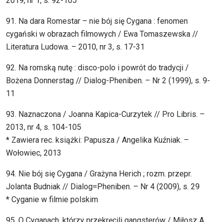
2019, nr 1, s. 92-105
91. Na dara Romestar – nie bój się Cygana : fenomen
cygański w obrazach filmowych / Ewa Tomaszewska //
Literatura Ludowa. – 2010, nr 3, s. 17-31
92. Na romską nutę : disco-polo i powrót do tradycji /
Bożena Donnerstag // Dialog-Pheniben. – Nr 2 (1999), s. 9-
11
93. Naznaczona / Joanna Kapica-Curzytek // Pro Libris. –
2013, nr 4, s. 104-105
* Zawiera rec. książki: Papusza / Angelika Kuźniak. –
Wołowiec, 2013
94. Nie bój się Cygana / Grażyna Herich ; rozm. przepr.
Jolanta Budniak // Dialog=Pheniben. – Nr 4 (2009), s. 29
* Cyganie w filmie polskim
95. O Cyganach, którzy przekręcili gangsterów / Miłosz A.