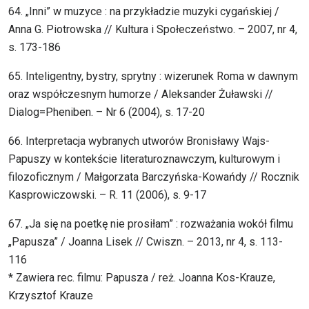
64. „Inni” w muzyce : na przykładzie muzyki cygańskiej /
Anna G. Piotrowska // Kultura i Społeczeństwo. – 2007, nr 4,
s. 173-186
65. Inteligentny, bystry, sprytny : wizerunek Roma w dawnym
oraz współczesnym humorze / Aleksander Żuławski //
Dialog=Pheniben. – Nr 6 (2004), s. 17-20
66. Interpretacja wybranych utworów Bronisławy Wajs-
Papuszy w kontekście literaturoznawczym, kulturowym i
filozoficznym / Małgorzata Barczyńska-Kowańdy // Rocznik
Kasprowiczowski. – R. 11 (2006), s. 9-17
67. „Ja się na poetkę nie prosiłam” : rozważania wokół filmu
„Papusza” / Joanna Lisek // Cwiszn. – 2013, nr 4, s. 113-
116
* Zawiera rec. filmu: Papusza / reż. Joanna Kos-Krauze,
Krzysztof Krauze