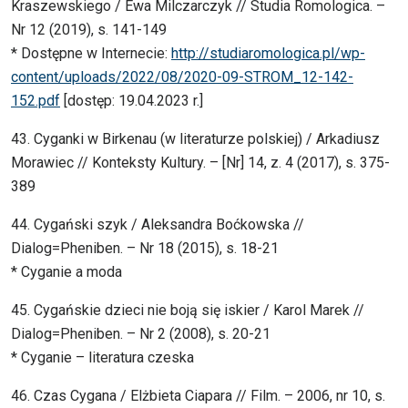
Kraszewskiego / Ewa Milczarczyk // Studia Romologica. –
Nr 12 (2019), s. 141-149
* Dostępne w Internecie:
http://studiaromologica.pl/wp-
content/uploads/2022/08/2020-09-STROM_12-142-
152.pdf
[dostęp: 19.04.2023 r.]
43. Cyganki w Birkenau (w literaturze polskiej) / Arkadiusz
Morawiec // Konteksty Kultury. – [Nr] 14, z. 4 (2017), s. 375-
389
44. Cygański szyk / Aleksandra Boćkowska //
Dialog=Pheniben. – Nr 18 (2015), s. 18-21
* Cyganie a moda
45. Cygańskie dzieci nie boją się iskier / Karol Marek //
Dialog=Pheniben. – Nr 2 (2008), s. 20-21
* Cyganie – literatura czeska
46. Czas Cygana / Elżbieta Ciapara // Film. – 2006, nr 10, s.