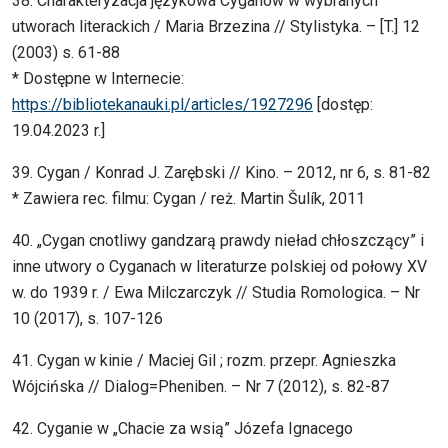
38. Charakteryzacja językowa Cyganów w wybranych
utworach literackich / Maria Brzezina // Stylistyka. – [T.] 12
(2003) s. 61-88
* Dostępne w Internecie:
https://bibliotekanauki.pl/articles/1927296
[dostęp:
19.04.2023 r.]
39. Cygan / Konrad J. Zarębski // Kino. – 2012, nr 6, s. 81-82
* Zawiera rec. filmu: Cygan / reż. Martin Šulík, 2011
40. „Cygan cnotliwy gandzarą prawdy nieład chłoszczący” i
inne utwory o Cyganach w literaturze polskiej od połowy XV
w. do 1939 r. / Ewa Milczarczyk // Studia Romologica. – Nr
10 (2017), s. 107-126
41. Cygan w kinie / Maciej Gil ; rozm. przepr. Agnieszka
Wójcińska // Dialog=Pheniben. – Nr 7 (2012), s. 82-87
42. Cyganie w „Chacie za wsią” Józefa Ignacego