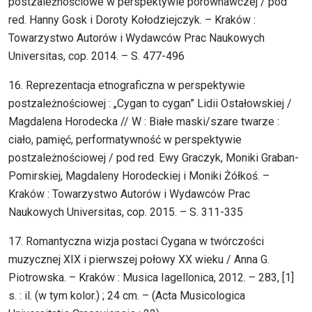
postzależnościowe w perspektywie porównawczej / pod
red. Hanny Gosk i Doroty Kołodziejczyk. – Kraków :
Towarzystwo Autorów i Wydawców Prac Naukowych
Universitas, cop. 2014. – S. 477-496
16. Reprezentacja etnograficzna w perspektywie
postzależnościowej : „Cygan to cygan” Lidii Ostałowskiej /
Magdalena Horodecka // W : Białe maski/szare twarze :
ciało, pamięć, performatywność w perspektywie
postzależnościowej / pod red. Ewy Graczyk, Moniki Graban-
Pomirskiej, Magdaleny Horodeckiej i Moniki Żółkoś. –
Kraków : Towarzystwo Autorów i Wydawców Prac
Naukowych Universitas, cop. 2015. – S. 311-335
17. Romantyczna wizja postaci Cygana w twórczości
muzycznej XIX i pierwszej połowy XX wieku / Anna G.
Piotrowska. – Kraków : Musica Iagellonica, 2012. – 283, [1]
s. : il. (w tym kolor.) ; 24 cm. – (Acta Musicologica