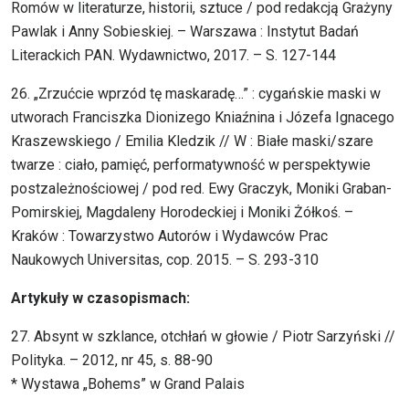
Romów w literaturze, historii, sztuce / pod redakcją Grażyny
Pawlak i Anny Sobieskiej. – Warszawa : Instytut Badań
Literackich PAN. Wydawnictwo, 2017. – S. 127-144
26. „Zrzućcie wprzód tę maskaradę…” : cygańskie maski w
utworach Franciszka Dionizego Kniaźnina i Józefa Ignacego
Kraszewskiego / Emilia Kledzik // W : Białe maski/szare
twarze : ciało, pamięć, performatywność w perspektywie
postzależnościowej / pod red. Ewy Graczyk, Moniki Graban-
Pomirskiej, Magdaleny Horodeckiej i Moniki Żółkoś. –
Kraków : Towarzystwo Autorów i Wydawców Prac
Naukowych Universitas, cop. 2015. – S. 293-310
Artykuły w czasopismach:
27. Absynt w szklance, otchłań w głowie / Piotr Sarzyński //
Polityka. – 2012, nr 45, s. 88-90
* Wystawa „Bohems” w Grand Palais