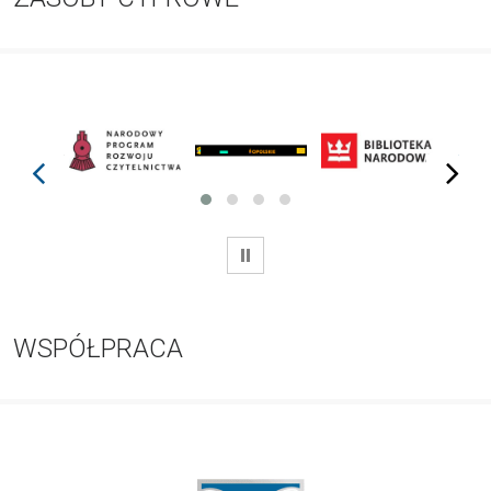
prev
next
WSTRZYMAJ
WSPÓŁPRACA