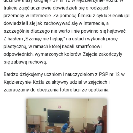
uczniów klasy drugiej PSP nr 12 w Kędzierzynie-Koźlu. W
trakcie zajęć uczniowie dowiedzieli się o rodzajach
przemocy w Internecie. Za pomocą filmiku z cyklu Sieciaki.pl
dowiedzieli się jak zachowywać się w Internecie, a
szczególnie dlaczego nie warto i nie powinno się hejtować.
Z hasłem „Szanuję nie hejtuję” na ustach wykonali pracę
plastyczną, w ramach której nadali smartfonowi
odpowiednich, wymarzonych kolorów. Zajęcia zakończyły
się zabawą ruchową.
Bardzo dziękujemy uczniom i nauczycielom z PSP nr 12 w
Kędzierzynie-Koźlu za aktywny udział w zajęciach i
zapraszamy do obejrzenia fotorelacji ze spotkania.