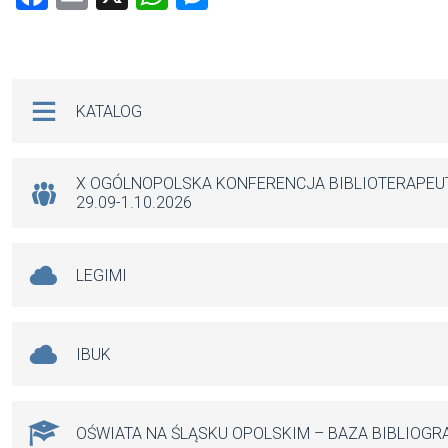
a
m
h
es
ce
ail
at
se
b
s
n
Na skróty
KATALOG
o
A
g
o
p
er
k
p
X OGÓLNOPOLSKA KONFERENCJA BIBLIOTERAPE
29.09-1.10.2026
LEGIMI
IBUK
OŚWIATA NA ŚLĄSKU OPOLSKIM – BAZA BIBLIOGR