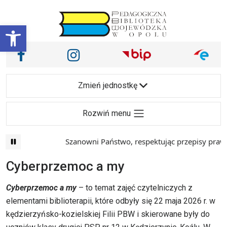
Przejdź do treści
Otwórz pasek narzędzi
Nasze media społecznościowe i inne
Facebook
Instagram
Main Navigation
Zmień jednostkę
Rozwiń menu
Szanowni Państwo, respektując przepisy prawa i 
Cyberprzemoc a my
Cyberprzemoc a my
– to temat zajęć czytelniczych z
elementami biblioterapii, które odbyły się 22 maja 2026 r. w
kędzierzyńsko-kozielskiej Filii PBW i skierowane były do