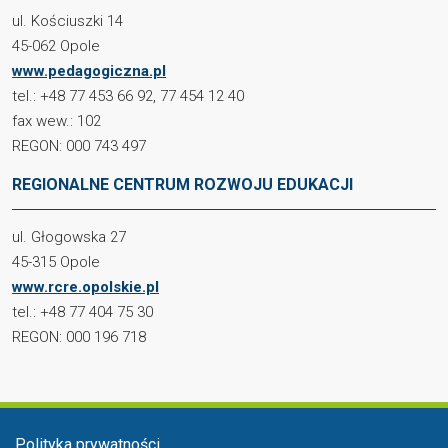
ul. Kościuszki 14
45-062 Opole
www.pedagogiczna.pl
tel.: +48 77 453 66 92, 77 454 12 40
fax wew.: 102
REGON: 000 743 497
REGIONALNE CENTRUM ROZWOJU EDUKACJI
ul. Głogowska 27
45-315 Opole
www.rcre.opolskie.pl
tel.: +48 77 404 75 30
REGON: 000 196 718
Menu stopka
Polityka prywatności