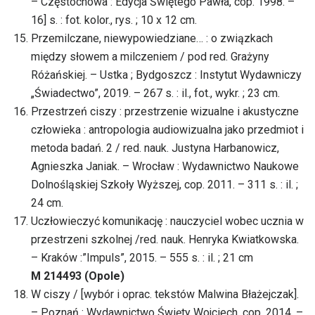
– Częstochowa : Edycja Świętego Pawła, cop. 1998. –
16] s. : fot. kolor., rys. ; 10 x 12 cm.
Przemilczane, niewypowiedziane… : o związkach
między słowem a milczeniem / pod red. Grażyny
Różańskiej. – Ustka ; Bydgoszcz : Instytut Wydawniczy
„Świadectwo”, 2019. – 267 s. : il., fot., wykr. ; 23 cm.
Przestrzeń ciszy : przestrzenie wizualne i akustyczne
człowieka : antropologia audiowizualna jako przedmiot i
metoda badań. 2 / red. nauk. Justyna Harbanowicz,
Agnieszka Janiak. – Wrocław : Wydawnictwo Naukowe
Dolnośląskiej Szkoły Wyższej, cop. 2011. – 311 s. : il. ;
24 cm.
Uczłowieczyć komunikację : nauczyciel wobec ucznia w
przestrzeni szkolnej /red. nauk. Henryka Kwiatkowska.
– Kraków :”Impuls”, 2015. – 555 s. : il. ; 21 cm
M 214493 (Opole)
W ciszy / [wybór i oprac. tekstów Malwina Błażejczak].
– Poznań : Wydawnictwo Święty Wojciech, cop. 2014. –