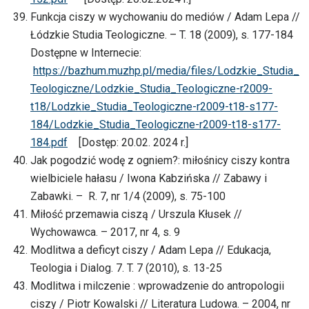
Funkcja ciszy w wychowaniu do mediów / Adam Lepa //
Łódzkie Studia Teologiczne. – T. 18 (2009), s. 177-184
Dostępne w Internecie:
https://bazhum.muzhp.pl/media/files/Lodzkie_Studia_
Teologiczne/Lodzkie_Studia_Teologiczne-r2009-
t18/Lodzkie_Studia_Teologiczne-r2009-t18-s177-
184/Lodzkie_Studia_Teologiczne-r2009-t18-s177-
184.pdf
[Dostęp: 20.02. 2024 r.]
Jak pogodzić wodę z ogniem?: miłośnicy ciszy kontra
wielbiciele hałasu / Iwona Kabzińska // Zabawy i
Zabawki. – R. 7, nr 1/4 (2009), s. 75-100
Miłość przemawia ciszą / Urszula Kłusek //
Wychowawca. – 2017, nr 4, s. 9
Modlitwa a deficyt ciszy / Adam Lepa // Edukacja,
Teologia i Dialog. 7. T. 7 (2010), s. 13-25
Modlitwa i milczenie : wprowadzenie do antropologii
ciszy / Piotr Kowalski // Literatura Ludowa. – 2004, nr