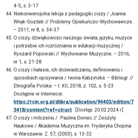
4-5, s. 3-17
Niekonwencjolna lekcja z pedagogiki ciszy / Joanna
Wnęk-Gozdek // Problemy Opiekuńczo-Wychowawcze.
– 2011, nr 8, s. 34-37
O ciszy, dźwiękowości naszego świata, języku, muzyce
i potrzebie ich rozróżniania w edukacji muzycznej /
Ryszard Popowski // Wychowanie Muzyczne. – 2016,
nr 1, s. 21-28
O ciszy i hałasie, ich doświadczaniu, definiowaniu i
sposobach opisywania / Iwona Kabzińska. – Bibliogr. //
Etnografia Polska. – t. XII, 2018, z. 102, s. 5-23
Dostępne w Internecie:
https://rcin.org.pl/dlibra/publication/94403/edition/7
3418/content?ref=struct
[Dostęp: 20.02.2024 r.]
O ciszy i milczeniu / Paulina Doniec // Zeszyty
Naukowe / Akademia Muzyczna im. Fryderyka Chopina
w Warszawie. Z. 57, (2003), s. 13-32