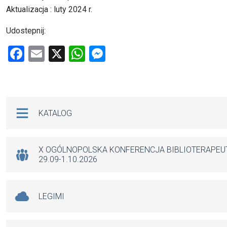
Aktualizacja : luty 2024 r.
Udostepnij:
F
E
X
W
M
a
m
h
es
ce
ail
at
se
b
s
n
Na skróty
KATALOG
o
A
g
o
p
er
k
p
X OGÓLNOPOLSKA KONFERENCJA BIBLIOTERAPE
29.09-1.10.2026
LEGIMI