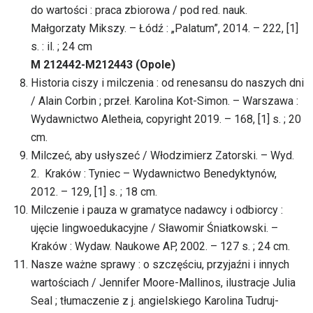
do wartości : praca zbiorowa / pod red. nauk.
Małgorzaty Mikszy. – Łódź : „Palatum”, 2014. – 222, [1]
s. : il. ; 24 cm
M 212442-M212443 (Opole)
Historia ciszy i milczenia : od renesansu do naszych dni
/ Alain Corbin ; przeł. Karolina Kot-Simon. – Warszawa :
Wydawnictwo Aletheia, copyright 2019. – 168, [1] s. ; 20
cm.
Milczeć, aby usłyszeć / Włodzimierz Zatorski. – Wyd.
2. Kraków : Tyniec – Wydawnictwo Benedyktynów,
2012. – 129, [1] s. ; 18 cm.
Milczenie i pauza w gramatyce nadawcy i odbiorcy :
ujęcie lingwoedukacyjne / Sławomir Śniatkowski. –
Kraków : Wydaw. Naukowe AP, 2002. – 127 s. ; 24 cm.
Nasze ważne sprawy : o szczęściu, przyjaźni i innych
wartościach / Jennifer Moore-Mallinos, ilustracje Julia
Seal ; tłumaczenie z j. angielskiego Karolina Tudruj-