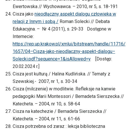
Ewertowska // Wychowawca. – 2010, nr 5, s. 18-191
Cisza jako
nieodłączny aspekt dialogu człowieka w
relacji z Innym i sobą /
Roman Solecki // Debata
Edukacyjna. – Nr 4 (2011), s. 29-33 Dostępne w
Internecie:
https://rep.up.krakow.pl/xmlui/bitstream/handle/11716/
1657/04–Cisza-jako-nieodlaczny-aspekt-dialogu–
Solecki.pdf?sequence=1&isAllowed=y
[Dostęp:
20.02.2024 r.]
Cisza jest kulturą / Halina Kudlińska. // Tematy z
Szewskiej.- 2007, nr 1, s. 30-34
Cisza (milczenie) w modlitwie. Refleksje na kanwie
pedagogiki Marii Montessori / Bernadeta Sierszecka //
Katecheta. – 2004, nr 10, s. 58-64
Cisza na katechezie / Bernadeta Sierszecka //
Katecheta. – 2004, nr 11, s. 61-66
Cisza potrzebna od zaraz : lekcja biblioteczna