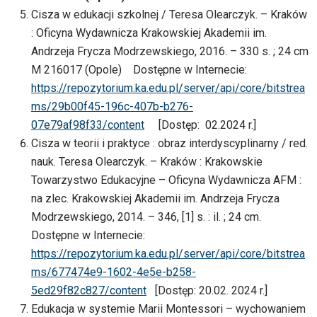
Cisza w edukacji szkolnej / Teresa Olearczyk. – Kraków
: Oficyna Wydawnicza Krakowskiej Akademii im.
Andrzeja Frycza Modrzewskiego, 2016. – 330 s. ; 24 cm
M 216017 (Opole) Dostępne w Internecie:
https://repozytorium.ka.edu.pl/server/api/core/bitstrea
ms/29b00f45-196c-407b-b276-
07e79af98f33/content
[Dostęp: 02.2024 r.]
Cisza w teorii i praktyce : obraz interdyscyplinarny / red.
nauk. Teresa Olearczyk. – Kraków : Krakowskie
Towarzystwo Edukacyjne – Oficyna Wydawnicza AFM :
na zlec. Krakowskiej Akademii im. Andrzeja Frycza
Modrzewskiego, 2014. – 346, [1] s. : il. ; 24 cm.
Dostępne w Internecie:
https://repozytorium.ka.edu.pl/server/api/core/bitstrea
ms/677474e9-1602-4e5e-b258-
5ed29f82c827/content
[Dostęp: 20.02. 2024 r.]
Edukacja w systemie Marii Montessori – wychowaniem