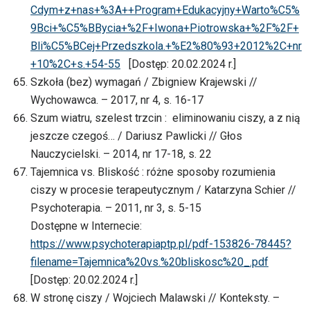
Cdym+z+nas+%3A++Program+Edukacyjny+Warto%C5%
9Bci+%C5%BBycia+%2F+Iwona+Piotrowska+%2F%2F+
Bli%C5%BCej+Przedszkola.+%E2%80%93+2012%2C+nr
+10%2C+s.+54-55
[Dostęp: 20.02.2024 r.]
Szkoła (bez) wymagań / Zbigniew Krajewski //
Wychowawca. – 2017, nr 4, s. 16-17
Szum wiatru, szelest trzcin : eliminowaniu ciszy, a z nią
jeszcze czegoś… / Dariusz Pawlicki // Głos
Nauczycielski. – 2014, nr 17-18, s. 22
Tajemnica vs. Bliskość : różne sposoby rozumienia
ciszy w procesie terapeutycznym / Katarzyna Schier //
Psychoterapia. – 2011, nr 3, s. 5-15
Dostępne w Internecie:
https://www.psychoterapiaptp.pl/pdf-153826-78445?
filename=Tajemnica%20vs.%20bliskosc%20_.pdf
[Dostęp: 20.02.2024 r.]
W stronę ciszy / Wojciech Malawski // Konteksty. –