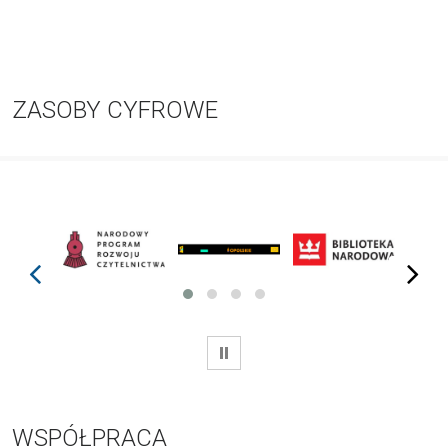
ZASOBY CYFROWE
prev
next
WSTRZYMAJ
WSPÓŁPRACA