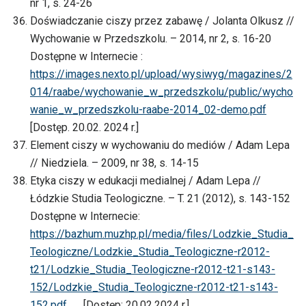
nr 1, s. 24-26
Doświadczanie ciszy przez zabawę / Jolanta Olkusz //
Wychowanie w Przedszkolu. – 2014, nr 2, s. 16-20
Dostępne w Internecie :
https://images.nexto.pl/upload/wysiwyg/magazines/2
014/raabe/wychowanie_w_przedszkolu/public/wycho
wanie_w_przedszkolu-raabe-2014_02-demo.pdf
[Dostęp. 20.02. 2024 r.]
Element ciszy w wychowaniu do mediów / Adam Lepa
// Niedziela. – 2009, nr 38, s. 14-15
Etyka ciszy w edukacji medialnej / Adam Lepa //
Łódzkie Studia Teologiczne. – T. 21 (2012), s. 143-152
Dostępne w Internecie:
https://bazhum.muzhp.pl/media/files/Lodzkie_Studia_
Teologiczne/Lodzkie_Studia_Teologiczne-r2012-
t21/Lodzkie_Studia_Teologiczne-r2012-t21-s143-
152/Lodzkie_Studia_Teologiczne-r2012-t21-s143-
152.pdf
[Dostęp: 20.02.2024 r.]