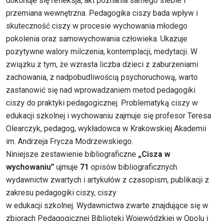
dokonuje się refleksja, akt poznania samego siebie i
przemiana wewnętrzna. Pedagogika ciszy bada wpływ i
skuteczność ciszy w procesie wychowania młodego
pokolenia oraz samowychowania człowieka. Ukazuje
pozytywne walory milczenia, kontemplacji, medytacji. W
związku z tym, że wzrasta liczba dzieci z zaburzeniami
zachowania, z nadpobudliwością psychoruchową, warto
zastanowić się nad wprowadzaniem metod pedagogiki
ciszy do praktyki pedagogicznej. Problematyką ciszy w
edukacji szkolnej i wychowaniu zajmuje się profesor Teresa
Olearczyk, pedagog, wykładowca w Krakowskiej Akademii
im. Andrzeja Frycza Modrzewskiego.
Niniejsze zestawienie bibliograficzne
„Cisza w
wychowaniu”
ujmuje
71
opisów bibliograficznych
wydawnictw zwartych i artykułów z czasopism, publikacji z
zakresu pedagogiki ciszy, ciszy
w edukacji szkolnej. Wydawnictwa zwarte znajdujące się w
zbiorach Pedagogicznej Biblioteki Wojewódzkiej w Opolu i