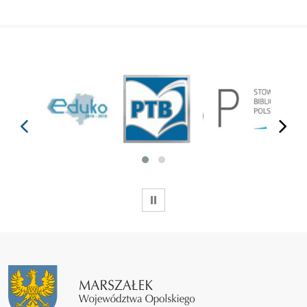
prev
next
WSTRZYMAJ