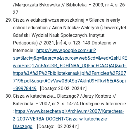
/Małgorzata Bykowska // Biblioteka. – 2009, nr 4, s. 26-
27
Cisza w edukacji wczesnoszkolnej = Silence in early
school education / Anna Nitecka-Walerych (Uniwersytet
Gdański. Wydział Nauk Społecznych. Instytut
Pedagogiki) // 2021, [nr] 4, s. 123-143 Dostępne w
Internecie :
https://www.google.com/url?
sa=t&rct=j&q=&esrc=s&source=web&cd=&ved=2ahUKE
winrPmQ17mEAxU3R_EDHfN8A_UQFnoECA4QAQ&url=
https%3A%2F%2Fbibliotekanauki.pl%2Farticles%2F207
7196.pdf&usg=AOvVaw0BtASq7AkInU9HTkvf5ErA&opi
=89978449
[Dostęp: 20.02. 2024 r.]
Cisza w katechezie… Dlaczego? /Jerzy Kostorz //
Katecheta. – 2007, nr 2, s. 14-24 Dostępne w Internecie
:
https://www.katecheta.pl/Archiwum/2007/Katecheta-
2-2007/VERBA-DOCENT/Cisza-w-katechezie-
Dlaczego
[Dostęp: 02.2024 r.]