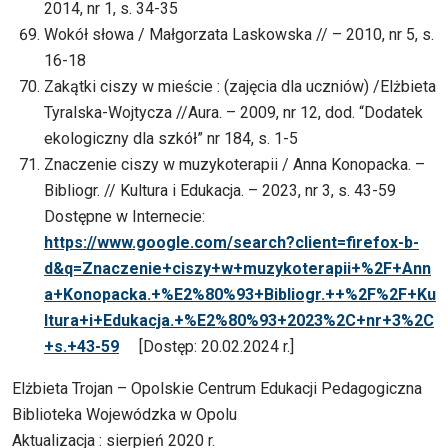
2014, nr 1, s. 34-35
Wokół słowa / Małgorzata Laskowska // – 2010, nr 5, s.
16-18
Zakątki ciszy w mieście : (zajęcia dla uczniów) /Elżbieta
Tyralska-Wojtycza //Aura. – 2009, nr 12, dod. “Dodatek
ekologiczny dla szkół” nr 184, s. 1-5
Znaczenie ciszy w muzykoterapii / Anna Konopacka. –
Bibliogr. // Kultura i Edukacja. – 2023, nr 3, s. 43-59
Dostępne w Internecie:
https://www.google.com/search?client=firefox-b-
d&q=Znaczenie+ciszy+w+muzykoterapii+%2F+Ann
a+Konopacka.+%E2%80%93+Bibliogr.++%2F%2F+Ku
ltura+i+Edukacja.+%E2%80%93+2023%2C+nr+3%2C
+s.+43-59
[Dostęp: 20.02.2024 r.]
Elżbieta Trojan – Opolskie Centrum Edukacji Pedagogiczna
Biblioteka Wojewódzka w Opolu
Aktualizacja : sierpień 2020 r.