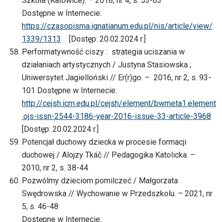
Szkoła (Katowice). – 2018, nr 4, s. 53-63
Dostępne w Internecie:
https://czasopisma.ignatianum.edu.pl/nis/article/view/
1339/1313
[Dostęp: 20.02.2024 r.]
Performatywność ciszy : strategia uciszania w
działaniach artystycznych / Justyna Stasiowska ;
Uniwersytet Jagielloński // Er(r)go. – 2016, nr 2, s. 93-
101 Dostępne w Internecie:
http://cejsh.icm.edu.pl/cejsh/element/bwmeta1.element
.ojs-issn-2544-3186-year-2016-issue-33-article-3968
[Dostęp: 20.02.2024 r.]
Potencjał duchowy dziecka w procesie formacji
duchowej / Alojzy Tkáč // Pedagogika Katolicka. –
2010, nr 2, s. 38-44
Pozwólmy dzieciom pomilczeć / Małgorzata
Swędrowska // Wychowanie w Przedszkolu. – 2021, nr
5, s. 46-48
Dostępne w Internecie: