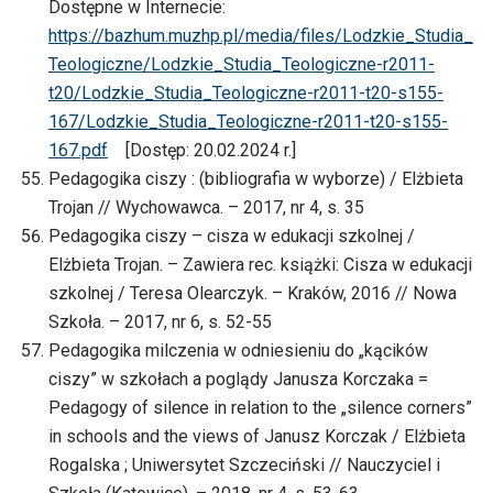
Dostępne w Internecie:
https://bazhum.muzhp.pl/media/files/Lodzkie_Studia_
Teologiczne/Lodzkie_Studia_Teologiczne-r2011-
t20/Lodzkie_Studia_Teologiczne-r2011-t20-s155-
167/Lodzkie_Studia_Teologiczne-r2011-t20-s155-
167.pdf
[Dostęp: 20.02.2024 r.]
Pedagogika ciszy : (bibliografia w wyborze) / Elżbieta
Trojan // Wychowawca. – 2017, nr 4, s. 35
Pedagogika ciszy – cisza w edukacji szkolnej /
Elżbieta Trojan. – Zawiera rec. książki: Cisza w edukacji
szkolnej / Teresa Olearczyk. – Kraków, 2016 // Nowa
Szkoła. – 2017, nr 6, s. 52-55
Pedagogika milczenia w odniesieniu do „kącików
ciszy” w szkołach a poglądy Janusza Korczaka =
Pedagogy of silence in relation to the „silence corners”
in schools and the views of Janusz Korczak / Elżbieta
Rogalska ; Uniwersytet Szczeciński // Nauczyciel i