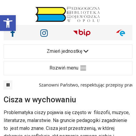
Przejdź do treści
Otwórz pasek narzędzi
Nasze media społecznościowe i inne
Facebook
Instagram
Main Navigation
Zmień jednostkę
Rozwiń menu
Szanowni Państwo, respektując przepisy prawa i mają
Cisza w wychowaniu
Problematyka ciszy pojawia się często w filozofii, muzyce,
literaturze, malarstwie. Na gruncie pedagogiki zagadnienie
to jest mało znane. Cisza jest przestrzenią, w której