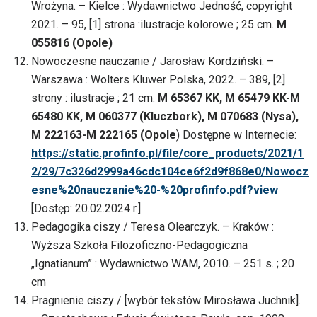
Wrożyna. – Kielce : Wydawnictwo Jedność, copyright
2021. – 95, [1] strona :ilustracje kolorowe ; 25 cm.
M
055816 (Opole)
Nowoczesne nauczanie / Jarosław Kordziński. –
Warszawa : Wolters Kluwer Polska, 2022. – 389, [2]
strony : ilustracje ; 21 cm.
M 65367 KK, M 65479 KK-M
65480 KK, M 060377 (Kluczbork), M 070683 (Nysa),
M 222163-M 222165 (Opole
) Dostępne w Internecie:
https://static.profinfo.pl/file/core_products/2021/1
2/29/7c326d2999a46cdc104ce6f2d9f868e0/Nowocz
esne%20nauczanie%20-%20profinfo.pdf?view
[Dostęp: 20.02.2024 r.]
Pedagogika ciszy / Teresa Olearczyk. – Kraków :
Wyższa Szkoła Filozoficzno-Pedagogiczna
„Ignatianum” : Wydawnictwo WAM, 2010. – 251 s. ; 20
cm
Pragnienie ciszy / [wybór tekstów Mirosława Juchnik].