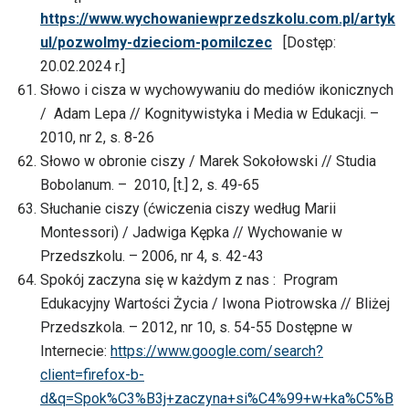
https://www.wychowaniewprzedszkolu.com.pl/artyk
ul/pozwolmy-dzieciom-pomilczec
[Dostęp:
20.02.2024 r.]
Słowo i cisza w wychowywaniu do mediów ikonicznych
/ Adam Lepa // Kognitywistyka i Media w Edukacji. –
2010, nr 2, s. 8-26
Słowo w obronie ciszy / Marek Sokołowski // Studia
Bobolanum. – 2010, [t.] 2, s. 49-65
Słuchanie ciszy (ćwiczenia ciszy według Marii
Montessori) / Jadwiga Kępka // Wychowanie w
Przedszkolu. – 2006, nr 4, s. 42-43
Spokój zaczyna się w każdym z nas : Program
Edukacyjny Wartości Życia / Iwona Piotrowska // Bliżej
Przedszkola. – 2012, nr 10, s. 54-55 Dostępne w
Internecie:
https://www.google.com/search?
client=firefox-b-
d&q=Spok%C3%B3j+zaczyna+si%C4%99+w+ka%C5%B