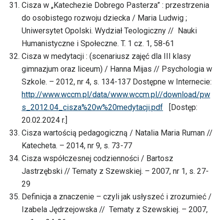
Cisza w „Katechezie Dobrego Pasterza” : przestrzenia
do osobistego rozwoju dziecka / Maria Ludwig ;
Uniwersytet Opolski. Wydział Teologiczny // Nauki
Humanistyczne i Społeczne. T. 1 cz. 1, 58-61
Cisza w medytacji : (scenariusz zajęć dla III klasy
gimnazjum oraz liceum) / Hanna Mijas // Psychologia w
Szkole. – 2012, nr 4, s. 134-137 Dostępne w Internecie:
http://www.wccm.pl/data/www.wccm.pl//download/pw
s_2012.04_cisza%20w%20medytacji.pdf
[Dostęp:
20.02.2024 r.]
Cisza wartością pedagogiczną / Natalia Maria Ruman //
Katecheta. – 2014, nr 9, s. 73-77
Cisza współczesnej codzienności / Bartosz
Jastrzębski // Tematy z Szewskiej. – 2007, nr 1, s. 27-
29
Definicja a znaczenie – czyli jak usłyszeć i zrozumieć /
Izabela Jędrzejowska // Tematy z Szewskiej. – 2007,