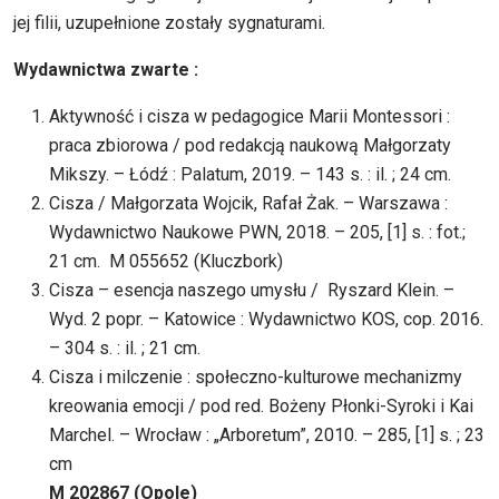
jej filii, uzupełnione zostały sygnaturami.
Wydawnictwa zwarte :
Aktywność i cisza w pedagogice Marii Montessori :
praca zbiorowa / pod redakcją naukową Małgorzaty
Mikszy. – Łódź : Palatum, 2019. – 143 s. : il. ; 24 cm.
Cisza / Małgorzata Wojcik, Rafał Żak. – Warszawa :
Wydawnictwo Naukowe PWN, 2018. – 205, [1] s. : fot.;
21 cm. M 055652 (Kluczbork)
Cisza – esencja naszego umysłu / Ryszard Klein. –
Wyd. 2 popr. – Katowice : Wydawnictwo KOS, cop. 2016.
– 304 s. : il. ; 21 cm.
Cisza i milczenie : społeczno-kulturowe mechanizmy
kreowania emocji / pod red. Bożeny Płonki-Syroki i Kai
Marchel. – Wrocław : „Arboretum”, 2010. – 285, [1] s. ; 23
cm
M 202867 (Opole)