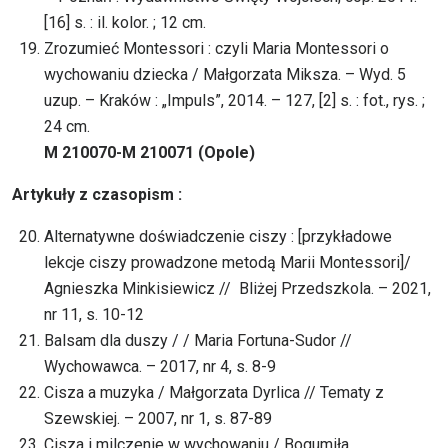
[16] s. : il. kolor. ; 12 cm.
Zrozumieć Montessori : czyli Maria Montessori o
wychowaniu dziecka / Małgorzata Miksza. – Wyd. 5
uzup. – Kraków : „Impuls”, 2014. – 127, [2] s. : fot., rys. ;
24 cm.
M 210070-M 210071 (Opole)
Artykuły z czasopism :
Alternatywne doświadczenie ciszy : [przykładowe
lekcje ciszy prowadzone metodą Marii Montessori]/
Agnieszka Minkisiewicz // Bliżej Przedszkola. – 2021,
nr 11, s. 10-12
Balsam dla duszy / / Maria Fortuna-Sudor //
Wychowawca. – 2017, nr 4, s. 8-9
Cisza a muzyka / Małgorzata Dyrlica // Tematy z
Szewskiej. – 2007, nr 1, s. 87-89
Cisza i milczenie w wychowaniu / Bogumiła