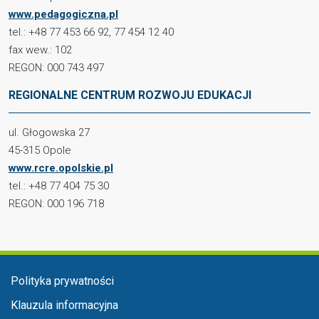
www.pedagogiczna.pl
tel.: +48 77 453 66 92, 77 454 12 40
fax wew.: 102
REGON: 000 743 497
REGIONALNE CENTRUM ROZWOJU EDUKACJI
ul. Głogowska 27
45-315 Opole
www.rcre.opolskie.pl
tel.: +48 77 404 75 30
REGON: 000 196 718
Menu stopka
Polityka prywatności
Klauzula informacyjna