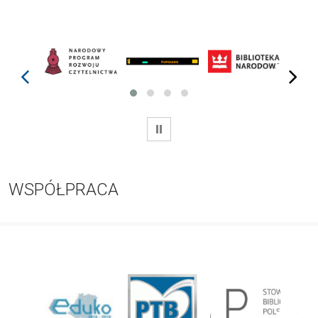
prev
next
WSTRZYMAJ
WSPÓŁPRACA
prev
next