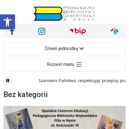
Przejdź do treści
Otwórz pasek narzędzi
Nasze media społecznościowe i inne
Facebook
Instagram
Main Navigation
Zmień jednostkę
Rozwiń menu
Szanowni Państwo, respektując przepisy prawa i mając
Bez kategorii