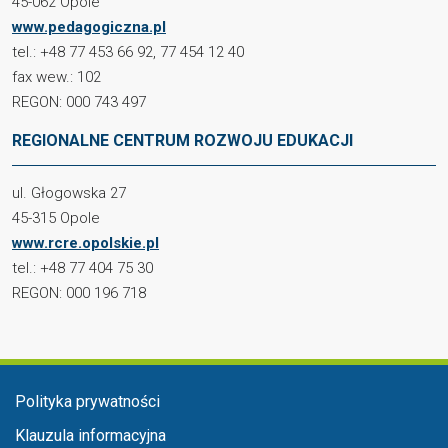
45-062 Opole
www.pedagogiczna.pl
tel.: +48 77 453 66 92, 77 454 12 40
fax wew.: 102
REGON: 000 743 497
REGIONALNE CENTRUM ROZWOJU EDUKACJI
ul. Głogowska 27
45-315 Opole
www.rcre.opolskie.pl
tel.: +48 77 404 75 30
REGON: 000 196 718
Menu stopka
Polityka prywatności
Klauzula informacyjna