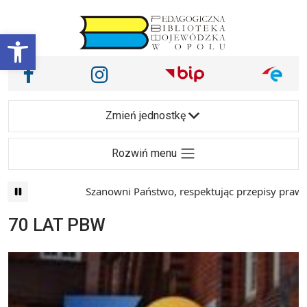
Przejdź do treści
Otwórz pasek narzędzi
Nasze media społecznościowe i inne
Facebook
Instagram
Main Navigation
Zmień jednostkę
Rozwiń menu
Szanowni Państwo, respektując przepisy prawa i
70 LAT PBW