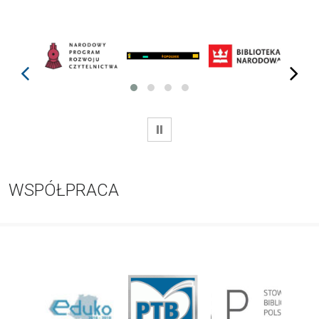
prev
next
WSTRZYMAJ
WSPÓŁPRACA