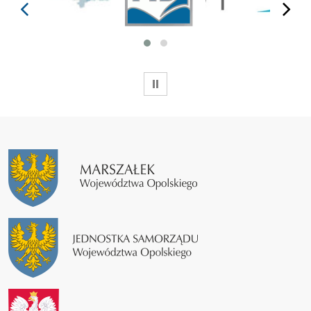
prev
next
WSTRZYMAJ