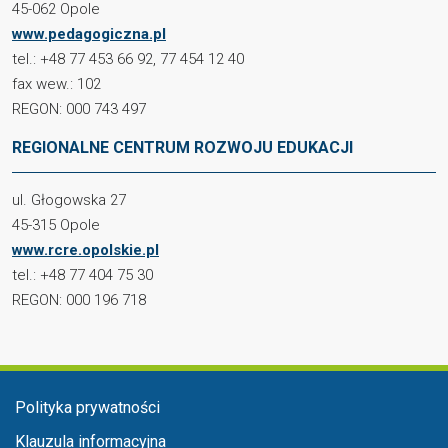
45-062 Opole
www.pedagogiczna.pl
tel.: +48 77 453 66 92, 77 454 12 40
fax wew.: 102
REGON: 000 743 497
REGIONALNE CENTRUM ROZWOJU EDUKACJI
ul. Głogowska 27
45-315 Opole
www.rcre.opolskie.pl
tel.: +48 77 404 75 30
REGON: 000 196 718
Menu stopka
Polityka prywatności
Klauzula informacyjna