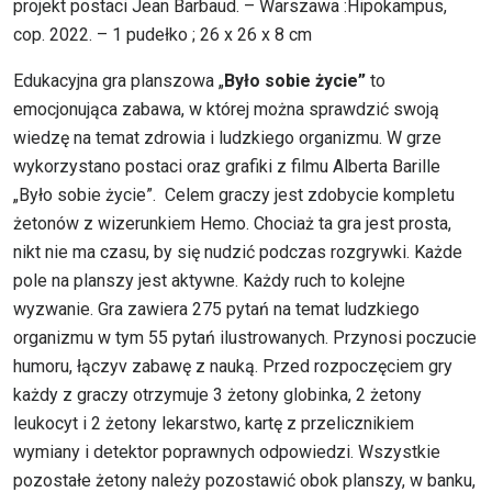
projekt postaci Jean Barbaud. – Warszawa :Hipokampus,
cop. 2022. – 1 pudełko ; 26 x 26 x 8 cm
Edukacyjna gra planszowa „
Było sobie życie”
to
emocjonująca zabawa, w której można sprawdzić swoją
wiedzę na temat zdrowia i ludzkiego organizmu. W grze
wykorzystano postaci oraz grafiki z filmu Alberta Barille
„Było sobie życie”.
Celem graczy jest zdobycie kompletu
żetonów z wizerunkiem Hemo. Chociaż ta gra jest prosta,
nikt nie ma czasu, by się nudzić podczas rozgrywki. Każde
pole na planszy jest aktywne. Każdy ruch to kolejne
wyzwanie. Gra zawiera 275 pytań na temat ludzkiego
organizmu w tym 55 pytań ilustrowanych. Przynosi poczucie
humoru, łączyv zabawę z nauką. Przed rozpoczęciem gry
każdy z graczy otrzymuje 3 żetony globinka, 2 żetony
leukocyt i 2 żetony lekarstwo, kartę z przelicznikiem
wymiany i detektor poprawnych odpowiedzi. Wszystkie
pozostałe żetony należy pozostawić obok planszy, w banku,