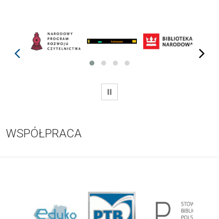
prev
next
WSTRZYMAJ
WSPÓŁPRACA