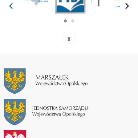
prev
next
WSTRZYMAJ