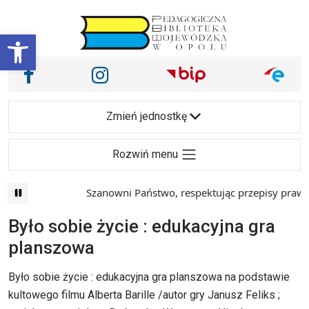
Przejdź do treści
Otwórz pasek narzędzi
Nasze media społecznościowe i inne
Facebook
Instagram
Main Navigation
Zmień jednostkę
Rozwiń menu
Szanowni Państwo, respektując przepisy prawa i
Było sobie życie : edukacyjna gra
planszowa
Było sobie życie : edukacyjna gra planszowa na podstawie
kultowego filmu Alberta Barille /autor gry Janusz Feliks ;