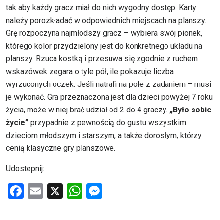
tak aby każdy gracz miał do nich wygodny dostęp. Karty
należy porozkładać w odpowiednich miejscach na planszy.
Grę rozpoczyna najmłodszy gracz – wybiera swój pionek,
którego kolor przydzielony jest do konkretnego układu na
planszy. Rzuca kostką i przesuwa się zgodnie z ruchem
wskazówek zegara o tyle pół, ile pokazuje liczba
wyrzuconych oczek. Jeśli natrafi na pole z zadaniem – musi
je wykonać. Gra przeznaczona jest dla dzieci powyżej 7 roku
życia, może w niej brać udział od 2 do 4 graczy.
„Było sobie
życie”
przypadnie z pewnością do gustu wszystkim
dzieciom młodszym i starszym, a także dorosłym, którzy
cenią klasyczne gry planszowe.
Udostepnij:
F
E
X
W
M
a
m
h
es