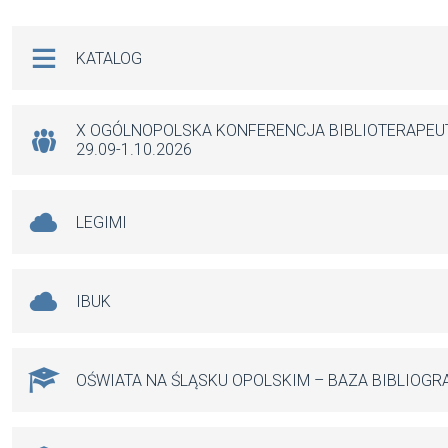
ce
ail
at
se
b
s
n
Na skróty
KATALOG
o
A
g
o
p
er
k
p
X OGÓLNOPOLSKA KONFERENCJA BIBLIOTERAPE
29.09-1.10.2026
LEGIMI
IBUK
OŚWIATA NA ŚLĄSKU OPOLSKIM – BAZA BIBLIOGR