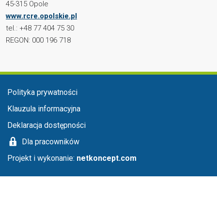
45-315 Opole
www.rcre.opolskie.pl
tel.: +48 77 404 75 30
REGON: 000 196 718
Menu stopka
Polityka prywatności
Klauzula informacyjna
Deklaracja dostępności
Dla pracowników
Projekt i wykonanie:
netkoncept.com