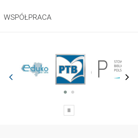
WSPÓŁPRACA
prev
next
WSTRZYMAJ