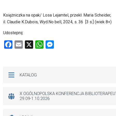
Księżniczka na opak/ Losa Lejamtel, przekł. Maria Scheider,
il. Claudie K.Dubois, Wyd.No bell, 2024, s. 36 [3 s.] (wiek 8+)
Udostepnij:
F
E
X
W
M
a
m
h
es
ce
ail
at
se
b
s
n
Na skróty
KATALOG
o
A
g
o
p
er
k
p
X OGÓLNOPOLSKA KONFERENCJA BIBLIOTERAPE
29.09-1.10.2026