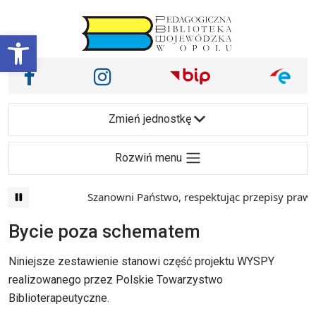
Przejdź do treści
Otwórz pasek narzędzi
Nasze media społecznościowe i inne
Facebook
Instagram
Main Navigation
Zmień jednostkę
Rozwiń menu
Szanowni Państwo, respektując przepisy prawa 
Bycie poza schematem
Niniejsze zestawienie stanowi część projektu WYSPY
realizowanego przez Polskie Towarzystwo
Biblioterapeutyczne.