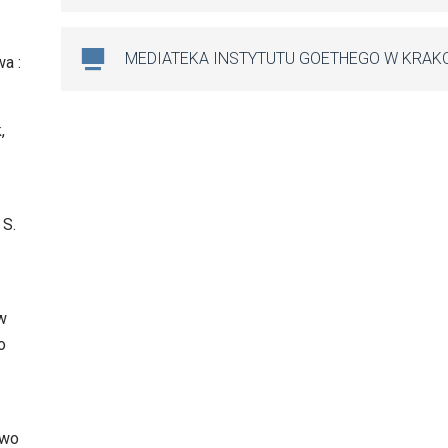
MEDIATEKA INSTYTUTU GOETHEGO W KRAK
a :
,
 S.
w
o
two