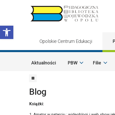
Przejdź do treści
Otwórz pasek narzędzi
Opolskie Centrum Edukacji
P
Aktualności
PBW
Filie
Blog
Książki:
1. Amator w natarciu : wideoblogi i web show ja