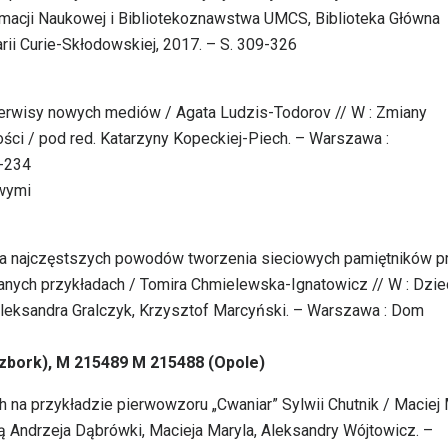
ormacji Naukowej i Bibliotekoznawstwa UMCS, Biblioteka Główna
ii Curie-Skłodowskiej, 2017. – S. 309-326
serwisy nowych mediów / Agata Ludzis-Todorov // W : Zmiany
ości / pod red. Katarzyny Kopeckiej-Piech. – Warszawa :
-234
owymi
liza najczęstszych powodów tworzenia sieciowych pamiętników p
ranych przykładach / Tomira Chmielewska-Ignatowicz // W : Dzi
Aleksandra Gralczyk, Krzysztof Marcyński. – Warszawa : Dom
zbork), M 215489 M 215488 (Opole)
ach na przykładzie pierwowzoru „Cwaniar” Sylwii Chutnik / Maciej
ją Andrzeja Dąbrówki, Macieja Maryla, Aleksandry Wójtowicz. –