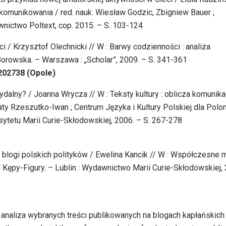
 komunikowania / red. nauk. Wiesław Godzic, Zbigniew Bauer ;
nictwo Poltext, cop. 2015. – S. 103-124
 / Krzysztof Olechnicki // W : Barwy codzienności : analiza
Borowska. – Warszawa : „Scholar”, 2009. – S. 341-361
202738 (Opole)
ydalny? / Joanna Wrycza // W : Teksty kultury : oblicza komunika
ty Rzeszutko-Iwan ; Centrum Języka i Kultury Polskiej dla Poloni
tetu Marii Curie-Skłodowskiej, 2006. – S. 267-278
 : blogi polskich polityków / Ewelina Kancik // W : Współczesne 
 Kępy-Figury. – Lublin : Wydawnictwo Marii Curie-Skłodowskiej,
 analiza wybranych treści publikowanych na blogach kapłańskich