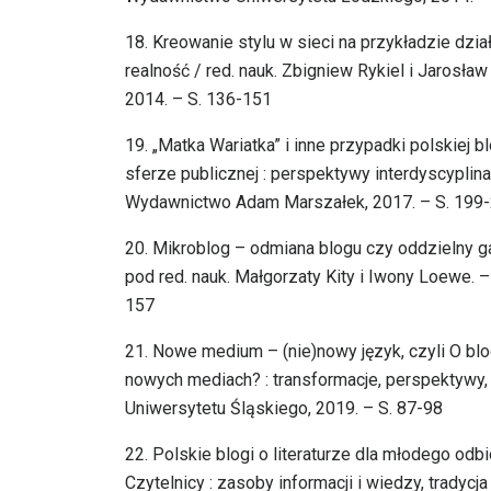
18. Kreowanie stylu w sieci na przykładzie dzia
realność / red. nauk. Zbigniew Rykiel i Jaros
2014. – S. 136-151
19. „Matka Wariatka” i inne przypadki polskiej 
sferze publicznej : perspektywy interdyscyplin
Wydawnictwo Adam Marszałek, 2017. – S. 199
20. Mikroblog – odmiana blogu czy oddzielny ga
pod red. nauk. Małgorzaty Kity i Iwony Loewe. 
157
21. Nowe medium – (nie)nowy język, czyli O blo
nowych mediach? : transformacje, perspektywy,
Uniwersytetu Śląskiego, 2019. – S. 87-98
22. Polskie blogi o literaturze dla młodego odb
Czytelnicy : zasoby informacji i wiedzy, tradyc