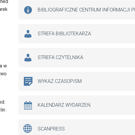
shed
arek
BIBLIOGRAFICZNE CENTRUM INFORMACJI 
STREFA BIBLIOTEKARZA
STREFA CZYTELNIKA
ra w
ctwo
WYKAZ CZASOPISM
ed.
KALENDARZ WYDARZEŃ
in :
SCANPRESS