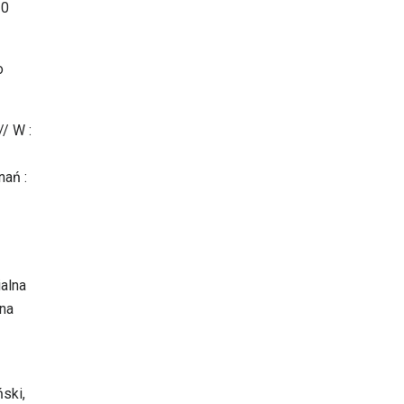
10
o
/ W :
nań :
ialna
ana
ski,