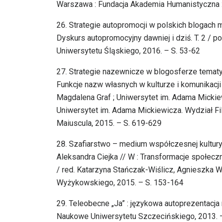
Warszawa : Fundacja Akademia Humanistyczna : 
26. Strategie autopromocji w polskich blogach 
Dyskurs autopromocyjny dawniej i dziś. T. 2 / p
Uniwersytetu Śląskiego, 2016. – S. 53-62
27. Strategie nazewnicze w blogosferze tematyc
Funkcje nazw własnych w kulturze i komunikacji
Magdalena Graf ; Uniwersytet im. Adama Mickiew
Uniwersytet im. Adama Mickiewicza. Wydział Fil
Maiuscula, 2015. – S. 619-629
28. Szafiarstwo – medium współczesnej kultury m
Aleksandra Ciejka // W : Transformacje społecz
/ red. Katarzyna Stańczak-Wiślicz, Agnieszka 
Wyżykowskiego, 2015. – S. 153-164
29. Teleobecne „Ja” : językowa autoprezentacj
Naukowe Uniwersytetu Szczecińskiego, 2013. – 22