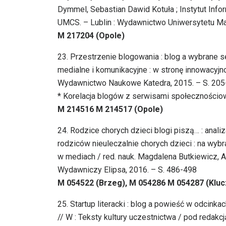
Dymmel, Sebastian Dawid Kotuła ; Instytut Inf
UMCS. – Lublin : Wydawnictwo Uniwersytetu Mar
M 217204 (Opole)
23. Przestrzenie blogowania : blog a wybrane 
medialne i komunikacyjne : w stronę innowacyjn
Wydawnictwo Naukowe Katedra, 2015. – S. 205
* Korelacja blogów z serwisami społeczności
M 214516 M 214517 (Opole)
24. Rodzice chorych dzieci blogi piszą… : ana
rodziców nieuleczalnie chorych dzieci : na wyb
w mediach / red. nauk. Magdalena Butkiewicz, 
Wydawniczy Elipsa, 2016. – S. 486-498
M 054522 (Brzeg), M 054286 M 054287 (Kluc
25. Startup literacki : blog a powieść w odcink
// W : Teksty kultury uczestnictwa / pod redakc