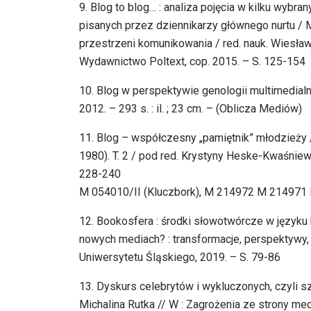
9. Blog to blog… : analiza pojęcia w kilku wyb
pisanych przez dziennikarzy głównego nurtu / M
przestrzeni komunikowania / red. nauk. Wiesła
Wydawnictwo Poltext, cop. 2015. – S. 125-154
10. Blog w perspektywie genologii multimedial
2012. – 293 s. : il. ; 23 cm. – (Oblicza Mediów)
11. Blog – współczesny „pamiętnik” młodzieży / 
1980). T. 2 / pod red. Krystyny Heske-Kwaśniew
228-240
M 054010/II (Kluczbork), M 214972 M 214971
12. Bookosfera : środki słowotwórcze w języku
nowych mediach? : transformacje, perspektywy,
Uniwersytetu Śląskiego, 2019. – S. 79-86
13. Dyskurs celebrytów i wykluczonych, czyli s
Michalina Rutka // W : Zagrożenia ze strony m