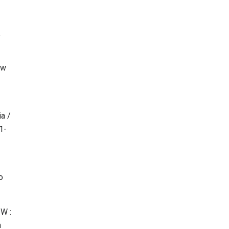
,
 w
a /
1-
o
 W :
a