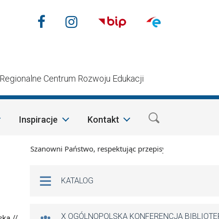
Nasze media społecznościow
Facebook
Instagram
n
Regionalne Centrum Rozwoju Edukacji
Inspiracje
Kontakt
Szanowni Państwo, respektując przepisy prawa i mając na wzg
Na skróty
KATALOG
X OGÓLNOPOLSKA KONFERENCJA BIBLIOT
ska //