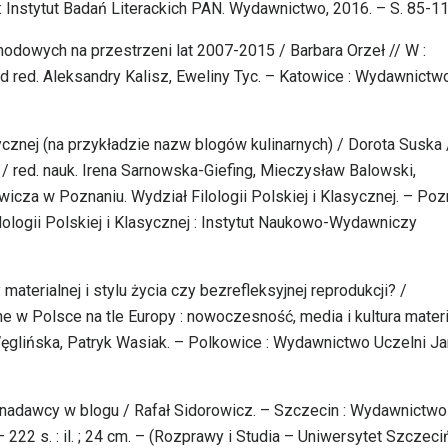
Instytut Badań Literackich PAN. Wydawnictwo, 2016. – S. 85-1
modowych na przestrzeni lat 2007-2015 / Barbara Orzeł // W :
od red. Aleksandry Kalisz, Eweliny Tyc. – Katowice : Wydawnictw
znej (na przykładzie nazw blogów kulinarnych) / Dorota Suska /
 / red. nauk. Irena Sarnowska-Giefing, Mieczysław Balowski,
icza w Poznaniu. Wydział Filologii Polskiej i Klasycznej. – Poz
ologii Polskiej i Klasycznej : Instytut Naukowo-Wydawniczy
aterialnej i stylu życia czy bezrefleksyjnej reprodukcji? /
ne w Polsce na tle Europy : nowoczesność, media i kultura mater
Węglińska, Patryk Wasiak. – Polkowice : Wydawnictwo Uczelni J
a nadawcy w blogu / Rafał Sidorowicz. – Szczecin : Wydawnictwo
2 s. : il. ; 24 cm. – (Rozprawy i Studia – Uniwersytet Szczeciń