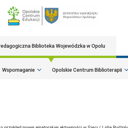
Main Navigatio
edagogiczna Biblioteka Wojewódzka w Opolu
Wspomaganie
Opolskie Centrum Biblioterapii
ko przykład nowej amatorskiej aktywności w Sieci / Lidia Rudziń