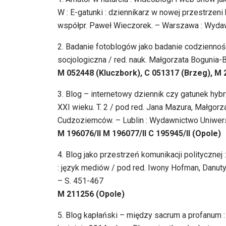
W : E-gatunki : dziennikarz w nowej przestrzeni
współpr. Paweł Wieczorek. – Warszawa : Wydaw
2. Badanie fotoblogów jako badanie codzienności
socjologiczna / red. nauk. Małgorzata Bogunia-
M 052448 (Kluczbork), C 051317 (Brzeg), M 
3. Blog – internetowy dziennik czy gatunek hybr
XXI wieku. T. 2 / pod red. Jana Mazura, Małgorza
Cudzoziemców. – Lublin : Wydawnictwo Uniwersy
M 196076/II M 196077/II C 195945/II (Opole)
4. Blog jako przestrzeń komunikacji politycznej
: język mediów / pod red. Iwony Hofman, Danuty
– S. 451-467
M 211256 (Opole)
5. Blog kapłański – między sacrum a profanum :