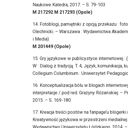
Naukowe Katedra, 2017. – S. 79-103
M 217292 M 217293 (Opole)
14. Fotoblogi, pamiętniki z opcją przekazu : fot
Olechnicki. – Warszawa : Wydawnictwa Akademickie
i Media)
M 201449 (Opole)
15. Gry językowe w publicystyce internetowej :
W : Dialog z tradycją. T. 4, Język, komunikacja, 
Collegium Columbinum : Uniwersytet Pedagogicz
16. Konceptualizacja bólu w blogach internetowyc
interpretacje / pod red. Grażyny Różańskiej. –
2015. – S. 169-180
17. Kreacja treści postów na fanpage’u blogerki 
Kreatywność językowa w przestrzeni medialnej / 
Wydawnictwo Uniwersytetu Łódzkiego, 2014. –