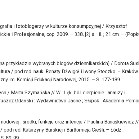
ografia i fotoblogerzy w kulturze konsumpcyjnej / Krzysztof
 i Profesjonalne, cop. 2009. – 338, [2] s. : il. ; 21 cm. – (Popk
 (na przykładzie wybranych blogów dziennikarskich) / Dorota Sus
kultura / pod red. nauk. Renaty Dźwigoł i Iwony Steczko. – Kraków 
ny im. Komisji Edukacji Narodowej, 2015. – S. 177-189
h / Marta Szymańska // W : Lęk, ból, cierpienie : analizy i
 Pruszcz Gdański : Wydawnictwo Jasne ; Słupsk : Akademia Pomo
modowej : środki, funkcje oraz intencje / Paulina Banaśkiewicz //
pod red. Katarzyny Burskiej i Bartłomieja Cieśli. – Łódź :
 S. 89-99