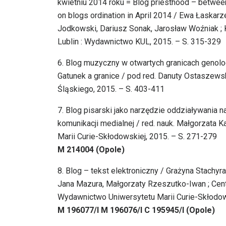
kwietniu 2014 roku = Blog priesthood – between
on blogs ordination in April 2014 / Ewa Łaska
Jodkowski, Dariusz Sonak, Jarosław Woźniak ; Ka
Lublin : Wydawnictwo KUL, 2015. – S. 315-329
6. Blog muzyczny w otwartych granicach genolo
Gatunek a granice / pod red. Danuty Ostaszews
Śląskiego, 2015. – S. 403-411
7. Blog pisarski jako narzędzie oddziaływania na
komunikacji medialnej / red. nauk. Małgorzata 
Marii Curie-Skłodowskiej, 2015. – S. 271-279
M 214004 (Opole)
8. Blog – tekst elektroniczny / Grażyna Stachyra 
Jana Mazura, Małgorzaty Rzeszutko-Iwan ; Centr
Wydawnictwo Uniwersytetu Marii Curie-Skłodow
M 196077/I M 196076/I C 195945/I (Opole)