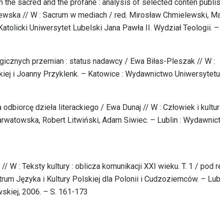
 the sacred and the profane : analysis of selected conten publi
rzewska // W : Sacrum w mediach / red. Mirosław Chmielewski, M
tolicki Uniwersytet Lubelski Jana Pawła II. Wydział Teologii. –
gicznych przemian : status nadawcy / Ewa Biłas-Pleszak // W :
kiej i Joanny Przyklenk. – Katowice : Wydawnictwo Uniwersytetu
 odbiorcę dzieła literackiego / Ewa Dunaj // W : Człowiek i kultu
Karwatowska, Robert Litwiński, Adam Siwiec. – Lublin : Wydawni
// W : Teksty kultury : oblicza komunikacji XXI wieku. T. 1 / pod r
um Języka i Kultury Polskiej dla Polonii i Cudzoziemców. – Lubl
skiej, 2006. – S. 161-173