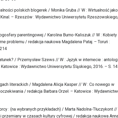
łalności polskich blogerek / Monika Gruba // W : Wirtualność jako
ław Kinal. – Rzeszów : Wydawnictwo Uniwersytetu Rzeszowskiego
blogosfery parentingowej / Karolina Burno-Kaliszuk // W : Kobiety
arne problemu / redakcja naukowa Magdalena Pataj. – Toruń :
-214
tunek? / Przemysław Szews // W : Język w internecie : antologi
– Katowice : Wydawnictwo Uniwersytetu Śląskiego, 2016. – S. 14
gach literackich / Magdalena Alicja Kasper // W : Co nowego w
 oczekiwania / redakcja Barbara Orzeł. – Katowice : Wydawnictw
iorcy : (na wybranych przykładach) / Marta Nadolna-Tłuczykont //
ja i przemiany w czasach kultury cyfrowej / redakcja naukowa Ann