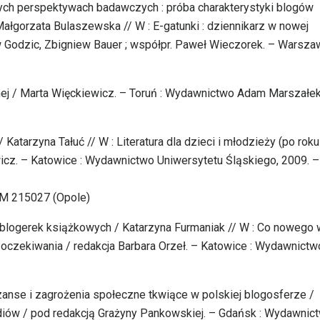
ranych perspektywach badawczych : próba charakterystyki blogów
ałgorzata Bulaszewska // W : E-gatunki : dziennikarz w nowej
w Godzic, Zbigniew Bauer ; współpr. Paweł Wieczorek. – Warszaw
nej / Marta Więckiewicz. – Toruń : Wydawnictwo Adam Marszałek
Katarzyna Tałuć // W : Literatura dla dzieci i młodzieży (po roku
icz. – Katowice : Wydawnictwo Uniwersytetu Śląskiego, 2009. –
 M 215027 (Opole)
 blogerek książkowych / Katarzyna Furmaniak // W : Co nowego 
 oczekiwania / redakcja Barbara Orzeł. – Katowice : Wydawnictw
zanse i zagrożenia społeczne tkwiące w polskiej blogosferze /
ediów / pod redakcją Grażyny Pankowskiej. – Gdańsk : Wydawnic