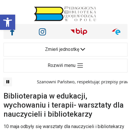
Przejdź do treści
Otwórz pasek narzędzi
Nasze media społecznościowe i inne
Facebook
Instagram
Main Navigation
Zmień jednostkę
Rozwiń menu
Szanowni Państwo, respektując przepisy prawa i
Biblioterapia w edukacji,
wychowaniu i terapii- warsztaty dla
nauczycieli i bibliotekarzy
10 maja odbyły się warsztaty dla nauczycieli i bibliotekarzy