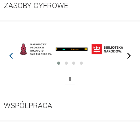
ZASOBY CYFROWE
prev
next
WSTRZYMAJ
WSPÓŁPRACA