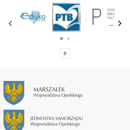
prev
next
WSTRZYMAJ