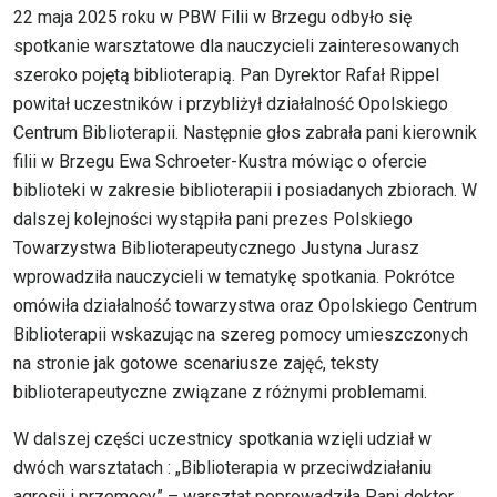
22 maja 2025 roku w PBW Filii w Brzegu odbyło się
spotkanie warsztatowe dla nauczycieli zainteresowanych
szeroko pojętą biblioterapią. Pan Dyrektor Rafał Rippel
powitał uczestników i przybliżył działalność Opolskiego
Centrum Biblioterapii. Następnie głos zabrała pani kierownik
filii w Brzegu Ewa Schroeter-Kustra mówiąc o ofercie
biblioteki w zakresie biblioterapii i posiadanych zbiorach. W
dalszej kolejności wystąpiła pani prezes Polskiego
Towarzystwa Biblioterapeutycznego Justyna Jurasz
wprowadziła nauczycieli w tematykę spotkania. Pokrótce
omówiła działalność towarzystwa oraz Opolskiego Centrum
Biblioterapii wskazując na szereg pomocy umieszczonych
na stronie jak gotowe scenariusze zajęć, teksty
biblioterapeutyczne związane z różnymi problemami.
W dalszej części uczestnicy spotkania wzięli udział w
dwóch warsztatach : „Biblioterapia w przeciwdziałaniu
agresji i przemocy” – warsztat poprowadziła Pani doktor