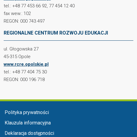
tel.: +48 77 453 66 92, 77 454 12 40
fax wew.: 102
REGON: 000 743 497
REGIONALNE CENTRUM ROZWOJU EDUKACJI
ul. Głogowska 27
45-315 Opole
www.rcre.opolskie.pl
tel.: +48 77 404 75 30
REGON: 000 196 718
Menu stopka
Polityka prywatności
Klauzula informacyjna
Deklaracja dostępności