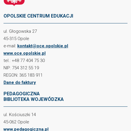
OPOLSKIE CENTRUM EDUKACJI
ul. Głogowska 27
45-315 Opole
e-mail:
kontakt@oce.opolskie.pl
www.oce.opolskie.pl
tel.: +48 77 404 75 30
NIP: 754 312 55 19
REGON: 365 183 911
Dane do faktury
PEDAGOGICZNA
BIBLIOTEKA WOJEWÓDZKA
ul. Kościuszki 14
45-062 Opole
www.pedagogiczna.pl