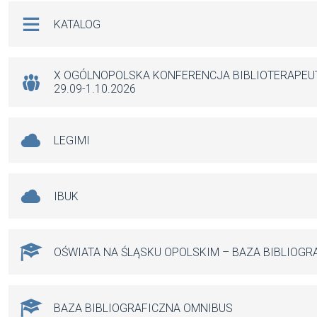
b
s
n
Na skróty
KATALOG
o
A
g
o
p
er
k
p
X OGÓLNOPOLSKA KONFERENCJA BIBLIOTERAPE
29.09-1.10.2026
LEGIMI
IBUK
OŚWIATA NA ŚLĄSKU OPOLSKIM – BAZA BIBLIOGR
BAZA BIBLIOGRAFICZNA OMNIBUS