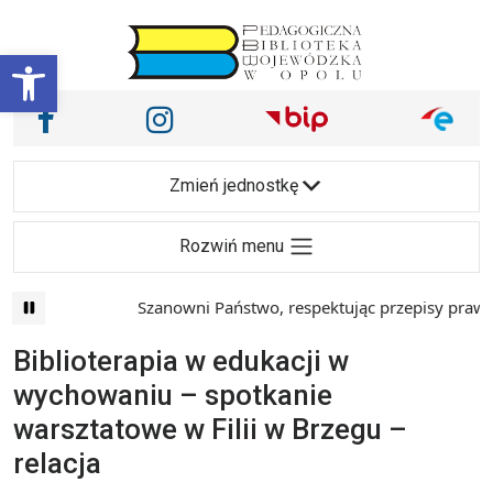
Przejdź do treści
Otwórz pasek narzędzi
Nasze media społecznościowe i inne
Facebook
Instagram
Main Navigation
Zmień jednostkę
Rozwiń menu
Szanowni Państwo, respektując przepisy prawa i
Biblioterapia w edukacji w
wychowaniu – spotkanie
warsztatowe w Filii w Brzegu –
relacja