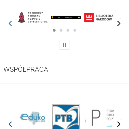
prev
next
WSTRZYMAJ
WSPÓŁPRACA
prev
next