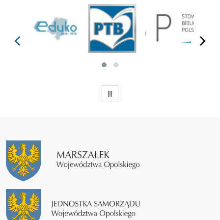
prev
next
WSTRZYMAJ