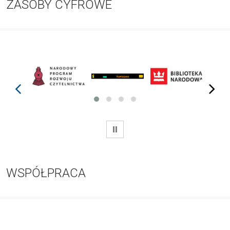
ZASOBY CYFROWE
prev
next
WSTRZYMAJ
WSPÓŁPRACA