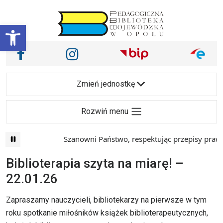
Przejdź do treści
Otwórz pasek narzędzi
Nasze media społecznościowe i inne
Facebook
Instagram
Main Navigation
Zmień jednostkę
Rozwiń menu
Szanowni Państwo, respektując przepisy prawa 
Biblioterapia szyta na miarę! –
22.01.26
Zapraszamy nauczycieli, bibliotekarzy na pierwsze w tym
roku spotkanie miłośników książek biblioterapeutycznych,