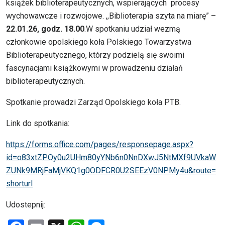
książek biblioterapeutycznych, wspierających procesy
wychowawcze i rozwojowe. ,,Biblioterapia szyta na miarę” –
22.01.26, godz. 18.00
.W spotkaniu udział wezmą
członkowie opolskiego koła Polskiego Towarzystwa
Biblioterapeutycznego, którzy podzielą się swoimi
fascynacjami książkowymi w prowadzeniu działań
biblioterapeutycznych.
Spotkanie prowadzi Zarząd Opolskiego koła PTB.
Link do spotkania:
https://forms.office.com/pages/responsepage.aspx?
id=o83xtZPOy0u2UHm80yYNb6n0NnDXwJ5NtMXf9UVkaW
ZUNk9MRjFaMjVKQ1g0ODFCR0U2SEEzV0NPMy4u&route=
shorturl
Udostepnij: