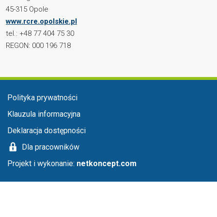
45-315 Opole
www.rcre.opolskie.pl
tel.: +48 77 404 75 30
REGON: 000 196 718
Menu stopka
Polityka prywatności
Klauzula informacyjna
Deklaracja dostępności
Dla pracowników
Projekt i wykonanie:
netkoncept.com