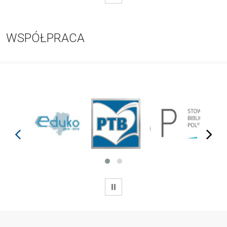
WSPÓŁPRACA
prev
next
WSTRZYMAJ