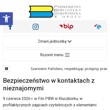
Przejdź do treści
Otwórz pasek narzędzi
Nasze media społecznościowe i inne
Facebook
Instagram
Main Navigation
Zmień jednostkę
Rozwiń menu
Szanowni Państwo, respektując przepisy prawa i maj
Bezpieczeństwo w kontaktach z
nieznajomymi
9 czerwca 2026 r. w Filii PBW w Kluczborku, w
profilaktycznych zajęciach czytelniczych z elementami