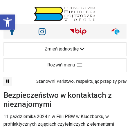
Przejdź do treści
Otwórz pasek narzędzi
Nasze media społecznościowe i inne
Facebook
Instagram
Main Navigation
Zmień jednostkę
Rozwiń menu
Szanowni Państwo, respektując przepisy prawa i 
Bezpieczeństwo w kontaktach z
nieznajomymi
11 października 2024 r. w Filii PBW w Kluczborku, w
profilaktycznych zajęciach czytelniczych z elementami