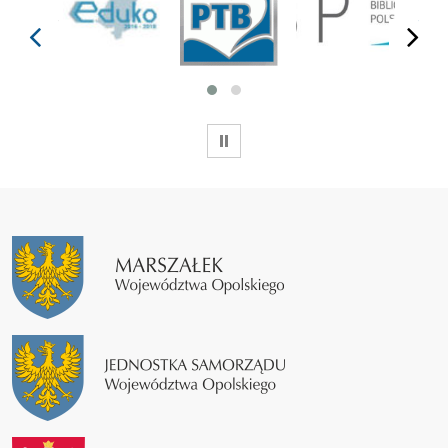
prev
next
WSTRZYMAJ