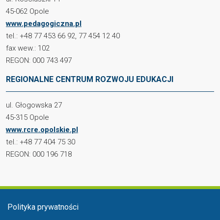
45-062 Opole
www.pedagogiczna.pl
tel.: +48 77 453 66 92, 77 454 12 40
fax wew.: 102
REGON: 000 743 497
REGIONALNE CENTRUM ROZWOJU EDUKACJI
ul. Głogowska 27
45-315 Opole
www.rcre.opolskie.pl
tel.: +48 77 404 75 30
REGON: 000 196 718
Menu stopka
Polityka prywatności