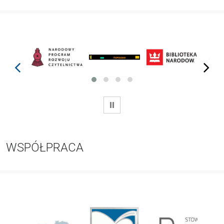
prev
next
WSTRZYMAJ
WSPÓŁPRACA