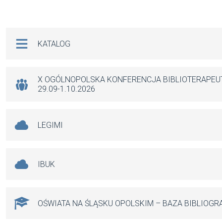
a
m
h
es
ce
ail
at
se
b
s
n
Na skróty
KATALOG
o
A
g
o
p
er
k
p
X OGÓLNOPOLSKA KONFERENCJA BIBLIOTERAPE
29.09-1.10.2026
LEGIMI
IBUK
OŚWIATA NA ŚLĄSKU OPOLSKIM – BAZA BIBLIOGR