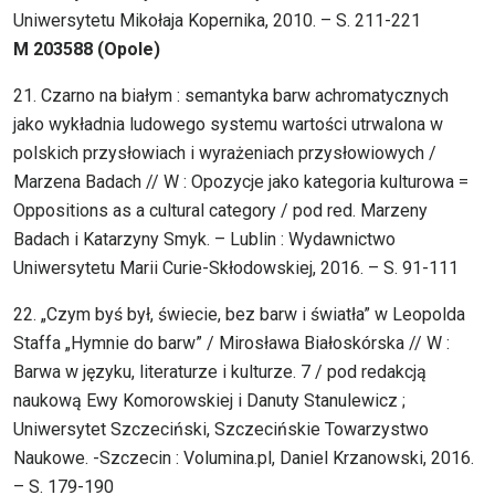
Uniwersytetu Mikołaja Kopernika, 2010. – S. 211-221
M 203588 (Opole)
21. Czarno na białym : semantyka barw achromatycznych
jako wykładnia ludowego systemu wartości utrwalona w
polskich przysłowiach i wyrażeniach przysłowiowych /
Marzena Badach // W : Opozycje jako kategoria kulturowa =
Oppositions as a cultural category / pod red. Marzeny
Badach i Katarzyny Smyk. – Lublin : Wydawnictwo
Uniwersytetu Marii Curie-Skłodowskiej, 2016. – S. 91-111
22. „Czym byś był, świecie, bez barw i światła” w Leopolda
Staffa „Hymnie do barw” / Mirosława Białoskórska // W :
Barwa w języku, literaturze i kulturze. 7 / pod redakcją
naukową Ewy Komorowskiej i Danuty Stanulewicz ;
Uniwersytet Szczeciński, Szczecińskie Towarzystwo
Naukowe. -Szczecin : Volumina.pl, Daniel Krzanowski, 2016.
– S. 179-190