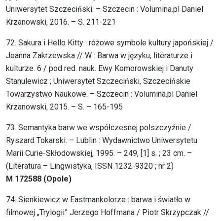
Uniwersytet Szczeciński. – Szczecin : Volumina.pl Daniel
Krzanowski, 2016. – S. 211-221
72. Sakura i Hello Kitty : różowe symbole kultury japońskiej /
Joanna Zakrzewska // W : Barwa w języku, literaturze i
kulturze. 6 / pod red. nauk. Ewy Komorowskiej i Danuty
Stanulewicz ; Uniwersytet Szczeciński, Szczecińskie
Towarzystwo Naukowe. – Szczecin : Volumina.pl Daniel
Krzanowski, 2015. – S. – 165-195
73. Semantyka barw we współczesnej polszczyźnie /
Ryszard Tokarski. – Lublin : Wydawnictwo Uniwersytetu
Marii Curie-Skłodowskiej, 1995. – 249, [1] s. ; 23 cm. –
(Literatura – Lingwistyka, ISSN 1232-9320 ; nr 2)
M 172588 (Opole)
74. Sienkiewicz w Eastmankolorze : barwa i światło w
filmowej „Trylogii” Jerzego Hoffmana / Piotr Skrzypczak //