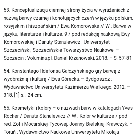
53. Konceptualizacja ciemnej strony życia w wyrażeniach z
nazwą barwy czarnej i konotujących czerń w języku polskim,
rosyjskim i hiszpańskim / Ewa Komorowska // W : Barwa w
języku, literaturze i kulturze. 9 / pod redakcją naukową Ewy
Komorowskiej i Danuty Stanulewicz ; Uniwersytet
Szczeciński, Szczecińskie Towarzystwo Naukowe. –
Szczecin : Volumina.pl, Daniel Krzanowski, 2018. – S. 57-81
54. Konstantego Ildefonsa Gałczyńskiego gry barwą z
wyobraźnią i kulturą / Ewa Górecka. – Bydgoszcz :
Wydawnictwo Uniwersytetu Kazimierza Wielkiego, 2012. –
318, [1] s. ; 24 cm.
55. Kosmetyki i kolory – o nazwach barw w katalogach Yves
Rocher / Danuta Stanulewicz // W : Kolor w kulturze / pod
red. Zofii Mocarskiej-Tycowej, Joanny Bielskiej-Krawczyk. –
Toruń : Wydawnictwo Naukowe Uniwersytetu Mikołaja