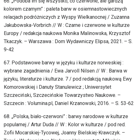
66. „Podoba im się wszystko, co czerwone, ale gardzą
kolorem czarnym” : paleta barw w osiemnastowiecznych
relacjach podróżniczych z Wyspy Wielkanocnej / Zuzanna
Jakubowska-Vorbrich // W : Czarne i czerwone w kulturze
Europy / redakcja naukowa Monika Malinowska, Krzysztof
Tkaczyk. – Warszawa : Dom Wydawniczy Elipsa, 2021. – S.
9-42
67. Podstawowe barwy w języku i kulturze norweskiej :
wybrane zagadnienia / Ewa Jarvoll Nilsen // W : Barwa w
języku, literaturze i kulturze. 7 / pod redakcją naukową Ewy
Komorowskiej i Danuty Stanulewicz ; Uniwersytet
Szczeciński, Szczecińskie Towarzystwo Naukowe. –
Szczecin : Volumina.pl, Daniel Krzanowski, 2016. – S. 53-62
68. „Polska, biało-czerwoni” : barwy narodowe w kulturze
popularnej / Artur Duda // W : Kolor w kulturze / pod red.
Zofii Mocarskiej-Tycowej, Joanny Bielskiej-Krawczyk. –