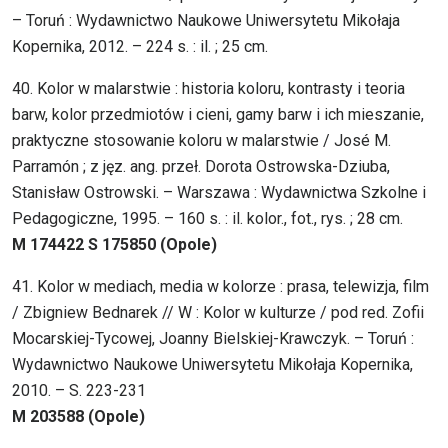
– Toruń : Wydawnictwo Naukowe Uniwersytetu Mikołaja
Kopernika, 2012. – 224 s. : il. ; 25 cm.
40. Kolor w malarstwie : historia koloru, kontrasty i teoria
barw, kolor przedmiotów i cieni, gamy barw i ich mieszanie,
praktyczne stosowanie koloru w malarstwie / José M.
Parramón ; z jęz. ang. przeł. Dorota Ostrowska-Dziuba,
Stanisław Ostrowski. – Warszawa : Wydawnictwa Szkolne i
Pedagogiczne, 1995. – 160 s. : il. kolor., fot., rys. ; 28 cm.
M 174422 S 175850 (Opole)
41. Kolor w mediach, media w kolorze : prasa, telewizja, film
/ Zbigniew Bednarek // W : Kolor w kulturze / pod red. Zofii
Mocarskiej-Tycowej, Joanny Bielskiej-Krawczyk. – Toruń :
Wydawnictwo Naukowe Uniwersytetu Mikołaja Kopernika,
2010. – S. 223-231
M 203588 (Opole)