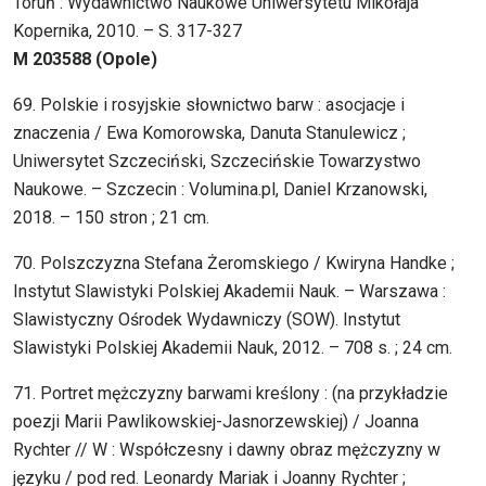
Toruń : Wydawnictwo Naukowe Uniwersytetu Mikołaja
Kopernika, 2010. – S. 317-327
M 203588 (Opole)
69. Polskie i rosyjskie słownictwo barw : asocjacje i
znaczenia / Ewa Komorowska, Danuta Stanulewicz ;
Uniwersytet Szczeciński, Szczecińskie Towarzystwo
Naukowe. – Szczecin : Volumina.pl, Daniel Krzanowski,
2018. – 150 stron ; 21 cm.
70. Polszczyzna Stefana Żeromskiego / Kwiryna Handke ;
Instytut Slawistyki Polskiej Akademii Nauk. – Warszawa :
Slawistyczny Ośrodek Wydawniczy (SOW). Instytut
Slawistyki Polskiej Akademii Nauk, 2012. – 708 s. ; 24 cm.
71. Portret mężczyzny barwami kreślony : (na przykładzie
poezji Marii Pawlikowskiej-Jasnorzewskiej) / Joanna
Rychter // W : Współczesny i dawny obraz mężczyzny w
języku / pod red. Leonardy Mariak i Joanny Rychter ;