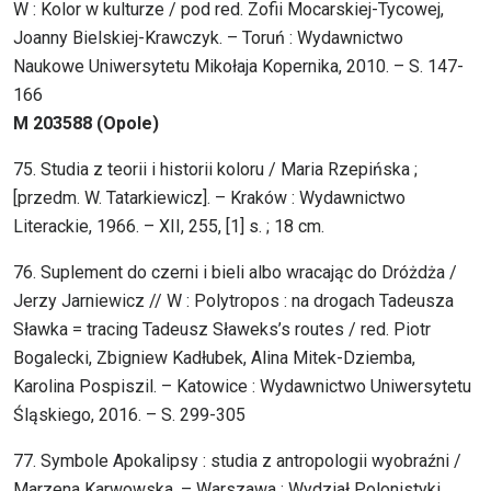
W : Kolor w kulturze / pod red. Zofii Mocarskiej-Tycowej,
Joanny Bielskiej-Krawczyk. – Toruń : Wydawnictwo
Naukowe Uniwersytetu Mikołaja Kopernika, 2010. – S. 147-
166
M 203588 (Opole)
75. Studia z teorii i historii koloru / Maria Rzepińska ;
[przedm. W. Tatarkiewicz]. – Kraków : Wydawnictwo
Literackie, 1966. – XII, 255, [1] s. ; 18 cm.
76. Suplement do czerni i bieli albo wracając do Dróżdża /
Jerzy Jarniewicz // W : Polytropos : na drogach Tadeusza
Sławka = tracing Tadeusz Sławeks’s routes / red. Piotr
Bogalecki, Zbigniew Kadłubek, Alina Mitek-Dziemba,
Karolina Pospiszil. – Katowice : Wydawnictwo Uniwersytetu
Śląskiego, 2016. – S. 299-305
77. Symbole Apokalipsy : studia z antropologii wyobraźni /
Marzena Karwowska. – Warszawa : Wydział Polonistyki