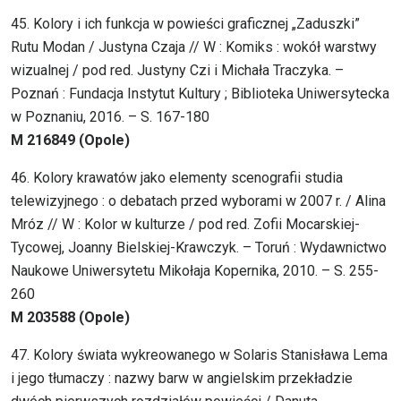
45. Kolory i ich funkcja w powieści graficznej „Zaduszki”
Rutu Modan / Justyna Czaja // W : Komiks : wokół warstwy
wizualnej / pod red. Justyny Czi i Michała Traczyka. –
Poznań : Fundacja Instytut Kultury ; Biblioteka Uniwersytecka
w Poznaniu, 2016. – S. 167-180
M 216849 (Opole)
46. Kolory krawatów jako elementy scenografii studia
telewizyjnego : o debatach przed wyborami w 2007 r. / Alina
Mróz // W : Kolor w kulturze / pod red. Zofii Mocarskiej-
Tycowej, Joanny Bielskiej-Krawczyk. – Toruń : Wydawnictwo
Naukowe Uniwersytetu Mikołaja Kopernika, 2010. – S. 255-
260
M 203588 (Opole)
47. Kolory świata wykreowanego w Solaris Stanisława Lema
i jego tłumaczy : nazwy barw w angielskim przekładzie