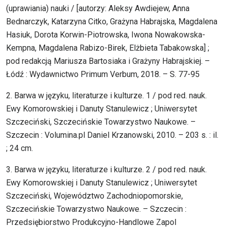
(uprawiania) nauki / [autorzy: Aleksy Awdiejew, Anna
Bednarczyk, Katarzyna Citko, Grażyna Habrajska, Magdalena
Hasiuk, Dorota Korwin-Piotrowska, Iwona Nowakowska-
Kempna, Magdalena Rabizo-Birek, Elżbieta Tabakowska] ;
pod redakcją Mariusza Bartosiaka i Grażyny Habrajskiej. –
Łódź : Wydawnictwo Primum Verbum, 2018. – S. 77-95
2. Barwa w języku, literaturze i kulturze. 1 / pod red. nauk.
Ewy Komorowskiej i Danuty Stanulewicz ; Uniwersytet
Szczeciński, Szczecińskie Towarzystwo Naukowe. –
Szczecin : Volumina.pl Daniel Krzanowski, 2010. – 203 s. : il.
; 24 cm.
3. Barwa w języku, literaturze i kulturze. 2 / pod red. nauk.
Ewy Komorowskiej i Danuty Stanulewicz ; Uniwersytet
Szczeciński, Województwo Zachodniopomorskie,
Szczecińskie Towarzystwo Naukowe. – Szczecin :
Przedsiębiorstwo Produkcyjno-Handlowe Zapol