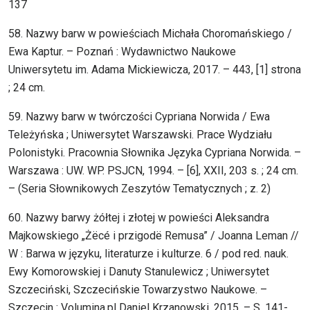
137
58. Nazwy barw w powieściach Michała Choromańskiego /
Ewa Kaptur. – Poznań : Wydawnictwo Naukowe
Uniwersytetu im. Adama Mickiewicza, 2017. – 443, [1] strona
; 24 cm.
59. Nazwy barw w twórczości Cypriana Norwida / Ewa
Teleżyńska ; Uniwersytet Warszawski. Prace Wydziału
Polonistyki. Pracownia Słownika Języka Cypriana Norwida. –
Warszawa : UW. WP. PSJCN, 1994. – [6], XXII, 203 s. ; 24 cm.
– (Seria Słownikowych Zeszytów Tematycznych ; z. 2)
60. Nazwy barwy żółtej i złotej w powieści Aleksandra
Majkowskiego „Żëcé i przigodë Remusa” / Joanna Leman //
W : Barwa w języku, literaturze i kulturze. 6 / pod red. nauk.
Ewy Komorowskiej i Danuty Stanulewicz ; Uniwersytet
Szczeciński, Szczecińskie Towarzystwo Naukowe. –
Szczecin : Volumina.pl Daniel Krzanowski, 2015. – S. 141-