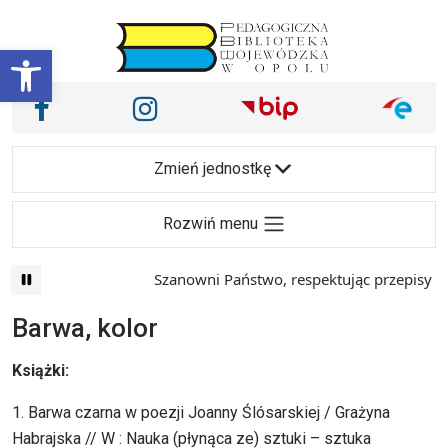
Przejdź do treści
Otwórz pasek narzędzi
Nasze media społecznościowe i inne
Facebook
Instagram
Main Navigation
Zmień jednostkę
Rozwiń menu
Szanowni Państwo, respektując przepisy prawa i m
Barwa, kolor
Książki:
1. Barwa czarna w poezji Joanny Ślósarskiej / Grażyna
Habrajska // W : Nauka (płynąca ze) sztuki – sztuka