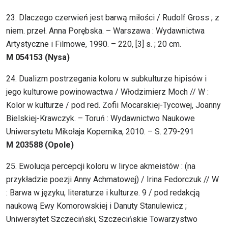
23. Dlaczego czerwień jest barwą miłości / Rudolf Gross ; z
niem. przeł. Anna Porębska. – Warszawa : Wydawnictwa
Artystyczne i Filmowe, 1990. – 220, [3] s. ; 20 cm.
M 054153 (Nysa)
24. Dualizm postrzegania koloru w subkulturze hipisów i
jego kulturowe powinowactwa / Włodzimierz Moch // W :
Kolor w kulturze / pod red. Zofii Mocarskiej-Tycowej, Joanny
Bielskiej-Krawczyk. – Toruń : Wydawnictwo Naukowe
Uniwersytetu Mikołaja Kopernika, 2010. – S. 279-291
M 203588 (Opole)
25. Ewolucja percepcji koloru w liryce akmeistów : (na
przykładzie poezji Anny Achmatowej) / Irina Fedorczuk // W
: Barwa w języku, literaturze i kulturze. 9 / pod redakcją
naukową Ewy Komorowskiej i Danuty Stanulewicz ;
Uniwersytet Szczeciński, Szczecińskie Towarzystwo