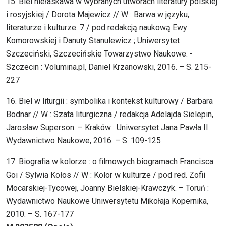
15. Biel niełaskawa w wybranych utworach literatury polskiej
i rosyjskiej / Dorota Majewicz // W : Barwa w języku,
literaturze i kulturze. 7 / pod redakcją naukową Ewy
Komorowskiej i Danuty Stanulewicz ; Uniwersytet
Szczeciński, Szczecińskie Towarzystwo Naukowe. -
Szczecin : Volumina.pl, Daniel Krzanowski, 2016. – S. 215-
227
16. Biel w liturgii : symbolika i kontekst kulturowy / Barbara
Bodnar // W : Szata liturgiczna / redakcja Adelajda Sielepin,
Jarosław Superson. – Kraków : Uniwersytet Jana Pawła II.
Wydawnictwo Naukowe, 2016. – S. 109-125
17. Biografia w kolorze : o filmowych biogramach Francisca
Goi / Sylwia Kołos // W : Kolor w kulturze / pod red. Zofii
Mocarskiej-Tycowej, Joanny Bielskiej-Krawczyk. – Toruń :
Wydawnictwo Naukowe Uniwersytetu Mikołaja Kopernika,
2010. – S. 167-177