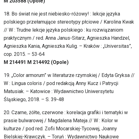
M 203588 (Opole)
18. Bo świat nie jest niebiesko-różowy! : lekcje języka
polskiego przełamujące stereotypy płciowe / Karolina Kwak
// W : Trudne lekcje języka polskiego : ku rozwiązaniom
praktycznym / red. Anna Janus-Sitarz, Agnieszka Handzel,
Agnieszka Kania, Agnieszka Kulig. – Kraków : „Universitas”,
cop. 2015. – 53-64
M 214491 M 214492 (Opole)
19. „Color armorum” w literaturze rzymskiej / Edyta Gryksa //
W : Lingua coloris / pod redakcją Anny Kucz i Patrycji
Matusiak. – Katowice : Wydawnictwo Uniwersytetu
Śląskiego, 2018. – S. 39-48
20. Czarne, żółte, czerwone : korelacja grafiki i tematyki w
prasie bulwarowej / Magdalena Mateja // W : Kolor w
kulturze / pod red. Zofii Mocarskiej-Tycowej, Joanny
Bielskiej-Krawczyk. – Toruń : Wydawnictwo Naukowe