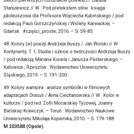
dwóch pierwszych rozdziałów powieści / Danuta
Stanulewicz // W : Pod pretekstem słów : księga
jubileuszowa dla Profesora Wojciecha Kubińskiego / pod
redakcją Pauli Gorszczyńskiej i Wiolety Karwackiej. –
Gdańsk : #części_proste, 2016. – S. 59-85
48. Kolory (w) poezji Andrzeja Buszy / Jan Wolski // W :
Kontynenty. T. 1, Studia i szkice o twórczości Andrzeja Buszy
/ pod redakcją Mariana Kisiela i Janusza Pasterskiego. –
Katowice ; Rzeszów : Wydawnictwo Uniwersytetu
Śląskiego, 2019. – S. 191-200
49. Kolory wampira : analiza symboliki w filmowych
adaptacjach Draculi / Anna Ciechanowska // W : Kolor w
kulturze / pod red. Zofii Mocarskiej-Tycowej, Joanny
Bielskiej-Krawczyk. – Toruń : Wydawnictwo Naukowe
Uniwersytetu Mikołaja Kopernika, 2010. – S. 179-188
M 203588 (Opole)