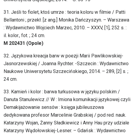
31. Jeśli to fiolet, ktoś umrze : teoria koloru w filmie / Patti
Bellantoni ; przekł. [z ang.] Monika Dańczyszyn. – Warszawa
: Wydawnictwo Wojciech Marzec, 2010. – XXXV, [1], 252 s. :
il. kolor., fot. ; 24 cm.
M 202431 (Opole)
32. Językowa kreacja barw w poezji Marii Pawlikowskiej-
Jasnorzewskiej / Joanna Rychter. -Szczecin : Wydawnictwo
Naukowe Uniwersytetu Szczecińskiego, 2014. – 289, [2] s. ;
24 cm.
33. Kamień i kolor : barwa turkusowa w języku polskim /
Danuta Stanulewicz // W : Imiona komunikacji językowej czyli
Demakijażowanie sensów : księga jubileuszowa
dedykowana profesor Marcelinie Grabskiej / pod red. nauk.
Katarzyny Wojan, Żanny Sładkiewicz i Anny Hau przy udziale
Katarzyny Wądołowskiej-Lesner. – Gdańsk : Wydawnictwo