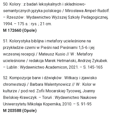
50. Kolory : z badań leksykalnych i składniowo-
semantycznych języka polskiego / Mirosława Ampel-Rudolf.
– Rzeszów : Wydawnictwo Wyższej Szkoły Pedagogicznej,
1994. – 175 s. : rys. ; 21 cm.
M 172660 (Opole)
51. Kolorystyka biblijna i metafory ucieleśnione na
przykładzie czerni w Pieśni nad Pieśniami 1,5-6 i jej
wczesnej recepcji / Mateusz Kusio // W : Metafory
ucieleśnione / redakcja Marek Hetmański, Andrzej Zykubek.
– Lublin : Wydawnictwo Academicon, 2021. – S. 145-165
52. Kompozycje barw i dźwięków : Witkacy i zjawisko
chromestezji / Barbara Walentynowicz // W : Kolor w
kulturze / pod red. Zofii Mocarskiej-Tycowej, Joanny
Bielskiej-Krawczyk. – Toruń : Wydawnictwo Naukowe
Uniwersytetu Mikołaja Kopernika, 2010. – S. 91-95
M 203588 (Opole)