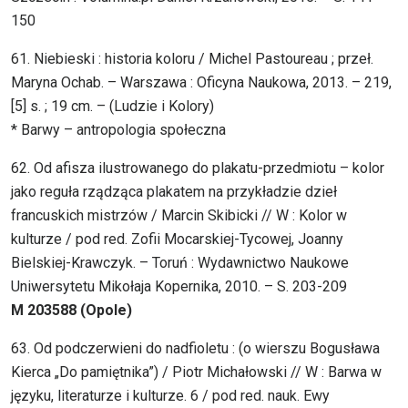
150
61. Niebieski : historia koloru / Michel Pastoureau ; przeł.
Maryna Ochab. – Warszawa : Oficyna Naukowa, 2013. – 219,
[5] s. ; 19 cm. – (Ludzie i Kolory)
* Barwy – antropologia społeczna
62. Od afisza ilustrowanego do plakatu-przedmiotu – kolor
jako reguła rządząca plakatem na przykładzie dzieł
francuskich mistrzów / Marcin Skibicki // W : Kolor w
kulturze / pod red. Zofii Mocarskiej-Tycowej, Joanny
Bielskiej-Krawczyk. – Toruń : Wydawnictwo Naukowe
Uniwersytetu Mikołaja Kopernika, 2010. – S. 203-209
M 203588 (Opole)
63. Od podczerwieni do nadfioletu : (o wierszu Bogusława
Kierca „Do pamiętnika”) / Piotr Michałowski // W : Barwa w
języku, literaturze i kulturze. 6 / pod red. nauk. Ewy