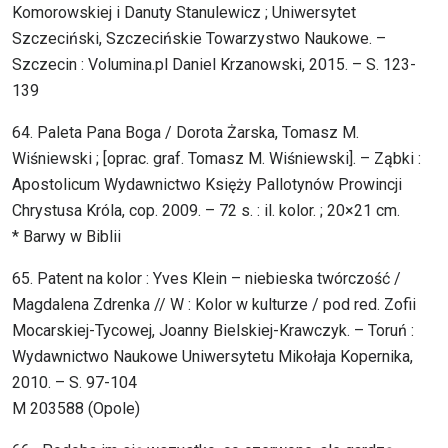
Komorowskiej i Danuty Stanulewicz ; Uniwersytet
Szczeciński, Szczecińskie Towarzystwo Naukowe. –
Szczecin : Volumina.pl Daniel Krzanowski, 2015. – S. 123-
139
64. Paleta Pana Boga / Dorota Żarska, Tomasz M.
Wiśniewski ; [oprac. graf. Tomasz M. Wiśniewski]. – Ząbki :
Apostolicum Wydawnictwo Księży Pallotynów Prowincji
Chrystusa Króla, cop. 2009. – 72 s. : il. kolor. ; 20×21 cm.
* Barwy w Biblii
65. Patent na kolor : Yves Klein – niebieska twórczość /
Magdalena Zdrenka // W : Kolor w kulturze / pod red. Zofii
Mocarskiej-Tycowej, Joanny Bielskiej-Krawczyk. – Toruń :
Wydawnictwo Naukowe Uniwersytetu Mikołaja Kopernika,
2010. – S. 97-104
M 203588 (Opole)