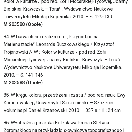
Kolor w kulturze / pod red. Zofii Mocarskiej-Tycowej, Joanny
Bielskiej-Krawczyk. – Toruń : Wydawnictwo Naukowe
Uniwersytetu Mikołaja Kopernika, 2010. – S. 129-139
M 203588 (Opole)
84. W barwach socrealizmu : o „Przygodzie na
Mariensztacie” Leonarda Buczkowskiego / Krzysztof
Trojanowski // W : Kolor w kulturze / pod red. Zofii
Mocarskiej-Tycowej, Joanny Bielskiej-Krawczyk. – Toruń :
Wydawnictwo Naukowe Uniwersytetu Mikołaja Kopernika,
2010. – S. 141-146
M 203588 (Opole)
85. W kręgu koloru, przestrzeni i czasu / pod red. nauk. Ewy
Komorowskiej ; Uniwersytet Szczeciński. – Szczecin :
Volumina.pl Daniel Krzanowski, 2010. – 357 s. : il. ; 24 cm.
86. Wyobraźnia pisarska Bolesława Prusa i Stefana
Żeromskiego na przykładzie słownictwa topograficznego i