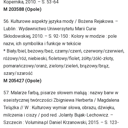
Kopernika, 2010. – S. 53-64
M 203588 (Opole)
56. Kulturowe aspekty języka mody / Bożena Rejakowa. –
Lublin : Wydawnictwo Uniwersytetu Marii Curie
Skłodowskiej, 2010. – S. 92-150 : Kolory w modzie : pole
nazw, ich symbolika i funkcje w tekście
* Biały/biel, beżowy/beż, czarny/czerń, czerwony/czerwień,
różowy/róż, niebieski, fioletowy/fiolet, żółty/żółć-złoty,
pomarańczowy/oranż, zielony/zieleń, brązowy/brąz,
szary/szarość
M 205427 (Opole)
57. Malarze farbą, pisarze słowem malują : nazwy barw w
eseistycznej twórczości Zbigniewa Herberta / Magdalena
Telążka // W : Kulturowy wymiar słowa, obrazu, dźwięku,
milczenia i ciszy / pod red. Jolanty Bujak-Lechowicz. –
Szczecin : Volumina.pl Daniel Krzanowski, 2015. – S. 123-