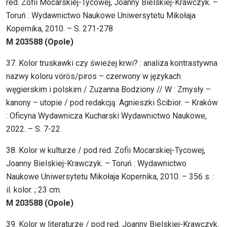
red. Zofii Mocarskiej-Tycowej, Joanny Bielskiej-Krawczyk. –
Toruń : Wydawnictwo Naukowe Uniwersytetu Mikołaja
Kopernika, 2010. – S. 271-278
M 203588 (Opole)
37. Kolor truskawki czy świeżej krwi? : analiza kontrastywna
nazwy koloru vörös/piros – czerwony w językach
węgierskim i polskim / Zuzanna Bodziony // W : Zmysły –
kanony – utopie / pod redakcją: Agnieszki Ścibior. – Kraków
: Oficyna Wydawnicza Kucharski Wydawnictwo Naukowe,
2022. – S. 7-22
38. Kolor w kulturze / pod red. Zofii Mocarskiej-Tycowej,
Joanny Bielskiej-Krawczyk. – Toruń : Wydawnictwo
Naukowe Uniwersytetu Mikołaja Kopernika, 2010. – 356 s. :
il. kolor. ; 23 cm.
M 203588 (Opole)
39. Kolor w literaturze / pod red. Joanny Bielskiej-Krawczyk.