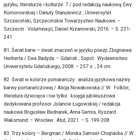
języku, literaturze i kulturze. 7 / pod redakcją naukową Ewy
Komorowskiej i Danuty Stanulewicz ; Uniwersytet
Szczeciński, Szczecińskie Towarzystwo Naukowe. –
Szczecin : Volumina.pl, Daniel Krzanowski, 2016. – S. 231-
241
81. Świat barw – świat znaczeń w języku poezji Zbigniewa
Herberta / Ewa Badyda. – Gdańsk ; Sopot : Wydawnictwo
Uniwersytetu Gdańskiego, 2008. – 257 s. ; 24 cm.
82. Świat w kolorze pomarańczy : analiza językowa nazwy
barwy pomarańczowej / Alicja Nowakowska // W : Folklor,
literatura dziecięca i nie tylko : księga jubileuszowa
dedykowana profesor Jolancie Ługowskiej / redakcja
naukowa Bogusław Bednarek, Anna Gemra, Ryszard
Waksmund. – Wrocław : Atut, 2021. – S. 199-208
83. Trzy kolory – Bergman / Monika Samsel-Chojnacka // W :