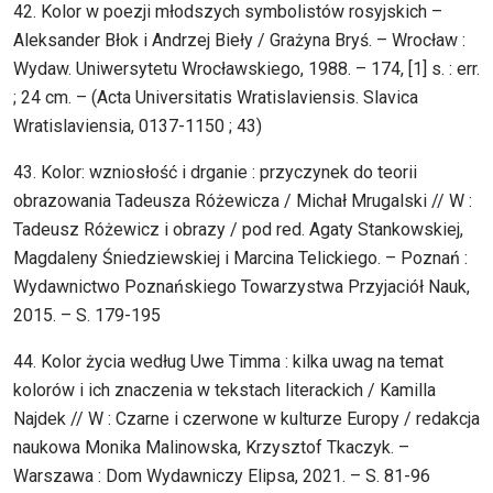
42. Kolor w poezji młodszych symbolistów rosyjskich –
Aleksander Błok i Andrzej Bieły / Grażyna Bryś. – Wrocław :
Wydaw. Uniwersytetu Wrocławskiego, 1988. – 174, [1] s. : err.
; 24 cm. – (Acta Universitatis Wratislaviensis. Slavica
Wratislaviensia, 0137-1150 ; 43)
43. Kolor: wzniosłość i drganie : przyczynek do teorii
obrazowania Tadeusza Różewicza / Michał Mrugalski // W :
Tadeusz Różewicz i obrazy / pod red. Agaty Stankowskiej,
Magdaleny Śniedziewskiej i Marcina Telickiego. – Poznań :
Wydawnictwo Poznańskiego Towarzystwa Przyjaciół Nauk,
2015. – S. 179-195
44. Kolor życia według Uwe Timma : kilka uwag na temat
kolorów i ich znaczenia w tekstach literackich / Kamilla
Najdek // W : Czarne i czerwone w kulturze Europy / redakcja
naukowa Monika Malinowska, Krzysztof Tkaczyk. –
Warszawa : Dom Wydawniczy Elipsa, 2021. – S. 81-96