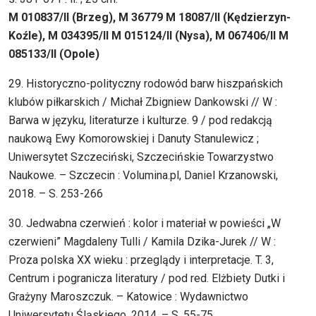
M 010837/II (Brzeg), M 36779 M 18087/II (Kędzierzyn-
Koźle), M 034395/II M 015124/II (Nysa), M 067406/II M
085133/II (Opole)
29. Historyczno-polityczny rodowód barw hiszpańskich
klubów piłkarskich / Michał Zbigniew Dankowski // W :
Barwa w języku, literaturze i kulturze. 9 / pod redakcją
naukową Ewy Komorowskiej i Danuty Stanulewicz ;
Uniwersytet Szczeciński, Szczecińskie Towarzystwo
Naukowe. – Szczecin : Volumina.pl, Daniel Krzanowski,
2018. – S. 253-266
30. Jedwabna czerwień : kolor i materiał w powieści „W
czerwieni” Magdaleny Tulli / Kamila Dzika-Jurek // W :
Proza polska XX wieku : przeglądy i interpretacje. T. 3,
Centrum i pogranicza literatury / pod red. Elżbiety Dutki i
Grażyny Maroszczuk. – Katowice : Wydawnictwo
Uniwersytetu Śląskiego, 2014. – S. 55-75