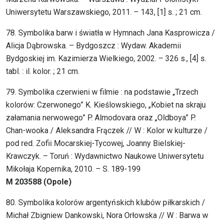
Uniwersytetu Warszawskiego, 2011. – 143, [1] s. ; 21 cm.
78. Symbolika barw i światła w Hymnach Jana Kasprowicza /
Alicja Dąbrowska. – Bydgoszcz : Wydaw. Akademii
Bydgoskiej im. Kazimierza Wielkiego, 2002. – 326 s., [4] s.
tabl. : il. kolor. ; 21 cm.
79. Symbolika czerwieni w filmie : na podstawie „Trzech
kolorów: Czerwonego” K. Kieślowskiego, „Kobiet na skraju
załamania nerwowego” P. Almodovara oraz „Oldboya” P.
Chan-wooka / Aleksandra Frączek // W : Kolor w kulturze /
pod red. Zofii Mocarskiej-Tycowej, Joanny Bielskiej-
Krawczyk. – Toruń : Wydawnictwo Naukowe Uniwersytetu
Mikołaja Kopernika, 2010. – S. 189-199
M 203588 (Opole)
80. Symbolika kolorów argentyńskich klubów piłkarskich /
Michał Zbigniew Dankowski, Nora Orłowska // W : Barwa w