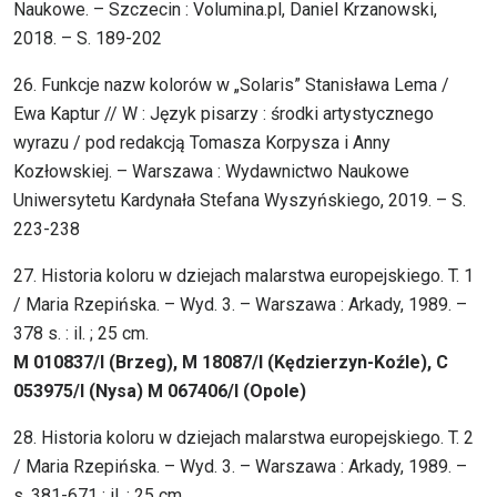
Naukowe. – Szczecin : Volumina.pl, Daniel Krzanowski,
2018. – S. 189-202
26. Funkcje nazw kolorów w „Solaris” Stanisława Lema /
Ewa Kaptur // W : Język pisarzy : środki artystycznego
wyrazu / pod redakcją Tomasza Korpysza i Anny
Kozłowskiej. – Warszawa : Wydawnictwo Naukowe
Uniwersytetu Kardynała Stefana Wyszyńskiego, 2019. – S.
223-238
27. Historia koloru w dziejach malarstwa europejskiego. T. 1
/ Maria Rzepińska. – Wyd. 3. – Warszawa : Arkady, 1989. –
378 s. : il. ; 25 cm.
M 010837/I (Brzeg), M 18087/I (Kędzierzyn-Koźle), C
053975/I (Nysa) M 067406/I (Opole)
28. Historia koloru w dziejach malarstwa europejskiego. T. 2
/ Maria Rzepińska. – Wyd. 3. – Warszawa : Arkady, 1989. –
s. 381-671 : il. ; 25 cm.