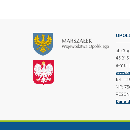
OPOLS
ul. Gł
45-315
e-mail:
www.oc
tel.: +
NIP: 75
REGON:
Dane d