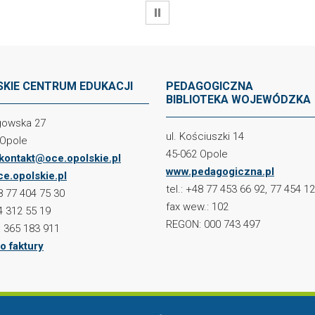
WSTRZYMAJ
KIE CENTRUM EDUKACJI
PEDAGOGICZNA
BIBLIOTEKA WOJEWÓDZKA
ogowska 27
ul. Kościuszki 14
 Opole
45-062 Opole
kontakt@oce.opolskie.pl
www.pedagogiczna.pl
e.opolskie.pl
tel.: +48 77 453 66 92, 77 454 1
48 77 404 75 30
fax wew.: 102
4 312 55 19
REGON: 000 743 497
 365 183 911
o faktury