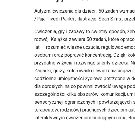
Autyzm: ćwiczenia dla dzieci : 50 zadań wzmacn
/Puja Tivedi Parikh ; ilustracje: Sean Sims ; p
Ćwiczenia, gry i zabawy to świetny sposób, że
rozwój. Książka zawiera 50 zadań, które oprac
lat – rozumieć własne uczucia, regulować emo
osobami oraz poprawić koncentrację. Dzięki kol
przydatne w życiu i rozwinąć talenty dziecka. N
Zagadki, quizy, kolorowanki i ćwiczenia anga
codzienne umiejętności życiowe potrzebne w d
dla dorosłych, na co powinni zwrócić uwagę p
szczególności kilku obszarów: komunikacji, umie
sensorycznej, ograniczonych i powtarzających 
terapeutów, rodziców) pragnących dzieciom au
interaktywnym ćwiczeniom budującym umiejętno