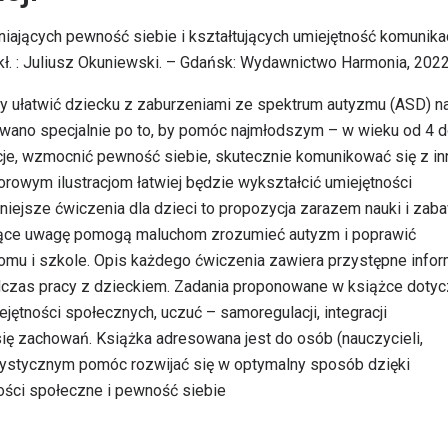
iających pewność siebie i kształtujących umiejętność komunikac
rzekł. : Juliusz Okuniewski. – Gdańsk: Wydawnictwo Harmonia, 2022
by ułatwić dziecku z zaburzeniami ze spektrum autyzmu (ASD) na
owano specjalnie po to, by pomóc najmłodszym – w wieku od 4 d
cje, wzmocnić pewność siebie, skutecznie komunikować się z i
orowym ilustracjom łatwiej będzie wykształcić umiejętności
iniejsze ćwiczenia dla dzieci to propozycja zarazem nauki i zaba
żujące uwagę pomogą maluchom zrozumieć autyzm i poprawić
omu i szkole. Opis każdego ćwiczenia zawiera przystępne infor
odczas pracy z dzieckiem. Zadania proponowane w książce doty
jętności społecznych, uczuć – samoregulacji, integracji
się zachowań. Książka adresowana jest do osób (nauczycieli,
tystycznym pomóc rozwijać się w optymalny sposób dzięki
ści społeczne i pewność siebie