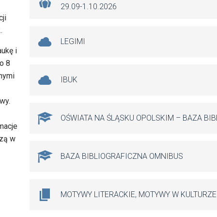
29.09-1.10.2026
ji
.
LEGIMI
ukę i
o 8
nnymi
IBUK
wy.
OŚWIATA NA ŚLĄSKU OPOLSKIM – BAZA BI
macje
czą w
BAZA BIBLIOGRAFICZNA OMNIBUS
MOTYWY LITERACKIE, MOTYWY W KULTURZE