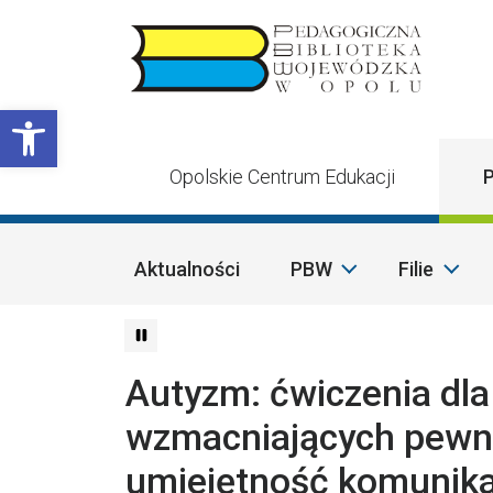
Przejdź do treści
Otwórz pasek narzędzi
Opolskie Centrum Edukacji
P
Aktualności
PBW
Filie
Autyzm: ćwiczenia dla
wzmacniających pewnoś
umiejętność komunika