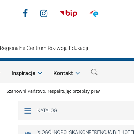
Nasze media społecznościow
Facebook
Instagram
n
Regionalne Centrum Rozwoju Edukacji
Inspiracje
Kontakt
zanowni Państwo, respektując przepisy prawa i mając na wzglę
Na skróty
KATALOG
X OGÓLNOPOLSKA KONFERENCJA BIBLIOT