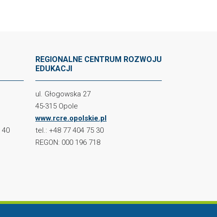
REGIONALNE CENTRUM ROZWOJU
EDUKACJI
ul. Głogowska 27
45-315 Opole
www.rcre.opolskie.pl
2 40
tel.: +48 77 404 75 30
REGON: 000 196 718