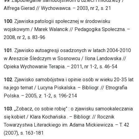
99
. Zapobieganie samobójstwom u dzieci i młodzieży /
Alfrega Gierad // Wychowawca. – 2003, nr 2, s. 21
100
. Zjawiska patologii społecznej w środowisku
wojskowym / Marek Walancik // Pedagogika Społeczna. –
2008, nr 2, s. 83-96
101
. Zjawisko autoagresji osadzonych w latach 2004-2010
w Areszcie Śledczym w Sosnowcu / Ilona Landowska //
Opieka Wychowanie Terapia. – 2011, nr 1-2, s. 46-54
102
. Zjawisko samobójstwa i opinie osób w wieku 20-35 lat
na jego temat / Lucyna Piskalska. – Bibliogr. // Etnografia
Polska. – 2005, z. 1-2, s. 196-214
103
. „Zobacz, co sobie robię” : o zjawisku samookaleczania
się kobiet / Klara Kochańska . – Bibliogr. // Rocznik
Towarzystwa Literackiego im. Adama Mickiewicza. – T. 42
(2007), s. 163-181