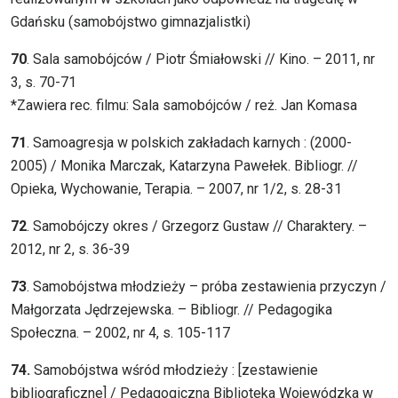
Gdańsku (samobójstwo gimnazjalistki)
70
. Sala samobójców / Piotr Śmiałowski // Kino. – 2011, nr
3, s. 70-71
*Zawiera rec. filmu: Sala samobójców / reż. Jan Komasa
71
. Samoagresja w polskich zakładach karnych : (2000-
2005) / Monika Marczak, Katarzyna Pawełek. Bibliogr. //
Opieka, Wychowanie, Terapia. – 2007, nr 1/2, s. 28-31
72
. Samobójczy okres / Grzegorz Gustaw // Charaktery. –
2012, nr 2, s. 36-39
73
. Samobójstwa młodzieży – próba zestawienia przyczyn /
Małgorzata Jędrzejewska. – Bibliogr. // Pedagogika
Społeczna. – 2002, nr 4, s. 105-117
74.
Samobójstwa wśród młodzieży : [zestawienie
bibliograficzne] / Pedagogiczna Biblioteka Wojewódzka w