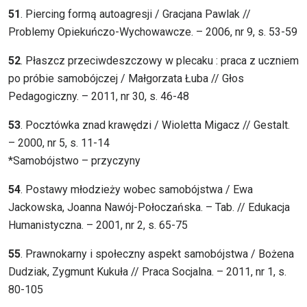
51
. Piercing formą autoagresji / Gracjana Pawlak //
Problemy Opiekuńczo-Wychowawcze. – 2006, nr 9, s. 53-59
52
. Płaszcz przeciwdeszczowy w plecaku : praca z uczniem
po próbie samobójczej / Małgorzata Łuba // Głos
Pedagogiczny. – 2011, nr 30, s. 46-48
53
. Pocztówka znad krawędzi / Wioletta Migacz // Gestalt.
– 2000, nr 5, s. 11-14
*Samobójstwo – przyczyny
54
. Postawy młodzieży wobec samobójstwa / Ewa
Jackowska, Joanna Nawój-Połoczańska. – Tab. // Edukacja
Humanistyczna. – 2001, nr 2, s. 65-75
55
. Prawnokarny i społeczny aspekt samobójstwa / Bożena
Dudziak, Zygmunt Kukuła // Praca Socjalna. – 2011, nr 1, s.
80-105