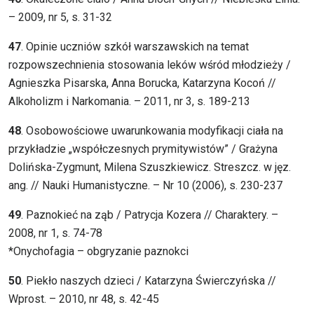
– 2009, nr 5, s. 31-32
47
. Opinie uczniów szkół warszawskich na temat
rozpowszechnienia stosowania leków wśród młodzieży /
Agnieszka Pisarska, Anna Borucka, Katarzyna Kocoń //
Alkoholizm i Narkomania. – 2011, nr 3, s. 189-213
48
. Osobowościowe uwarunkowania modyfikacji ciała na
przykładzie „współczesnych prymitywistów” / Grażyna
Dolińska-Zygmunt, Milena Szuszkiewicz. Streszcz. w jęz.
ang. // Nauki Humanistyczne. – Nr 10 (2006), s. 230-237
49
. Paznokieć na ząb / Patrycja Kozera // Charaktery. –
2008, nr 1, s. 74-78
*Onychofagia – obgryzanie paznokci
50
. Piekło naszych dzieci / Katarzyna Świerczyńska //
Wprost. – 2010, nr 48, s. 42-45