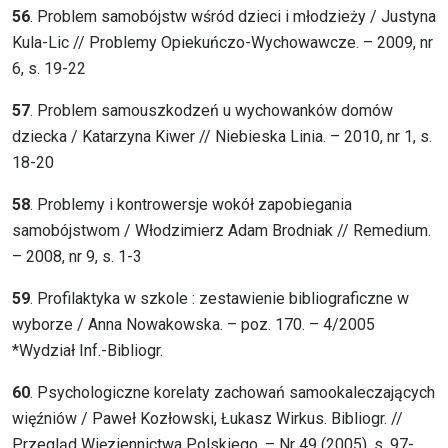
56
. Problem samobójstw wśród dzieci i młodzieży / Justyna
Kula-Lic // Problemy Opiekuńczo-Wychowawcze. – 2009, nr
6, s. 19-22
57
. Problem samouszkodzeń u wychowanków domów
dziecka / Katarzyna Kiwer // Niebieska Linia. – 2010, nr 1, s.
18-20
58
. Problemy i kontrowersje wokół zapobiegania
samobójstwom / Włodzimierz Adam Brodniak // Remedium.
– 2008, nr 9, s. 1-3
59
. Profilaktyka w szkole : zestawienie bibliograficzne w
wyborze / Anna Nowakowska. – poz. 170. – 4/2005
*Wydział Inf.-Bibliogr.
60
. Psychologiczne korelaty zachowań samookaleczających
więźniów / Paweł Kozłowski, Łukasz Wirkus. Bibliogr. //
Przegląd Więziennictwa Polskiego. – Nr 49 (2005), s. 97-