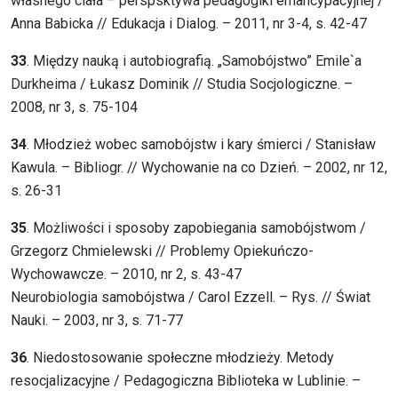
własnego ciała – perspsktywa pedagogiki emancypacyjnej /
Anna Babicka // Edukacja i Dialog. – 2011, nr 3-4, s. 42-47
33
. Między nauką i autobiografią. „Samobójstwo” Emile`a
Durkheima / Łukasz Dominik // Studia Socjologiczne. –
2008, nr 3, s. 75-104
34
. Młodzież wobec samobójstw i kary śmierci / Stanisław
Kawula. – Bibliogr. // Wychowanie na co Dzień. – 2002, nr 12,
s. 26-31
35
. Możliwości i sposoby zapobiegania samobójstwom /
Grzegorz Chmielewski // Problemy Opiekuńczo-
Wychowawcze. – 2010, nr 2, s. 43-47
Neurobiologia samobójstwa / Carol Ezzell. – Rys. // Świat
Nauki. – 2003, nr 3, s. 71-77
36
. Niedostosowanie społeczne młodzieży. Metody
resocjalizacyjne / Pedagogiczna Biblioteka w Lublinie. –