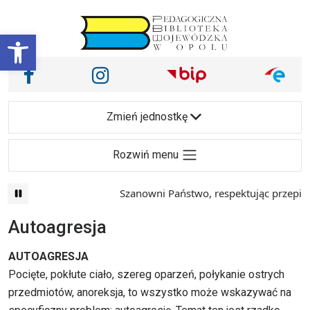
Przejdź do treści
Otwórz pasek narzędzi
Nasze media społecznościowe i inne
Facebook
Instagram
Main Navigation
Zmień jednostkę
Rozwiń menu
Szanowni Państwo, respektując przepisy prawa 
Autoagresja
AUTOAGRESJA
Pocięte, pokłute ciało, szereg oparzeń, połykanie ostrych
przedmiotów, anoreksja, to wszystko może wskazywać na