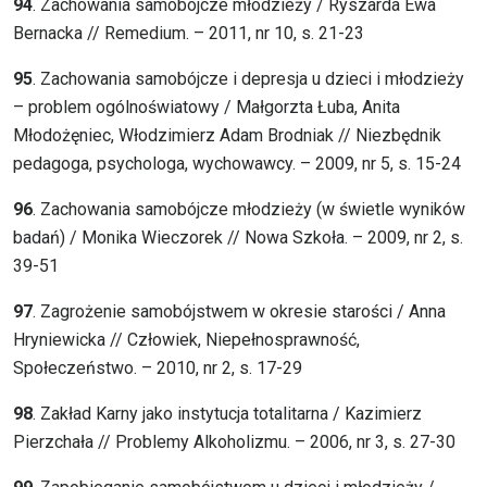
94
. Zachowania samobójcze młodzieży / Ryszarda Ewa
Bernacka // Remedium. – 2011, nr 10, s. 21-23
95
. Zachowania samobójcze i depresja u dzieci i młodzieży
– problem ogólnoświatowy / Małgorzta Łuba, Anita
Młodożęniec, Włodzimierz Adam Brodniak // Niezbędnik
pedagoga, psychologa, wychowawcy. – 2009, nr 5, s. 15-24
96
. Zachowania samobójcze młodzieży (w świetle wyników
badań) / Monika Wieczorek // Nowa Szkoła. – 2009, nr 2, s.
39-51
97
. Zagrożenie samobójstwem w okresie starości / Anna
Hryniewicka // Człowiek, Niepełnosprawność,
Społeczeństwo. – 2010, nr 2, s. 17-29
98
. Zakład Karny jako instytucja totalitarna / Kazimierz
Pierzchała // Problemy Alkoholizmu. – 2006, nr 3, s. 27-30