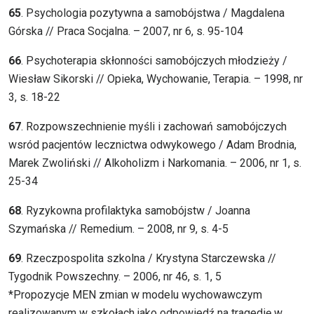
65
. Psychologia pozytywna a samobójstwa / Magdalena
Górska // Praca Socjalna. – 2007, nr 6, s. 95-104
66
. Psychoterapia skłonności samobójczych młodzieży /
Wiesław Sikorski // Opieka, Wychowanie, Terapia. – 1998, nr
3, s. 18-22
67
. Rozpowszechnienie myśli i zachowań samobójczych
wsród pacjentów lecznictwa odwykowego / Adam Brodnia,
Marek Zwoliński // Alkoholizm i Narkomania. – 2006, nr 1, s.
25-34
68
. Ryzykowna profilaktyka samobójstw / Joanna
Szymańska // Remedium. – 2008, nr 9, s. 4-5
69
. Rzeczpospolita szkolna / Krystyna Starczewska //
Tygodnik Powszechny. – 2006, nr 46, s. 1, 5
*Propozycje MEN zmian w modelu wychowawczym
realizowanym w szkołach jako odpowiedź na tragedię w