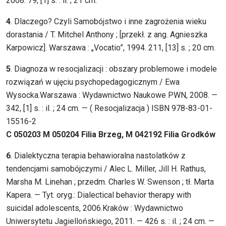
2008. 79, [1] s. : il. ; 21 cm.
4
. Dlaczego? Czyli Samobójstwo i inne zagrożenia wieku
dorastania / T. Mitchel Anthony ; [przekł. z ang. Agnieszka
Karpowicz]. Warszawa : „Vocatio”, 1994. 211, [13] s. ; 20 cm.
5
. Diagnoza w resocjalizacji : obszary problemowe i modele
rozwiązań w ujęciu psychopedagogicznym / Ewa
Wysocka.Warszawa : Wydawnictwo Naukowe PWN, 2008. —
342, [1] s. : il. ; 24 cm. — ( Resocjalizacja ) ISBN 978-83-01-
15516-2
C 050203 M 050204 Filia Brzeg, M 042192 Filia Grodków
6
. Dialektyczna terapia behawioralna nastolatków z
tendencjami samobójczymi / Alec L. Miller, Jill H. Rathus,
Marsha M. Linehan ; przedm. Charles W. Swenson ; tł. Marta
Kapera. — Tyt. oryg.: Dialectical behavior therapy with
suicidal adolescents, 2006.Kraków : Wydawnictwo
Uniwersytetu Jagiellońskiego, 2011. — 426 s. : il. ; 24 cm. —