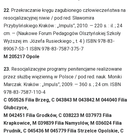
22
. Przekraczanie kręgu zagubionego człowieczeństwa na
resocjalizacyjnej niwie / pod red. Sławomira
Przybylińskiego.Kraków : „Impuls”, 2010. — 220 s. : il. ; 24
cm. — (Naukowe Forum Pedagogów Olsztyńskiej Szkoły
Wyższej im. Józefa Rusieckiego ;, t. 4 ) ISBN 978-83-
89067-53-1 ISBN 978-83-7587-375-7
M 205217 Opole
23.
Resocjalizacyjne programy penitencjarne realizowane
przez służbę więzienną w Polsce / pod red. nauk. Moniki
Marczak. Kraków : „Impuls”, 2009. — 360 s. ; 24 cm. ISBN
978-83-7587-110-4
C 050526 Filia Brzeg, C 043843 M 043842 M 044040 Filia
Głubczyce,
M 042451 Filia Grodków, C 038223 M 037973 Filia
Krapkowice, M 039839 Filia Namysłów, M 036024 Filia
Prudnik, C 045436 M 045779 Filia Strzelce Opolskie, C