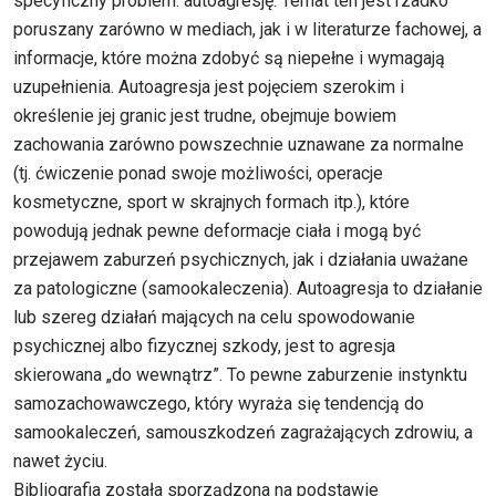
specyficzny problem: autoagresję. Temat ten jest rzadko
poruszany zarówno w mediach, jak i w literaturze fachowej, a
informacje, które można zdobyć są niepełne i wymagają
uzupełnienia. Autoagresja jest pojęciem szerokim i
określenie jej granic jest trudne, obejmuje bowiem
zachowania zarówno powszechnie uznawane za normalne
(tj. ćwiczenie ponad swoje możliwości, operacje
kosmetyczne, sport w skrajnych formach itp.), które
powodują jednak pewne deformacje ciała i mogą być
przejawem zaburzeń psychicznych, jak i działania uważane
za patologiczne (samookaleczenia). Autoagresja to działanie
lub szereg działań mających na celu spowodowanie
psychicznej albo fizycznej szkody, jest to agresja
skierowana „do wewnątrz”. To pewne zaburzenie instynktu
samozachowawczego, który wyraża się tendencją do
samookaleczeń, samouszkodzeń zagrażających zdrowiu, a
nawet życiu.
Bibliografia została sporządzona na podstawie