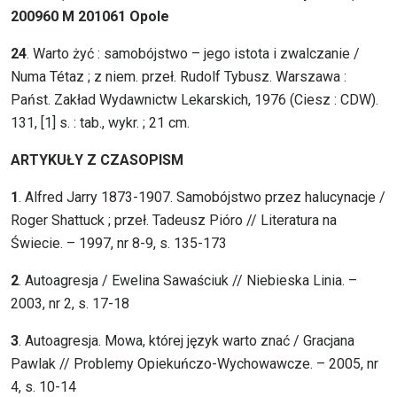
200960 M 201061 Opole
24
. Warto żyć : samobójstwo – jego istota i zwalczanie /
Numa Tétaz ; z niem. przeł. Rudolf Tybusz. Warszawa :
Państ. Zakład Wydawnictw Lekarskich, 1976 (Ciesz : CDW).
131, [1] s. : tab., wykr. ; 21 cm.
ARTYKUŁY Z CZASOPISM
1
. Alfred Jarry 1873-1907. Samobójstwo przez halucynacje /
Roger Shattuck ; przeł. Tadeusz Pióro // Literatura na
Świecie. – 1997, nr 8-9, s. 135-173
2
. Autoagresja / Ewelina Sawaściuk // Niebieska Linia. –
2003, nr 2, s. 17-18
3
. Autoagresja. Mowa, której język warto znać / Gracjana
Pawlak // Problemy Opiekuńczo-Wychowawcze. – 2005, nr
4, s. 10-14