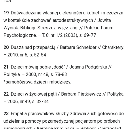
149
19
. Doświadczanie własnej cielesności u kobiet i mężczyzn
w kontekście zachowań autodestruktywnych / Jowita
Wycisk. Bibliogr. Streszcz. w jęz. ang. // Polskie Forum
Psychologiczne. – T. 8, nr 1/2 (2003), s. 69-77
20
. Dusza nad przepaścią / Barbara Schneider // Charaktery.
– 2010, nr 6, s. 52-54
21
. Dzieci mówią sobie „dość” / Joanna Podgórska //
Polityka. – 2003, nr 48, s. 78-83
*samobójstwa dzieci i młodzieży.
22
. Dzieci w życiowej pętli / Barbara Pietkiewicz // Polityka.
– 2006, nr 49, s. 32-34
23
. Empatia pracowników służby zdrowia a ich gotowość do
udzielania pomocy pozamedycznej pacjentom po próbach
samobójczych / Karolina Krysińska. – Bibliogr. // Przegląd