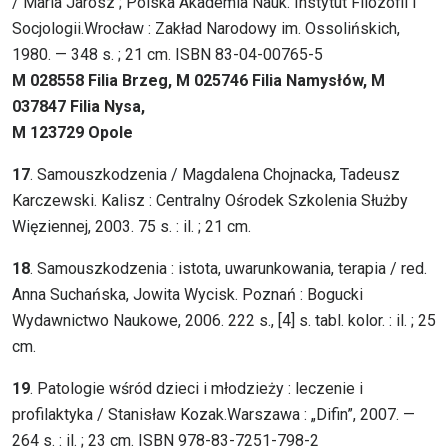
/ Maria Jarosz ; Polska Akademia Nauk. Instytut Filozofii i
Socjologii.Wrocław : Zakład Narodowy im. Ossolińskich,
1980. — 348 s. ; 21 cm. ISBN 83-04-00765-5
M 028558 Filia Brzeg, M 025746 Filia Namysłów, M
037847 Filia Nysa,
M 123729 Opole
17
. Samouszkodzenia / Magdalena Chojnacka, Tadeusz
Karczewski. Kalisz : Centralny Ośrodek Szkolenia Służby
Więziennej, 2003. 75 s. : il. ; 21 cm.
18
. Samouszkodzenia : istota, uwarunkowania, terapia / red.
Anna Suchańska, Jowita Wycisk. Poznań : Bogucki
Wydawnictwo Naukowe, 2006. 222 s., [4] s. tabl. kolor. : il. ; 25
cm.
19
. Patologie wśród dzieci i młodzieży : leczenie i
profilaktyka / Stanisław Kozak.Warszawa : „Difin”, 2007. —
264 s. : il. ; 23 cm. ISBN 978-83-7251-798-2