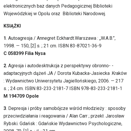
elektronicznych baz danych Pedagogicznej Biblioteki
Wojewódzkiej w Opolu oraz Biblioteki Narodowej.
KSIĄŻKI
1
. Autoagresja / Annegret Eckhardt.Warszawa : „W.A.B.”,
1998. — 150, [2] s. ; 21 cm. ISBN 83-87021-36-9
C 058399 Filia Nysa
2
. Agresja i autodesktrukcja z perspektywy obronno- -
adaptacyjnych dążeń JA / Dorota Kubacka-Jasiecka .Kraków
: Wydawnictwo Uniwersytetu Jagiellońskiego, 2006. — 217
s. ; 24 cm. ISBN 83-233-2181-7 ISBN 978-83-233-2181-1
M 194709 Opole
3
. Depresja i próby samobójcze wśród młodzieży : sposoby
przeciwdziałania i reagowania / Alan Carr ; przekł. Jarosław
Rybski. Gdańsk : Gdańskie Wydawnictwo Psychologiczne,