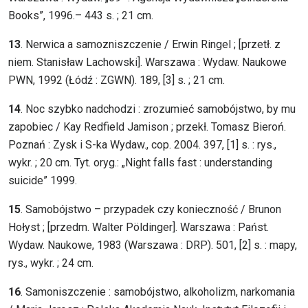
Books”, 1996.– 443 s. ; 21 cm.
13
. Nerwica a samozniszczenie / Erwin Ringel ; [przetł. z
niem. Stanisław Lachowski]. Warszawa : Wydaw. Naukowe
PWN, 1992 (Łódź : ZGWN). 189, [3] s. ; 21 cm.
14
. Noc szybko nadchodzi : zrozumieć samobójstwo, by mu
zapobiec / Kay Redfield Jamison ; przekł. Tomasz Bieroń.
Poznań : Zysk i S-ka Wydaw., cop. 2004. 397, [1] s. : rys.,
wykr. ; 20 cm. Tyt. oryg.: „Night falls fast : understanding
suicide” 1999.
15
. Samobójstwo – przypadek czy konieczność / Brunon
Hołyst ; [przedm. Walter Pöldinger]. Warszawa : Państ.
Wydaw. Naukowe, 1983 (Warszawa : DRP). 501, [2] s. : mapy,
rys., wykr. ; 24 cm.
16
. Samoniszczenie : samobójstwo, alkoholizm, narkomania