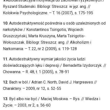
9
.Autodestrukcyjna motywacja do zachowań ryzykownych /
Ryszard Studenski. Bibliogr. Streszcz. w jęz. ang. //
Kolokwia Psychologiczne. – T. 16 (2007), s. 175-195
10
. Autodestruktywność pośrednia u osób uzależnionych od
narkotyków / Konstantinos Tsirigotis, Wojciech
Gruszczyński, Marta Kruszyna, Marta Tsirigotis-
Wołoszczak. Bibliogr. Streszcz. ang. // Alkoholizm i
Narkomania. – T. 22, nr 2 (2009), s. 119-128
11
. Autodestruktywny wymiar jakości życia ludzi
doświadczających lęku i depresji / Bernadetta Izydorczyk. //
Chowanna. – R. 48, t. 1 (2005), s. 78-91
12
. Bach w ból / Adrian C. North, David J. Hargreaves //
Charaktery. – 2009, nr 12, s. 52-55
13
. Być albo nie być / Maciej Moskwa. – Rys. // Wiedza i
Życie. – 2003, nr 2, s. 56-60