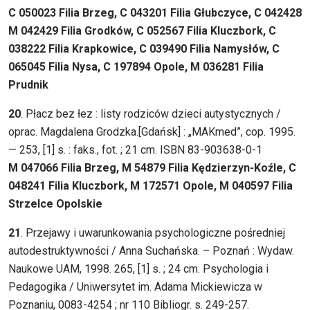
C 050023 Filia Brzeg, C 043201 Filia Głubczyce, C 042428
M 042429 Filia Grodków, C 052567 Filia Kluczbork, C
038222 Filia Krapkowice, C 039490 Filia Namysłów, C
065045 Filia Nysa, C 197894 Opole, M 036281 Filia
Prudnik
20
. Płacz bez łez : listy rodziców dzieci autystycznych /
oprac. Magdalena Grodzka.[Gdańsk] : „MAKmed”, cop. 1995.
— 253, [1] s. : faks., fot. ; 21 cm. ISBN 83-903638-0-1
M 047066 Filia Brzeg, M 54879 Filia Kędzierzyn-Koźle, C
048241 Filia Kluczbork, M 172571 Opole, M 040597 Filia
Strzelce Opolskie
21
. Przejawy i uwarunkowania psychologiczne pośredniej
autodestruktywności / Anna Suchańska. – Poznań : Wydaw.
Naukowe UAM, 1998. 265, [1] s. ; 24 cm. Psychologia i
Pedagogika / Uniwersytet im. Adama Mickiewicza w
Poznaniu, 0083-4254 ; nr 110 Bibliogr. s. 249-257.