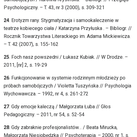
Psychologiczny. – T. 43, nr 3 (2000), s. 309-321
24
. Erotyzm rany. Stygmatyzacja i samookaleczenie w
teatrze kobiecego ciała / Katarzyna Przyłuska . – Bibliogr. //
Rocznik Towarzystwa Literackiego im. Adama Mickiewicza.
– T. 42 (2007), s. 155-162
25
. Foch nasz powszedni / Łukasz Kubiak. // W Drodze. –
2011, [nr] 2, s. 19-29
26
. Funkcjonowanie w systemie rodzinnym młodzieży po
próbach samobójczych / Violetta Tuszyńska // Psychologia
Wychowawcza. – 1992, nr 4, s. 261-272
27
. Gdy emocje kaleczą / Małgorzata Łuba // Głos
Pedagogiczny. – 2011, nr 54, s. 52-54
28
. Gdy zabraknie profesjonalistów… / Beata Mirucka,
Małgorzata Niesiobędzka // Psychoterapia. – 2000, nr 1, s.