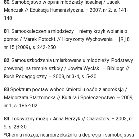
80
. Samobójstwo w opinii młodzieży licealnej / Jacek
Mańczak // Edukacja Humanistyczna. – 2007, nr 2, s. 141-
148
81
. Samookaleczenia młodzieży – niemy krzyk wołania o
pomoc / Marek Potocki. // Horyzonty Wychowania. – [R.] 8,
nr 15 (2009), s. 242-250
82
. Samouszkodzenia umiarkowane u młodzieży. Podstawy
prewencji na terenie szkoły / Jowita Wycisk . – Bibliogr. //
Ruch Pedagogiczny. – 2009, nr 3-4, s. 5-20
83
.Spektrum postaw wobec śmierci u osób z anoreksją /
Małgorzata Starzomska // Kultura i Społeczeństwo. – 2009,
nr 1, s. 185-202
84
. Toksyczny mózg / Anna Herzyk // Charaktery. – 2003, nr
9, s. 28-30
*Chemia mózgu, neuroprzekaźniki a depresja i samobójstwa