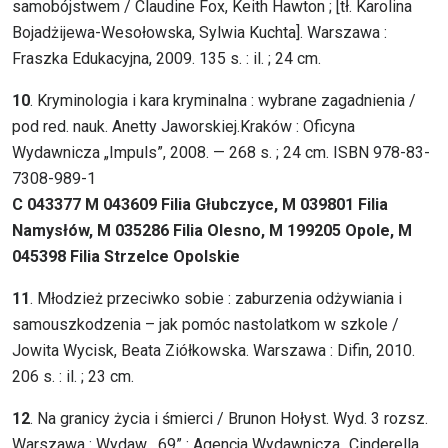
samobójstwem / Claudine Fox, Keith Hawton ; [tł. Karolina
Bojadżijewa-Wesołowska, Sylwia Kuchta]. Warszawa :
Fraszka Edukacyjna, 2009. 135 s. : il. ; 24 cm.
10
. Kryminologia i kara kryminalna : wybrane zagadnienia /
pod red. nauk. Anetty Jaworskiej.Kraków : Oficyna
Wydawnicza „Impuls”, 2008. — 268 s. ; 24 cm. ISBN 978-83-
7308-989-1
C 043377 M 043609 Filia Głubczyce, M 039801 Filia
Namysłów, M 035286 Filia Olesno, M 199205 Opole, M
045398 Filia Strzelce Opolskie
11
. Młodzież przeciwko sobie : zaburzenia odżywiania i
samouszkodzenia – jak pomóc nastolatkom w szkole /
Jowita Wycisk, Beata Ziółkowska. Warszawa : Difin, 2010.
206 s. : il. ; 23 cm.
12
. Na granicy życia i śmierci / Brunon Hołyst. Wyd. 3 rozsz.
Warszawa : Wydaw. „69” : Agencja Wydawnicza „Cinderella