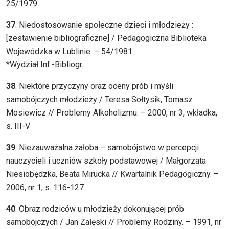
25/1979
37
. Niedostosowanie społeczne dzieci i młodzieży :
[zestawienie bibliograficzne] / Pedagogiczna Biblioteka
Wojewódzka w Lublinie. – 54/1981
*Wydział Inf.-Bibliogr.
38
. Niektóre przyczyny oraz oceny prób i myśli
samobójczych młodzieży / Teresa Sołtysik, Tomasz
Mosiewicz // Problemy Alkoholizmu. – 2000, nr 3, wkładka,
s. III-V
39
. Niezauważalna żałoba – samobójstwo w percepcji
nauczycieli i uczniów szkoły podstawowej / Małgorzata
Niesiobędzka, Beata Mirucka // Kwartalnik Pedagogiczny. –
2006, nr 1, s. 116-127
40
. Obraz rodziców u młodzieży dokonującej prób
samobójczych / Jan Załęski // Problemy Rodziny. – 1991, nr