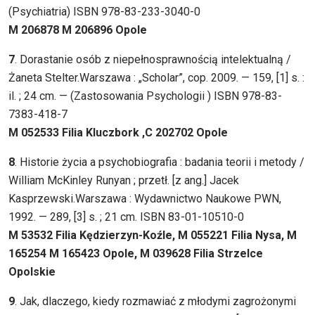
(Psychiatria) ISBN 978-83-233-3040-0
M 206878 M 206896 Opole
7
. Dorastanie osób z niepełnosprawnością intelektualną /
Żaneta Stelter.Warszawa : „Scholar”, cop. 2009. — 159, [1] s. :
il. ; 24 cm. — (Zastosowania Psychologii ) ISBN 978-83-
7383-418-7
M 052533 Filia Kluczbork ,C 202702 Opole
8
. Historie życia a psychobiografia : badania teorii i metody /
William McKinley Runyan ; przetł. [z ang.] Jacek
Kasprzewski.Warszawa : Wydawnictwo Naukowe PWN,
1992. — 289, [3] s. ; 21 cm. ISBN 83-01-10510-0
M 53532 Filia Kędzierzyn-Koźle, M 055221 Filia Nysa, M
165254 M 165423 Opole, M 039628 Filia Strzelce
Opolskie
9
. Jak, dlaczego, kiedy rozmawiać z młodymi zagrożonymi