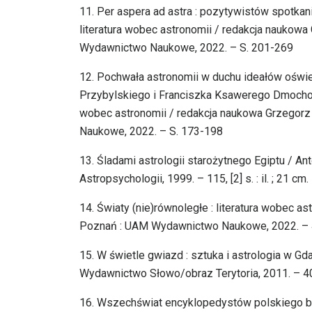
11. Per aspera ad astra : pozytywistów spotkani
literatura wobec astronomii / redakcja naukow
Wydawnictwo Naukowe, 2022. – S. 201-269
12. Pochwała astronomii w duchu ideałów oświ
Przybylskiego i Franciszka Ksawerego Dmochowsk
wobec astronomii / redakcja naukowa Grzegor
Naukowe, 2022. – S. 173-198
13. Śladami astrologii starożytnego Egiptu / An
Astropsychologii, 1999. – 115, [2] s. : il. ; 21 cm.
14. Światy (nie)równoległe : literatura wobec 
Poznań : UAM Wydawnictwo Naukowe, 2022. – 414 
15. W świetle gwiazd : sztuka i astrologia w G
Wydawnictwo Słowo/obraz Terytoria, 2011. – 408, [5
16. Wszechświat encyklopedystów polskiego b