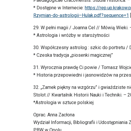
Paedagogicae Cracoviensis. Studia Historica. – 
* Dostępne w Internecie:
https://rep.up.krako
Rzymian-do-astrologii–Hulak.pdf?sequence=1
[
29. W pełni magii / Joanna Cel // Mówią Wieki. –
* Astrologia i wróżby w starożytności
30. Współczesny astrolog : szkic do portretu / 
* Czeska tradycja „piosenki magicznej”
31. Wyrocznia prawdę Ci powie / Tomasz Wojcie
* Historia przepowiedni i jasnowidzów na prze
32. „Zamek piękny na wzgórzu” i gwiaździste 
Stolot // Kwartalnik Historii Nauki i Techniki. – 2
*Astrologia w sztuce polskiej
Oprac. Anna Zacłona
Wydział Informacji, Bibliografii i Udostępniania
PBW w Opolu