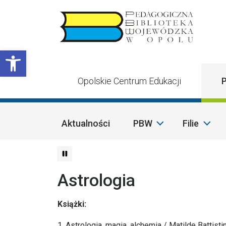
Przejdź do treści
Otwórz pasek narzędzi
Opolskie Centrum Edukacji
P
Aktualności
PBW
Filie
Astrologia
Książki:
1. Astrologia, magia, alchemia / Matilde Battistin