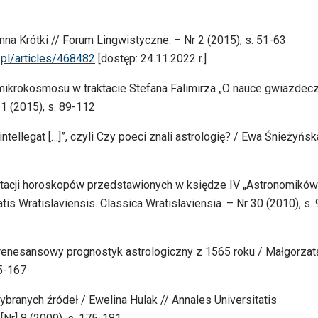
na Krótki // Forum Lingwistyczne. – Nr 2 (2015), s. 51-63
i.pl/articles/468482
[dostęp: 24.11.2022 r.]
 mikrokosmosu w traktacie Stefana Falimirza „O nauce gwiazdecz
 1 (2015), s. 89-112
intellegat […]”, czyli Czy poeci znali astrologię? / Ewa Śnieżyńsk
rpretacji horoskopów przedstawionych w księdze IV „Astronomików
tis Wratislaviensis. Classica Wratislaviensia. – Nr 30 (2010), s. 
 renesansowy prognostyk astrologiczny z 1565 roku / Małgorzat
45-167
branych źródeł / Ewelina Hulak // Annales Universitatis