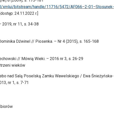
[Nr] 8 (2009), s. 175-181
w.pl/xmlui/bitstream/handle/11716/5472/AF066–2-01–Stosunek-
dostęp: 24.11.2022 r.]
 2019, nr 11, s. 34-38
Dominika Dźwinel // Piosenka. – Nr 4 (2015), s. 165-168
chowski // Mówią Wieki. – 2016 nr 3, s. 26-29
strzeni wieków
niebo nad Salą Poselską Zamku Wawelskiego / Ewa Śnieżyńska-
013, nr 1, s. 7-71
 Zbiorów