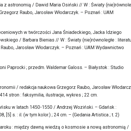
a z astronomią / Dawid Maria Osiński // W : Światy (nie)równole
a Grzegorz Raubo, Jarosław Włodarczyk. – Poznań : UAM
eceniowych w twórczości Jana Śniadeckiego, Jacka Idziego
iego / Barbara Bienias // W : Światy (nie)równoległe : literat
z Raubo, Jarosław Włodarczyk. – Poznań : UAM Wydawnictwo
toni Paprocki ; przedm. Waldemar Galoss. – Białystok : Studio
astronomii / redakcja naukowa Grzegorz Raubo, Jarosław Włodarcz
stron : faksymilia, ilustracje, wykres ; 22 cm.
dańsku w latach 1450-1550 / Andrzej Woziński. – Gdańsk :
] s. : il. (w tym kolor.) ; 24 cm. – (Gedania Artistica ; t. 2)
aroku : między dawną wiedzą o kosmosie a nową astronomią /