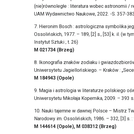
(nie)równoległe : literatura wobec astronomii 
UAM Wydawnictwo Naukowe, 2022. -S. 357-38
7. Hieronim Bosch : astrologiczna symbolika j
Ossolińskich, 1977. – 189, [2] s., [53] k. il. (w 
Instytut Sztuki ; t. 26)
M 021734 (Brzeg)
8. Ikonografia znaków zodiaku i gwiazdozbiorów
Uniwersytetu Jagiellońskiego. – Kraków : „Secesja
M 184943 (Opole)
9. Magia i astrologia w literaturze polskiego
Uniwersytetu Mikołaja Kopernika, 2009. – 393 s. : i
10. Nauki tajemne w dawnej Polsce – Mistrz Twa
Narodowy im. Ossolińskich, 1986. – 332, [3] s. : fak
M 144614 (Opole), M 038312 (Brzeg)