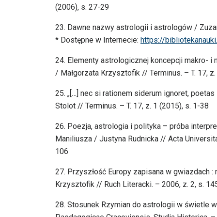
(2006), s. 27-29
23. Dawne nazwy astrologii i astrologów / Zuzan
* Dostępne w Internecie:
https://bibliotekanauk
24. Elementy astrologicznej koncepcji makro- i
/ Małgorzata Krzysztofik // Terminus. – T. 17, z.
25. „[…] nec si rationem siderum ignoret, poetas 
Stolot // Terminus. – T. 17, z. 1 (2015), s. 1-38
26. Poezja, astrologia i polityka – próba inte
Maniliusza / Justyna Rudnicka // Acta Universita
106
27. Przyszłość Europy zapisana w gwiazdach :
Krzysztofik // Ruch Literacki. – 2006, z. 2, s. 1
28. Stosunek Rzymian do astrologii w świetle wy