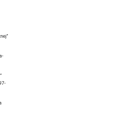
nej”
a-
”
97-
a