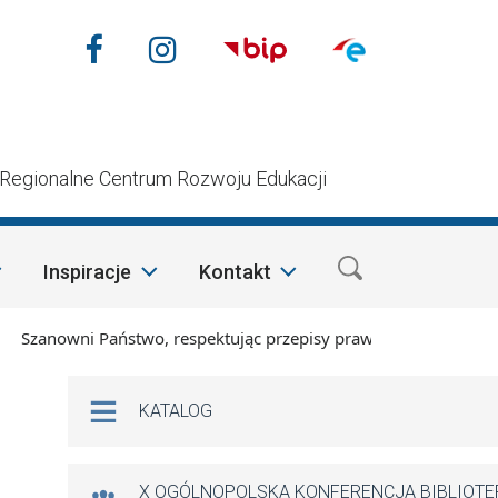
Nasze media społecznościow
Facebook
Instagram
n
Regionalne Centrum Rozwoju Edukacji
Inspiracje
Kontakt
nowni Państwo, respektując przepisy prawa i mając na względz
Na skróty
KATALOG
X OGÓLNOPOLSKA KONFERENCJA BIBLIOT