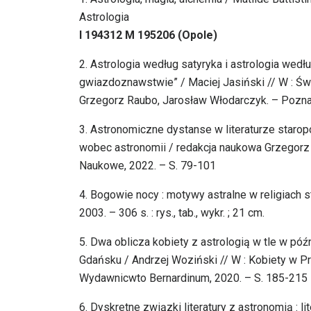
Astrologia
I 194312 M 195206 (Opole)
2. Astrologia według satyryka i astrologia wed
gwiazdoznawstwie” / Maciej Jasiński // W : Świ
Grzegorz Raubo, Jarosław Włodarczyk. – Pozn
3. Astronomiczne dystanse w literaturze staropol
wobec astronomii / redakcja naukowa Grzegor
Naukowe, 2022. – S. 79-101
4. Bogowie nocy : motywy astralne w religiach 
2003. – 306 s. : rys., tab., wykr. ; 21 cm.
5. Dwa oblicza kobiety z astrologią w tle w p
Gdańsku / Andrzej Woziński // W : Kobiety w Pr
Wydawnicwto Bernardinum, 2020. – S. 185-215
6. Dyskretne związki literatury z astronomią : lit