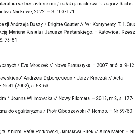
 literatura wobec astronomii / redakcja naukowa Grzegorz Raubo,
ctwo Naukowe, 2022. – S. 103-171
zji Andrzeja Buszy / Brigitte Gautier // W : Kontynenty. T. 1, Stud
cją Mariana Kisiela i Janusza Pasterskiego. – Katowice ; Rzes
S. 73-81
ycznych / Eva Mroczek // Nowa Fantastyka. – 2007, nr 6, s. 9-12
skiewskiego” Andrzeja Dębołęckiego / Jerzy Kroczak // Acta
– Nr 41 (2002), s. 53-63
im / Joanna Wilimowska // Nowy Filomata. – 2013, nr 2, s. 177
yzmu do egalitaryzmu / Piotr Gibaszewski // Nomos. – Nr 59/60
 tł. z niem. Rafał Perkowski, Janisława Sitek // Alma Mater. – Nr