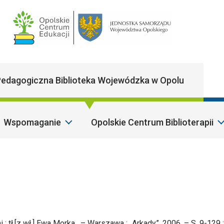
Main Navigatio
edagogiczna Biblioteka Wojewódzka w Opolu
Wspomaganie
Opolskie Centrum Biblioterapii
Sza
i ; tł.[z wł.] Ewa Morka . – Warszawa : „Arkady”, 2006. – S. 9-129 :