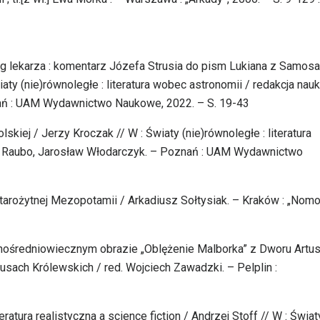
ług lekarza : komentarz Józefa Strusia do pism Lukiana z Samosa
aty (nie)równoległe : literatura wobec astronomii / redakcja na
ań : UAM Wydawnictwo Naukowe, 2022. – S. 19-43
skiej / Jerzy Kroczak // W : Światy (nie)równoległe : literatura
z Raubo, Jarosław Włodarczyk. – Poznań : UAM Wydawnictwo
starożytnej Mezopotamii / Arkadiusz Sołtysiak. – Kraków : „Nomo
óźnośredniowiecznym obrazie „Oblężenie Malborka” z Dworu Artu
usach Królewskich / red. Wojciech Zawadzki. – Pelplin :
eratura realistyczna a science fiction / Andrzej Stoff // W : Świat