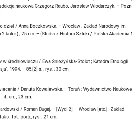
/ redakcja naukowa Grzegorz Raubo, Jarosław Włodarczyk. – Pozn
3
ego dzieł / Anna Boczkowska. – Wrocław : Zakład Narodowy im.
tym 2 kolor.) ; 25 cm. – (Studia z Historii Sztuki / Polska Akademia
 w średniowieczu / Ewa Śnieżyńska-Stolot ; Katedra Etnologii
”, 1994. – 85,[2] s. : rys. ; 30 cm.
 oświecenia / Danuta Kowalewska. – Toruń : Wydawnictwo Naukowe
l., err. ; 23 cm.
rdowski / Roman Bugaj. – [Wyd. 2]. – Wrocław [etc.] : Zakład
s., fot., portr., rys. ; 21 cm.