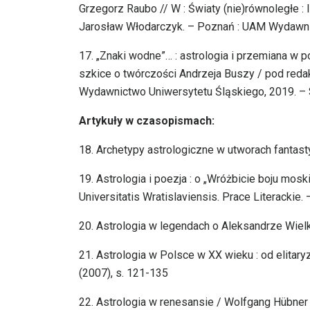
Grzegorz Raubo // W : Światy (nie)równoległe :
Jarosław Włodarczyk. – Poznań : UAM Wydawni
17. „Znaki wodne”… : astrologia i przemiana w poe
szkice o twórczości Andrzeja Buszy / pod redak
Wydawnictwo Uniwersytetu Śląskiego, 2019. – 
Artykuły w czasopismach:
18. Archetypy astrologiczne w utworach fantast
19. Astrologia i poezja : o „Wróżbicie boju mo
Universitatis Wratislaviensis. Prace Literackie. 
20. Astrologia w legendach o Aleksandrze Wielk
21. Astrologia w Polsce w XX wieku : od elitar
(2007), s. 121-135
22. Astrologia w renesansie / Wolfgang Hübner ;