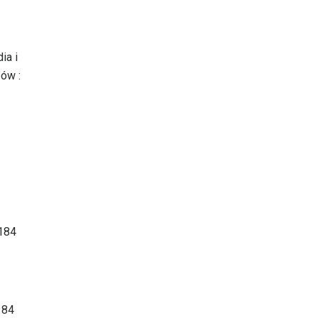
ia i
zów :
-184
 84