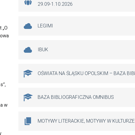
29.09-1.10.2026
LEGIMI
t „O
ukowa
IBUK
OŚWIATA NA ŚLĄSKU OPOLSKIM – BAZA BI
s”,
BAZA BIBLIOGRAFICZNA OMNIBUS
sa w
MOTYWY LITERACKIE, MOTYWY W KULTURZE
y